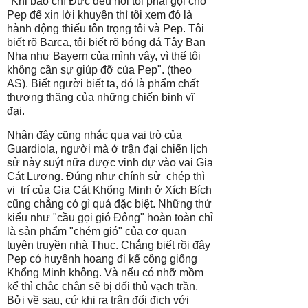
"Khi báo chí Đức đều nói tôi phải gọi cho
Pep để xin lời khuyên thì tôi xem đó là
hành động thiếu tôn trọng tôi và Pep. Tôi
biết rõ Barca, tôi biết rõ bóng đá Tây Ban
Nha như Bayern của mình vậy, vì thế tôi
không cần sự giúp đỡ của Pep". (theo
AS). Biết người biết ta, đó là phẩm chất
thượng thặng của những chiến binh vĩ
đại.
Nhân đây cũng nhắc qua vai trò của
Guardiola, người mà ở trận đại chiến lịch
sử này suýt nữa được vinh dự vào vai Gia
Cát Lượng. Đúng như chính sử chép thì
vị trí của Gia Cát Khổng Minh ở Xích Bích
cũng chẳng có gì quá đặc biệt. Những thứ
kiểu như "cầu gọi gió Đông" hoàn toàn chỉ
là sản phẩm "chém gió" của cơ quan
tuyên truyền nhà Thục. Chẳng biết rồi đây
Pep có huyênh hoang đi kể công giống
Khổng Minh không. Và nếu có nhỡ mồm
kể thì chắc chắn sẽ bị đối thủ vạch trần.
Bởi về sau, cứ khi ra trận đối địch với