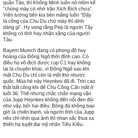
quân Tào, thì Khổng Minh luôn nỏ mồm kể
"chúng mày có nhớ trận Xích Bích chưa".
Viên tướng bên kia bèn mắng luôn "Đấy
là công của Chu Du chứ mày thì dính
dáng gì". Hy vọng rằng Pep là người Tây
không có tính hay nhận xằng của người
Tàu.
Bayern Munich đang có phong độ huy
hoàng của Đông Ngô thời đỉnh cao. Có
điều họ vô địch được cup C1 hay không
lại là chuyện khác, vì Đông Ngô sau khi
mất Chu Du chỉ còn là một thứ nhược
quốc. Mùa hè này Heynkes đã đi. Trời cao
thật bất công khi để Chu Công Cẩn mất ở
tuổi 36. Thế nhưng chắc chắn mạng vận
của Jupp Heynkes không đến nỗi đen đủi
như vậy, bởi hai điều. Bóng đá không bao
giờ là chiến tranh, và người tình của Jupp
nếu chỉ nhìn qua ảnh thì nhan sắc thua xa
thiên hạ tuyệt đại mỹ nhân Tiểu Kiều.