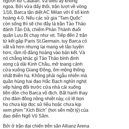
người xứ Catalan. Và điều ấy không
ngoa. Bởi vừa đấy thôi, trận lượt về vòng
1/16, Barca tận diệt AC Milan với tỉ số kinh
hoàng 4-0. Nếu các sử gia "Tam Quốc"
còn sống thì sẽ cho đây là trận Tào Tháo
đánh Tân Dã, chiếm Phàn Thành đuổi
quân Lưu Bị chạy như vịt. Tiếp đến 2 trận
tứ kết gặp Paris St.Germain, tuy Barca có
vất vả hơn nhưng lại mang vẻ lão luyện
hơn, rầm rộ đàng hoàng vào bán kết. Và
nó chẳng khác gì Tào Tháo bình định
xong cả dải Kinh Châu, mở toang cánh
cửa xuống Giang Đông, ôm mộng thống
nhất thiên hạ. Không phải ngẫu nhiên mà
quần hùng hai đạo Hắc Bạch nghìn nghịt
xếp hàng đôi trước cửa nhà cái xuống
tiền dồn cho Barca vô địch. Bất hạnh thay
cho đám đông nồng nhiệt này, có lẽ bọn
họ chưa kịp đọc sử liệu hoặc chưa kịp
xem phim "Xích Bích" (hơi sến một tý) của
đạo diễn Ngô Vũ Sâm.
Bởi ở trận đại chiến trên sân Allianz Arena