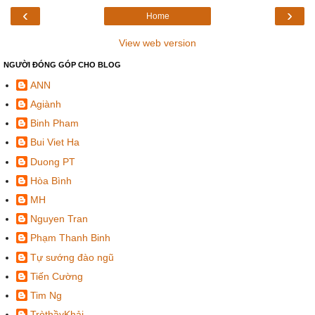
‹
›
Home
View web version
NGƯỜI ĐÓNG GÓP CHO BLOG
ANN
Agiành
Binh Pham
Bui Viet Ha
Duong PT
Hòa Bình
MH
Nguyen Tran
Phạm Thanh Binh
Tự sướng đào ngũ
Tiến Cường
Tim Ng
TròthầyKhải