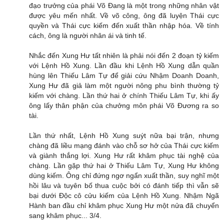
đạo trưởng của phái Võ Đang là một trong những nhân vật
được yêu mến nhất. Về võ công, ông đã luyện Thái cực
quyền và Thái cực kiếm đến xuất thần nhập hóa. Về tính
cách, ông là người nhân ái và tinh tế.
Nhắc đến Xung Hư tất nhiên là phải nói đến 2 đoạn tỷ kiếm
với Lệnh Hồ Xung. Lần đầu khi Lệnh Hồ Xung dẫn quần
hùng lên Thiếu Lâm Tự để giải cứu Nhậm Doanh Doanh,
Xung Hư đã giả làm một người nông phu bình thường tỷ
kiếm với chàng. Lần thứ hai ở chính Thiếu Lâm Tự, khi ấy
ông lấy thân phận của chưởng môn phái Võ Đương ra so
tài.
Lần thứ nhất, Lệnh Hồ Xung suýt nữa bại trận, nhưng
chàng đã liều mạng đánh vào chỗ sơ hở của Thái cực kiếm
và giành thắng lợi. Xung Hư rất khâm phục tài nghệ của
chàng. Lần gặp thứ hai ở Thiếu Lâm Tự, Xung Hư không
dùng kiếm. Ông chỉ đứng ngơ ngẩn xuất thần, suy nghĩ một
hồi lâu và tuyên bố thua cuộc bởi có đánh tiếp thì vẫn sẽ
bại dưới Độc cô cửu kiếm của Lệnh Hồ Xung. Nhậm Ngã
Hành ban đầu chỉ khâm phục Xung Hư một nửa đã chuyển
sang khâm phục... 3/4.