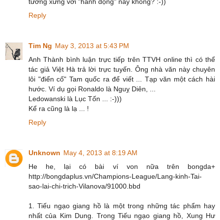
tương xứng với "hành động" này không? :-))
Reply
Tim Ng
May 3, 2013 at 5:43 PM
Anh Thành bình luận trực tiếp trên TTVH online thì có thể
tác giả Việt Hà trả lời trực tuyến. Ông nhà văn này chuyên
lôi "điển cố" Tam quốc ra để viết ... Tạp văn một cách hài
hước. Ví dụ gọi Ronaldo là Nguỵ Diên, ...
Ledowanski là Lục Tốn ... :-)))
Kể ra cũng là lạ ... !
Reply
Unknown
May 4, 2013 at 8:19 AM
He he, lại có bài ví von nữa trên bongda+
http://bongdaplus.vn/Champions-League/Lang-kinh-Tai-
sao-lai-chi-trich-Vilanova/91000.bbd
1. Tiếu ngạo giang hồ là một trong những tác phẩm hay
nhất của Kim Dung. Trong Tiếu ngạo giang hồ, Xung Hư