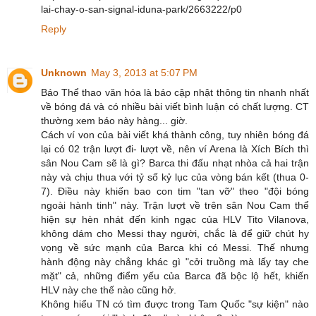
lai-chay-o-san-signal-iduna-park/2663222/p0
Reply
Unknown
May 3, 2013 at 5:07 PM
Báo Thể thao văn hóa là báo cập nhật thông tin nhanh nhất
về bóng đá và có nhiều bài viết bình luận có chất lượng. CT
thường xem báo này hàng... giờ.
Cách ví von của bài viết khá thành công, tuy nhiên bóng đá
lại có 02 trận lượt đi- lượt về, nên ví Arena là Xích Bích thì
sân Nou Cam sẽ là gì? Barca thi đấu nhạt nhòa cả hai trận
này và chịu thua với tỷ số kỷ lục của vòng bán kết (thua 0-
7). Điều này khiến bao con tim "tan vỡ" theo "đội bóng
ngoài hành tinh" này. Trận lượt về trên sân Nou Cam thể
hiện sự hèn nhát đến kinh ngạc của HLV Tito Vilanova,
không dám cho Messi thay người, chắc là để giữ chút hy
vọng về sức mạnh của Barca khi có Messi. Thế nhưng
hành động này chẳng khác gì "cởi truồng mà lấy tay che
mặt" cả, những điểm yếu của Barca đã bộc lộ hết, khiến
HLV này che thế nào cũng hở.
Không hiểu TN có tìm được trong Tam Quốc "sự kiện" nào