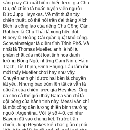
sáng nay đã xuất hiện chiến lược gia Chu
Du, đó chính là huấn luyện viên người
Đức Jupp Heynkes. Về mặt thuần túy
chiến thuật, có thể nói trận đại thắng Xích
Bích là công lao của riêng Chu Công Cẩn.
Robben là Chu Thái tả xung hữu đột.
Ribery là Hoàng Cái quần quật khổ công.
Schweinsteiger là điềm tĩnh Trình Phổ. Và
nhất là Thomas Mueller, anh là hội tụ
phẩm chất của một loạt tinh hoa danh
tướng Đông Ngô, những Cam Ninh, Hám
Trạch, Từ Thịnh, Đinh Phụng. Lâu lắm rồi
mới thấy Mueller chơi hay như vậy.
Chuyện anh ghi được hai bàn là chuyện
tất yếu. Nhưng bao trùm lên tất cả vẫn là
dấu ấn của chiến lược gia Heynkes. Ông
đã cho cả thế giới thấy Barca vẫn chỉ là
đội bóng của hành tinh này, Messi vẫn chỉ
là một công dân lương thiện bình thường
người Argentina. Với tỷ số 4-0, coi như
Bayern đã vào chung kết. Trước trận
chiến, Jupp Heynkes kiêu bạc giản dị nói