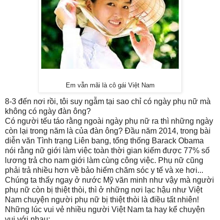
Em vẫn mãi là cô gái Việt Nam
8-3 đến nơi rồi, tôi suy ngẫm tại sao chỉ có ngày phụ nữ mà
không có ngày đàn ông?
Có người tếu táo rằng ngoài ngày phụ nữ ra thì những ngày
còn lại trong năm là của đàn ông? Đầu năm 2014, t
rong bài
diễn văn Tình trạng Liên bang, tổng thống Barack Obama
nói rằng nữ giới làm việc toàn thời gian kiếm được 77% số
lương trả cho nam giới làm cùng công việc. Phụ nữ cũng
phải trả nhiều hơn về bảo hiểm chăm sóc y tế và xe hơi...
Chúng ta thấy ngay ở nước Mỹ văn minh như vậy mà người
phụ nữ còn bị thiệt thòi, thì ở những nơi lạc hậu như Việt
Nam chuyện người phụ nữ bị thiệt thòi là điều tất nhiên!
Những lúc vui vẻ nhiều người Việt Nam ta hay kể chuyện
vui với nhau: