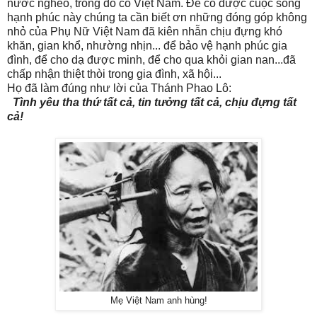
nước nghèo, trong đó có Việt Nam. Để có được cuộc sống
hạnh phúc này chúng ta cần biết ơn những đóng góp không
nhỏ của Phụ Nữ Việt Nam đã kiên nhẫn chịu đựng khó
khăn, gian khổ, nhường nhịn... để bảo vệ hạnh phúc gia
đình, để cho dạ được minh, để cho qua khỏi gian nan...đã
chấp nhận thiệt thòi trong gia đình, xã hội...
Họ đã làm đúng như lời của Thánh Phao Lô:
Tình yêu tha thứ tất cả, tin tưởng tất cả, chịu đựng tất
cả!
Mẹ Việt Nam anh hùng!