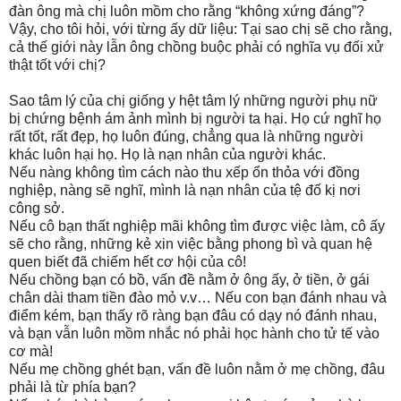
đàn ông mà chị luôn mồm cho rằng “không xứng đáng”?
Vậy, cho tôi hỏi, với từng ấy dữ liệu: Tại sao chị sẽ cho rằng,
cả thế giới này lẫn ông chồng buộc phải có nghĩa vụ đối xử
thật tốt với chị?
Sao tâm lý của chị giống y hệt tâm lý những người phụ nữ
bị chứng bệnh ám ảnh mình bị người ta hại. Họ cứ nghĩ họ
rất tốt, rất đẹp, họ luôn đúng, chẳng qua là những người
khác luôn hại họ. Họ là nạn nhân của người khác.
Nếu nàng không tìm cách nào thu xếp ổn thỏa với đồng
nghiệp, nàng sẽ nghĩ, mình là nạn nhân của tệ đố kị nơi
công sở.
Nếu cô bạn thất nghiệp mãi không tìm được việc làm, cô ấy
sẽ cho rằng, những kẻ xin việc bằng phong bì và quan hệ
quen biết đã chiếm hết cơ hội của cô!
Nếu chồng bạn có bồ, vấn đề nằm ở ông ấy, ở tiền, ở gái
chân dài tham tiền đào mỏ v.v… Nếu con bạn đánh nhau và
điểm kém, bạn thấy rõ ràng bạn đâu có dạy nó đánh nhau,
và bạn vẫn luôn mồm nhắc nó phải học hành cho tử tế vào
cơ mà!
Nếu mẹ chồng ghét bạn, vấn đề luôn nằm ở mẹ chồng, đâu
phải là từ phía bạn?