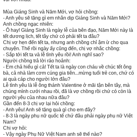
Mùa Giáng Sinh và Năm Mới, vợ hỏi chồng:
- Anh yêu sẽ tặng gì em nhân dịp Giáng Sinh và Năm Mới?
Anh chồng ngạc nhiên:
- Ô hay! Giáng Sinh là ngày lễ của bên đạo, Năm Mới này là
tết dương lịch, tết tây chứ có phải tết ta đâu?
Chị vợ hẹn đến tết ta, nhưng anh chồng chỉ ậm ừ cho qua
chuyện. Thế rồi ngày ấy cũng đến, chị vợ nhắc chồng:
- Sắp tới tết ta và lễ tình yêu rồi! Anh nghĩ sao?
Người chồng trả lời ráo hoảnh:
- Em chả hiểu gì cả! Tết ta là ngày con cháu về chúc tết ông
bà, cả nhà làm cơm cúng gia tiên...mừng tuổi trẻ con, chứ có
ai quà cáp cho người lớn đâu?
Lễ tình yêu là lễ ông thánh Valentine ở mãi tận bên tây, mà
chúng mình cưới nhau rồi, đã là vợ chồng rồi chứ có còn là
người yêu của nhau nữa đâu?
Gần đến 8-3 chị vợ lại hỏi chồng:
- Anh yêu! Anh sẽ tặng quà gì cho em đây?
- 8-3 là ngày phụ nữ quốc tế chứ đâu phải ngày phụ nữ Việt
Nam?
Chị vợ hỏi:
- Vậy ngày Phụ Nữ Việt Nam anh sẽ thế nào?