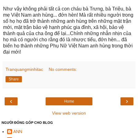
Như vậy không phải tất cả con cháu bà Trưng, bà Triệu, bà
mẹ Việt Nam anh hùng... đớn hèn! Mà rất nhiều người trong
số họ họ đã trở thành những anh hùng trên những mặt trận
mới, mặt trận bảo vệ hạnh phúc gia đình, xã hội, bảo vệ
thành quả của cha ông để lại...Chính những nhẫn nhịn của
họ mà có người cho rằng đó là nhược tiểu, đớn hèn... đã
biến họ thành những Phụ Nữ Việt Nam anh hùng trong thời
đại mới!
Tranquangminhitac
No comments:
Share
‹
›
Home
View web version
NGƯỜI ĐÓNG GÓP CHO BLOG
ANN