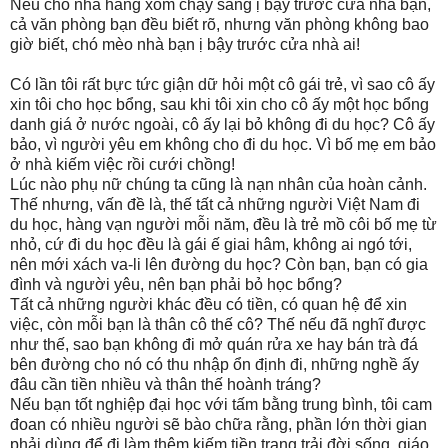
Nếu chó nhà hàng xóm chạy sang ị bậy trước cửa nhà bạn,
cả văn phòng bạn đều biết rõ, nhưng văn phòng không bao
giờ biết, chó mèo nhà bạn ị bậy trước cửa nhà ai!
Có lần tôi rất bực tức giận dữ hỏi một cô gái trẻ, vì sao cô ấy
xin tôi cho học bổng, sau khi tôi xin cho cô ấy một học bổng
danh giá ở nước ngoài, cô ấy lại bỏ không đi du học? Cô ấy
bảo, vì người yêu em không cho đi du học. Vì bố mẹ em bảo
ở nhà kiếm việc rồi cưới chồng!
Lúc nào phụ nữ chúng ta cũng là nạn nhân của hoàn cảnh.
Thế nhưng, vấn đề là, thế tất cả những người Việt Nam đi
du học, hàng vạn người mỗi năm, đều là trẻ mồ côi bố mẹ từ
nhỏ, cứ đi du học đều là gái ế giai hâm, không ai ngó tới,
nên mới xách va-li lên đường du học? Còn bạn, bạn có gia
đình và người yêu, nên bạn phải bỏ học bổng?
Tất cả những người khác đều có tiền, có quan hệ để xin
việc, còn mỗi bạn là thân cô thế cô? Thế nếu đã nghĩ được
như thế, sao bạn không đi mở quán rửa xe hay bán trà đá
bên đường cho nó có thu nhập ổn định đi, những nghề ấy
đâu cần tiền nhiều và thân thế hoành tráng?
Nếu bạn tốt nghiệp đại học với tấm bằng trung bình, tôi cam
đoan có nhiều người sẽ bào chữa rằng, phần lớn thời gian
phải dùng để đi làm thêm kiếm tiền trang trải đời sống, giáo