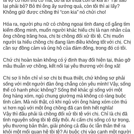
là vợ có hôn thú cơ mà, bỏ là tôi thua con đĩ kia à? Tại sao
lại phải bỏ? Bỏ thì ông ấy sướng quá, còn tôi thì ai lấy?
Không giữ được chồng thì “con kia” nó chửi cho!
Hóa ra, người phụ nữ có chồng ngoại tình đang cố gắng tìm
kiếm đồng minh, muốn người khác hiểu chị là nạn nhân của
ông chồng trăng hoa, chị bị chồng đối xử tồi tệ. Chị muốn
người ta hiểu chồng chị đang làm điều không tốt với chị. Chị
cần sự đồng cảm và ủng hộ của đám đông, trong đó có tôi.
Chứ chị hoàn toàn không có ý định thay đổi hiện tại, tháo gỡ
mâu thuẫn vợ chồng, kết nối lại yêu thương với ông xã!
Chị sợ li hôn chỉ vì sợ chị bị thua thiệt, chứ không sợ phải
sống với một người đàn ông chẳng còn yêu mình! Vậy, sống
thế có hạnh phúc không? Sống thế khác gì sống với một
ông hàng xóm, ngủ chung giường mà không có ràng buộc
tình cảm. Mà nói thật, có khi ngủ với ông hàng xóm còn thú
vị hơn ngủ với một ông chồng đã cạn tình hết nghĩa!
Vậy thì đâu phải là chồng đối xử tồi tệ với chị. Chỉ là chị đã
tình nguyện sống tồi tệ đấy thôi. Ai cấm chị sống có tự trọng,
yêu thương bản thân, giải phóng cả đầu óc lẫn thân thể ra
khỏi một mối quan hệ tồi tệ? Ai buộc chị vào cạnh một người