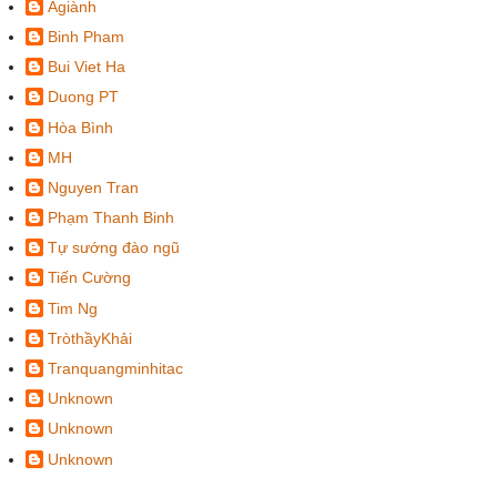
Agiành
Binh Pham
Bui Viet Ha
Duong PT
Hòa Bình
MH
Nguyen Tran
Phạm Thanh Binh
Tự sướng đào ngũ
Tiến Cường
Tim Ng
TròthầyKhải
Tranquangminhitac
Unknown
Unknown
Unknown