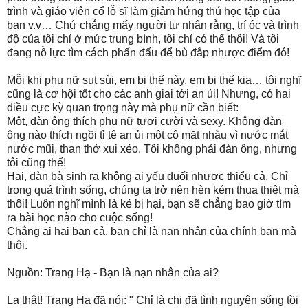
trình và giáo viên cổ lỗ sĩ làm giảm hứng thú học tập của
bạn v.v… Chứ chẳng mấy người tự nhận rằng, trí óc và trình
độ của tôi chỉ ở mức trung bình, tôi chỉ có thế thôi! Và tôi
đang nỗ lực tìm cách phấn đấu để bù đắp nhược điểm đó!
Mỗi khi phụ nữ sụt sùi, em bị thế này, em bị thế kia… tôi nghĩ
cũng là cơ hội tốt cho các anh giai tới an ủi! Nhưng, có hai
điều cực kỳ quan trọng này mà phụ nữ cần biết:
Một, đàn ông thích phụ nữ tươi cười và sexy. Không đàn
ông nào thích ngồi tỉ tê an ủi một cô mặt nhàu vì nước mắt
nước mũi, than thở xui xẻo. Tôi không phải đàn ông, nhưng
tôi cũng thế!
Hai, đàn bà sinh ra không ai yếu đuối nhược thiểu cả. Chỉ
trong quá trình sống, chúng ta trở nên hèn kém thua thiệt mà
thôi! Luôn nghĩ mình là kẻ bị hại, bạn sẽ chẳng bao giờ tìm
ra bài học nào cho cuộc sống!
Chẳng ai hại bạn cả, bạn chỉ là nạn nhân của chính bạn mà
thôi.
Nguồn: Trang Hạ - Bạn là nạn nhân của ai?
Lạ thật! Trang Hạ đã nói: "
Chỉ là chị đã tình nguyện sống tồi