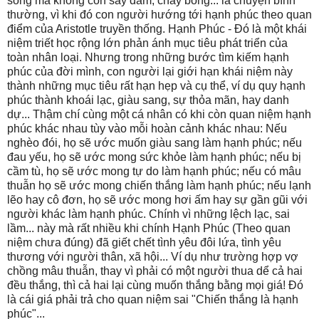
sống mà không còn say đắm, cháy bỏng... là chuyện bình
thường, vì khi đó con người hướng tới hạnh phúc theo quan
điểm của Aristotle truyền thống. Hạnh Phúc -
Đó là một khái
niệm triết học rộng lớn phản ánh mục tiêu phát triển của
toàn nhân loại. Nhưng trong những bước tìm kiếm hạnh
phúc của đời mình, con người lại giới hạn khái niệm này
thành những mục tiêu rất hạn hẹp và cụ thể, ví dụ quy hạnh
phúc thành khoái lạc, giàu sang, sự thỏa mãn, hay danh
dự... Thậm chí cùng một cá nhân có khi còn quan niệm hạnh
phúc khác nhau tùy vào mỗi hoàn cảnh khác nhau: Nếu
nghèo đói, họ sẽ ước muốn giàu sang làm hạnh phúc; nếu
đau yếu, họ sẽ ước mong sức khỏe làm hạnh phúc; nếu bị
cầm tù, họ sẽ ước mong tự do làm hạnh phúc; nếu có mâu
thuẫn họ sẽ ước mong chiến thắng làm hạnh phúc; nếu lạnh
lẽo hay cô đơn, họ sẽ ước mong hơi ấm hay sự gần gũi với
người khác làm hạnh phúc. Chính vì những lệch lạc, sai
lầm... này mà rất nhiều khi chính Hạnh Phúc (Theo quan
niệm chưa đúng) đã giết chết tình yêu đôi lứa, tình yêu
thương với người thân, xã hội... Ví dụ như trường hợp vợ
chồng mâu thuẫn, thay vì phải có một người thua dể cả hai
đều thắng, thì cả hai lại cùng muốn thắng bằng mọi giá! Đó
là cái giá phải trả cho quan niệm sai "Chiến thắng là hạnh
phúc"...