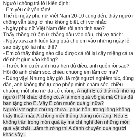
Người chồng trả lời kiên định:
- Em yêu cứ yên tâm!
Thế rồi ngày phụ nữ Việt Nam 20-10 cũng đến, thấy người
chồng vẫn tảng lờ như không biết, chị vợ nhắc:
- Ngày phụ nữ Việt Nam đến rồi anh tính sao?
Thấy chồng cứ ậm ừ chẳng đâu vào đâu, chị vợ trách:
- Ngày xưa anh luôn tặng quà cho em vào những ngày lễ,
sao bây giờ lại như thế?
- Em có thấy thằng nào câu được cá rồi lại cậy miệng cá ra
để nhét giun vào không?
- Trước khi cưới anh hứa hẹn đủ điều, anh quên rồi sao?
Hồi đó anh chăm sóc, chiều chuộng em lắm cơ mà?
- Đúng vậy! Nhưng bây giờ, là một người nghiêm túc, đúng
đắn, anh không thể tự cho phép mình chăm sóc, chiều
chuộng một phụ nữ đã có chồng.
A nghĩ E có thứ mà những
người PN khác không có. A là món quà vô giá mà Chúa đã
ban tặng cho E. Vậy E còn muốn quà gì nữa?
Người vợ nghe chừng chưa...phục hẳn, trong lòng không
thấy thoải mái. A chồng mới thủng thẳng nói rằng: Nếu E
không trân trọng món quà ấy mà chỉ nghĩ đến những món
quà vật chất ...tầm thường thì A đành chuyển qua người
khác vậy...