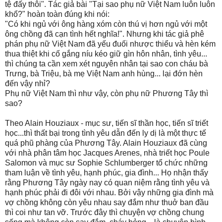
tệ đấy thôi". Tác giả bài "
Tại sao phụ nữ Việt Nam luôn luôn
khổ?" hoàn toàn đúng khi nói:
"Có khi ngủ với ông hàng xóm còn thú vị hơn ngủ với một
ông chồng đã cạn tình hết nghĩa!". Nhưng khi tác giả phê
phán phụ nữ Việt Nam đã yếu đuối nhược thiểu và hèn kém
thua thiệt khi cố gắng níu kéo giữ gìn hôn nhân, tình yêu...
thì chúng ta cần xem xét nguyên nhân tại sao con cháu bà
Trưng, bà Triệu, bà mẹ Việt Nam anh hùng... lại đớn hèn
đến vậy nhỉ?
Phụ nữ Việt Nam thì như vậy, còn phụ nữ Phương Tây thì
sao?
Theo Alain Houziaux - mục sư, tiến sĩ thần học, tiến sĩ triết
học...thì thất bại trong tình yêu dẫn đến ly dị là một thực tế
quá phũ phàng của Phương Tây. Alain Houziaux đã cùng
với nhà phân tâm học Jacques Arenes, nhà triết học Poule
Salomon và mục sư Sophie Schlumberger tổ chức những
tham luận về tình yêu, hạnh phúc, gia đình... Họ nhận thấy
rằng Phương Tây ngày nay có quan niệm rằng tình yêu và
hạnh phúc phải đi đôi với nhau. Bởi vậy những gia đình mà
vợ chồng không còn yêu nhau say đắm như thuở ban đầu
thì coi như tan vỡ. Trước đây thì chuyện vợ chồng chung