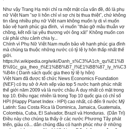
Như vậy Trang Hạ mới chỉ ra một mặt của vấn đề, đó là phụ
nữ Việt Nam "sợ li hôn chỉ vì sợ chị bị thua thiệt", chứ không
tin rằng nhiều phụ nữ Việt nam không muốn ly dị vì muốn
bảo vệ hạnh phúc gia đình, vì muốn "tháo gỡ mâu thuẫn vợ
chồng, kết nối lại yêu thương với ông xã!" Không muốn con
cái phải chịu cảnh chia ly...
Chính vì Phụ Nữ Việt Nam muốn bảo về hạnh phúc gia đình
mà chúng ta thuộc những nước có tỷ lệ ly hôn thấp nhất thế
giới.
https://vi.wikipedia.org/wiki/Danh_s%C3%A1ch_qu%E1%B
B%91c_gia_theo_t%E1%BB%B7_l%E1%BB%87_ly_h%C3
%B4n ( Danh sách quốc gia theo tỷ lệ ly hôn)
Việt Nam đã được
tổ chức News Economics Foundation
(NEF) có trụ sở ở Anh xếp vào top 5 nước hạnh phúc nhất
thế giới năm 2009 và là nước châu Á duy nhất có mặt trong
top 10.
Điều ngạc nhiên là trong Top 10 quốc gia có chỉ số
HPI (Happy Planet Index - HPI) cao nhất, có đến 9 nước Mỹ
Latinh: Sau Costa Rica là Dominica, Jamaica, Guatemala,
Colombia, Cuba, El Salvador, Brazil và Honduras.
(Dân Trí)
Điều này cho chúng ta thấy ở các nước Phương Tây phát
triển, giàu có... dân chúng đâu có hạnh phúc như ở những