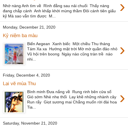
›
Nhớ nàng Anh tìm về Rình đằng sau nải chuối Thấy nàng
đang chắp cánh Anh khấp khởi mừng thầm Đôi cánh tiên giấu
kỹ Mà sao vẫn tìm được M...
Monday, December 21, 2020
Kỷ niệm ba màu
›
Biển Aegean Xanh biếc Một chiều Thu tháng
Tám Xa xa Hướng mặt trời Mờ mờ quần đảo nhỏ
Vũ hội trên boong Ngày nào cũng tràn trề náo
nhi...
Friday, December 4, 2020
Lại vẽ mùa Thu
›
Bình minh Đưa nắng về Rung rinh bên cửa sổ
Gió sớm Nhè nhẹ thổi Lay khẽ những nhành cây
Run rẩy Giọt sương mai Chẳng muốn rời đài hoa
Tia...
Saturday, November 21, 2020