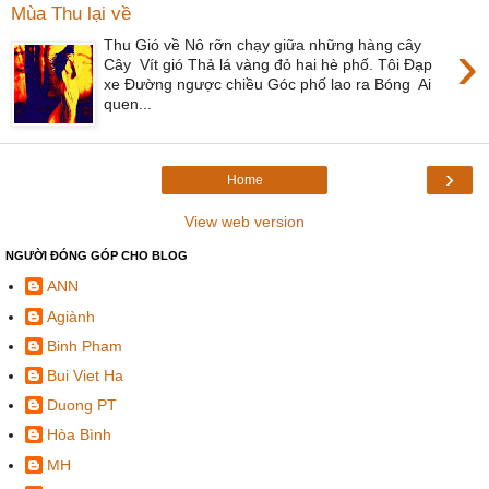
Mùa Thu lại về
›
Thu Gió về Nô rỡn chạy giữa những hàng cây
Cây Vít gió Thả lá vàng đỏ hai hè phố. Tôi Đạp
xe Đường ngược chiều Góc phố lao ra Bóng Ai
quen...
›
Home
View web version
NGƯỜI ĐÓNG GÓP CHO BLOG
ANN
Agiành
Binh Pham
Bui Viet Ha
Duong PT
Hòa Bình
MH