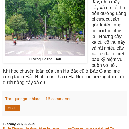
đây, nhìn mấy
cây xà cừ cổ thụ
trên đường Láng
bị cưa
cụt tận
gốc khiến lòng
tôi bồi hồi nhớ
lại. Những cây
xà cừ cổ thụ này
và rất nhiều cây
xà cừ đã có biết
bao kỷ niệm vui,
Đường Hoàng Diệu
buồn với tôi.
Khi học chuyên toán của tỉnh Hà Bắc cũ ở Bắc Giang, mẹ
công tác ở Bắc Ninh, còn cha ở Hà Nội, tôi thường được đi
dưới hàng cây xà cừ
Tranquangminhitac
16 comments:
Share
Tuesday, July 1, 2014