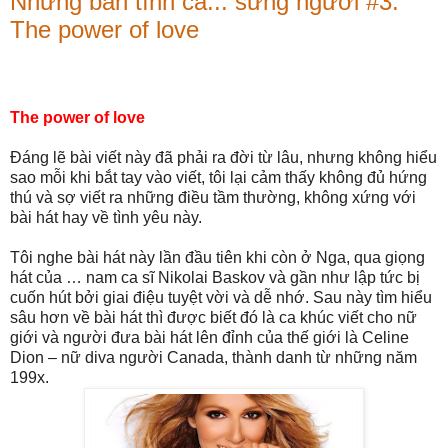
Những bản tình ca... sững người #3:
The power of love
The power of love
Đáng lẽ bài viết này đã phải ra đời từ lâu, nhưng không hiểu
sao mỗi khi bắt tay vào viết, tôi lại cảm thấy không đủ hứng
thú và sợ viết ra những điều tầm thường, không xứng với
bài hát hay về tình yêu này.
Tôi nghe bài hát này lần đầu tiên khi còn ở Nga, qua giọng
hát của … nam ca sĩ Nikolai Baskov và gần như lập tức bị
cuốn hút bởi giai điệu tuyệt vời và dễ nhớ. Sau này tìm hiểu
sâu hơn về bài hát thì được biết đó là ca khúc viết cho nữ
giới và người đưa bài hát lên đỉnh của thế giới là Celine
Dion – nữ diva người Canada, thành danh từ những năm
199x.