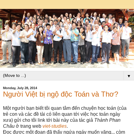
▼
Monday, July 28, 2014
Người Việt bị ngộ độc Toán và Thơ?
Một người bạn biết tôi quan tâm đến chuyện học toán (của
trẻ con và các đề tài có liên quan tới việc học toán ngày
xưa) gửi cho tôi link tới bài này của tác giả
Thành
Phan
Châu
ở trang web
viet-studies
.
Đọc được một đoạn đã thấy ngứa ngáy muốn văng... còm