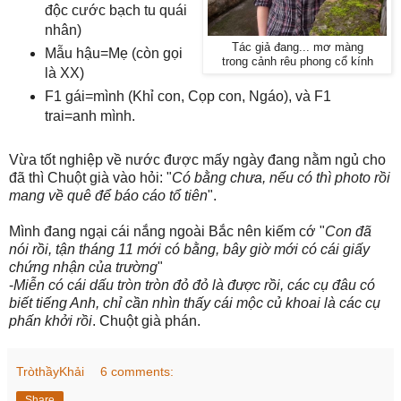
độc cước bạch tu quái
nhân)
Tác giả đang... mơ màng
Mẫu hậu=Mẹ (còn gọi
trong cảnh rêu phong cổ kính
là XX)
F1 gái=mình (Khỉ con, Cọp con, Ngáo), và F1
trai=anh mình.
Vừa tốt nghiệp về nước được mấy ngày đang nằm ngủ cho
đã thì Chuột già vào hỏi: "
Có bằng chưa, nếu có thì photo rồi
mang về quê để báo cáo tổ tiên
".
Mình đang ngại cái nắng ngoài Bắc nên kiếm cớ "
Con đã
nói rồi, tận tháng 11 mới có bằng, bây giờ mới có cái giấy
chứng nhận của trường
"
-
Miễn có cái dấu tròn tròn đỏ đỏ là được rồi, các cụ đâu có
biết tiếng Anh, chỉ cần nhìn thấy cái mộc củ khoai là các cụ
phấn khởi rồi
. Chuột già phán.
TròthầyKhải
6 comments:
Share