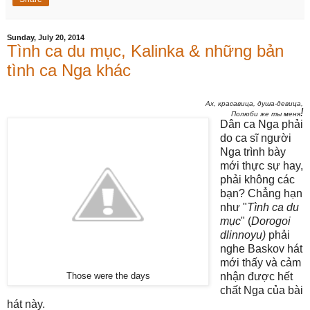
Sunday, July 20, 2014
Tình ca du mục, Kalinka & những bản
tình ca Nga khác
Ах, красавица, душа-девица,
!
Полюби же ты меня
Dân ca Nga phải
do ca sĩ người
Nga trình bày
mới thực sự hay,
phải không các
bạn? Chẳng hạn
như "
Tình ca du
mục
" (
Dorogoi
dlinnoyu)
phải
nghe Baskov hát
mới thấy và cảm
nhận được hết
Those were the days
chất Nga của bài
hát này.