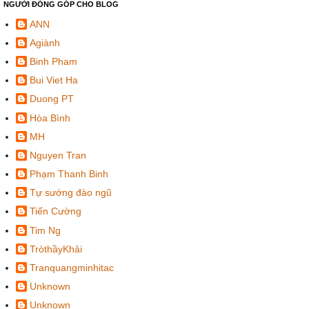
NGƯỜI ĐÓNG GÓP CHO BLOG
ANN
Agiành
Binh Pham
Bui Viet Ha
Duong PT
Hòa Bình
MH
Nguyen Tran
Phạm Thanh Binh
Tự sướng đào ngũ
Tiến Cường
Tim Ng
TròthầyKhải
Tranquangminhitac
Unknown
Unknown