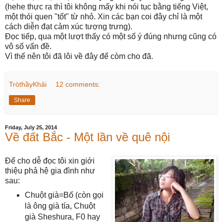
(hehe thực ra thì tôi không mấy khi nói tục bằng tiếng Việt,
một thói quen "tốt" từ nhỏ. Xin các bạn coi đây chỉ là một
cách diễn đạt cảm xúc tượng trưng).
Đọc tiếp, qua một lượt thấy có một số ý đúng nhưng cũng có
vô số vấn đề.
Vì thế nên tôi đã lôi về đây để còm cho đã.
TròthầyKhải
12 comments:
Share
Friday, July 25, 2014
Về đất Bắc - Một lần về quê nội
Để cho dễ đọc tôi xin giới
thiệu phả hệ gia đình như
sau:
Chuột già=Bố (còn gọi
là ông già tía, Chuột
già Sheshura, F0 hay