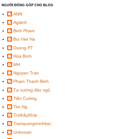
NGƯỜI ĐÓNG GÓP CHO BLOG
ANN
Agiành
Binh Pham
Bui Viet Ha
Duong PT
Hòa Bình
MH
Nguyen Tran
Phạm Thanh Binh
Tự sướng đào ngũ
Tiến Cường
Tim Ng
TròthầyKhải
Tranquangminhitac
Unknown