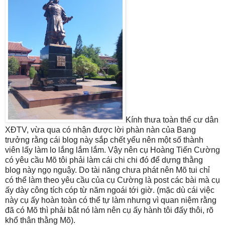
Kính thưa toàn thể cư dân
XĐTV, vừa qua có nhận được lời phàn nàn của Bang
trưởng rằng cái blog này sắp chết yểu nên một số thành
viên lấy làm lo lắng lắm lắm. Vậy nên cụ Hoàng Tiến Cường
có yêu cầu Mõ tôi phải làm cái chi chi đó để dựng thằng
blog này ngọ nguậy. Do tài năng chưa phát nên Mõ tui chỉ
có thể làm theo yêu cầu của cụ Cường là post các bài mà cụ
ấy dày công tích cóp từ năm ngoái tới giờ. (mặc dù cái việc
này cụ ấy hoàn toàn có thể tự làm nhưng vì quan niệm rằng
đã có Mõ thì phải bắt nó làm nên cụ ấy hành tôi đấy thôi, rõ
khổ thân thằng Mõ).