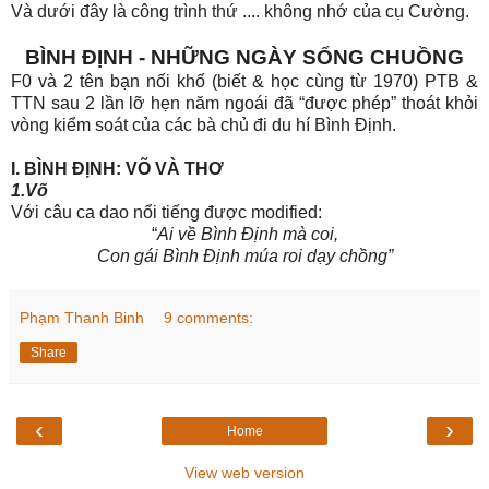
Và dưới đây là công trình thứ .... không nhớ của cụ Cường.
BÌNH ĐỊNH - NHỮNG NGÀY SỔNG CHUỒNG
F0 và 2 tên bạn nối khố (biết & học cùng từ 1970) PTB &
TTN sau 2 lần lỡ hẹn năm ngoái đã “được phép” thoát khỏi
vòng kiểm soát của các bà chủ đi du hí Bình Định.
I. BÌNH ĐỊNH: VÕ VÀ THƠ
1.Võ
Với câu ca dao nổi tiếng được modified:
“
Ai về Bình Định mà coi,
Con gái Bình Định múa roi dạy chồng”
Phạm Thanh Binh
9 comments:
Share
‹
›
Home
View web version