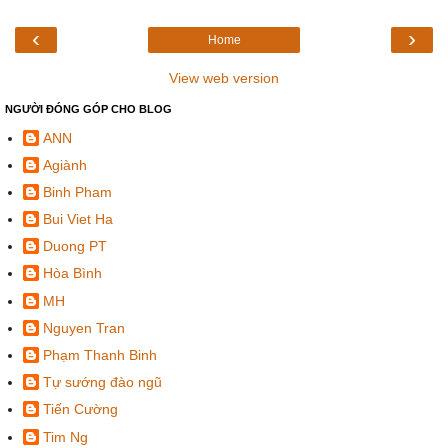
‹
›
Home
View web version
NGƯỜI ĐÓNG GÓP CHO BLOG
ANN
Agiành
Binh Pham
Bui Viet Ha
Duong PT
Hòa Bình
MH
Nguyen Tran
Phạm Thanh Binh
Tự sướng đào ngũ
Tiến Cường
Tim Ng