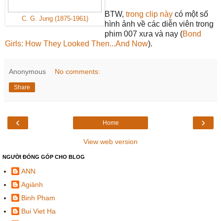
BTW,
trong clip này
có một số
C. G. Jung (1875-1961)
hình ảnh về các diễn viên trong
phim 007 xưa và nay (
Bond
Girls: How They Looked Then...And Now
).
Anonymous
No comments:
Share
‹
›
Home
View web version
NGƯỜI ĐÓNG GÓP CHO BLOG
ANN
Agiành
Binh Pham
Bui Viet Ha