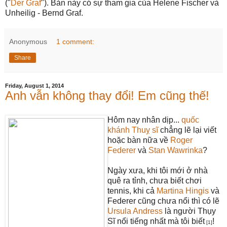
("
Der Graf
"). Bản này có sự tham gia của Helene Fischer và
Unheilig - Bernd Graf.
Anonymous
1 comment:
Share
Friday, August 1, 2014
Anh vẫn không thay đổi! Em cũng thế!
Hôm nay nhân dịp...
quốc
khánh Thuỵ sĩ
chẳng lẽ lại viết
hoặc bàn nữa về
Roger
Federer
và
Stan Wawrinka
?
Ngày xưa, khi tôi mới ở nhà
quê ra tỉnh, chưa biết chơi
tennis, khi cả
Martina Hingis
và
Federer cũng chưa nổi thì có lẽ
Ursula Andress
là người Thụy
Sĩ nổi tiếng nhất mà tôi biết
!
[1]