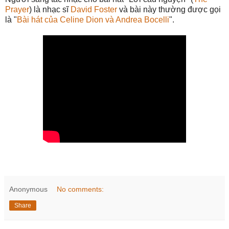
Prayer
) là nhạc sĩ
David Foster
và bài này thường được gọi
là "
Bài hát của Celine Dion và Andrea Bocelli
".
Anonymous
No comments:
Share