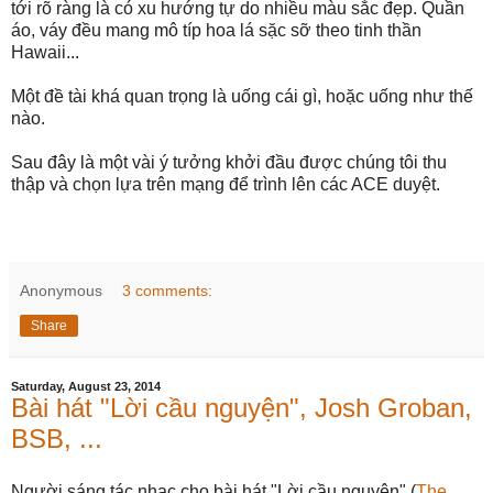
tới rõ ràng là có xu hướng tự do nhiều màu sắc đẹp. Quần
áo, váy đều mang mô típ hoa lá sặc sỡ theo tinh thần
Hawaii...
Một đề tài khá quan trọng là uống cái gì, hoặc uống như thế
nào.
Sau đây là một vài ý tưởng khởi đầu được chúng tôi thu
thập và chọn lựa trên mạng để trình lên các ACE duyệt.
Anonymous
3 comments:
Share
Saturday, August 23, 2014
Bài hát "Lời cầu nguyện", Josh Groban,
BSB, ...
Người sáng tác nhạc cho bài hát "Lời cầu nguyện" (
The