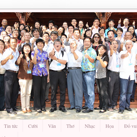
Tin tức
Cười
Văn
Thơ
Nhạc
Họa
Đố vu