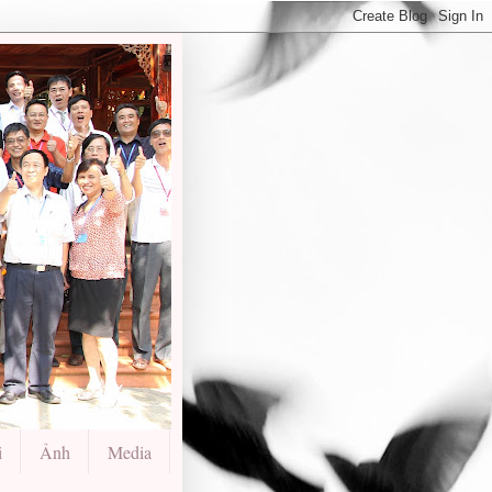
i
Ảnh
Media