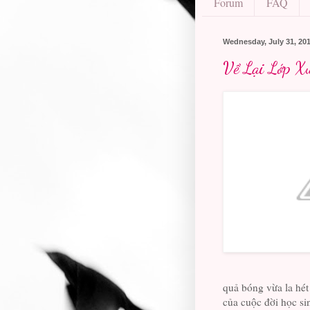
Forum
FAQ
Wednesday, July 31, 20
Về Lại Lớp X
quả bóng vừa la hét 
của cuộc đời học si