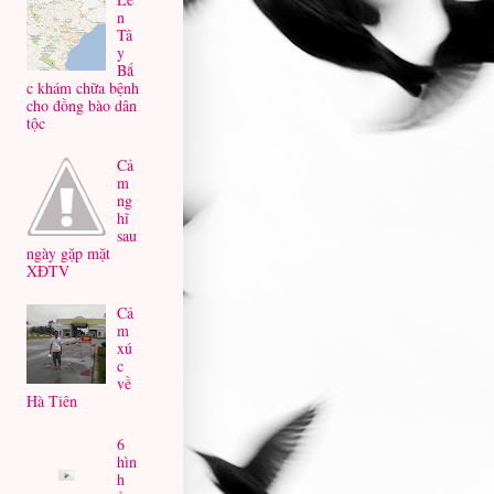
n
Tâ
y
Bắ
c khám chữa bệnh
cho đồng bào dân
tộc
Cả
m
ng
hĩ
sau
ngày gặp mặt
XĐTV
Cả
m
xú
c
về
Hà Tiên
6
hìn
h