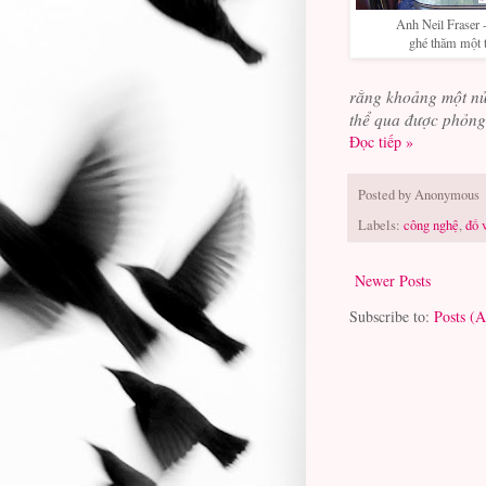
Anh Neil Fraser
ghé thăm một
rằng khoảng một nử
thể qua được phỏng
Đọc tiếp »
Posted by
Anonymous
Labels:
công nghệ
,
đố 
Newer Posts
Subscribe to:
Posts (