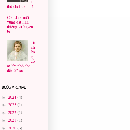
t
thú chơi tao nhã
Côn đảo, một
vùng đất linh
thiêng và huyền
bí
Từ
nh
ữn
g
đố
m lửa nhỏ cho
đến 57 xu
BLOG ARCHIVE
2024
(4)
►
2023
(1)
►
2022
(1)
►
2021
(1)
►
2020
(3)
►