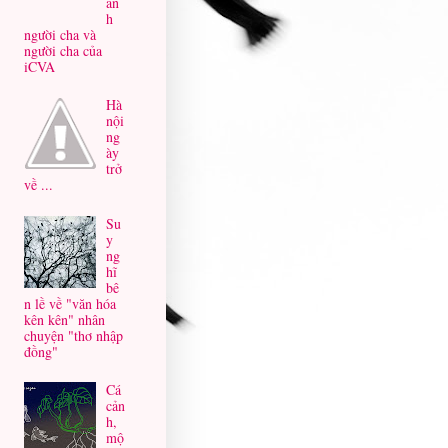
ản
h
người cha và
người cha của
iCVA
Hà
nội
ng
ày
trở
về ...
Su
y
ng
hĩ
bê
n lề về "văn hóa
kên kên" nhân
chuyện "thơ nhập
đồng"
Cá
cản
h,
mộ