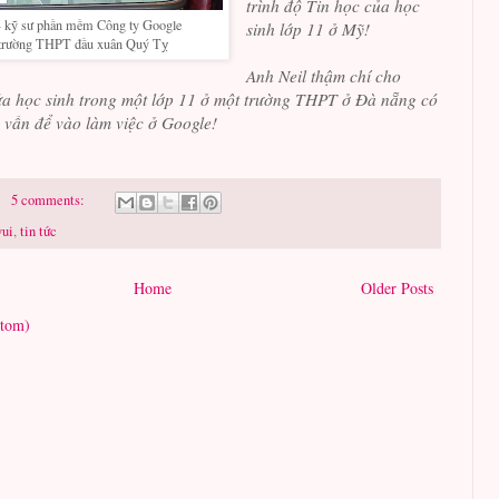
trình độ
Tin học của học
 - kỹ sư phần mềm Công ty Google
sinh lớp 11 ở Mỹ!
 trường THPT đầu xuân Quý Tỵ
Anh Neil thậm chí cho
a học sinh trong một lớp 11 ở một trường THPT ở Đà nẵng có
 vấn để vào làm việc ở Google!
5 comments:
vui
,
tin tức
Home
Older Posts
Atom)