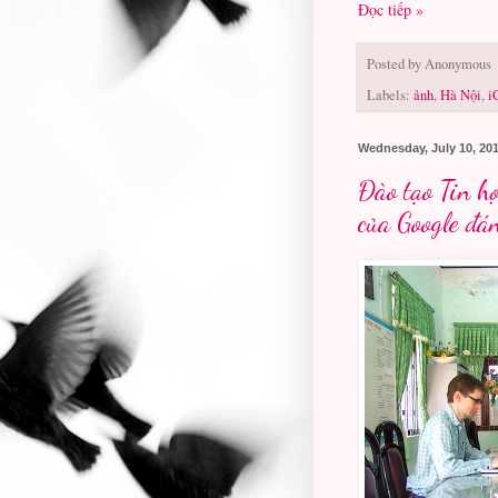
Đọc tiếp »
Posted by
Anonymous
Labels:
ảnh
,
Hà Nội
,
i
Wednesday, July 10, 20
Đào tạo Tin h
của Google đán