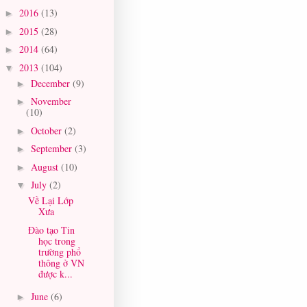
2016
(13)
►
2015
(28)
►
2014
(64)
►
2013
(104)
▼
December
(9)
►
November
►
(10)
October
(2)
►
September
(3)
►
August
(10)
►
July
(2)
▼
Về Lại Lớp
Xưa
Đào tạo Tin
học trong
trường phổ
thông ở VN
được k...
June
(6)
►