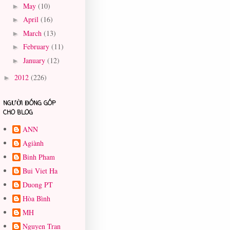
May
(10)
►
April
(16)
►
March
(13)
►
February
(11)
►
January
(12)
►
2012
(226)
►
NGƯỜI ĐÓNG GÓP
CHO BLOG
ANN
Agiành
Binh Pham
Bui Viet Ha
Duong PT
Hòa Bình
MH
Nguyen Tran