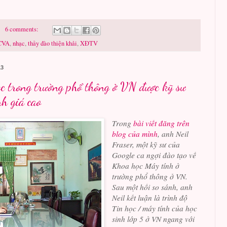
6 comments:
CVA
,
nhạc
,
thầy đào thiện khải
,
XĐTV
13
ọc trong trường phổ thông ở VN được kỹ sư
h giá cao
Trong
bài viết đăng trên
blog của mình
, anh Neil
Fraser, một kỹ sư của
Google ca ngợi đào tạo về
Khoa học Máy tính ở
trường phổ thông ở VN.
Sau một hồi so sánh, anh
Neil kết luận là trình độ
Tin học / máy tính của học
sinh lớp 5 ở VN ngang với