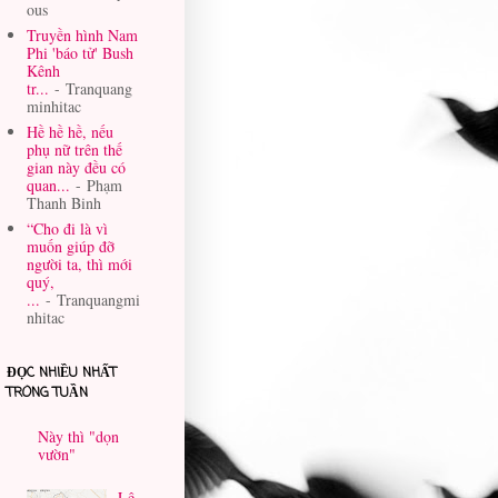
ous
Truyền hình Nam
Phi 'báo tử' Bush
Kênh
tr...
- Tranquang
minhitac
Hề hề hề, nếu
phụ nữ trên thế
gian này đều có
quan...
- Phạm
Thanh Binh
“Cho đi là vì
muốn giúp đỡ
người ta, thì mới
quý,
...
- Tranquangmi
nhitac
ĐỌC NHIỀU NHẤT
TRONG TUẦN
Này thì "dọn
vườn"
Lê