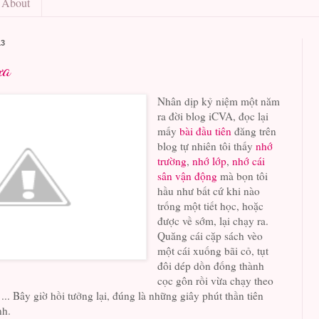
About
13
ưa
Nhân dịp kỷ niệm một năm
ra đời blog iCVA, đọc lại
mấy
bài đầu tiên
đăng trên
blog tự nhiên tôi thấy
nhớ
trường
,
nhớ lớp
,
nhớ cái
sân vận động
mà bọn tôi
hầu như bất cứ khi nào
trống một tiết học, hoặc
được về sớm, lại chạy ra.
Quăng cái cặp sách vèo
một cái xuống bãi cỏ, tụt
đôi dép dồn đống thành
cọc gôn rồi vừa chạy theo
... Bây giờ hồi tưởng lại, đúng là những giây phút thần tiên
nh.