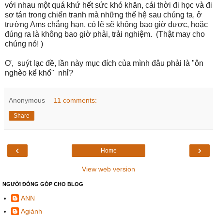
với nhau một quá khứ hết sức khó khăn, cái thời đi học và đi
sơ tán trong chiến tranh mà những thế hệ sau chúng ta, ở
trường Ams chẳng hạn, có lẽ sẽ không bao giờ được, hoặc
đúng ra là không bao giờ phải, trải nghiệm. (Thật may cho
chúng nó! )
Ơ, suýt lạc đề, lần này mục đích của mình đâu phải là "ôn
nghèo kể khổ" nhỉ?
Anonymous
11 comments:
Share
‹
›
Home
View web version
NGƯỜI ĐÓNG GÓP CHO BLOG
ANN
Agiành