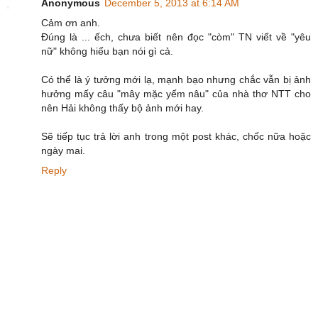
Anonymous
December 5, 2013 at 6:14 AM
Cảm ơn anh.
Đúng là ... ếch, chưa biết nên đọc "còm" TN viết về "yêu
nữ" không hiểu bạn nói gì cả.
Có thể là ý tưởng mới lạ, mạnh bạo nhưng chắc vẫn bị ảnh
hưởng mấy câu "mây mặc yếm nâu" của nhà thơ NTT cho
nên Hải không thấy bộ ảnh mới hay.
Sẽ tiếp tục trả lời anh trong một post khác, chốc nữa hoặc
ngày mai.
Reply