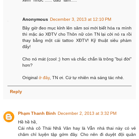
Anonymous
December 3, 2013 at 12:10 PM
Bây giờ đeo mục kỉnh lên săm soi mới biết hóa ra mình
thì mặc áo XĐTV cho Thôn nữ còn TN lại cởi nó ra rồi
thay bằng một cái tattoo XĐTV! Kỹ thuật siêu phàm
đấy!
Cho nó mát (cool ;) hơn và chắc chắn là trông "bụi đời"
hơn?
Original
ở đây
, TN ơi. Cứ tự nhiên mà sáng tác nhé.
Reply
Phạm Thanh Binh
December 2, 2013 at 3:32 PM
Hề hề hề,
Cái nhà cô Thái Nhã Vân hay là Vẫn nhá thai này có vẻ
chăm chỉ luyện tập gớm đây. Cho nên đi duyệt đội quân