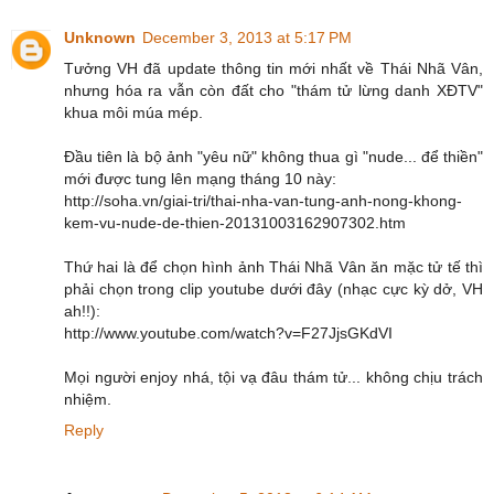
Unknown
December 3, 2013 at 5:17 PM
Tưởng VH đã update thông tin mới nhất về Thái Nhã Vân,
nhưng hóa ra vẫn còn đất cho "thám tử lừng danh XĐTV"
khua môi múa mép.
Đầu tiên là bộ ảnh "yêu nữ" không thua gì "nude... để thiền"
mới được tung lên mạng tháng 10 này:
http://soha.vn/giai-tri/thai-nha-van-tung-anh-nong-khong-
kem-vu-nude-de-thien-20131003162907302.htm
Thứ hai là để chọn hình ảnh Thái Nhã Vân ăn mặc tử tế thì
phải chọn trong clip youtube dưới đây (nhạc cực kỳ dở, VH
ah!!):
http://www.youtube.com/watch?v=F27JjsGKdVI
Mọi người enjoy nhá, tội vạ đâu thám tử... không chịu trách
nhiệm.
Reply