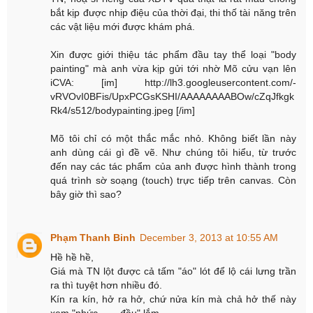
bắt kịp được nhịp điệu của thời đại, thi thố tài năng trên
các vật liệu mới được khám phá.
Xin được giới thiệu tác phẩm đầu tay thể loại "body
painting" mà anh vừa kịp gửi tới nhờ Mõ cửu vạn lên
iCVA: [im] http://lh3.googleusercontent.com/-
vRVOvI0BFis/UpxPCGsKSHI/AAAAAAAABOw/cZqJfkgk
Rk4/s512/bodypainting.jpeg [/im]
Mõ tôi chỉ có một thắc mắc nhỏ. Không biết lần này
anh dùng cái gì đề vẽ. Như chúng tôi hiểu, từ trước
đến nay các tác phẩm của anh được hình thành trong
quá trình sờ soạng (touch) trực tiếp trên canvas. Còn
bây giờ thì sao?
Phạm Thanh Binh
December 3, 2013 at 10:55 AM
Hề hề hề,
Giá mà TN lột được cả tấm "áo" lót để lộ cái lưng trần
ra thì tuyệt hơn nhiều đó.
Kín ra kín, hở ra hở, chứ nửa kín mà chả hở thế này
xem "nhức ...... đầu" lắm.....