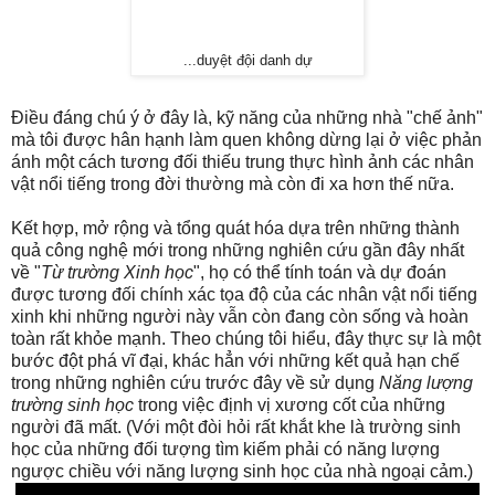
...duyệt đội danh dự
Điều đáng chú ý ở đây là, kỹ năng của những nhà "chế ảnh"
mà tôi được hân hạnh làm quen không dừng lại ở việc phản
ánh một cách tương đối thiếu trung thực hình ảnh các nhân
vật nổi tiếng trong đời thường mà còn đi xa hơn thế nữa.
Kết hợp, mở rộng và tổng quát hóa dựa trên những thành
quả công nghệ mới trong những nghiên cứu gần đây nhất
về "
Từ trường Xinh học
", họ có thể tính toán và dự đoán
được tương đối chính xác tọa độ của các nhân vật nổi tiếng
xinh khi những người này vẫn còn đang còn sống và hoàn
toàn rất khỏe mạnh. Theo chúng tôi hiểu, đây thực sự là một
bước đột phá vĩ đại, khác hẳn với những kết quả hạn chế
trong những nghiên cứu trước đây về sử dụng
Năng lượng
trường sinh học
trong việc định vị xương cốt của những
người đã mất. (Với một đòi hỏi rất khắt khe là trường sinh
học của những đối tượng tìm kiếm phải có năng lượng
ngược chiều với năng lượng sinh học của nhà ngoại cảm.)