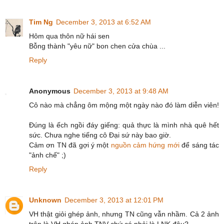
Tim Ng
December 3, 2013 at 6:52 AM
Hôm qua thôn nữ hái sen
Bỗng thành "yêu nữ" bon chen cửa chùa ...
Reply
Anonymous
December 3, 2013 at 9:48 AM
Cô nào mà chẳng ôm mộng một ngày nào đó làm diễn viên!
Đúng là ếch ngồi đáy giếng: quả thực là mình nhà quê hết
sức. Chưa nghe tiếng cô Đại sứ này bao giờ.
Cảm ơn TN đã gợi ý một
nguồn cảm hứng mới
để sáng tác
"ảnh chế" ;)
Reply
Unknown
December 3, 2013 at 12:01 PM
VH thật giỏi ghép ảnh, nhưng TN cũng vẫn nhầm. Cả 2 ảnh
trên là VH ghép ảnh TNV chứ có phải là LNK đâu?