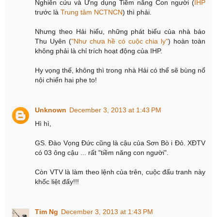
Nghiên cứu và Ứng dụng Tiềm năng Con người (
IHP
trước là
Trung tâm NCTNCN
) thì phải.
Nhưng theo Hải hiểu, những phát biểu của nhà báo
Thu Uyên (
"Như chưa hề có cuộc chia ly"
) hoàn toàn
không phải là chỉ trích hoạt động của IHP.
Hy vọng thế, không thì trong nhà Hải có thể sẽ bùng nổ
nội chiến hai phe to!
Unknown
December 3, 2013 at 1:43 PM
Hì hì,
GS. Đào Vọng Đức cũng là cậu của Sơn Bò i Đỏ. XĐTV
có 03 ông cậu ... rất "tiềm năng con người".
Còn VTV là làm theo lệnh của trên, cuộc đấu tranh này
khốc liệt đấy!!!
Tim Ng
December 3, 2013 at 1:43 PM