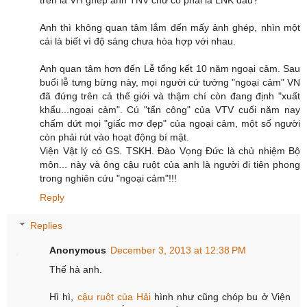
Anh thì không quan tâm lắm đến mấy ảnh ghép, nhìn một
cái là biết vì độ sáng chưa hòa hợp với nhau.
Anh quan tâm hơn đến Lễ tổng kết 10 năm ngoại cảm. Sau
buổi lễ tưng bừng này, mọi người cứ tưởng "ngoại cảm" VN
đã đứng trên cả thế giới và thậm chí còn đang định "xuất
khẩu...ngoại cảm". Cú "tẩn công" của VTV cuối năm nay
chấm dứt mọi "giấc mơ đẹp" của ngoại cảm, một số người
còn phải rút vào hoạt động bí mật.
Viện Vật lý có GS. TSKH. Đào Vọng Đức là chủ nhiệm Bộ
môn... này và ông cậu ruột của anh là người đi tiên phong
trong nghiên cứu "ngoại cảm"!!!
Reply
Replies
Anonymous
December 3, 2013 at 12:38 PM
Thế hả anh.
Hì hì,
cậu ruột của Hải
hình như cũng chóp bu ở Viện