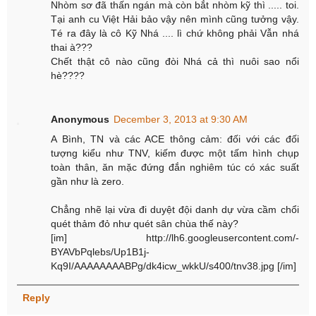
Nhòm sơ đã thấn ngán mà còn bắt nhòm kỹ thì ..... toi.
Tại anh cu Việt Hải bảo vậy nên mình cũng tưởng vậy.
Té ra đây là cô Kỹ Nhá .... lì chứ không phải Vẫn nhá
thai à???
Chết thật cô nào cũng đòi Nhá cả thì nuôi sao nổi
hè????
Anonymous
December 3, 2013 at 9:30 AM
A Bình, TN và các ACE thông cảm: đối với các đối
tượng kiểu như TNV, kiếm được một tấm hình chụp
toàn thân, ăn mặc đứng đắn nghiêm túc có xác suất
gần như là zero.
Chẳng nhẽ lại vừa đi duyệt đội danh dự vừa cầm chổi
quét thảm đỏ như quét sân chùa thế này?
[im] http://lh6.googleusercontent.com/-
BYAVbPqlebs/Up1B1j-
Kq9I/AAAAAAAABPg/dk4icw_wkkU/s400/tnv38.jpg [/im]
Reply