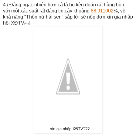
4./ Đáng ngạc nhiên hơn cả là họ tiên đoán rất hùng hồn,
với một xác suất rất đáng tin cậy khoảng
88.911002
%, về
khả năng "Thôn nữ hái sen" sắp tới sẽ nộp đơn xin gia nhập
hội XĐTV
!
(**)
...xin gia nhập XĐTV???