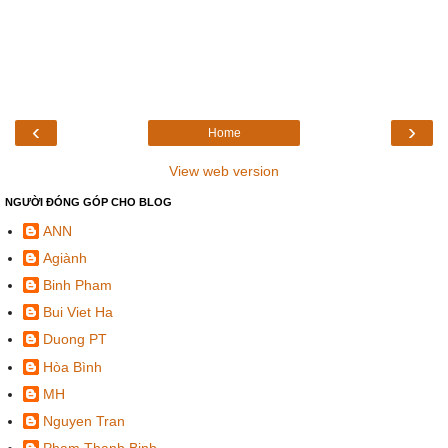
‹
›
Home
View web version
NGƯỜI ĐÓNG GÓP CHO BLOG
ANN
Agiành
Binh Pham
Bui Viet Ha
Duong PT
Hòa Bình
MH
Nguyen Tran