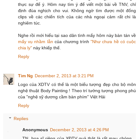
thực sự để ý. Hôm nay tìm ý để viết một bài về TNV, chỉ
định đùa nghịch cho vui. Không ngờ tìm được một đống
clips về các chiến tích của các nhà ngoại cảm rất chi là
nghiêm túc.
Nghe rồi mới hiểu tại sao dân tình mấy hôm này bàn tán về
mấy vụ nhầm lẫn
của chương trình
"Như chưa hề có cuộc
chia ly"
này khiếp thế.
Reply
Tim Ng
December 2, 2013 at 3:21 PM
Logo của XDTV có thể là một biểu tượng đẹp cho bộ môn
nghệ thuật Body Painting ! Theo trí tưởng tượng phong phú
của "nghệ sỹ dương cầm bàn phím" Việt Hải
Reply
Replies
Anonymous
December 2, 2013 at 4:26 PM
TN, hoạ sĩ riêng của XĐTV quả thật là rất mau chóng