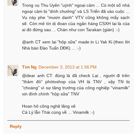
Trong vụ Thu Uyên "uýnh" ngoại cảm ... Có một số nhà
ngoại cảm bị "dính chưởng" và LS Triển đã vào cuộc ...
Vụ này phe "mượn danh" VTV cũng không mấy sạch
sẽ. Còn mê tín dị đoan của ngân hàng CSXH lại là của
ai đó đứng sau ... Chán như con Tarakan (gián) :-)
@anh CT xem lại "hộp sữa" made in Li Yak Ki (theo lời
Nhà báo Đào Tuấn DĐK) ... :-)
Tim Ng
December 3, 2013 at 1:56 PM
@dear anh CT: đúng là đã check Lại , người đi trên
"thảm đỏ" phótoshop của VH là TNV , vậy TN bị
"choáng" vì sự tăng trưởng của công nghiệp "vinamilk"
xin đính chính "hộp sữa" TNV
Hoan hô công nghệ lăng xê
Cả Lý lẫn Thái cùng về ... Vinamilk :-)
Reply