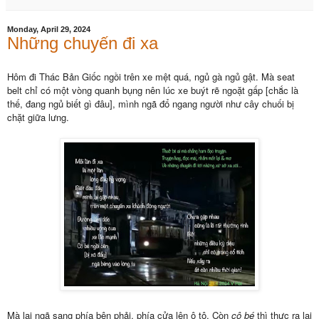
Monday, April 29, 2024
Những chuyến đi xa
Hôm đi Thác Bản Giốc ngồi trên xe mệt quá, ngủ gà ngủ gật. Mà seat
belt chỉ có một vòng quanh bụng nên lúc xe buýt rẽ ngoặt gấp [chắc là
thế, đang ngủ biết gì đâu], mình ngã đổ ngang người như cây chuối bị
chặt giữa lưng.
Mà lại ngã sang phía bên phải, phía cửa lên ô tô. Còn
cô bé
thì thực ra lại