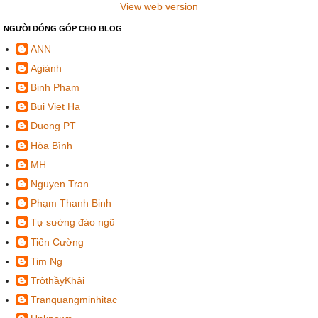
View web version
NGƯỜI ĐÓNG GÓP CHO BLOG
ANN
Agiành
Binh Pham
Bui Viet Ha
Duong PT
Hòa Bình
MH
Nguyen Tran
Phạm Thanh Binh
Tự sướng đào ngũ
Tiến Cường
Tim Ng
TròthầyKhải
Tranquangminhitac