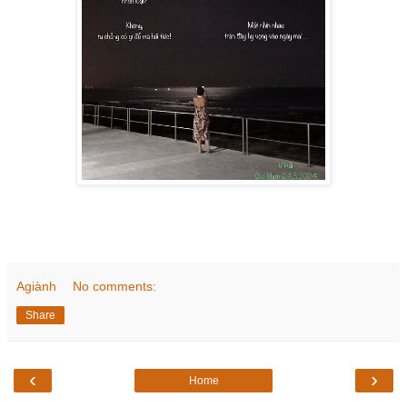
Agiành
No comments:
Share
‹
›
Home