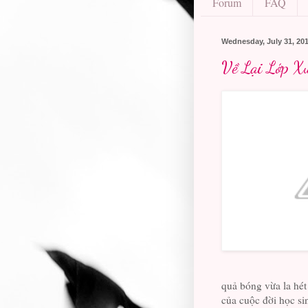
Forum
FAQ
Wednesday, July 31, 20
Về Lại Lớp X
quả bóng vừa la hét 
của cuộc đời học si