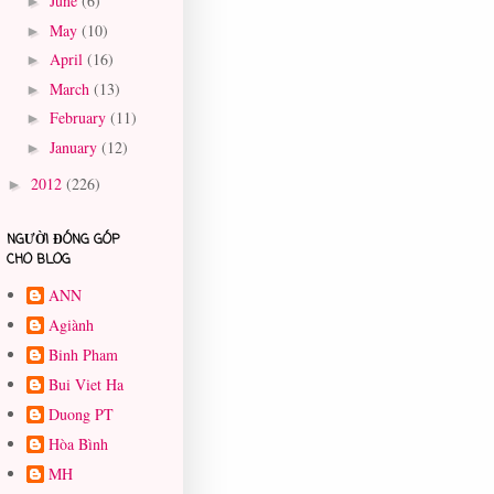
June
(6)
►
May
(10)
►
April
(16)
►
March
(13)
►
February
(11)
►
January
(12)
►
2012
(226)
►
NGƯỜI ĐÓNG GÓP
CHO BLOG
ANN
Agiành
Binh Pham
Bui Viet Ha
Duong PT
Hòa Bình
MH