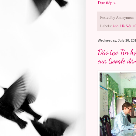
Đọc tiếp »
Posted by
Anonymous
Labels:
ảnh
,
Hà Nội
,
i
Wednesday, July 10, 20
Đào tạo Tin h
của Google đán