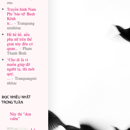
ous
Truyền hình Nam
Phi 'báo tử' Bush
Kênh
tr...
- Tranquang
minhitac
Hề hề hề, nếu
phụ nữ trên thế
gian này đều có
quan...
- Phạm
Thanh Binh
“Cho đi là vì
muốn giúp đỡ
người ta, thì mới
quý,
...
- Tranquangmi
nhitac
ĐỌC NHIỀU NHẤT
TRONG TUẦN
Này thì "dọn
vườn"
Lê