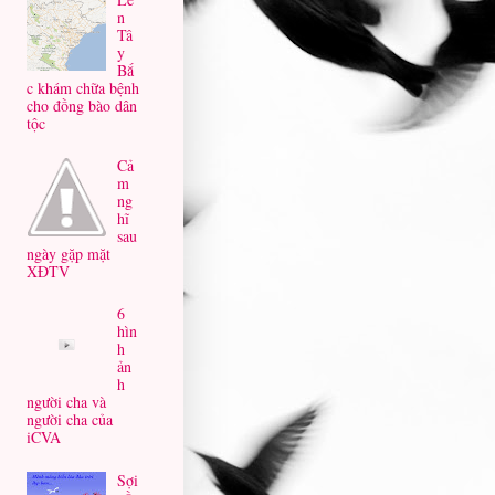
n
Tâ
y
Bắ
c khám chữa bệnh
cho đồng bào dân
tộc
Cả
m
ng
hĩ
sau
ngày gặp mặt
XĐTV
6
hìn
h
ản
h
người cha và
người cha của
iCVA
Sợi