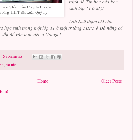
trình độ
Tin học của học
 - kỹ sư phần mềm Công ty Google
sinh lớp 11 ở Mỹ!
 trường THPT đầu xuân Quý Tỵ
Anh Neil thậm chí cho
a học sinh trong một lớp 11 ở một trường THPT ở Đà nẵng có
 vấn để vào làm việc ở Google!
5 comments:
vui
,
tin tức
Home
Older Posts
Atom)