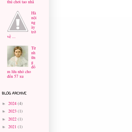
thú chơi tao nhã
Hà
nội
ng
ày
trở
về ...
Từ
nh
ữn
g
đố
m lửa nhỏ cho
đến 57 xu
BLOG ARCHIVE
2024
(4)
►
2023
(1)
►
2022
(1)
►
2021
(1)
►