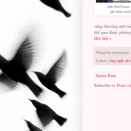
Anh Neil Fraser
ghé thăm một
rằng khoảng một nử
thể qua được phỏng
Đọc tiếp »
Posted by
Anonymous
Labels:
công nghệ
,
đố 
Newer Posts
Subscribe to:
Posts (