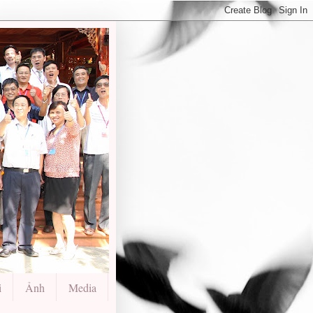
i
Ảnh
Media