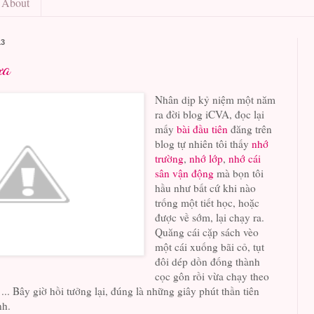
About
13
ưa
Nhân dịp kỷ niệm một năm
ra đời blog iCVA, đọc lại
mấy
bài đầu tiên
đăng trên
blog tự nhiên tôi thấy
nhớ
trường
,
nhớ lớp
,
nhớ cái
sân vận động
mà bọn tôi
hầu như bất cứ khi nào
trống một tiết học, hoặc
được về sớm, lại chạy ra.
Quăng cái cặp sách vèo
một cái xuống bãi cỏ, tụt
đôi dép dồn đống thành
cọc gôn rồi vừa chạy theo
... Bây giờ hồi tưởng lại, đúng là những giây phút thần tiên
nh.