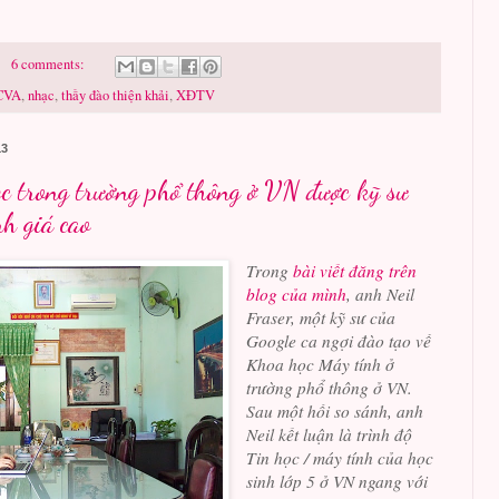
6 comments:
CVA
,
nhạc
,
thầy đào thiện khải
,
XĐTV
13
ọc trong trường phổ thông ở VN được kỹ sư
h giá cao
Trong
bài viết đăng trên
blog của mình
, anh Neil
Fraser, một kỹ sư của
Google ca ngợi đào tạo về
Khoa học Máy tính ở
trường phổ thông ở VN.
Sau một hồi so sánh, anh
Neil kết luận là trình độ
Tin học / máy tính của học
sinh lớp 5 ở VN ngang với