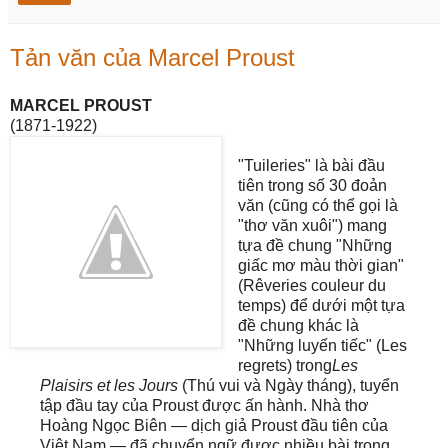
Tản văn của Marcel Proust
MARCEL PROUST
(1871-1922)
"Tuileries" là bài đầu
tiên trong số 30 đoản
văn (cũng có thể gọi là
"thơ văn xuôi") mang
tựa đề chung "Những
giấc mơ màu thời gian"
(Rêveries couleur du
temps) để dưới một tựa
đề chung khác là
"Những luyến tiếc" (Les
regrets) trong
Les
Plaisirs et les Jours
(Thú vui và Ngày tháng), tuyển
tập đầu tay của Proust được ấn hành. Nhà thơ
Hoàng Ngọc Biên — dịch giả Proust đầu tiên của
Việt Nam — đã chuyển ngữ được nhiều bài trong