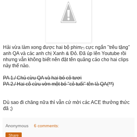
Hải vừa làm xong được hai bộ phim
cực ngắn "trêu tặng"
(*)
anh QA và các anh chị Xanh &
Đỏ
. Đã úp lên Youtube rồi
nhưng vẫn không biết nên đặt tên quảng cáo cho hai clips
này thế nào.
PA 1./ Chú cừu QA và hai bó cỏ tươi
PA 2./ Hai cô cừu vờn một bó "cỏ tuối" tên là QA(**)
Dù sao đi chăng nữa thì vẫn cứ mời các ACE thưởng thức
đã ;)
Anonymous
6 comments:
Share