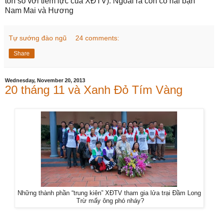
tốn so với tiềm lực của XĐTV). Ngoài ra còn có hai bạn
Nam Mai và Hương
Tự sướng đào ngũ
24 comments:
Share
Wednesday, November 20, 2013
20 tháng 11 và Xanh Đỏ Tím Vàng
Những thành phần “trung kiên” XĐTV tham gia lửa trại Đầm Long
Trừ mấy ông phó nháy?