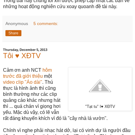
Trong bài này chúng tôi xin được phép cập nhật các bạn về
những hoạt động nghiên cứu xoay quoanh đề tài này.
Anonymous
5 comments:
Share
Thursday, December 5, 2013
Tôi ♥ XĐTV
Cảm ơn anh NCT
hôm
trước đã giới thiệu
một
video clip "Áo dài"
. Thú
thực là hình ảnh thì cũng
bình thường như các clip
quảng cáo khác nhưng hát
thì ... quá chán vì giọng hơi
"Tạt tu" I♥ XĐTV
yếu. Mặc dù vậy, có lẽ vẫn
rất đáng khuyến khích vì đó là "cây nhà lá vườn".
Chính vì nghe phải nhạc hát dở, lại có vinh dự là người đầu