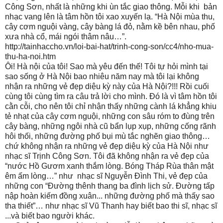
Công Sơn, nhất là những khi ùn tắc giao thông. Mỗi khi
bản
nhạc vang lên là tâm hồn tôi xao xuyến lạ. “Hà Nội mùa thu,
cây cơm nguội vàng, cây bàng lá đỏ, nằm kề bên nhau, phố
xưa nhà cổ, mái ngói thâm nâu…”.
http://tainhaccho.vn/loi-bai-hat/trinh-cong-son/cc4/nho-mua-
thu-ha-noi.htm
Ôi! Hà nội của tôi! Sao mà yêu đến thế! Tôi tự hỏi mình tại
sao sống ở Hà Nội bao nhiêu năm nay mà tôi lại không
nhận ra những vẻ đẹp diệu kỳ này của Hà Nội?!!! Rồi cuối
cùng tôi cùng tìm ra câu trả lời cho mình. Đó là vì tâm hồn tôi
cằn cỗi, cho nên tôi chỉ nhận thấy những cành lá khẳng khiu
tẻ nhạt của cây cơm nguội, những con sâu róm to đùng trên
cây bàng, những ngôi nhà cũ bẩn lụp xụp, những cống rãnh
hôi thối, những đường phố bụi mù tắc nghẽn giao thông…
chứ không nhận ra những vẻ đẹp diệu kỳ của Hà Nội như
nhạc sĩ Trịnh Công Sơn. Tôi đã không nhận ra vẻ đẹp của
“nước Hồ Gươm xanh thắm lòng. Bóng Tháp Rùa thân mật
êm ấm lòng…” như nhạc sĩ Nguyễn Đình Thi, vẻ đẹp của
những con “Đường thênh thang ba đình lịch sử. Đường tấp
nập hoàn kiếm đồng xuân... những đường phố mà thấy sao
tha thiết”… như nhạc sĩ Vũ Thanh hay biết bao thi sĩ, nhạc sĩ
...và biết bao người khác.