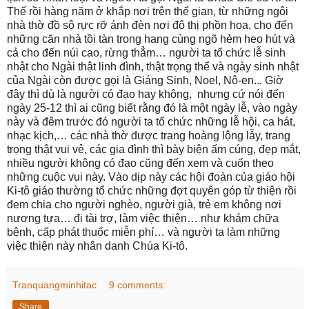
Thế rồi hàng năm ở khắp nơi trên thế gian, từ những ngôi
nhà thờ đồ sộ rực rỡ ánh đèn nơi đô thị phồn hoa, cho đến
những căn nhà tồi tàn trong hang cùng ngõ hẻm heo hút và
cả cho đến núi cao, rừng thẳm…
người ta tổ chức lễ sinh
nhật cho Ngài thật linh đình, thật trọng thể và ngày sinh nhật
của Ngài còn được gọi là Giáng Sinh, Noel, Nô-en... Giờ
đây thì dù là người có đạo hay không, nhưng cứ nói đến
ngày 25-12 thì ai cũng biết rằng đó là một ngày lễ, vào ngày
này và đêm trước đó người ta tổ chức những lễ hội, ca hát,
nhạc kịch,… các nhà thờ được trang hoàng lộng lẫy, trang
trọng thật vui vẻ, các gia đình thì bày biện ấm cúng, đẹp mắt,
nhiều người không có đạo cũng đến xem và cuốn theo
những cuộc vui này. Vào dịp này các hội đoàn của giáo hội
Ki-tô giáo thường tổ chức những đợt quyên góp từ thiện rồi
đem chia cho người nghèo, người già, trẻ em không nơi
nương tựa… đi tài trợ, làm việc thiện… như khám chữa
bệnh, cấp phát thuốc miễn phí… và người ta làm những
việc thiện này nhân danh Chúa Ki-tô.
Tranquangminhitac
9 comments:
Share