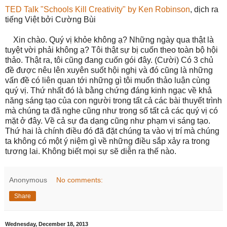
TED Talk "Schools Kill Creativity" by Ken Robinson
, dịch ra
tiếng Việt bởi Cường Bùi
Xin chào. Quý vị khỏe không ạ? Những ngày qua thật là
tuyệt vời phải không ạ? Tôi thật sự bị cuốn theo toàn bộ hội
thảo. Thật ra, tôi cũng đang cuốn gói đây. (Cười) Có 3 chủ
đề được nêu lên xuyên suốt hội nghị và đó cũng là những
vấn đề có liên quan tới những gì tôi muốn thảo luận cùng
quý vị. Thứ nhất đó là bằng chứng đáng kinh ngạc về khả
năng sáng tạo của con người trong tất cả các bài thuyết trình
mà chúng ta đã nghe cũng như trong số tất cả các quý vị có
mặt ở đây. Về cả sự đa dạng cũng như phạm vi sáng tạo.
Thứ hai là chính điều đó đã đặt chúng ta vào vị trí mà chúng
ta không có một ý niệm gì về những điều sắp xảy ra trong
tương lai. Không biết mọi sự sẽ diễn ra thế nào.
Anonymous
No comments:
Share
Wednesday, December 18, 2013