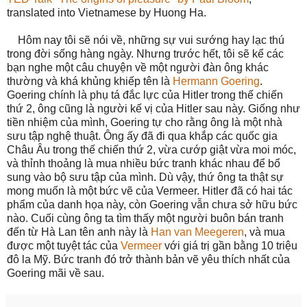
translated into Vietnamese by Huong Ha.
Hôm nay tôi sẽ nói về, những sự vui sướng hay lạc thú
trong đời sống hàng ngày. Nhưng trước hết, tôi sẽ kể các
bạn nghe một câu chuyện về một người đàn ông khác
thường và khá khủng khiếp tên là
Hermann Goering
.
Goering chính là phụ tá đắc lực của Hitler trong thế chiến
thứ 2, ông cũng là người kế vị của Hitler sau này. Giống như
tiền nhiệm của mình, Goering tự cho rằng ông là một nhà
sưu tập nghệ thuật. Ông ấy đã đi qua khắp các quốc gia
Châu Âu trong thế chiến thứ 2, vừa cướp giật vừa moi móc,
và thỉnh thoảng là mua nhiều bức tranh khác nhau để bổ
sung vào bộ sưu tập của mình. Dù vậy, thứ ông ta thật sự
mong muốn là một bức vẽ của Vermeer. Hitler đã có hai tác
phẩm của danh họa này, còn Goering vẫn chưa sở hữu bức
nào. Cuối cùng ông ta tìm thấy một người buôn bán tranh
đến từ Hà Lan tên anh này là
Han van Meegeren
, và mua
được một tuyệt tác của
Vermeer
với giá trị gần bằng 10 triệu
đô la Mỹ. Bức tranh đó trở thành bản vẽ yêu thích nhất của
Goering mãi về sau.