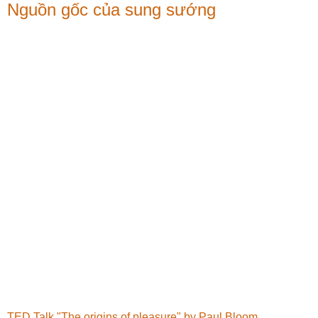
Nguồn gốc của sung sướng
TED Talk "The origins of pleasure" by Paul Bloom
,