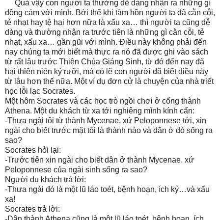
Quả vậy con người ta thường dễ dàng nhận ra những gì
đồng cảm với mình. Bởi thế khi tâm hồn người ta đã cằn cỗi,
tẻ nhạt hay tệ hại hơn nữa là xấu xa… thì người ta cũng dễ
dàng và thường nhận ra trước tiên là những gì cằn cỗi, tẻ
nhạt, xấu xa… gần gũi với mình. Điều này không phải đến
nay chúng ta mới biết mà thực ra nó đã được ghi vào sách
từ rất lâu trước Thiên Chúa Giáng Sinh, từ đó đến nay đã
hai thiên niên kỷ rưỡi, mà có lẽ con người đã biết điều này
từ lâu hơn thế nữa. Một ví dụ đơn cử là chuyện của nhà triết
học lỗi lạc Socrates.
Một hôm Socrates và các học trò ngồi chơi ở cổng thành
Athena. Một du khách từ xa tới nghiêng mình kính cẩn:
-Thưa ngài tôi từ thành Mycenae, xứ Peloponnese tới, xin
ngài cho biết trước mặt tôi là thành nào và dân ở đó sống ra
sao?
Socrates hỏi lại:
-Trước tiên xin ngài cho biết dân ở thành Mycenae. xứ
Peloponnese của ngài sinh sống ra sao?
Người du khách trả lời:
-Thưa ngài đó là một lũ láo toét, bệnh hoạn, ích kỷ…và xấu
xa!
Socrates trả lời:
-Dân thành Athena cũng là một lũ láo toét, bệnh hoạn, ích