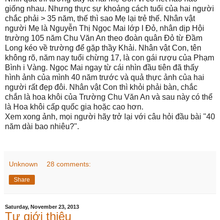
giống nhau. Nhưng thực sự khoảng cách tuổi của hai người
chắc phải > 35 năm, thế thì sao Mẹ lại trẻ thế. Nhân vật
người Mẹ là Nguyễn Thị Ngọc Mai lớp I Đỏ, nhân dịp Hội
trường 105 năm Chu Văn An theo đoàn quân Đỏ từ Đầm
Long kéo về trường để gặp thầy Khải. Nhân vật Con, tên
không rõ, năm nay tuổi chừng 17, là con gái rượu của Phạm
Bình i Vàng. Ngọc Mai ngay từ cái nhìn đầu tiên đã thấy
hình ảnh của mình 40 năm trước và quả thực ảnh của hai
người rất đẹp đôi. Nhân vật Con thì khỏi phải bàn, chắc
chắn là hoa khôi của Trường Chu Văn An và sau này có thể
là Hoa khôi cấp quốc gia hoặc cao hơn.
Xem xong ảnh, mọi người hãy trở lại với câu hỏi đầu bài "40
năm dài bao nhiêu?".
Unknown
28 comments:
Share
Saturday, November 23, 2013
Tự giới thiệu