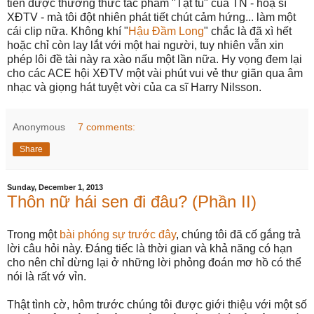
tiên được thưởng thức tác phẩm "Tạt tu" của TN - hoạ sĩ
XĐTV - mà tôi đột nhiên phát tiết chút cảm hứng... làm một
cái clip nữa. Không khí "
Hậu Đầm Long
" chắc là đã xì hết
hoặc chỉ còn lay lắt với một hai người, tuy nhiên vẫn xin
phép lôi đề tài này ra xào nấu một lần nữa. Hy vọng đem lại
cho các ACE hội XĐTV một vài phút vui vẻ thư giãn qua âm
nhạc và giọng hát tuyệt vời của ca sĩ Harry Nilsson.
Anonymous
7 comments:
Share
Sunday, December 1, 2013
Thôn nữ hái sen đi đâu? (Phần II)
Trong một
bài phóng sự trước đây
, chúng tôi đã cố gắng trả
lời câu hỏi này. Đáng tiếc là thời gian và khả năng có hạn
cho nên chỉ dừng lại ở những lời phỏng đoán mơ hồ có thể
nói là rất vớ vỉn.
Thật tình cờ, hôm trước chúng tôi được giới thiệu với một số