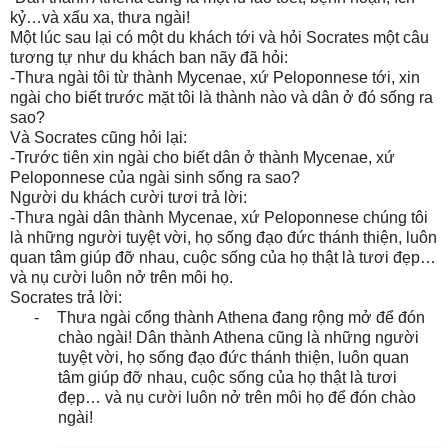
kỷ…và xấu xa, thưa ngài!
Một lúc sau lại có một du khách tới và hỏi Socrates một câu
tương tự như du khách ban nãy đã hỏi:
-Thưa ngài tôi từ thành Mycenae, xứ Peloponnese tới, xin
ngài cho biết trước mặt tôi là thành nào và dân ở đó sống ra
sao?
Và Socrates cũng hỏi lại:
-Trước tiên xin ngài cho biết dân ở thành Mycenae, xứ
Peloponnese của ngài sinh sống ra sao?
Người du khách cười tươi trả lời:
-Thưa ngài dân thành Mycenae, xứ Peloponnese chúng tôi
là những người tuyệt vời, họ sống đạo đức thánh thiện, luôn
quan tâm giúp đỡ nhau, cuộc sống của họ thật là tươi đẹp…
và nụ cười luôn nở trên môi họ.
Socrates trả lời:
-
Thưa ngài cổng thành Athena đang rộng mở để đón
chào ngài! Dân thành Athena cũng là những người
tuyệt vời, họ sống đạo đức thánh thiện, luôn quan
tâm giúp đỡ nhau, cuộc sống của họ thật là tươi
đẹp… và nụ cười luôn nở trên môi họ để đón chào
ngài!