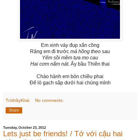
Em xinh váy đụp xắn cồng
Răng em đi trước
má hồng theo sau
Yếm sồi mềm tựa mo cau
Hai cơm nắm nát.
Ấy bầu Thiên thai
Cháo hành em bón chiều phai
Để lò gạch sập dưới hai chúng mình
TròthầyKhải
No comments:
Share
Tuesday, October 23, 2012
Lets just be friends! / Tớ với cậu hai