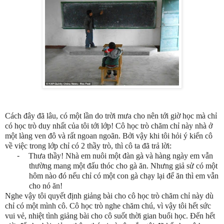
Cách đây đã lâu, có một lần do trời mưa cho nên tới giờ học mà chỉ
có học trò duy nhất của tôi tới lớp! Cô học trò chăm chỉ này nhà ở
một làng ven đô và rất ngoan ngoãn. Bởi vậy khi tôi hỏi ý kiến cô
về việc trong lớp chỉ có 2 thầy trò, thì cô ta đã trả lời:
-
Thưa thầy! Nhà em nuôi một đàn gà và hàng ngày em vẫn
thường mang một đấu thóc cho gà ăn. Nhưng giả sử có một
hôm nào đó nếu chỉ có một con gà chạy lại để ăn thì em vẫn
cho nó ăn!
Nghe vậy tôi quyết định giảng bài cho cô học trò chăm chỉ này dù
chỉ có một mình cô. Cô học trò nghe chăm chú, vì vậy tôi hết sức
vui vẻ, nhiệt tình giảng bài cho cô suốt thời gian buổi học. Đến hết