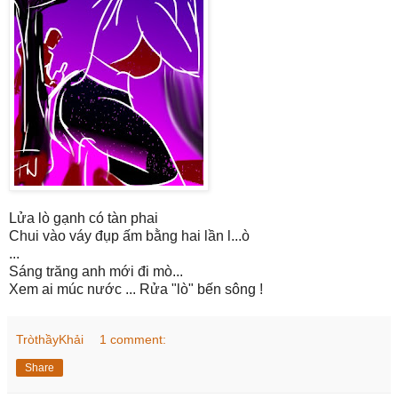
Lửa lò gạnh có tàn phai
Chui vào váy đụp ấm bằng hai lần l...ò
...
Sáng trăng anh mới đi mò...
Xem ai múc nước ... Rửa "lò" bến sông !
TròthầyKhải
1 comment:
Share