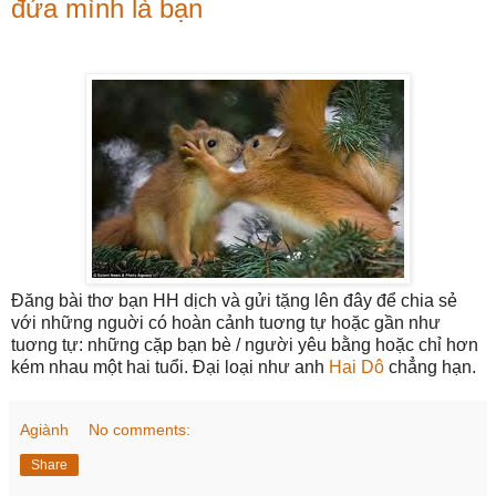
đứa mình là bạn
Đăng bài thơ bạn HH dịch và gửi tặng lên đây để chia sẻ
với những nguời có hoàn cảnh tuơng tự hoặc gần như
tuơng tự: những cặp bạn bè / người yêu bằng hoặc chỉ hơn
kém nhau một hai tuổi. Đại loại như anh
Hai Dô
chẳng hạn.
Agiành
No comments:
Share