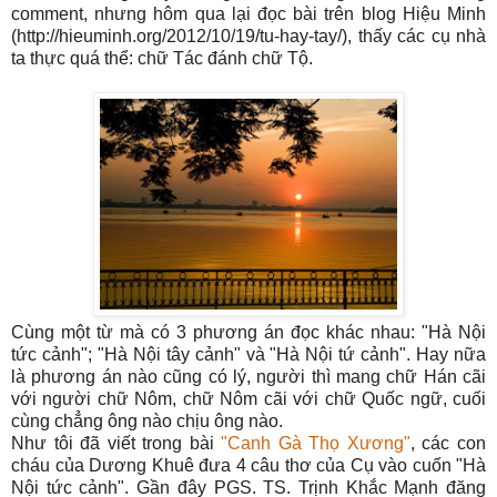
comment, nhưng hôm qua lại đọc bài trên blog Hiệu Minh
(http://hieuminh.org/2012/10/19/tu-hay-tay/), thấy các cụ nhà
ta thực quá thể: chữ Tác đánh chữ Tộ.
Cùng một từ mà có 3 phương án đọc khác nhau: "Hà Nội
tức cảnh"; "Hà Nội tây cảnh" và "Hà Nội tứ cảnh". Hay nữa
là phương án nào cũng có lý, người thì mang chữ Hán cãi
với người chữ Nôm, chữ Nôm cãi với chữ Quốc ngữ, cuối
cùng chẳng ông nào chịu ông nào.
Như tôi đã viết trong bài
"Canh Gà Thọ Xương"
, các con
cháu của Dương Khuê đưa 4 câu thơ của Cụ vào cuốn "Hà
Nội tức cảnh". Gần đây PGS. TS. Trịnh Khắc Mạnh đăng