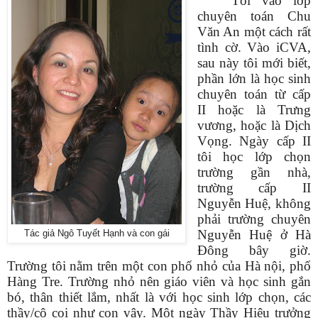
Tôi vào lớp
chuyên toán Chu
Văn An một cách rất
tình cờ. Vào iCVA,
sau này tôi mới biết,
phần lớn là học sinh
chuyên toán từ cấp
II hoặc là Trưng
vương, hoặc là Dịch
Vọng. Ngày cấp II
tôi học lớp chọn
trường gần nhà,
trường cấp II
Nguyễn Huệ, không
phải trường chuyên
Nguyễn Huệ ở Hà
Tác giả Ngô Tuyết Hạnh và con gái
Đông bây giờ.
Trường tôi nằm trên một con phố nhỏ của Hà nội, phố
Hàng Tre. Trường nhỏ nên giáo viên và học sinh gắn
bó, thân thiết lắm, nhất là với học sinh lớp chọn, các
thầy/cô coi như con vậy. Một ngày Thầy Hiệu trưởng