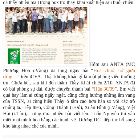
đã thấy nhiều mail trong box tro-thay-khai xuất hiện sau buổi chiều.
Hôm sau ANTA (MC
Phương Hoa i-Vàng) đã tung ngay bài “
Hoa chuối nở giữa
rừng…
” trên iCVA. Thật không khác gì là một phóng viên thường
trú. Chưa hết, sau khi đến thăm Thầy Khải chiều 2/10, ANTA đã
có bài phóng sự dài, được chuyển thành bài “
Hậu 30/09
”. Em viết
quá hay làm ai cũng ngây ngất, cũng cộng hưởng những âm vang
của TSSN, ai cũng hiểu Thầy ở tầm cao hơn hẳn so với các trò
chúng ta. Tiếp theo, Công Thành (i-Đỏ), Xuân Bình (i-Vàng), Việt
Hải (i-Tím),.. cũng đưa nhiều bài viết lên. Tuấn Nguyễn thì vẫn
miệt mài minh họa bằng các tranh vẽ. Dương DC tiếp tục bổ sung
kho tàng nhạc chế của mình.