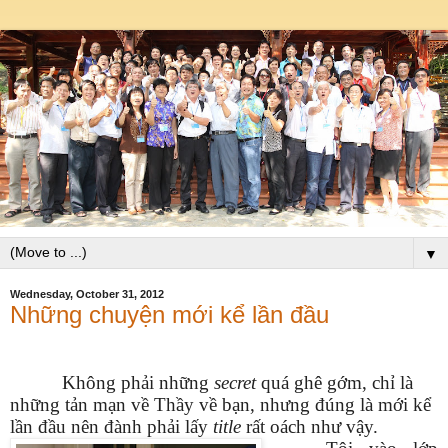
▼
Wednesday, October 31, 2012
Những chuyện mới kể lần đầu
Không phải những
secret
quá ghê gớm, chỉ là
những tản mạn về Thầy về bạn, nhưng đúng là mới kể
lần đầu nên đành phải lấy
title
rất oách như vậy.