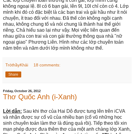
Các lớp chuyên toán thường ít con gái, lớp mình cũng
không ngoại lệ. 8I có 6 bạn gái, lên 9I, 10I chỉ còn có 4. Lớp
mình khi đó có đặc biệt là các bạn trai và gái hầu như ít nói
chuyện, ít trao đổi với nhau. Đã thế còn không ngồi cạnh
nhau, không chung tổ và nói chung là thành hai thế giới
riêng. Chả hiểu sao lại như vậy. Mọi việc liên quan đến
nhau giữa con trai và con gái thường thông qua nhà "nữ
ngoại giao" Phương Liên. Hình như các lớp chuyên toán
năm trên và năm dưới lớp mình không như thế.
TròthầyKhải
18 comments:
Share
Friday, October 26, 2012
Thơ Quốc Anh (i-Xanh)
Lời dẫn:
Sau khi thơ của Hai Dô được tung lên trên iCVA
và nhận được sự cổ vũ của nhiều bạn (cổ vũ những học
sinh chuyên toán làm thơ là đúng quá rồi). Tiếp theo tôi xin
mạn phép được đưa thêm thơ của một anh chàng lớp Xanh,