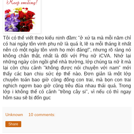
Tôi có thể viết theo kiểu nịnh đầm: "ở xứ ta mà mỗi năm chỉ
có hai ngày tôn vinh phụ nữ là quá ít, lẽ ra mỗi tháng ít nhất
nên có một ngày tôn vinh họ mới đáng!", nhưng rõ ràng nó
không chân thật, nhất là đối với Phụ nữ iCVA. Nhớ lại
những ngày còn ngồi ghế nhà trường, lớp chúng ta nữ ít mà
lại còn chịu cảnh "không được nói chuyện với nam" mới
thấy các bạn chịu sức ép thế nào. Đơn giản là một lớp
chuyên toán bao giờ cũng đông con trai, mà bọn con trai
nghịch ngợm bao giờ cũng trêu đùa nhau thái quá. Trong
lớp i không thể có cảnh "trồng cây si", vì nếu có thì ngay
hôm sau sẽ bị đốn gục
Unknown
10 comments:
Share