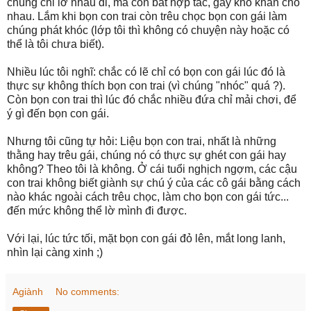
chúng chỉ lờ nhau đi, mà còn bất hợp tác, gây khó khăn cho
nhau. Lắm khi bọn con trai còn trêu chọc bọn con gái làm
chúng phát khóc (lớp tôi thì không có chuyện này hoặc có
thể là tôi chưa biết).
Nhiều lúc tôi nghĩ: chắc có lẽ chỉ có bọn con gái lúc đó là
thực sự không thích bọn con trai (vì chúng "nhóc" quá ?).
Còn bọn con trai thì lúc đó chắc nhiều đứa chỉ mải chơi, để
ý gì đến bọn con gái.
Nhưng tôi cũng tự hỏi: Liệu bọn con trai, nhất là những
thằng hay trêu gái, chúng nó có thực sự ghét con gái hay
không? Theo tôi là không. Ở cái tuổi nghịch ngợm, các cậu
con trai không biết giành sự chú ý của các cô gái bằng cách
nào khác ngoài cách trêu chọc, làm cho bọn con gái tức...
đến mức không thể lờ mình đi được.
Với lại, lúc tức tối, mặt bọn con gái đỏ lên, mắt long lanh,
nhìn lại càng xinh ;)
Agiành
No comments: