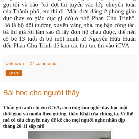
gọi tôi và bảo “có đợt thi tuyển vào lớp chuyên toán
của Thành phố, em thi đi. Mẫu đơn đăng ở phòng giáo
dục (hay sở giáo dục gì đó) ở phố Phan Chu Trinh”.
Bố là bộ đội thường xuyên vắng nhà, mẹ bận công tác,
bà thì già rồi làm sao đi lấy đơn hộ cháu được, thế nên
cô bé 13 tuổi đi bộ một mình từ Nguyễn Hữu Huân
đến Phan Chu Trinh để làm các thủ tục thi vào iCVA.
Unknown
27 comments:
Share
Bài học cho người thầy
Thân gửi anh chị em iCVA, em cũng làm nghề dạy học một
thời gian và muốn theo gương
thầy Khải của chúng ta. Vì thế
mà có câu chuyện này để kể cho mọi người nghe nhân dịp
tháng 20-11 sắp tới!