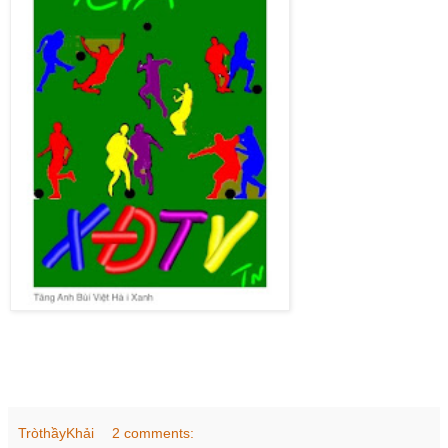
TròthầyKhải
2 comments: