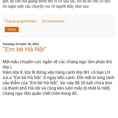
giờ, để cho bài giảng thêm thú vị và sâu sắc, tôi đã kể cho cô học
trò nghe một câu chuyện vui về người thầy như sau:
Tranquangminhitac
23 comments:
Share
Tuesday, October 30, 2012
"Em bé Hà Nội"
Một mẩu chuyện cực ngắn về các chàng ngự lâm pháo thủ
lớp I.
Năm lớp 9, lớp 9I đứng xếp hàng cạnh lớp 9H, có bạn LH
a.k.a "Em bé Hà Nội" ở ngay bên cạnh. Đôi mắt to long lanh
sâu thẳm của "Em bé Hà Nội", lúc này đã 16 tuổi chứa trọn
cả thành phố Hà nội và cũng kéo luôn mấy (ít nhất là một)
chàng ngự lâm quân chết chìm trong đó.