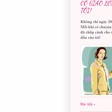
CÔ GIÁO LỚ
TÔI!
Không chỉ ngày 20
Mỗi khi có chuyện 
đã chắp cánh cho m
dấu của tôi
!
Đọc tiếp »