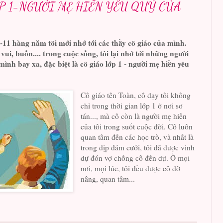
P 1-NGƯỜI MẸ HIỀN YÊU QUÝ CỦA
-11 hàng năm tôi mới nhớ tới các
t
hầy
c
ô giáo của mình.
vui, buồn.... trong cuộc sống, tôi lại nhớ tới những người
ình bay xa, đặc biệt là cô giáo lớp 1 - người mẹ hiền yêu
Cô giáo tên Toàn, cô dạy tôi không
chỉ trong thời gian lớp 1 ở nơi sơ
tán..., mà cô còn là người mẹ hiền
của tôi trong suốt cuộc đời. Cô luôn
quan tâm đến các học trò, và nhất là
trong dịp đám cưới, tôi đã được vinh
dự đón vợ chồng cô đến dự. Ở mọi
nơi, mọi lúc, tôi đều được cô đỡ
nâng, quan tâm...