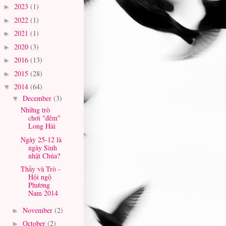
2023
(1)
►
2022
(1)
►
2021
(1)
►
2020
(3)
►
2016
(13)
►
2015
(28)
►
2014
(64)
▼
December
(3)
▼
Những trò
chơi "đêm"
Long Hải
Ngày 25-12 là
ngày Sinh
nhật Chúa?
Thầy và Trò -
Hội ngộ
Phương
Nam 2014
November
(2)
►
October
(2)
►