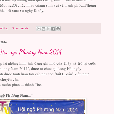
 Mọi người chúc nhau Giáng sinh vui vẻ, hạnh phúc...Nhưng
hiểu rõ xuất xứ ngày lễ này.
nhitac
9 comments:
 2014
- Hội ngộ Phương Nam 2014
ợp lại những hình ảnh đáng ghi nhớ của Thầy và Trò tại cuộc
hương Nam 2014", được tổ chức tại Long Hải ngày
h được bình luận bởi các nhà thơ "bút t...oán" kiểu như:
chuyên cần,
n muôn phần ... thành Thơ.
ngộ Phương Nam..."