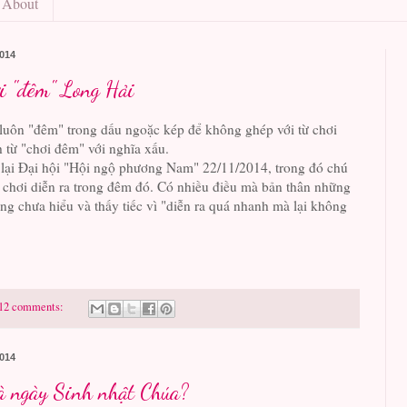
About
014
i "đêm" Long Hải
h luôn "đêm" trong dấu ngoặc kép để không ghép với từ chơi
h từ "chơi đêm" với nghĩa xấu.
t lại Đại hội "Hội ngộ phương Nam" 22/11/2014, trong đó chú
 chơi diễn ra trong đêm đó. Có nhiều điều mà bản thân những
ng chưa hiểu và thấy tiếc vì "diễn ra quá nhanh mà lại không
12 comments:
014
à ngày Sinh nhật Chúa?