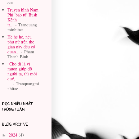
ous
Truyền hình Nam
Phi 'báo tử' Bush
Kênh
tr...
- Tranquang
minhitac
Hề hề hề, nếu
phụ nữ trên thế
gian này đều có
quan...
- Phạm
Thanh Binh
“Cho đi là vì
muốn giúp đỡ
người ta, thì mới
quý,
...
- Tranquangmi
nhitac
ĐỌC NHIỀU NHẤT
TRONG TUẦN
BLOG ARCHIVE
2024
(4)
►