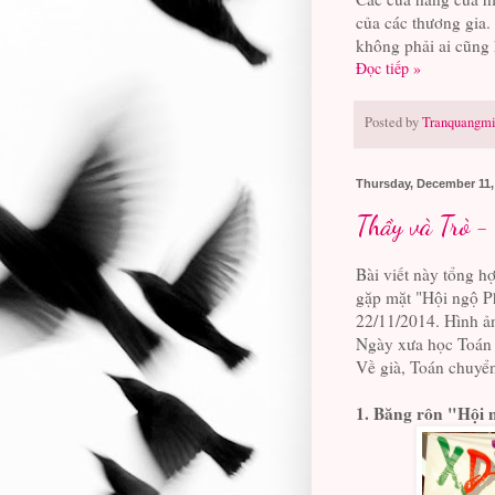
của các thương gia.
không phải ai cũng 
Đọc tiếp »
Posted by
Tranquangmi
Thursday, December 11,
Thầy và Trò 
Bài viết này tổng h
gặp mặt "Hội ngộ P
22/11/2014. Hình ản
Ngày xưa học Toán 
Về già, Toán chuyể
1. Băng rôn "Hội 