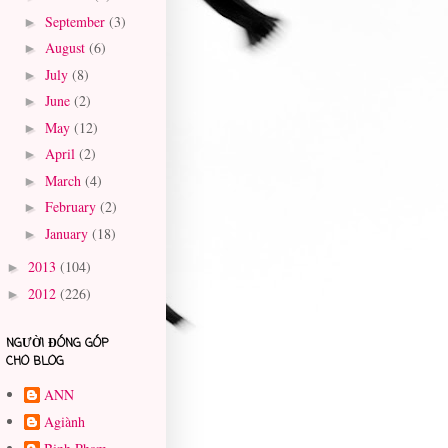
September
(3)
►
August
(6)
►
July
(8)
►
June
(2)
►
May
(12)
►
April
(2)
►
March
(4)
►
February
(2)
►
January
(18)
►
2013
(104)
►
2012
(226)
►
NGƯỜI ĐÓNG GÓP
CHO BLOG
ANN
Agiành