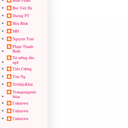
Binh Pham
Bui Viet Ha
Duong PT
Hòa Bình
MH
Nguyen Tran
Phạm Thanh
Binh
Tự sướng đào
ngũ
Tiến Cường
Tim Ng
TròthầyKhải
Tranquangmin
hitac
Unknown
Unknown
Unknown