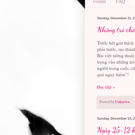
Forum
FAQ
Sunday, December 21, 2
Những trò chơ
Trước hết giải thíc
phía trước, tạo thàn
Bài viết tường thuậ
trọng vào những trò
người trong cuộc cũ
quá nguy hiểm"!
Đọc tiếp »
Posted by
Unknown
Sunday, December 14, 2
Ngày 25-12 l