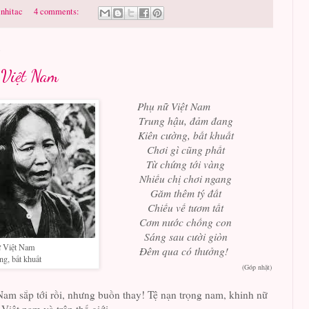
nhitac
4 comments:
 Việt Nam
Phụ nữ Việt Nam
Trung hậu, đảm đang
Kiên cường, bất khuất
Chơi gì cũng phất
Từ chứng tới vàng
Nhiều chị chơi ngang
Găm thêm tý đất
Chiều về tươm tất
Cơm nước chồng con
Sáng sau cười giòn
ữ Việt Nam
Đêm qua có thưởng!
ng, bất khuất
(Góp nhặt)
am sắp tới rồi, nhưng buồn thay! Tệ nạn trọng nam, khinh nữ
Việt nam và trên thế giới.