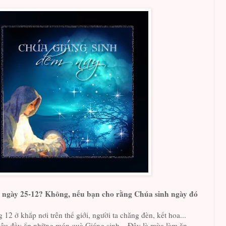
 ngày 25-12? Không, nếu bạn cho rằng Chúa sinh ngày đó
12 ở khắp nơi trên thế giới, người ta chăng đèn, kết hoa...
iệu đầy ắp những món quà Giáng sinh... Đây là mùa làm ăn