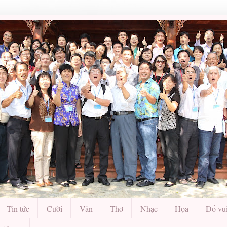
Tin tức
Cười
Văn
Thơ
Nhạc
Họa
Đố vu