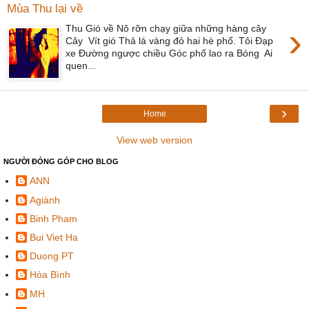
Mùa Thu lại về
›
Thu Gió về Nô rỡn chạy giữa những hàng cây
Cây Vít gió Thả lá vàng đỏ hai hè phố. Tôi Đạp
xe Đường ngược chiều Góc phố lao ra Bóng Ai
quen...
›
Home
View web version
NGƯỜI ĐÓNG GÓP CHO BLOG
ANN
Agiành
Binh Pham
Bui Viet Ha
Duong PT
Hòa Bình
MH