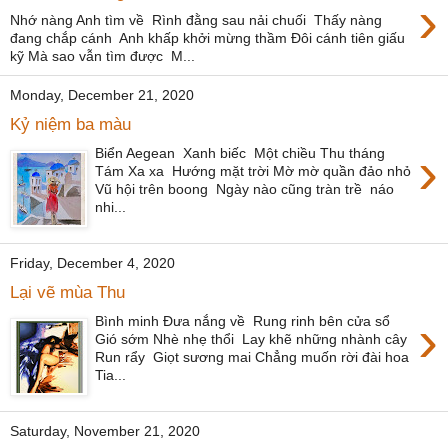
›
Nhớ nàng Anh tìm về Rình đằng sau nải chuối Thấy nàng
đang chắp cánh Anh khấp khởi mừng thầm Đôi cánh tiên giấu
kỹ Mà sao vẫn tìm được M...
Monday, December 21, 2020
Kỷ niệm ba màu
›
Biển Aegean Xanh biếc Một chiều Thu tháng
Tám Xa xa Hướng mặt trời Mờ mờ quần đảo nhỏ
Vũ hội trên boong Ngày nào cũng tràn trề náo
nhi...
Friday, December 4, 2020
Lại vẽ mùa Thu
›
Bình minh Đưa nắng về Rung rinh bên cửa sổ
Gió sớm Nhè nhẹ thổi Lay khẽ những nhành cây
Run rẩy Giọt sương mai Chẳng muốn rời đài hoa
Tia...
Saturday, November 21, 2020