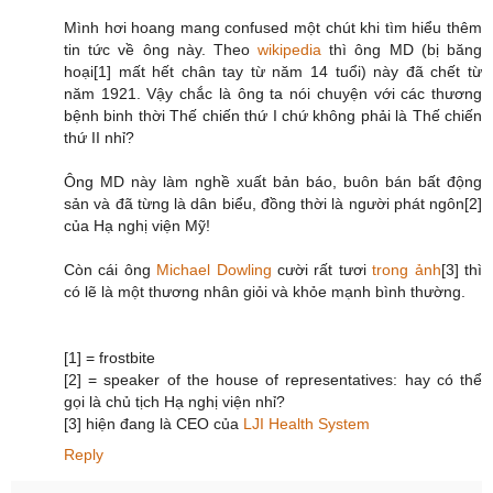
Mình hơi hoang mang confused một chút khi tìm hiểu thêm
tin tức về ông này. Theo
wikipedia
thì ông MD (bị băng
hoại[1] mất hết chân tay từ năm 14 tuổi) này đã chết từ
năm 1921. Vậy chắc là ông ta nói chuyện với các thương
bệnh binh thời Thế chiến thứ I chứ không phải là Thế chiến
thứ II nhỉ?
Ông MD này làm nghề xuất bản báo, buôn bán bất động
sản và đã từng là dân biểu, đồng thời là người phát ngôn[2]
của Hạ nghị viện Mỹ!
Còn cái ông
Michael Dowling
cười rất tươi
trong ảnh
[3] thì
có lẽ là một thương nhân giỏi và khỏe mạnh bình thường.
[1] = frostbite
[2] = speaker of the house of representatives: hay có thể
gọi là chủ tịch Hạ nghị viện nhỉ?
[3] hiện đang là CEO của
LJI Health System
Reply