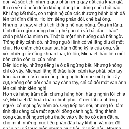
gọn và súc tích, nhưng qua phản ứng gay gắt của khán giả
thì có vẻ nó hoàn toàn không đúng lúc, đúng chỗ chút nào.
Khi ông kết thúc, cơn thịnh nộ của các thương bệnh binh đã
lên tới đỉnh điểm. Họ lớn tiếng phản đối, chê bai ông.
Nhưng lạ thay, vị chủ tịch không hề nao núng. Ông im lặng,
bình thản ngồi xuống chiếc ghế gần đó và bắt đầu "tháo"
chân phải của mình ra. Thật là một tình huống quá bất ngờ.
Trông thấy cảnh đó, những người lính có vẻ lắng dịu đi một
chút. Họ chăm chú quan sát hành động kỳ lạ của ông, vẫn
với những cử động khoan thai, từ tốn, Michael tháo tiếp một
bên chân còn lại của mình.
Đến lúc này, những tiếng la ó đã ngừng bặt. Nhưng không
chỉ có vậy, Michael lặng lẽ tháo luôn cánh tay phải, bàn tay
trái của mình. Và cuối cùng, ông ngồi đó như một gốc cây
cụt, không còn đôi chân hay cánh tay, chỉ có đôi mắt vẫn ánh
lên cái nhìn kiên nghị.
Hơn cả hàng trăm dẫn chứng hùng hồn, hàng nghìn lời chia
sẻ, Michael đã hoàn toàn chinh phục được tất cả những
người có mặt ngày hôm đó. Ông tiếp tục nói, những lời tâm
tình dịu dàng của một người đồng cảnh ngộ, rằng thành
công của mỗi người phụ thuộc vào việc họ có dám đặt ra
cho mình những mục tiêu phấn đấu hay không và mức độ
nhẫn nại để thực hiện những mục tiêu ấy đến đâu. Những