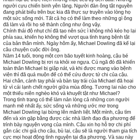
người cựu chiến binh yên lặng. Người đàn ông tật nguyền
đang phát biểu trên bục kia đã thực sự truyền vào lòng họ
một sức sống mới. Tất cả họ có thể làm theo những gì ông
đã làm và rồi họ sẽ thành công như ông vậy.
Chính thái độ nhụt chí đã tạo nên sức ì không nhỏ kéo họ lại
phía sau, khiến họ không thể vượt qua tình trạng bệnh tật
của bản thân mình. Ngày hôm ấy, Michael Dowling đã kể lại
câu chuyện cuộc đời ông.
Năm 14 tuổi, trong một cơn bão tuyết kinh hoàng, cậu bé
Michael Dowling bị rơi ra khỏi xe ngựa. Cú ngã đó đã khiến
toàn thân Michael bị giập nát, và khi được mang vào bệnh
viện thì đã quá muộn để có thể cứu được tứ chi của cậu.
Hai chân, cánh tay phải và bàn tay trái của Michael đã hoại
tử vì cái lạnh chết người giữa mùa đông. Tương lai nào cho
một thiếu niên nghèo khó và khuyết tật như Michael?
Trong tình trạng có thể làm nản lòng cả những con người
mạnh mẽ nhất ấy, sức sống và những ước mơ trong
Michael Dowling lại bừng lên mãnh liệt. Một mình, cậu tìm
đến và xin gặp bằng được các nhà lãnh đạo địa phương để
trình bày nguyện vọng của mình. Cậu xin họ hỗ trợ chi phí
gắn các chi giả cho cậu, bù lại, cậu sẽ là người tham gia tích
cực mọi hoạt động tình nguyện tại địa phương. Và sau này