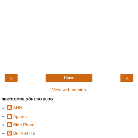
‹
›
Home
View web version
NGƯỜI ĐÓNG GÓP CHO BLOG
ANN
Agiành
Binh Pham
Bui Viet Ha