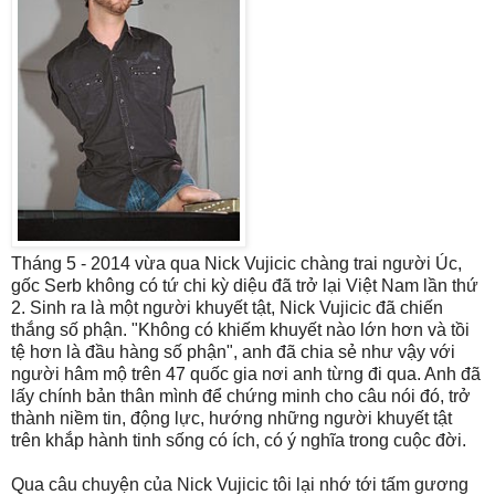
Tháng 5 - 2014 vừa qua Nick Vujicic chàng trai người Úc,
gốc Serb không có tứ chi kỳ diệu đã trở lại Việt Nam lần thứ
2. Sinh ra là một người khuyết tật, Nick Vujicic đã chiến
thắng số phận. "Không có khiếm khuyết nào lớn hơn và tồi
tệ hơn là đầu hàng số phận", anh đã chia sẻ như vậy với
người hâm mộ trên 47 quốc gia nơi anh từng đi qua. Anh đã
lấy chính bản thân mình để chứng minh cho câu nói đó, trở
thành niềm tin, động lực, hướng những người khuyết tật
trên khắp hành tinh sống có ích, có ý nghĩa trong cuộc đời.
Qua câu chuyện của Nick Vujicic tôi lại nhớ tới tấm gương