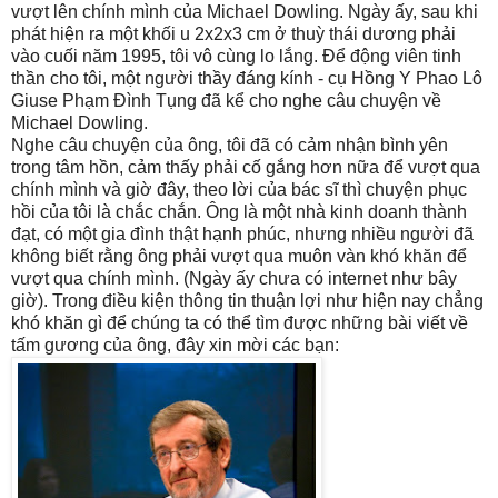
vượt lên chính mình của Michael Dowling. Ngày ấy, sau khi
phát hiện ra một khối u 2x2x3 cm ở thuỳ thái dương phải
vào cuối năm 1995, tôi vô cùng lo lắng. Để động viên tinh
thần cho tôi, một người thầy đáng kính - cụ Hồng Y Phao Lô
Giuse Phạm Đình Tụng đã kể cho nghe câu chuyện về
Michael Dowling.
Nghe câu chuyện của ông, tôi đã có cảm nhận bình yên
trong tâm hồn, cảm thấy phải cố gắng hơn nữa để vượt qua
chính mình và giờ đây, theo lời của bác sĩ thì chuyện phục
hồi của tôi là chắc chắn. Ông là một nhà kinh doanh thành
đạt, có một gia đình thật hạnh phúc, nhưng nhiều người đã
không biết rằng ông phải vượt qua muôn vàn khó khăn để
vượt qua chính mình. (Ngày ấy chưa có internet như bây
giờ). Trong điều kiện thông tin thuận lợi như hiện nay chẳng
khó khăn gì để chúng ta có thể tìm được những bài viết về
tấm gương của ông, đây xin mời các bạn: