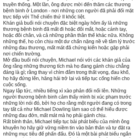
truyền thống. Một lần, ông được mời đến thăm các thương
bệnh binh ở London - nơi những con người đã phải đối mặt
trực tiếp với Thế chiến thứ II khốc liệt.
Khán giả buổi nói chuyện đặc biệt ngày hôm ấy là những
thương bệnh binh đã mất đi hoặc đôi mắt, hoặc cánh tay,
hoặc đôi chân, và cả những phần thân thể khác nữa. Không
những thế, họ còn chịu một dư chấn nặng nề về tâm lý trước
những đau thương, mất mát đã chứng kiến hoặc gặp phải
nơi chiến trường.
Mở đầu buổi nói chuyện, Michael nói với các khán giả của
ông rằng những thương tích mà họ đang gánh chịu chẳng
đáng là gì; rằng thay vì chìm đắm trong thất vọng, đau khổ,
họ hãy đứng lên, hăng hái trở lại và tiếp tục cống hiến cho
cuộc sống.
Ngay lập tức, nhiều tiếng xì xào phản đối nổi lên. Những
người thương bệnh binh cảm thấy mình bị xúc phạm trước
những lời nói đó, bởi họ cho rằng một người đang có trong
tay tất cả như Michael Dowling làm sao có thể hiểu được
những đau đớn, mất mát mà họ phải gánh chịu.
Rất bình thản, Michael tiếp tục bài phát biểu của mình ông
khuyên họ hãy giữ vững niềm tin vào bản thân và tự đặt ra
những mục tiêu để phấn đấu. Đó là một bài phát biểu ngắn