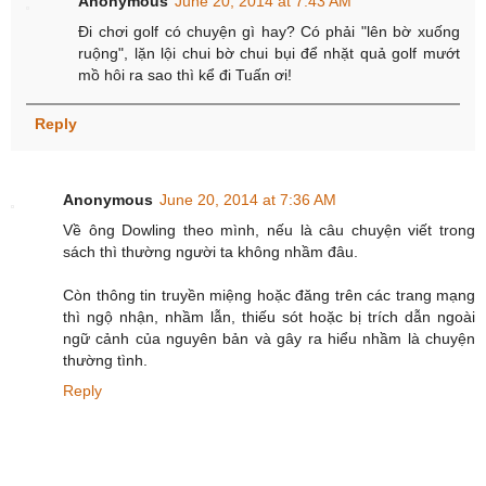
Anonymous
June 20, 2014 at 7:43 AM
Đi chơi golf có chuyện gì hay? Có phải "lên bờ xuống
ruộng", lặn lội chui bờ chui bụi để nhặt quả golf mướt
mồ hôi ra sao thì kể đi Tuấn ơi!
Reply
Anonymous
June 20, 2014 at 7:36 AM
Về ông Dowling theo mình, nếu là câu chuyện viết trong
sách thì thường người ta không nhầm đâu.
Còn thông tin truyền miệng hoặc đăng trên các trang mạng
thì ngộ nhận, nhầm lẫn, thiếu sót hoặc bị trích dẫn ngoài
ngữ cảnh của nguyên bản và gây ra hiểu nhầm là chuyện
thường tình.
Reply