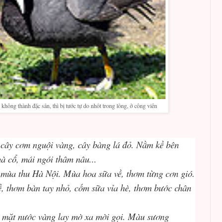
ông thành đặc sản, thì bị tước tự do nhốt trong lồng, ở công viên
cây cơm nguội vàng, cây bàng lá đỏ. Nằm kề bên
à cổ, mái ngói thâm nâu...
mùa thu Hà Nội. Mùa hoa sữa về, thơm từng cơn gió.
, thơm bàn tay nhỏ, cốm sữa vỉa hè, thơm bước chân
, mặt nước vàng lay mờ xa mời gọi. Màu sương