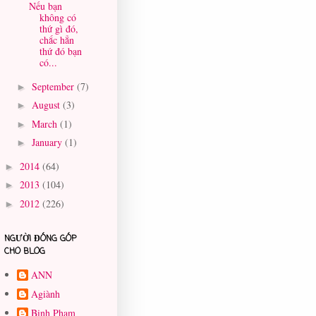
Nếu bạn
không có
thứ gì đó,
chắc hẳn
thứ đó bạn
có...
September
(7)
►
August
(3)
►
March
(1)
►
January
(1)
►
2014
(64)
►
2013
(104)
►
2012
(226)
►
NGƯỜI ĐÓNG GÓP
CHO BLOG
ANN
Agiành
Binh Pham