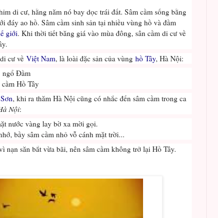
him di cư, hằng năm nó bay dọc trái đất. Sâm cầm sống bằng
ưới đáy ao hồ. Sâm cầm sinh sản tại nhiều vùng hồ và đầm
ế giới
. Khi thời tiết băng giá vào mùa đông, sân cầm di cư về
ây.
 di cư về
Việt Nam
, là loài đặc sản của vùng
hồ Tây
, Hà Nội:
, ngổ Đầm
m cầm Hồ Tây
 Sơn
, khi ra thăm Hà Nội cũng có nhắc đến sâm cầm trong ca
Hà Nội
:
ặt nước vàng lay bờ xa mời gọi.
hớ, bầy sâm cầm nhỏ vỗ cánh mặt trời...
vì nạn săn bắt vừa bãi, nên sâm cầm không trở lại Hồ Tây.