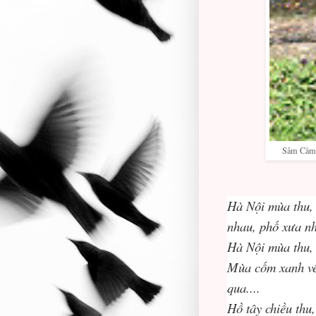
Sâm Cầm kh
Hà Nội mùa thu, 
nhau, phố xưa nh
Hà Nội mùa thu, 
Mùa cốm xanh về
qua....
Hồ tây chiều thu