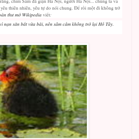
 rằng, chim Sâm đã giận Hà Nội, người Hà Nội... chúng ta và
êu thiên nhiên, yêu tự do nói chung. Để rồi một đi không trở
oàn thư mở Wikipedia
viết
:
vì nạn săn bắt vừa bãi, nên sâm cầm không trở lại Hồ Tây.