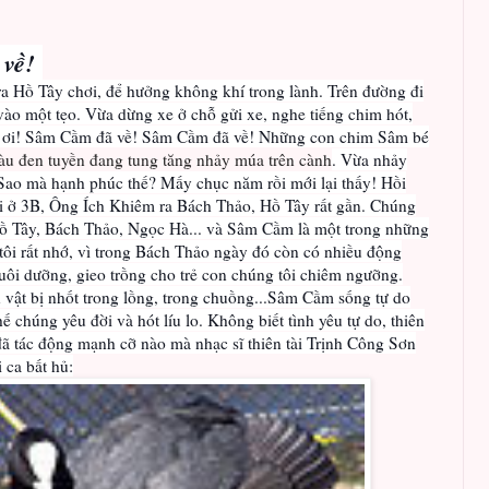
về!
a Hồ Tây chơi, để hưởng không khí trong lành. Trên đường đi
vào một tẹo. Vừa dừng xe ở chỗ gửi xe, nghe tiếng chim hót,
a ơi! Sâm Cầm đã về! Sâm Cầm đã về! Những con chim Sâm bé
u đen tuyền đang tung tăng nhảy múa trên cành
. Vừa nhảy
 Sao mà hạnh phúc thế? Mấy chục năm rồi mới lại thấy! Hồi
tôi ở 3B, Ông Ích Khiêm ra Bách Thảo, Hồ Tây rất gần. Chúng
Hồ Tây, Bách Thảo, Ngọc Hà... và Sâm Cầm là một trong những
tôi rất nhớ, vì trong Bách Thảo ngày đó còn có nhiều động
c nuôi dưỡng, gieo trồng cho trẻ con chúng tôi chiêm ngưỡng.
 vật bị nhốt trong lồng, trong chuồng...Sâm Cầm sống tự do
hế chúng yêu đời và hót líu lo. Không biết tình yêu tự do, thiên
ã tác động mạnh cỡ nào mà nhạc sĩ thiên tài Trịnh Công Sơn
i ca bất hủ: