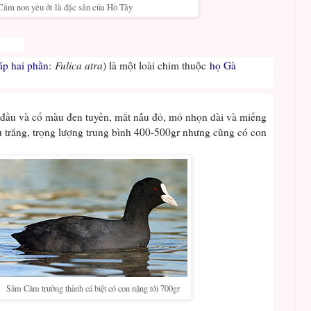
̀m non yếu ớt là đặc sản của Hồ Tây
ến!
áp hai phần
:
Fulica atra
) là một loài chim thuộc
họ Gà
 đầu và cổ màu đen tuyền, mắt nâu đỏ, mỏ nhọn dài và miếng
 trắng, trọng lượng trung bình 400-500gr nhưng cũng có con
Sâm Cầm trưởng thành cá biệt có con nặng tới 700gr