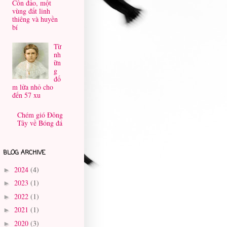
Côn đảo, một
vùng đất linh
thiêng và huyền
bí
Từ
nh
ữn
g
đố
m lửa nhỏ cho
đến 57 xu
Chém gió Đông
Tây về Bóng đá
BLOG ARCHIVE
2024
(4)
►
2023
(1)
►
2022
(1)
►
2021
(1)
►
2020
(3)
►