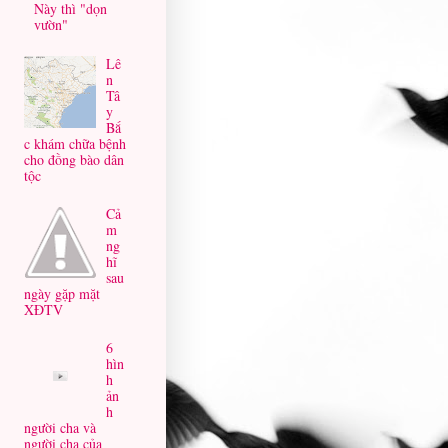
Này thì "dọn
vườn"
Lê
n
Tâ
y
Bắ
c khám chữa bệnh
cho đồng bào dân
tộc
Cả
m
ng
hĩ
sau
ngày gặp mặt
XĐTV
6
hìn
h
ản
h
người cha và
người cha của