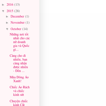
2016
(13)
►
2015
(28)
▼
December
(1)
►
November
(1)
►
October
(14)
▼
Những nơi tốt
nhất cho các
nữ doanh
gia và Quốc
gi...
Càng cho đi
nhiều, bạn
càng nhận
được nhiều
- Đền ...
Mùa Đông Áo
Xanh!
Chiếc Áo Rách
và chiếc
kính sứt
Chuyện chiếc
kính Cắt