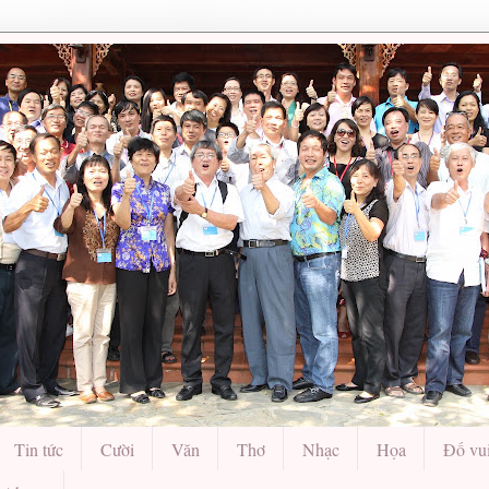
Tin tức
Cười
Văn
Thơ
Nhạc
Họa
Đố vu