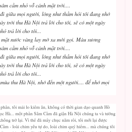
sâm cầm nhỏ vỗ cánh mặt trời....
đi giữa mọi người, lòng như thầm hỏi tôi đang nhớ
gày trời thu Hà Nội trả lời cho tôi, sẽ có một ngày
ỏ trả lời cho tôi...
, mặt nước vàng lay mờ xa mời gọi. Màu sương
sâm cầm nhỏ vỗ cánh mặt trời....
đi giữa mọi người, lòng như thầm hỏi tôi đang nhớ
gày trời thu Hà Nội trả lời cho tôi, sẽ có một ngày
ỏ trả lời cho tôi...
mùa thu Hà Nội, nhớ đến một người.... để nhớ mọi
t phần, tôi mải lo kiếm ăn, không có thời gian dạo quanh Hồ
̣c Hà... một phần Sâm Cầm đã giận Hà Nội chúng ta và tưởng
ông trở lại. Vì thế đã mấy chục năm rồi, tôi mới lại được
m - loài chim yêu tự do, loài chim quý hiếm... mà chúng tôi