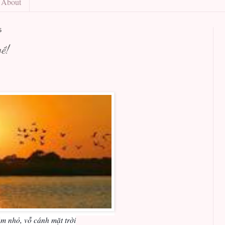
About
5
ề!
, vỗ cánh mặt trời