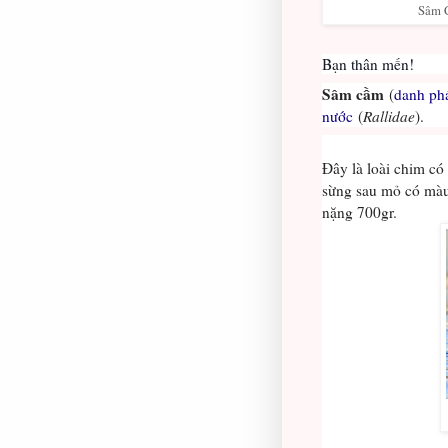
Sâm Câ
Bạn thân m
Sâm cầm
(
danh ph
nước
(
Rallidae
).
Đây là loài chim có
sừng sau mỏ có màu
nặng 700gr.