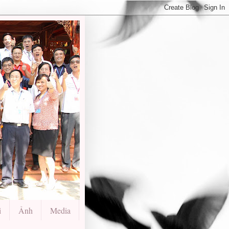
i
Ảnh
Media