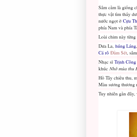
Sâm cầm là giống c
thực vật tìm thấy d
nước ngọt ở
Cựu Th
phía Nam và phía T
Loài chim này từng
Dưa La,
húng Láng
Cá rô
Đầm Sét
, sâ
Nhạc sĩ
Trịnh Công
khúc
Nhớ mùa thu 
Hồ Tây chiều thu, m
Màu sương thương n
Tuy nhiên gần đây, 