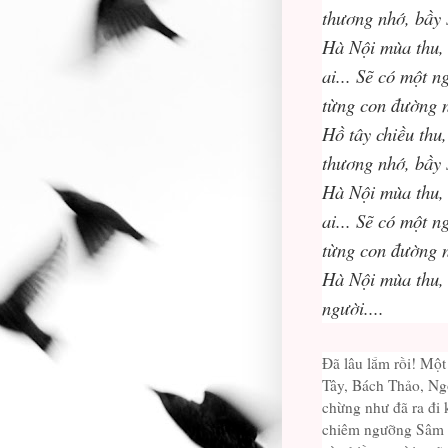
thương nhớ, bầy 
Hà Nội mùa thu, 
ai... Sẽ có một n
từng con đường nh
Hồ tây chiều thu
thương nhớ, bầy 
Hà Nội mùa thu, 
ai... Sẽ có một n
từng con đường nh
Hà Nội mùa thu, 
người....
Đã lâu lắm rồi! Mộ
Tây, Bách Thảo, Ngo
chừng như đã ra đi kh
chiêm ngưỡng Sâm Cầ