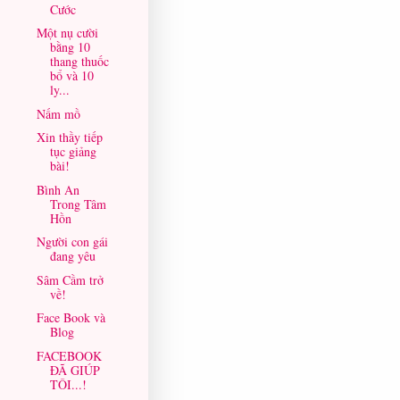
Cước
Một nụ cười
bằng 10
thang thuốc
bổ và 10
ly...
Nấm mồ
Xin thầy tiếp
tục giảng
bài!
Bình An
Trong Tâm
Hồn
Người con gái
đang yêu
Sâm Cầm trở
về!
Face Book và
Blog
FACEBOOK
ĐÃ GIÚP
TÔI...!