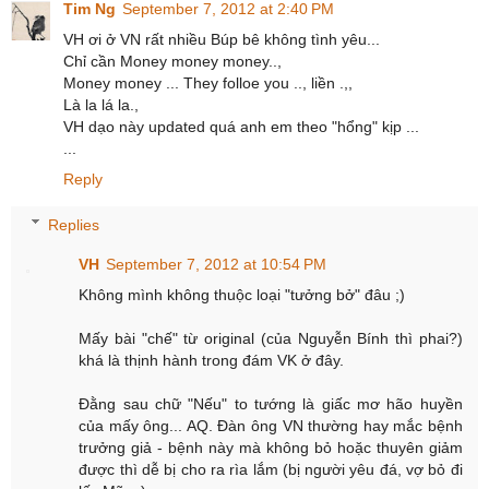
Tim Ng
September 7, 2012 at 2:40 PM
VH ơi ở VN rất nhiều Búp bê không tình yêu...
Chỉ cần Money money money..,
Money money ... They folloe you .., liền .,,
Là la lá la.,
VH dạo này updated quá anh em theo "hổng" kịp ...
...
Reply
Replies
VH
September 7, 2012 at 10:54 PM
Không mình không thuộc loại "tưởng bở" đâu ;)
Mấy bài "chế" từ original (của Nguyễn Bính thì phai?)
khá là thịnh hành trong đám VK ở đây.
Đằng sau chữ "Nếu" to tướng là giấc mơ hão huyền
của mấy ông... AQ. Đàn ông VN thường hay mắc bệnh
trưởng giả - bệnh này mà không bỏ hoặc thuyên giảm
được thì dễ bị cho ra rìa lắm (bị người yêu đá, vợ bỏ đi