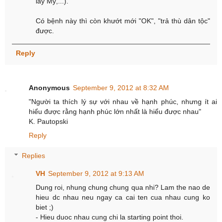
lấy Mỹ,...).
Có bệnh này thì còn khướt mới "OK", "trả thù dân tộc"
được.
Reply
Anonymous
September 9, 2012 at 8:32 AM
"Người ta thích lý sự với nhau về hạnh phúc, nhưng ít ai
hiểu được rằng hạnh phúc lớn nhất là hiểu được nhau"
K. Pautopski
Reply
Replies
VH
September 9, 2012 at 9:13 AM
Dung roi, nhung chung chung qua nhi? Lam the nao de
hieu dc nhau neu ngay ca cai ten cua nhau cung ko
biet ;)
- Hieu duoc nhau cung chi la starting point thoi.