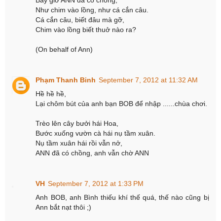
Bây giờ ANN đã có chồng,
Như chim vào lồng, như cá cắn câu.
Cá cắn câu, biết đâu mà gỡ,
Chim vào lồng biết thuở nào ra?
(On behalf of Ann)
Phạm Thanh Binh
September 7, 2012 at 11:32 AM
Hề hề hề,
Lại chôm bút của anh bạn BOB để nhập ......chùa chơi.
Trèo lên cây bưởi hái Hoa,
Bước xuống vườn cà hái nụ tầm xuân.
Nụ tầm xuân hái rồi vẫn nở,
ANN đã có chồng, anh vẫn chờ ANN
VH
September 7, 2012 at 1:33 PM
Anh BOB, anh Bình thiếu khí thế quá, thế nào cũng bị
Ann bắt nạt thôi ;)