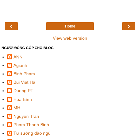
‹
›
Home
View web version
NGƯỜI ĐÓNG GÓP CHO BLOG
ANN
Agiành
Binh Pham
Bui Viet Ha
Duong PT
Hòa Bình
MH
Nguyen Tran
Phạm Thanh Binh
Tự sướng đào ngũ