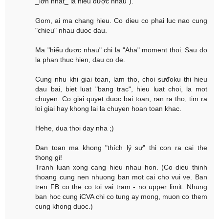
_lớn nhất_ là hiểu được nhau").
Gom, ai ma chang hieu. Co dieu co phai luc nao cung
"chieu" nhau duoc dau.
Ma "hiểu được nhau" chi la "Aha" moment thoi. Sau do
la phan thuc hien, dau co de.
Cung nhu khi giai toan, lam tho, choi sưđoku thi hieu
dau bai, biet luat "bang trac", hieu luat choi, la mot
chuyen. Co giai quyet duoc bai toan, ran ra tho, tim ra
loi giai hay khong lai la chuyen hoan toan khac.
Hehe, dua thoi day nha ;)
Dan toan ma khong "thích lý sự" thi con ra cai the
thong gi!
Tranh luan xong cang hieu nhau hon. (Co dieu thinh
thoang cung nen nhuong ban mot cai cho vui ve. Ban
tren FB co the co toi vai tram - no upper limit. Nhung
ban hoc cung iCVA chi co tung ay mong, muon co them
cung khong duoc.)