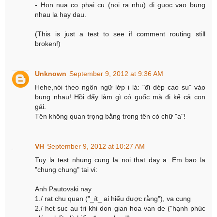
- Hon nua co phai cu (noi ra nhu) di guoc vao bung
nhau la hay dau.
(This is just a test to see if comment routing still
broken!)
Unknown
September 9, 2012 at 9:36 AM
Hehe,nói theo ngôn ngữ lớp i là: "đi dép cao su" vào
bụng nhau! Hồi đấy làm gì có guốc mà đi kể cả con
gái.
Tên không quan trọng bằng trong tên có chữ "a"!
VH
September 9, 2012 at 10:27 AM
Tuy la test nhung cung la noi that day a. Em bao la
"chung chung" tai vi:
Anh Pautovski nay
1./ rat chu quan ("_ít_ ai hiểu được rằng"), va cung
2./ het suc au tri khi don gian hoa van de ("hạnh phúc