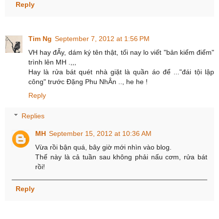
Reply
Tim Ng
September 7, 2012 at 1:56 PM
VH hay đẤy, dám ký tên thật, tối nay lo viết "bản kiểm điểm"
trình lên MH .,,,
Hay là rửa bát quét nhà giặt là quần áo để ..."đái tội lập
công" trước Đặng Phu NhÂn .., he he !
Reply
Replies
MH
September 15, 2012 at 10:36 AM
Vừa rồi bận quá, bây giờ mới nhìn vào blog.
Thế này là cả tuần sau không phải nấu cơm, rửa bát
rồi!
Reply