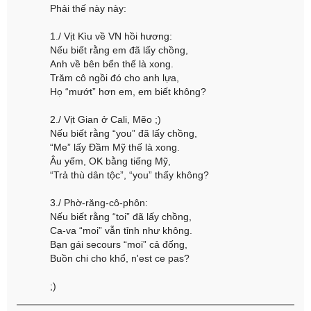
Phải thế này này:
1./ Vịt Kìu về VN hồi hương:
Nếu biết rằng em đã lấy chồng,
Anh về bên bển thế là xong.
Trăm cô ngồi đó cho anh lựa,
Họ “mướt” hơn em, em biết không?
2./ Vịt Gian ở Cali, Mẽo ;)
Nếu biết rằng “you” đã lấy chồng,
“Me” lấy Đầm Mỹ thế là xong.
Âu yếm, OK bằng tiếng Mỹ,
“Trả thù dân tộc”, “you” thấy không?
3./ Phờ-răng-cô-phôn:
Nếu biết rằng “toi” đã lấy chồng,
Ca-va “moi” vẫn tỉnh như không.
Bạn gái secours “moi” cả đống,
Buồn chi cho khổ, n'est ce pas?
;)