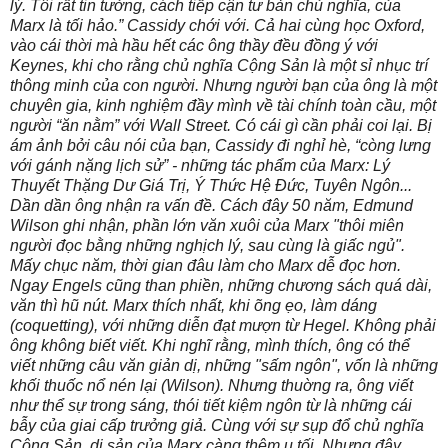
lý. Tôi rất tin tưởng, cách tiếp cận tư bản chủ nghĩa, của
Marx là tối hảo.” Cassidy chới với. Cả hai cùng học Oxford,
vào cái thời mà hầu hết các ông thầy đều đồng ý với
Keynes, khi cho rằng chủ nghĩa Cộng Sản là một sỉ nhục trí
thông minh của con người. Nhưng người bạn của ông là một
chuyên gia, kinh nghiệm đầy mình về tài chính toàn cầu, một
người “ăn nằm” với Wall Street. Có cái gì cần phải coi lại. Bị
ám ảnh bởi câu nói của bạn, Cassidy đi nghỉ hè, “còng lưng
với gánh nặng lịch sử” - những tác phẩm của Marx: Lý
Thuyết Thặng Dư Giá Trị, Ý Thức Hệ Đức, Tuyên Ngôn...
Dần dần ông nhận ra vấn đề. Cách đây 50 năm, Edmund
Wilson ghi nhận, phần lớn văn xuôi của Marx "thôi miên
người đọc bằng những nghịch lý, sau cùng là giấc ngủ".
Mấy chục năm, thời gian đâu làm cho Marx dễ đọc hơn.
Ngay Engels cũng than phiền, những chương sách quá dài,
văn thì hũ nút. Marx thích nhất, khi õng ẹo, làm dáng
(coquetting), với những diễn đạt mượn từ Hegel. Không phải
ông không biết viết. Khi nghĩ rằng, mình thích, ông có thể
viết những câu văn giản dị, những "sấm ngôn", vốn là những
khối thuốc nổ nén lại (Wilson). Nhưng thuờng ra, ông viết
như thể sự trong sáng, thói tiết kiệm ngôn từ là những cái
bẫy của giai cấp trưởng giả. Cùng với sự sụp đổ chủ nghĩa
Cộng Sản, di sản của Marx càng thêm u tối. Nhưng đây