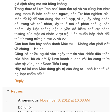
giả định rằng ma sát bằng không.
Trong thực tế Lực "ma sát" luôn tồn tại và vô cùng lớn như
lòng tham là bản chất con người, nên Tư bản nghiên cứu
Mác rất kỹ để vận dụng cho phù hợp, ví dụ lấy công đoàn
đối trọng với chủ nhân, lấy thuế má để phân phối lại sản
phẩm, lấy luật chống độc quyền để kiềm chế sự bành
trướng của một cá nhân vượt trội luôn muốn bóp chết đối
thủ từ trong trứng nước vv và vv...
Còn bọn làm bậy nhân danh Mác thì ... Không cần phải viết
về chúng ... He he !
Cũng có nhiều người vẫn ngây thơ tin vào chiếc đũa thần
của Mác, bỏ cả đời lý luẬn loanh quanh vài ba công thức
xám xịt ví dụ như Đoàn Tiểu Long...
Hãy trả lại cho Mác đúng giá trị của ông ta : nhà kinh tế xã
họi học chấm hết !
Reply
Replies
Anonymous
November 8, 2012 at 10:08 AM
Đúng rồi.