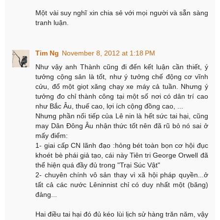
Một vài suy nghĩ xin chia sẻ với mọi người và sẵn sàng
tranh luận.
Tim Ng
November 8, 2012 at 1:18 PM
Như vậy anh Thành cũng đi đến kết luận cần thiết, ý
tưởng cộng sản là tốt, như ý tưởng chế động cơ vĩnh
cửu, đổ một giọt xăng chạy xe máy cả tuần. Nhưng ý
tưởng đo chỉ thành công tại một số nơi có dân trí cao
như Bắc Âu, thuế cao, lợi ích cộng đồng cao, ...
Nhưng phần nối tiếp của Lê nin là hết sức tai hại, cũng
may Dân Đông Âu nhận thức tốt nên đã rũ bỏ nó sai ở
mấy điểm:
1- giai cấp CN lãnh đạo :hỏng bét toàn bọn cơ hội đục
khoét bè phái giả tạo, cái này Tiên tri George Orwell đã
thể hiện quá đầy đủ trong "Trại Súc Vật"
2- chuyên chính vô sản thay vì xã hội pháp quyền...ở
tất cả các nước Lêninnist chỉ có duy nhất một (băng)
đảng...
Hai điều tai hại đó đủ kéo lùi lịch sử hàng trăn năm, vậy