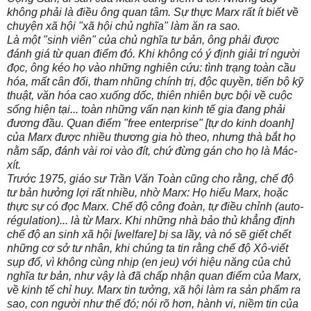
không phải là điều ông quan tâm. Sự thực Marx rất ít biết về
chuyện xã hội "xã hội chủ nghĩa" làm ăn ra sao.
Là một "sinh viên" của chủ nghĩa tư bản, ông phải được
đánh giá từ quan điểm đó. Khi không có ý định giải trí người
đọc, ông kéo họ vào những nghiên cứu: tình trạng toàn cầu
hóa, mất cân đối, tham nhũng chính trị, độc quyền, tiến bộ kỹ
thuật, văn hóa cao xuống dốc, thiên nhiên bực bội về cuộc
sống hiện tại... toàn những vấn nạn kinh tế gia đang phải
đương đầu. Quan điểm "free enterprise" [tự do kinh doanh]
của Marx được nhiều thương gia hò theo, nhưng thà bắt họ
nằm sấp, đánh vài roi vào đít, chứ đừng gán cho họ là Mác-
xít.
Trước 1975, giáo sư Trần Văn Toàn cũng cho rằng, chế độ
tư bản hưởng lợi rất nhiều, nhờ Marx: Họ hiểu Marx, hoặc
thực sự có đọc Marx. Chế độ công đoàn, tự điều chỉnh (auto-
régulation)... là từ Marx. Khi những nhà bảo thủ khẳng định
chế độ an sinh xã hội [welfare] bị sa lầy, và nó sẽ giết chết
những cơ sở tư nhân, khi chúng ta tin rằng chế độ Xô-viết
sụp đổ, vì không cùng nhịp (en jeu) với hiệu năng của chủ
nghĩa tư bản, như vậy là đã chấp nhận quan điểm của Marx,
về kinh tế chỉ huy. Marx tin tưởng, xã hội làm ra sản phẩm ra
sao, con người như thế đó; nói rõ hơn, hành vi, niềm tin của