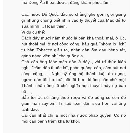
mà Đông Âu thoat được , đáng khâm phục lắm,
Các nước Đế Quốc đầu sỏ chẳng ghê gớm giỏi giang
gì nhưng chúng biết nhìn vào lý thuyết của Mác để tự
sửa mình ... Hoàn thiện.
Ví dụ cụ thể:
Cách đây mười năm thuốc lá bán khá thoải mái, ở Úc,
hút thoải mái ở nơi công cộng, hậu quả "nhóm lợi ích"
tư bản Tobacco giầu to, nhân dân ốm đau bệnh tật,
gánh nặng viện phí cho quốc gia.
Chả cần ông Mác mẽo nào ở đây , vài trí thức kiến
nghị: "cấm dần thuốc lá", phản quảng cáo, cấm hút nơi
công cộng, ... Nghị sỹ ủng hộ thành luật áp dụng,
người dân tốt hơn xã hội tốt hơn, không cần chờ một
Thánh nhân ông tổ chủ nghĩa học thuyêt này nọ ban
bố ...,
Sắp tới Úc sẽ tăng thuế rượu và đo uống có cồn để
giảm nạn say xỉn. Trí tuệ toàn dân siêu hơn vài ông
lãnh đạo.
Cái cần nhất chỉ là một nhà nước pháp quyền. Có nó
mọi căn bệnh trầm kha tự khỏi.