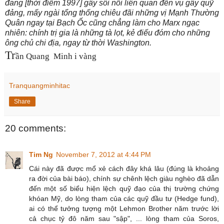
đang [thời điểm 1997] gây sôi nổi liên quan đến vụ gây quỹ
đảng, mấy ngài tổng thống chiêu đãi những vị Mạnh Thường
Quân ngay tại Bạch Ốc cũng chẳng làm cho Marx ngạc
nhiên: chính trị gia là những tà lọt, kẻ điếu đóm cho những
ông chủ chi địa, ngay từ thời Washington.
Tr
ần Quang
Minh i vàng
Tranquangminhitac
Share
20 comments:
Tim Ng
November 7, 2012 at 4:44 PM
Cái này đã được mổ xẻ cách đây khá lâu (đúng là khoảng
ra đời của bài báo), chính sự chênh lệch giàu nghèo đã dẫn
đến một số biểu hiện lệch quỹ đạo của thị trường chứng
khóan Mỹ, do lòng tham của các quỹ đầu tư (Hedge fund),
ai có thể tưởng tượng một Lehmon Brother năm trước lời
cả chục tỷ đô năm sau "sập", ... lòng tham của Soros,