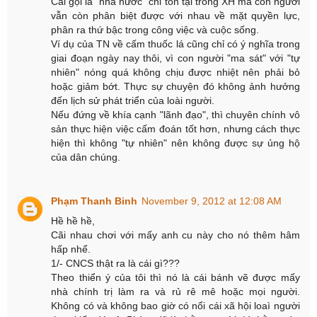
Cái gọi là "nhà nước" chỉ tồn tại trong XH mà con người
vẫn còn phân biệt được với nhau về mặt quyền lực,
phân ra thứ bậc trong công việc và cuộc sống.
Ví dụ của TN về cấm thuốc lá cũng chỉ có ý nghĩa trong
giai đoạn ngày nay thôi, vì con người "ma sát" với "tự
nhiên" nóng quá không chịu được nhiệt nên phải bỏ
hoặc giảm bớt. Thực sự chuyện đó không ảnh hưởng
đến lịch sử phát triển của loài người.
Nếu đứng về khía cạnh "lãnh đạo", thì chuyên chính vô
sản thực hiện việc cấm đoán tốt hơn, nhưng cách thực
hiện thì không "tự nhiên" nên không được sự ủng hộ
của dân chúng.
Phạm Thanh Binh
November 9, 2012 at 12:08 AM
Hề hề hề,
Cãi nhau chơi với mấy anh cu này cho nó thêm hâm
hấp nhể.
1/- CNCS thật ra là cái gì???
Theo thiển ý của tôi thì nó là cái bánh vẽ được mấy
nhà chính trị làm ra và rủ rê mê hoặc mọi người.
Không có và không bao giờ có nổi cái xã hội loaì người