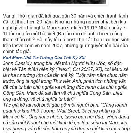
Vâng! Thời gian đã trôi qua gần 30 năm và chiến tranh lạnh
đã kết thúc hơn 20 năm. Nhưng những người phía bên kia
nghĩ gì về chủ nghĩa Marx sau sự kiện 1991? Nhân ngày 7-
11 tôi xin gửi một bài viết (Đã lâu rồi) để anh chị em cùng
tham khảo nhé! Bài này tôi đã post cho các bạn lưu học sinh
trên lhsvn.com.vn năm 2007, nhưng giữ nguyên tên bài của
chính tác giả.
Karl Marx-Nhà Tư Tưởng Của Thế Kỷ XXI
John Cassidy, trong bài viết trên Người Nữu Ước, số đặc
biệt về Tân thiên niên kỷ ("Next", Oct 20/27, 97), coi Marx sẽ
là nhà tư tưởng lớn của tân thế kỷ. "Một trăm năm chục năm
trước, ông ta ngồi trong Thư viện Anh, phân tích những vấn
đề của tư bản chủ nghĩa và những đức hạnh của chủ nghĩa
Cộng Sản. Marx đã sai lầm về chủ nghĩa Cộng Sản. Liệu
ông ta đúng, về chủ nghĩa tư bản?"
Tác giả kể lại một buổi gặp gỡ một người bạn. "Càng loanh
quanh ở khu Phố Tường, Wall Sreet, tôi càng nhận ra là
Marx có lý". Ông ngạc nhiên, tưởng bạn nói đùa. "Hiện đang
có sẵn một Nobel cho một kinh tế gia làm sống lại Marx, kết
hợp những vấn đề của hôm nay và đưa ra một kiểu mẫu hợp