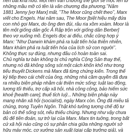
nên bất khả hữu. Một nền văn chương thế giới sẽ mọc lên từ
những mầu mỡ có tên là văn chương địa phương."Năm
1881 Jenny [vợ Marx] mất, "The Moor cũng chết theo", Marx
viết cho Engels. Hai năm sau, The Moor [biệt hiệu mấy đứa
con nhỏ gọi Marx, do ông đen đúi, râu ria xồm xoàm. Moor là
tên một giống dân gốc Ả Rập trộn với giống dân Berber]
theo vợ xuống mồ. Engels đọc ai điếu, chắc cũng hợp ý
Marx: "Như Darwin khám phá ra luật tiến hóa thiên nhiên,
Marx khám phá ra luật tiến hóa của lịch sử con người".
Không thực sự đúng, nhưng đâu có hoàn toàn sai.
Chủ nghĩa tư bản không bị chủ nghĩa Cộng Sản thay thế,
nhưng nó đã không sống sót một cách khốn khổ như trong
tiểu thuyết Dickens mà Marx đã từng chứng kiến. Trong thế
kỷ tiếp theo cái chết của ông, những nhà cầm quyền đã đưa
ra nhiều biện pháp nhằm cải thiện mức sống: luật lao động,
lương tối thiểu, trợ cấp xã hội, nhà công cộng, bảo hiểm sức
khoẻ [health care], thuế tích luỹ... Những biện pháp này
mang nhãn xã hội (socialist), ngày Marx còn. Ông đã miêu tả
chúng, trong Tuyên Ngôn. Thật khó tưởng tượng chế độ tư
bản có thể sống sót, nếu thiếu chúng. Nhưng như vậy chưa
đủ để tiên đoán, sự trở lại của Marx. Marx tin tuởng, trong bất
cứ xã hội nào cũng có sự phân chia giữa những người sở
hữu máy móc, cơ xưởng sản xuất (giai cấp trưởng giả), và