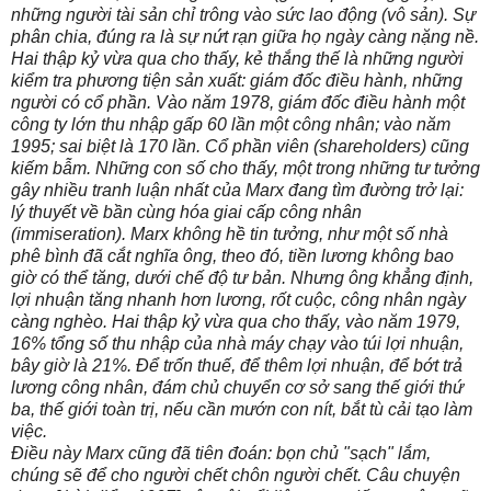
những người tài sản chỉ trông vào sức lao động (vô sản). Sự
phân chia, đúng ra là sự nứt rạn giữa họ ngày càng nặng nề.
Hai thập kỷ vừa qua cho thấy, kẻ thắng thế là những người
kiểm tra phương tiện sản xuất: giám đốc điều hành, những
người có cổ phần. Vào năm 1978, giám đốc điều hành một
công ty lớn thu nhập gấp 60 lần một công nhân; vào năm
1995; sai biệt là 170 lần. Cổ phần viên (shareholders) cũng
kiếm bẫm. Những con số cho thấy, một trong những tư tưởng
gây nhiều tranh luận nhất của Marx đang tìm đường trở lại:
lý thuyết về bần cùng hóa giai cấp công nhân
(immiseration). Marx không hề tin tưởng, như một số nhà
phê bình đã cắt nghĩa ông, theo đó, tiền lương không bao
giờ có thể tăng, dưới chế độ tư bản. Nhưng ông khẳng định,
lợi nhuận tăng nhanh hơn lương, rốt cuộc, công nhân ngày
càng nghèo. Hai thập kỷ vừa qua cho thấy, vào năm 1979,
16% tổng số thu nhập của nhà máy chạy vào túi lợi nhuận,
bây giờ là 21%. Để trốn thuế, để thêm lợi nhuận, để bớt trả
lương công nhân, đám chủ chuyển cơ sở sang thế giới thứ
ba, thế giới toàn trị, nếu cần mướn con nít, bắt tù cải tạo làm
việc.
Điều này Marx cũng đã tiên đoán: bọn chủ "sạch" lắm,
chúng sẽ để cho người chết chôn người chết. Câu chuyện