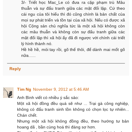
3/- Triết học Mac_Le có đưa ra cặp phạm trù Mâu
thuẫn và sự đấu tranh giữa các mặt đối lập. Cứ theo
cái ngu của tôi hiểu thì đó cũng chính là bản chất của
mọi sự phát triển và tồn tại của xã hội. Nếu có được xã
hội Cộng sản chủ nghĩa tức là một xã hội không còn
các mâu thuẫn và không còn sự đấu tranh giữa các
mặt đối lập thì xã hội ấy đã đi ngược với chính cái triết
lý hình thành nó.
Hề hề hề, mỏi tay rồi, gõ thế thôi, để dành mai mốt gõ
nữa......
Reply
Tim Ng
November 9, 2012 at 5:46 AM
Anh Bình viết có nhiều ý sắc sảo:
Một xã hội đồng đều quá sẽ như ... Trại gà công nghiệp,
không có đấu tranh sinh tồn không có chọn lọc tự nhiên...
Chán chết.
Nhưng một xã hội không đồng đều, theo hướng tư bản
hoang dã , bần cùng hoá thì đáng sợ hơn.