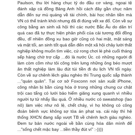
Paulson, thu lời hàng chục tỷ do đầu cơ vàng, ngoại tệ
đánh xập cả đồng Bảng Anh hồi cách đây gần chục năm
dẫn đến sự mù quáng về tài chính, bài học nhãn tiền mà
VN có thể tránh khỏi nhưng đã đi đúng vết xe đổ. Còn về sự
công bằng an sinh xã hội thì các nước Bắc Âu do dân trí
quá cao đã tự thực hiện phân phối của cải tương đối đồng
đều, dĩ nhiên đồng xu bao giờ cũng có hai mặt, mặt sáng
và mặt tối, an sinh tốt quá dẫn đến một xã hội chây lười thất
nghiệp không muốn tìm việc, cứ rong chơi lè phè cuối tháng
sếp hàng chờ trợ cấp ...đó là nước Úc. có những người đi
làm còm cõm như tôi cõng trên lưng những ông béo mượt
ăn thất nghiệp làm lậu đút túi tiền đi du lịch VN tối ngày.
Còn về sự chênh lêch giàu nghèo thì Trung quốc sắp thành
..."quán quân". Tại cơ sở Foxconn nơi sản xuất iPhone,
công nhân bị bần cùng hóa ở trong những chung cư chật
trội cao tẩng có lưới bảo hiểm giăng xung quanh vì nhiều
người tự tử nhẩy lầu quá. Ở nhiều nước có sweatshop (lao
nô) làm việc như nô lệ, chết cháy, vì họ không có công
đoàn bênh vực không sợ tòa án phạt vạ. cái này thì hệ
thống XHCN đang sắp vượt TB về chênh lẹch giàu nghèo.
Đem tư bản nước ngoài về bần cùng hóa dân mình để
..."sống chết mặc bay ...tiền thầy đút ví" :-))))