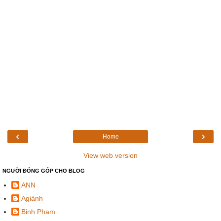
‹
›
Home
View web version
NGƯỜI ĐÓNG GÓP CHO BLOG
ANN
Agiành
Binh Pham