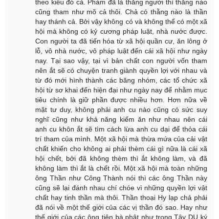
theo kiểu đó cả. Phàm đã là thằng người thì thằng nào
cũng tham như mõ cả thôi. Chả có thằng nào là thần
hay thánh cả. Bởi vậy không có và không thể có một xã
hội mà không có kỷ cương pháp luật, nhà nước được.
Con người ta đã tiến hóa từ xã hội quần cư, ăn lông ở
lỗ, vô nhà nước, vô pháp luật đến cái xã hội như ngày
nay. Tại sao vậy, tại vì bản chất con người vốn tham
nên ắt sẽ có chuyện tranh giành quyền lợi với nhau và
từ đó mới hình thành các băng nhóm, các tổ chức xã
hội từ sơ khai đến hiện đại như ngày nay để nhằm mục
tiêu chính là giữ phần được nhiều hơn. Hơn nữa về
mặt tư duy, không phải anh cu nào cũng có sức suy
nghĩ cũng như khả năng kiếm ăn như nhau nên cái
anh cu khôn ắt sẽ tìm cách lừa anh cu dại để thỏa cái
trí tham của mình. Một xã hội mà thừa mứa của cải vật
chất khiến cho không ai phải thèm cái gì nữa là cái xã
hội chết, bởi đã không thèm thì ắt không làm, và đã
không làm thì ắt là chết rồi. Một xã hội mà toàn những
ông Thần như Công Thành nói thì các ông Thần này
cũng sẽ lại đánh nhau chí chóe vì những quyền lợi vật
chất hay tinh thần mà thôi. Thần thoại Hy lạp chả phải
đã nói về một thế giới của các vị thần đó sao. Hay như
thế giới của các ông tiên bà phật như trong Tây DU ký