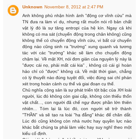
Unknown
November 8, 2012 at 2:47 PM
Anh không phủ nhận hình ảnh "động cơ vĩnh cửu" mà
TN đưa ra làm ví dụ, nhưng rất muốn nói rõ bản chất
vật lý đó là sự tăng entropi của hệ kín. Ngay cả khi
không có ma sát (chuyển động trong chân không) cũng
không thể có chuyển động vĩnh cửu, vì bất cứ chuyển
động nào cũng sinh ra "trường" xung quanh và tương
tác với các "trường" khác sẽ làm cho chuyển động
chậm lại. Về mặt XH, nói đơn giản của nguyên lý này là
"được cái nọ, phải mất cái kia" , không có cái gì hoàn
hảo chỉ có "được" không cả. Về mặt thời gian, chẳng
có lý thuyết nào đúng tuyệt đối, việc đúng sai chỉ phán
xét trong hoàn cảnh cụ thể và giai đoạn cụ thể.
Chủ nghĩa cộng sản là sự phát triển tột bậc của XH loài
người, lúc đó không còn giai cấp, không còn thiếu thốn
vật chất..., con người đã chế ngự được phần lớn thiên
nhiên... Tóm lại là lúc đó, con người sẽ trở thành
"THẦN" và sẽ tạo ra loài "hạ đẳng" khác để chăn dắt.
Lúc đó cũng không còn nhà nước hay quyền lực nào
khác bắt chúng ta phải làm việc hay suy nghĩ theo một
kiểu cố định.