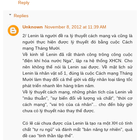
Reply
Replies
Unknown
November 8, 2012 at 11:39 AM
2/ Lenin là người đề ra lý thuyết cách mạng và cũng là
người thực hiện được lý thuyết đó bằng cuộc Cách
mạng Tháng Mười.
Về kinh tế Lenin đã rất thành công trông công cuộc
"điện khí hóa nước Nga", lập ra hệ thống XHCN. Cho
nên không thể nói là Lenin sai được. Về mặt lịch sử
Lenin là nhân vật số 1, đúng là cuộc Cách mạng Tháng
Mười làm thay đổi cả thế giới và đẩy nhân loại tăng tốc
phát triển nhanh lên hàng trăm năm.
Về lý thuyết cách mạng, những phân tích của Lenin về
"mâu thuẫn", "sự biến đổi về lượng và chất", "thời cơ
cách mạng", "vai trò của cá nhân"... cho đến bây giờ
chưa có lý thuyết nào thay thế được.
Có lẽ cái chưa được của Lenin là tạo ra một XH có tính
chất "tự ru ngủ" và đánh mất "bản năng tự nhiên", quá
đề cao "tinh thần tập thể".