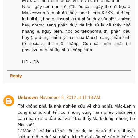
Marx là 1 nhà kinh tế học vĩ đại và chỉ thế mà thôi.
Nhớ ngày còn non trẻ, đầu óc còn ngây thơ, đi học ở
Matxcơva mà mình đã thấy: học Istoria KPSS thì đúng
là bullshit, học philosophia thì phần duy vật biện chứng
hay, nhưng sang phần duy vật lịch sử là đã thấy nhố
nhăng & nguỵ biện, học politekonomia thì phần đầu
hay (áp dụng nhiều lý luận của Marx), sang phần kinh
tế socialist thì nhố nhăng. Còn cái môn phải thi
gosekzamen thì đại nhố nhăng luôn.
HĐ - iĐỏ
Reply
Unknown
November 8, 2012 at 11:18 AM
Tôi không phải là nhà nghiên cứu về chủ nghĩa Mác-Lenin
cũng như là kinh tế học, nhưng cũng mạn phép phản biện
câu nhận xét ở đầu bài viết:“Tao thấy Mark đúng, nhưng Lê
Nin sai!”.
1/ Mác là nhà kinh tế xà hội học đại tài, người đưa ra thuyết
"giá trị thăng dư" và phân tích rõ giai cấp vô sản bị bóc lột