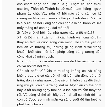
chả chỏm chọe nhau inh ỏi là gì. Thậm chí chả thiếu
các ông Thần bà Thánh lại cứ muốn làm thằng người
phàm ấy chứ. Vậy nên xã hội nào cũng cần có kỷ
cương và Nhà nước mới có thể yên bình được. Và thế
là suy ra: Xã hội Cộng sản chủ nghĩa là cái bánh vẽ lừa
mấy thằng trẻ con ngu dại mà thôi.
2/- Vậy chứ xã hội nào, nhà nước nào là tốt nhất??
Xã hội tốt nhất là xã hội mà các thành viên của nó cảm
thấy an tâm về cuộc sống của mình. Họ có thể yên ổn
làm ăn và hưởng thụ những gì họ kiếm được trong
khuôn khổ của một luật pháp công bằng tương đối,
công khai và minh bạch.
Nhà nước tốt là cái nhà nước mà đủ khả năng bảo vệ
cái xã hội tốt nói trên.
Còn tốt nhất ư?? Xin thưa rằng không có, và cũng
không bao giờ có cả, bởi xã hội luôn vận động và phát
triển, do vậy nhà nước cũng sẽ phải luôn thay đổi thích
ứng với yêu cầu của xã hội đặt ra. Một điều có thể hôm
nay là tốt nhưng ngày mai đã là lạc hậu và cần thay thế
rồi. Và cũng vì thế xin hãy quên đi cái sự nhất để mà
còn có được sự minh mẫn và sáng suốt để tìm hướng
phát triển cho nó.