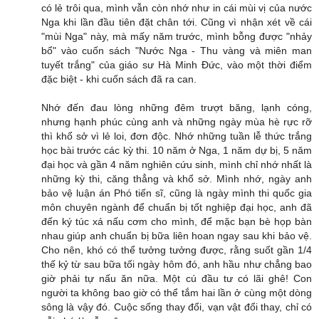
có lẻ trôi qua, mình vẫn còn nhớ như in cái mùi vị của nước
Nga khi lần đầu tiên đặt chân tới. Cũng vì nhận xét về cái
"mùi Nga" này, mà mấy năm trước, mình bỗng được "nhảy
bổ" vào cuốn sách "Nước Nga - Thu vàng và miên man
tuyết trắng" của giáo sư Hà Minh Đức, vào một thời điểm
đặc biệt - khi cuốn sách đã ra can.
Nhớ đến đau lòng những đêm trượt băng, lạnh cóng,
nhưng hạnh phúc cùng anh và những ngày mùa hè rực rỡ
thì khổ sở vì lẻ loi, đơn độc. Nhớ những tuần lễ thức trắng
học bài trước các kỳ thi. 10 năm ở Nga, 1 năm dự bị, 5 năm
đại học và gần 4 năm nghiên cứu sinh, mình chỉ nhớ nhất là
những kỳ thi, căng thẳng và khổ sở. Mình nhớ, ngày anh
bảo vệ luận án Phó tiến sĩ, cũng là ngày mình thi quốc gia
môn chuyên ngành để chuẩn bị tốt nghiệp đại học, anh đã
đến ký túc xá nấu cơm cho mình, để mặc bạn bè họp bàn
nhau giúp anh chuẩn bị bữa liên hoan ngay sau khi bảo vệ.
Cho nên, khó có thể tưởng tưởng được, rằng suốt gần 1/4
thế kỷ từ sau bữa tối ngày hôm đó, anh hầu như chẳng bao
giờ phải tự nấu ăn nữa. Một cú đầu tư có lãi ghê! Con
người ta không bao giờ có thể tắm hai lần ở cùng một dòng
sông là vậy đó. Cuộc sống thay đổi, vạn vật đổi thay, chỉ có