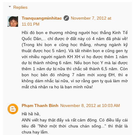
Replies
Tranquangminhitac
November 7, 2012 at
11:01 PM
Hồi đó bọn e thương những người học thẳng Kinh Tế
Quốc Dân,... chỉ được ở đất này có 4 năm đã phải về!
(Trong khi bọn e cũng học thẳng, nhưng ngành kỹ
thuật được học 5 năm). Và tất nhiên bọn e cũng gen tỵ
với nhiều người ngành KH XH vì họ được thêm 1 năm
dự bị thành những 6 năm. Nếu bọn học Y mà lại được
thêm 1 năm dự bị nữa thì chắc sẽ thành 6,5 năm. Còn
bọn học bên đó những 7 năm mới xong ĐH, thì e
không dám nhắc lại nữa, vì sợ rằng gen tỵ quá làm mờ
mắt chả nhận ra họ là bạn mình nữa!
Phạm Thanh Binh
November 8, 2012 at 10:03 AM
Hề hề hề,
ANN viết hay thật đấy và rất cảm động. Có điều lấy cái
tiêu đề "Nhớ một thời chưa chán sống..." thì thật là
chưa hay lắm.