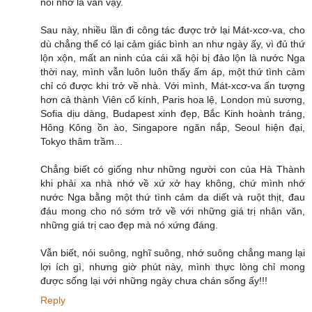
nỗi nhớ là vẫn vậy.
Sau này, nhiều lần đi công tác được trở lại Mát-xcơ-va, cho
dù chẳng thể có lại cảm giác bình an như ngày ấy, vì đủ thứ
lộn xộn, mất an ninh của cái xã hội bị đảo lộn là nước Nga
thời nay, mình vẫn luôn luôn thấy ấm áp, một thứ tình cảm
chỉ có được khi trở về nhà. Với mình, Mát-xcơ-va ấn tượng
hơn cả thành Viên cổ kính, Paris hoa lệ, London mù sương,
Sofia dịu dàng, Budapest xinh đẹp, Bắc Kinh hoành tráng,
Hông Kông ồn ào, Singapore ngăn nắp, Seoul hiện đại,
Tokyo thâm trầm...
Chẳng biết có giống như những người con của Hà Thành
khi phải xa nhà nhớ về xứ xở hay không, chứ mình nhớ
nước Nga bằng một thứ tình cảm da diết và ruột thịt, đau
đáu mong cho nó sớm trở về với những giá trị nhân văn,
những giá trị cao đẹp mà nó xứng đáng.
Vẫn biết, nói suông, nghĩ suông, nhớ suông chẳng mang lại
lợi ích gì, nhưng giờ phút này, mình thực lòng chỉ mong
được sống lại với những ngày chưa chán sống ấy!!!
Reply