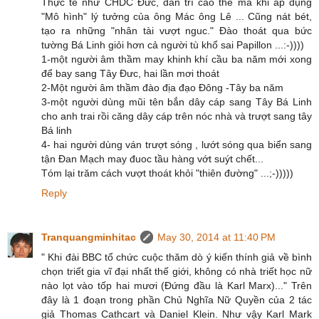
Thực tế như CHDC Đức, dân trí cao thế mà khi áp dụng
"Mô hình" lý tưởng của ông Mác ông Lê ... Cũng nát bét,
tạo ra những "nhân tài vượt nguc." Đào thoát qua bức
tường Bá Linh giỏi hơn cả người tù khổ sai Papillon ...:-))))
1-một người âm thầm may khinh khí cầu ba năm mới xong
để bay sang Tây Đưc, hai lần mơi thoát
2-Một người âm thầm đào địa đạo Đông -Tây ba năm
3-một người dùng mũi tên bắn dây cáp sang Tây Bá Linh
cho anh trai rồi căng dây cáp trên nóc nhà và trượt sang tây
Bá linh
4- hai người dùng ván trượt sóng , lướt sóng qua biển sang
tận Đan Mạch may đuoc tầu hàng vớt suýt chết...
Tóm lại trăm cách vượt thoát khỏi "thiên đường" ...;-)))))
Reply
Tranquangminhitac
May 30, 2014 at 11:40 PM
" Khi đài BBC tổ chức cuộc thăm dò ý kiến thính giả về bình
chọn triết gia vĩ đại nhất thế giới, không có nhà triết học nữ
nào lọt vào tốp hai mươi (Đứng đầu là Karl Marx)..." Trên
đây là 1 đoạn trong phần Chủ Nghĩa Nữ Quyền của 2 tác
giả Thomas Cathcart và Daniel Klein. Như vậy Karl Mark