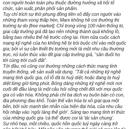
con người hoàn toàn phụ thuộc đường hướng xã hội tổ
chức, sản xuất, phân phối sản phẩm.
Tuy chỉ trích sự thờ phụng đồng tiền xô đẩy con người vào
những tham vọng thấp hèn, Marx không hề coi thường thị
trường tự do [free market]. Chỉ trong vòng 100 năm thống trị,
giai cấp trưởng giả đã tạo nên những thành quả khổng lồ,
bằng bao nhiêu thế hệ trước cộng lại. Hơn nữa cuộc cách
mạng kỹ nghệ của họ không hề bị trói buộc chỉ vào một quốc
gia; bởi vì sự cần thiết thị trường mới là một nhu cầu thường
trực, nó luôn thúc vào đít giai cấp trưởng giả, "săn đuổi họ
tới cùng trời cuối đất".
Tới đâu, nó cũng coi thường những cách thức mang tính
truyền thống, về sản xuất vật dụng. "Tất cả những kỹ nghệ
mang tính quốc gia, cổ lỗ đã bị huỷ diệt, hoặc đang bị huỷ
diệt từng giờ từng phút. Bóng dáng những kỹ nghệ mới nơi
cuối đê đầu làng là một câu hỏi sống chết đối với mọi quốc
gia có văn hóa. Không phải chỉ ba dịch vụ buôn bán cò con,
địa phương đau khổ. Toàn thể văn hóa bị xô giạt qua một
bên, bởi sức mạnh tàn nhẫn của hiện đại hóa, của nhu cầu
hội nhập vào 'ngôi làng thế giới’. Sáng tạo mang tính trí thức
của những quốc gia 'cá thể' được coi là 'tài sản chung'.
Sự nhỏ hẹp, một chiều, quốc hồn quốc tuý ngày càng trở