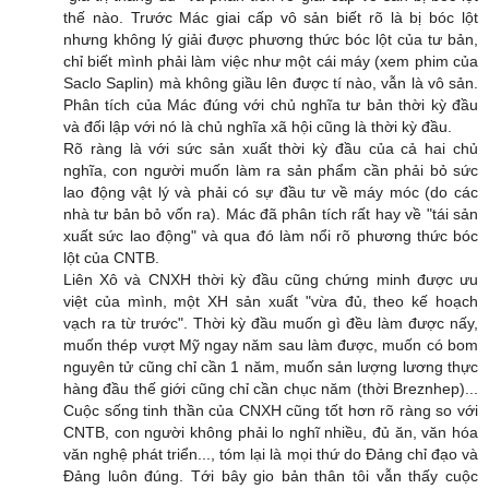
thế nào. Trước Mác giai cấp vô sản biết rõ là bị bóc lột
nhưng không lý giải được phương thức bóc lột của tư bản,
chỉ biết mình phải làm việc như một cái máy (xem phim của
Saclo Saplin) mà không giầu lên được tí nào, vẫn là vô sản.
Phân tích của Mác đúng với chủ nghĩa tư bản thời kỳ đầu
và đối lập với nó là chủ nghĩa xã hội cũng là thời kỳ đầu.
Rõ ràng là với sức sản xuất thời kỳ đầu của cả hai chủ
nghĩa, con người muốn làm ra sản phẩm cần phải bỏ sức
lao động vật lý và phải có sự đầu tư về máy móc (do các
nhà tư bản bỏ vốn ra). Mác đã phân tích rất hay về "tái sản
xuất sức lao động" và qua đó làm nổi rõ phương thức bóc
lột của CNTB.
Liên Xô và CNXH thời kỳ đầu cũng chứng minh được ưu
việt của mình, một XH sản xuất "vừa đủ, theo kế hoạch
vạch ra từ trước". Thời kỳ đầu muốn gì đều làm được nấy,
muốn thép vượt Mỹ ngay năm sau làm được, muốn có bom
nguyên tử cũng chỉ cần 1 năm, muốn sản lượng lương thực
hàng đầu thế giới cũng chỉ cần chục năm (thời Breznhep)...
Cuộc sống tinh thần của CNXH cũng tốt hơn rõ ràng so với
CNTB, con người không phải lo nghĩ nhiều, đủ ăn, văn hóa
văn nghệ phát triển..., tóm lại là mọi thứ do Đảng chỉ đạo và
Đảng luôn đúng. Tới bây gio bản thân tôi vẫn thấy cuộc