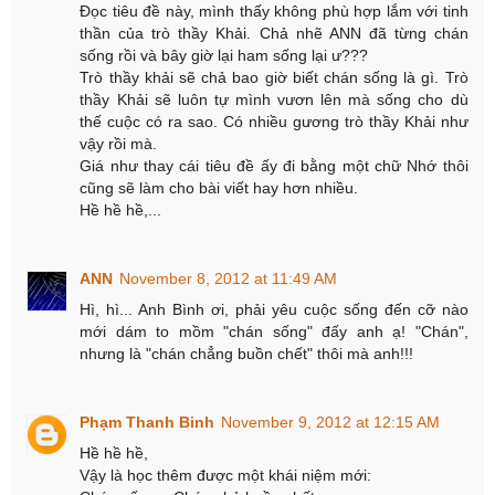
Đọc tiêu đề này, mình thấy không phù hợp lắm với tinh
thần của trò thầy Khải. Chả nhẽ ANN đã từng chán
sống rồi và bây giờ lại ham sống lại ư???
Trò thầy khải sẽ chả bao giờ biết chán sống là gì. Trò
thầy Khải sẽ luôn tự mình vươn lên mà sống cho dù
thế cuộc có ra sao. Có nhiều gương trò thầy Khải như
vậy rồi mà.
Giá như thay cái tiêu đề ấy đi bằng một chữ Nhớ thôi
cũng sẽ làm cho bài viết hay hơn nhiều.
Hề hề hề,...
ANN
November 8, 2012 at 11:49 AM
Hì, hì... Anh Bình ơi, phải yêu cuộc sống đến cỡ nào
mới dám to mồm "chán sống" đấy anh ạ! "Chán",
nhưng là "chán chẳng buồn chết" thôi mà anh!!!
Phạm Thanh Binh
November 9, 2012 at 12:15 AM
Hề hề hề,
Vậy là học thêm được một khái niệm mới: