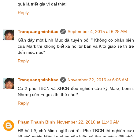
quả là triết gia vĩ đại thật!
Reply
Tranquangminhitac
September 4, 2015 at 6:28 AM
Gần đây một Linh Mục đã tuyên bố: " Không có phản biện
của Mark thì không biết xã hội tư bản và Kito giáo sẽ trì trệ
đến mức nào"
Reply
Tranquangminhitac
November 22, 2016 at 6:06 AM
Cả 2 phe TBCN và XHCN đều nghiên cứu kỹ Marx, Lenin.
Nhưng còn Engels thì thế nào?
Reply
Phạm Thanh Binh
November 22, 2016 at 11:40 AM
Hề hề hề, chú Minh nghĩ sai rồi. Phe TBCN thì nghiên cứu
kỹ chủ nghỉa Mác Lẹ vì họ cần hiểu và tìm ra cách đối phó.