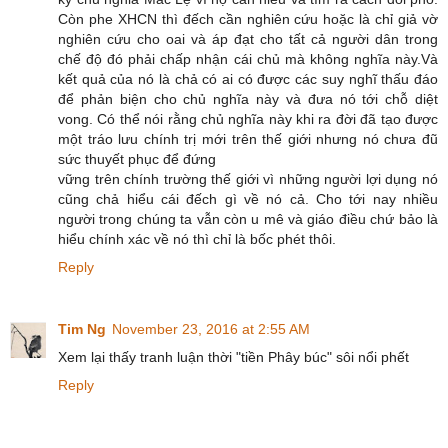
Còn phe XHCN thì đếch cần nghiên cứu hoặc là chỉ giả vờ
nghiên cứu cho oai và áp đạt cho tất cả người dân trong
chế độ đó phải chấp nhận cái chủ mà không nghĩa này.Và
kết quả của nó là chả có ai có được các suy nghĩ thấu đáo
để phản biện cho chủ nghĩa này và đưa nó tới chỗ diệt
vong. Có thể nói rằng chủ nghĩa này khi ra đời đã tạo được
một tráo lưu chính trị mới trên thế giới nhưng nó chưa đũ
sức thuyết phục để đứng
vững trên chính trường thế giới vì những người lợi dụng nó
cũng chả hiểu cái đếch gì về nó cả. Cho tới nay nhiều
người trong chúng ta vẫn còn u mê và giáo điều chứ bảo là
hiểu chính xác về nó thì chỉ là bốc phét thôi.
Reply
Tim Ng
November 23, 2016 at 2:55 AM
Xem lại thấy tranh luận thời "tiền Phây búc" sôi nổi phết
Reply