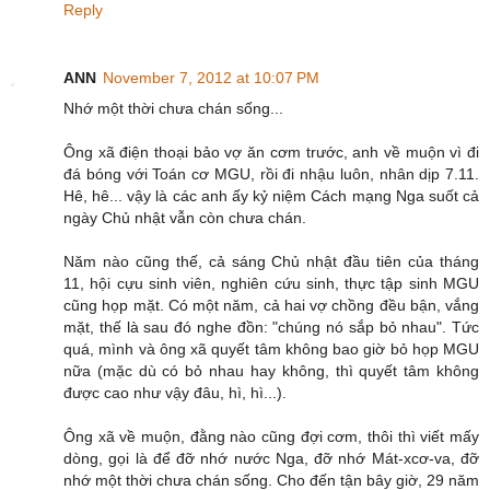
Reply
ANN
November 7, 2012 at 10:07 PM
Nhớ một thời chưa chán sống...
Ông xã điện thoại bảo vợ ăn cơm trước, anh về muộn vì đi
đá bóng với Toán cơ MGU, rồi đi nhậu luôn, nhân dịp 7.11.
Hê, hê... vậy là các anh ấy kỷ niệm Cách mạng Nga suốt cả
ngày Chủ nhật vẫn còn chưa chán.
Năm nào cũng thế, cả sáng Chủ nhật đầu tiên của tháng
11, hội cựu sinh viên, nghiên cứu sinh, thực tập sinh MGU
cũng họp mặt. Có một năm, cả hai vợ chồng đều bận, vắng
mặt, thế là sau đó nghe đồn: "chúng nó sắp bỏ nhau". Tức
quá, mình và ông xã quyết tâm không bao giờ bỏ họp MGU
nữa (mặc dù có bỏ nhau hay không, thì quyết tâm không
được cao như vậy đâu, hì, hì...).
Ông xã về muộn, đằng nào cũng đợi cơm, thôi thì viết mấy
dòng, gọi là để đỡ nhớ nước Nga, đỡ nhớ Mát-xcơ-va, đỡ
nhớ một thời chưa chán sống. Cho đến tận bây giờ, 29 năm