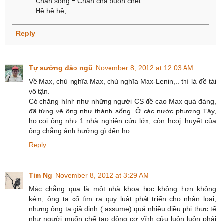
Chán sống = Chán chả buồn chết
Hề hề hề,....
Reply
Tự sướng đào ngũ
November 8, 2012 at 12:03 AM
Về Max, chủ nghĩa Max, chủ nghĩa Max-Lenin,.. thì là đề tài
vô tận.
Có chăng hình như những người CS đề cao Max quá đáng,
đã từng vẽ ông như thánh sống. Ở các nước phương Tây,
họ coi ông như 1 nhà nghiên cứu lớn, còn hcoj thuyết của
ông chẳng ảnh hưởng gì đến họ
Reply
Tim Ng
November 8, 2012 at 3:29 AM
Mác chẳng qua là một nhà khoa học không hơn không
kém, ông ta cố tìm ra quy luật phát triển cho nhân loại,
nhưng ông ta giả định ( assume) quá nhiều điều phi thực tế
như người muốn chế tạo động cơ vĩnh cửu luôn luôn phải