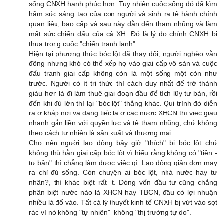
sống CNXH hạnh phúc hơn. Tuy nhiên cuộc sống đó đã kìm
hãm sức sáng tạo của con người và sinh ra tệ hành chính
quan liêu, bao cấp và sau này dẫn đến tham nhũng và làm
mất sức chiến đấu của cả XH. Đó là lý do chính CNXH bị
thua trong cuộc "chiến tranh lạnh".
Hiện tại phương thức bóc lột đã thay đổi, người nghèo vẫn
đông nhưng khó có thể xếp họ vào giai cấp vô sản và cuộc
đấu tranh giai cấp không còn là một sống một còn như
trước. Người có ít tri thức thì cách duy nhất để trở thành
giàu hơn là đi làm thuê giai đoạn đầu để tích lũy tư bản, rồi
đến khi đủ lớn thì lại "bóc lột" thằng khác. Qui trình đó diễn
ra ở khắp nơi và đáng tiếc là ở các nước XHCN thì việc giàu
nhanh gắn liền với quyền lực và tệ tham nhũng, chứ không
theo cách tự nhiên là sản xuất và thương mại.
Cho nên người lao động bây giờ "thích" bị bóc lột chứ
không thù hằn giai cấp bóc lột vì hiểu rằng không có "tiền -
tư bản" thì chẳng làm được việc gì. Lao động giản đơn may
ra chỉ đủ sống. Còn chuyện ai bóc lột, nhà nước hay tư
nhân?, thì khác biệt rất ít. Dòng vốn đầu tư cũng chẳng
phân biệt nước nào là XHCN hay TBCN, đâu có lợi nhuận
nhiều là đổ vào. Tất cả lý thuyết kinh tế CNXH bị vứt vào sọt
rác vì nó không "tự nhiên", không "thị trường tự do".