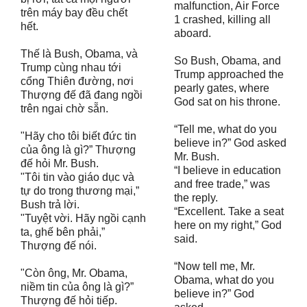
malfunction, Air Force
trên máy bay đều chết
1 crashed, killing all
hết.
aboard.
Thế là Bush, Obama, và
So Bush, Obama, and
Trump cùng nhau tới
Trump approached the
cổng Thiên đường, nơi
pearly gates, where
Thượng đế đã đang ngồi
God sat on his throne.
trên ngai chờ sẵn.
“Tell me, what do you
"Hãy cho tôi biết đức tin
believe in?” God asked
của ông là gì?” Thượng
Mr. Bush.
đế hỏi Mr. Bush.
“I believe in education
"Tôi tin vào giáo dục và
and free trade,” was
tự do trong thương mại,”
the reply.
Bush trả lời.
“Excellent. Take a seat
"Tuyệt vời. Hãy ngồi cạnh
here on my right,” God
ta, ghế bên phải,”
said.
Thượng đế nói.
“Now tell me, Mr.
"Còn ông, Mr. Obama,
Obama, what do you
niềm tin của ông là gì?”
believe in?” God
Thượng đế hỏi tiếp.