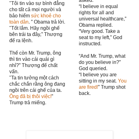
asked.
"Tôi tin vào sự bình đẳng
“I believe in equal
cho tất cả mọi người và
rights for all and
bảo hiểm
sức khoẻ cho
universal healthcare,”
toàn dân
. ” Obama trả lời.
Obama replied.
"Tốt lắm. Hãy ngồi ghế
“Very good. Take a
bên trái ta đây,” Thượng
seat to my left,” God
đế ra lệnh.
instructed.
Thế còn Mr. Trump, ông
“And Mr. Trump, what
thì tin vào cái quái gì
do you believe in?”
nhỉ?” Thượng đế chất
God queried.
vấn.
“I believe you are
"Ta tin tưởng một cách
sitting in my seat.
You
chắc chắn rằng ông đang
are fired!
” Trump shot
ngồi trên cái ghế của ta.
back.
Ông đã bị thôi việc!
”
Trump trả miếng.