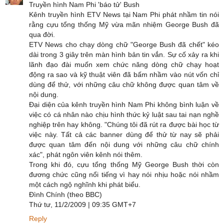
Truyền hình Nam Phi 'báo tử' Bush
Kênh truyền hình ETV News tại Nam Phi phát nhầm tin nói
rằng cựu tổng thống Mỹ vừa mãn nhiệm George Bush đã
qua đời.
ETV News cho chạy dòng chữ "George Bush đã chết" kéo
dài trong 3 giây trên màn hình bản tin vắn. Sự cố xảy ra khi
lãnh đạo đài muốn xem chức năng dòng chữ chạy hoạt
động ra sao và kỹ thuật viên đã bấm nhầm vào nút vốn chỉ
dùng để thử, với những câu chữ không được quan tâm về
nội dung.
Đại diện của kênh truyền hình Nam Phi không bình luận về
việc có cá nhân nào chịu hình thức kỷ luật sau tai nạn nghề
nghiệp trên hay không. "Chúng tôi đã rút ra được bài học từ
việc này. Tất cả các banner dùng để thử từ nay sẽ phải
được quan tâm đến nội dung với những câu chữ chính
xác", phát ngôn viên kênh nói thêm.
Trong khi đó, cựu tổng thống Mỹ George Bush thời còn
đương chức cũng nổi tiếng vì hay nói nhịu hoặc nói nhầm
một cách ngộ nghĩnh khi phát biểu.
Đình Chính (theo BBC)
Thứ tư, 11/2/2009 | 09:35 GMT+7
Reply