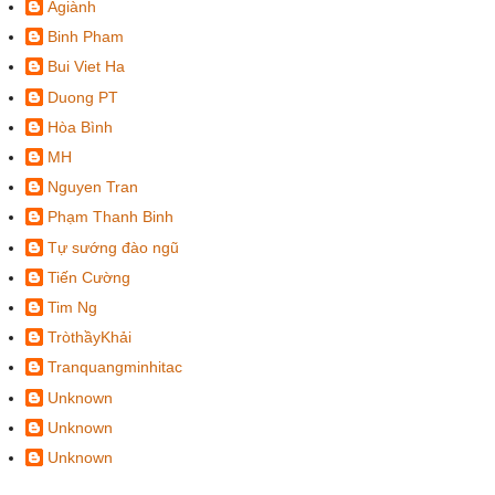
Agiành
Binh Pham
Bui Viet Ha
Duong PT
Hòa Bình
MH
Nguyen Tran
Phạm Thanh Binh
Tự sướng đào ngũ
Tiến Cường
Tim Ng
TròthầyKhải
Tranquangminhitac
Unknown
Unknown
Unknown