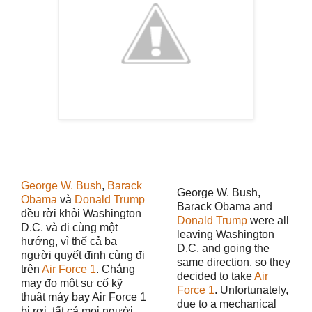
George W. Bush
,
Barack
George W. Bush,
Obama
và
Donald Trump
Barack Obama and
đều rời khỏi Washington
Donald Trump
were all
D.C. và đi cùng một
leaving Washington
hướng, vì thế cả ba
D.C. and going the
người quyết định cùng đi
same direction, so they
trên
Air Force 1
. Chẳng
decided to take
Air
may đo một sự cố kỹ
Force 1
. Unfortunately,
thuật máy bay Air Force 1
due to a mechanical
bị rơi, tất cả mọi người