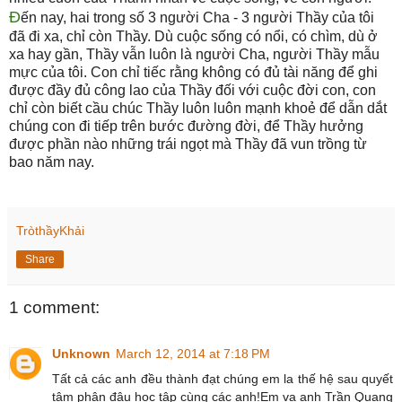
Đ
ến nay, hai trong số 3 người Cha - 3 người Thầy của tôi
đã đi xa, chỉ còn Thầy. Dù cuộc sống có nổi, có chìm, dù ở
xa hay gần, Thầy vẫn luôn là người Cha, người Thầy mẫu
mực của tôi. Con chỉ tiếc rằng không có đủ tài năng để ghi
được đầy đủ công lao của Thầy đối với cuộc đời con, con
chỉ còn biết cầu chúc Thầy luôn luôn mạnh khoẻ để dẫn dắt
chúng con đi tiếp trên bước đường đời, để Thầy hưởng
được phần nào những trái ngọt mà Thầy đã vun trồng từ
bao năm nay.
TròthầyKhải
Share
1 comment:
Unknown
March 12, 2014 at 7:18 PM
Tất cả các anh đều thành đạt chúng em la thế hệ sau quyết
tâm phân đâu học tập cùng các anh!Em va anh Trần Quang