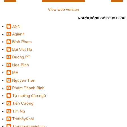
View web version
NGƯỜI ĐÓNG GÓP CHO BLOG
ANN
Agiành
Binh Pham
Bui Viet Ha
Duong PT
Hòa Bình
MH
Nguyen Tran
Phạm Thanh Binh
Tự sướng đào ngũ
Tiến Cường
Tim Ng
TròthầyKhải
Tranquangminhitac