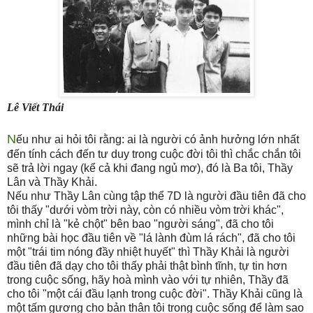
Lê Viết Thái
N
ếu như ai hỏi tôi rằng: ai là người có ảnh hưởng lớn nhất
đến tính cách đến tư duy trong cuộc đời tôi thì chắc chắn tôi
sẽ trả lời ngay (kể cả khi đang ngủ mơ), đó là Ba tôi, Thầy
Lân và Thầy Khải.
Nếu như Thầy Lân cùng tập thể 7D là người đầu tiên đã cho
tôi thấy "dưới vòm trời này, còn có nhiều vòm trời khác",
mình chỉ là "kẻ chột" bên bao "người sáng", đã cho tôi
những bài học đầu tiên về "lá lành đùm lá rách", đã cho tôi
một "trái tim nóng đầy nhiệt huyết" thì Thầy Khải là người
đầu tiên đã dạy cho tôi thấy phải thật bình tĩnh, tự tin hơn
trong cuộc sống, hãy hoà mình vào với tự nhiên, Thầy đã
cho tôi "một cái đầu lạnh trong cuộc đời". Thầy Khải cũng là
một tấm gương cho bản thân tôi trong cuộc sống để làm sao