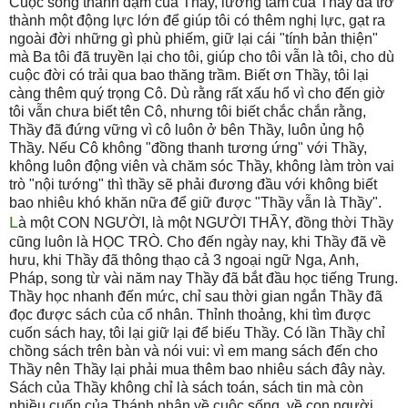
Cuộc sống thanh đạm của Thầy, lương tâm của Thầy đã trở
thành một động lực lớn để giúp tôi có thêm nghị lực, gạt ra
ngoài đời những gì phù phiếm, giữ lại cái "tính bản thiện"
mà Ba tôi đã truyền lại cho tôi, giúp cho tôi vẫn là tôi, cho dù
cuộc đời có trải qua bao thăng trầm. Biết ơn Thầy, tôi lại
càng thêm quý trọng Cô. Dù rằng rất xấu hổ vì cho đến giờ
tôi vẫn chưa biết tên Cô, nhưng tôi biết chắc chắn rằng,
Thầy đã đứng vững vì cô luôn ở bên Thầy, luôn ủng hộ
Thầy. Nếu Cô không "đồng thanh tương ứng" với Thầy,
không luôn động viên và chăm sóc Thầy, không làm tròn vai
trò "nội tướng" thì thầy sẽ phải đương đầu với không biết
bao nhiêu khó khăn nữa để giữ được "Thầy vẫn là Thầy".
L
à một CON NGƯỜI, là một NGƯỜI THẦY, đồng thời Thầy
cũng luôn là HỌC TRÒ. Cho đến ngày nay, khi Thầy đã về
hưu, khi Thầy đã thông thạo cả 3 ngoại ngữ Nga, Anh,
Pháp, song từ vài năm nay Thầy đã bắt đầu học tiếng Trung.
Thầy học nhanh đến mức, chỉ sau thời gian ngắn Thầy đã
đọc được sách của cổ nhân. Thỉnh thoảng, khi tìm được
cuốn sách hay, tôi lại giữ lại để biếu Thầy. Có lần Thầy chỉ
chồng sách trên bàn và nói vui: vì em mang sách đến cho
Thầy nên Thầy lại phải mua thêm bao nhiêu sách đây này.
Sách của Thầy không chỉ là sách toán, sách tin mà còn
nhiều cuốn của Thánh nhân về cuộc sống, về con người.