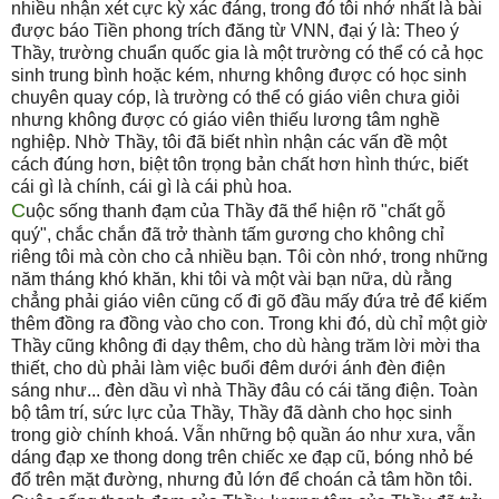
nhiều nhận xét cực kỳ xác đáng, trong đó tôi nhớ nhất là bài
được báo Tiền phong trích đăng từ VNN, đại ý là: Theo ý
Thầy, trường chuẩn quốc gia là một trường có thể có cả học
sinh trung bình hoặc kém, nhưng không được có học sinh
chuyên quay cóp, là trường có thể có giáo viên chưa giỏi
nhưng không được có giáo viên thiếu lương tâm nghề
nghiệp. Nhờ Thầy, tôi đã biết nhìn nhận các vấn đề một
cách đúng hơn, biệt tôn trọng bản chất hơn hình thức, biết
cái gì là chính, cái gì là cái phù hoa.
C
uộc sống thanh đạm của Thầy đã thể hiện rõ "chất gỗ
quý", chắc chắn đã trở thành tấm gương cho không chỉ
riêng tôi mà còn cho cả nhiều bạn. Tôi còn nhớ, trong những
năm tháng khó khăn, khi tôi và một vài bạn nữa, dù rằng
chẳng phải giáo viên cũng cố đi gõ đầu mấy đứa trẻ để kiếm
thêm đồng ra đồng vào cho con. Trong khi đó, dù chỉ một giờ
Thầy cũng không đi dạy thêm, cho dù hàng trăm lời mời tha
thiết, cho dù phải làm việc buổi đêm dưới ánh đèn điện
sáng như... đèn dầu vì nhà Thầy đâu có cái tăng điện. Toàn
bộ tâm trí, sức lực của Thầy, Thầy đã dành cho học sinh
trong giờ chính khoá. Vẫn những bộ quần áo như xưa, vẫn
dáng đạp xe thong dong trên chiếc xe đạp cũ, bóng nhỏ bé
đổ trên mặt đường, nhưng đủ lớn để choán cả tâm hồn tôi.