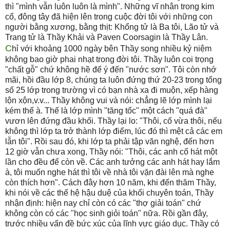
thì "mình vẫn luôn luôn là mình". Những vĩ nhân trong kim
cổ, đông tây đã hiện lên trong cuộc đời tôi với những con
người bằng xương, bằng thịt: Khổng tử là Ba tôi, Lão tử và
Trang tử là Thầy Khải và Paven Coorsagin là Thầy Lân.
C
hỉ với khoảng 1000 ngày bên Thầy song nhiều kỷ niệm
không bao giờ phai nhạt trong đời tôi. Thầy luôn coi trọng
"chất gỗ" chứ không hề để ý đến "nước sơn". Tôi còn nhớ
mãi, hồi đầu lớp 8, chúng ta luôn đứng thứ 20-23 trong tổng
số 25 lớp trong trường vì có bạn nhà xa đi muộn, xếp hàng
lộn xộn,v.v... Thầy không vui và nói: chẳng lẽ lớp mình lại
kém thế à. Thế là lớp mình "tăng tốc" một cách "quá đà"
vươn lên đứng đầu khối. Thầy lại lo: "Thôi, cố vừa thôi, nếu
không thì lớp ta trở thành lớp điểm, lúc đó thì mệt cả các em
lẫn tôi". Rồi sau đó, khi lớp ta phải tập văn nghệ, đến hơn
12 giờ vẫn chưa xong, Thầy nói: "Thôi, các anh cố hát một
lần cho đều để còn về. Các anh tưởng các anh hát hay lắm
à, tôi muốn nghe hát thì tôi về nhà tôi vặn đài lên mà nghe
còn thích hơn". Cách đây hơn 10 năm, khi đến thăm Thầy,
khi nói về các thế hệ hậu duệ của khối chuyên toán, Thầy
nhận định: hiện nay chỉ còn có các "thợ giải toán" chứ
không còn có các "học sinh giỏi toán" nữa. Rồi gần đây,
trước nhiều vấn đề bức xúc của lĩnh vực giáo dục. Thầy có