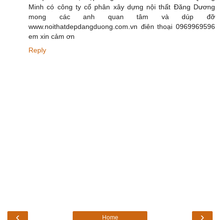
Minh có công ty cổ phân xây dựng nội thất Đăng Dương
mong các anh quan tâm và dúp đỡ
www.noithatdepdangduong.com.vn điên thoại 0969969596
em xin cảm ơn
Reply
‹
›
Home