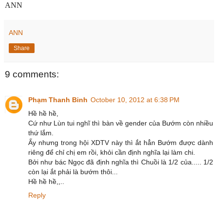
ANN
ANN
Share
9 comments:
Phạm Thanh Binh
October 10, 2012 at 6:38 PM
Hề hề hề,
Cứ như Lùn tui nghĩ thì bàn về gender của Bướm còn nhiều
thứ lắm.
Ấy nhưng trong hội XDTV này thì ắt hẳn Bướm được dành
riêng để chỉ chị em rồi, khỏi cần định nghĩa lại làm chi.
Bởi như bác Ngọc đã định nghĩa thì Chuồi là 1/2 của..... 1/2
còn lại ắt phải là bướm thôi...
Hề hề hề,,..
Reply