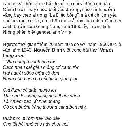
cầu ao và khóc vì mẹ bắt được, dù chưa đánh roi nào...
Cánh bướm này chưa biết yêu đương, như cánh bướm
vàng bay theo ai trong “Lá Diêu bông”, mà để chỉ tình yêu
quê hương, xứ sở, nơi chôn rau, cắt rốn của mình. Cho nên
cánh bướm của Giang Nam, năm 1960 ấy, lưỡng tính,
không phân biệt gender, anh VH ạ!
Ngược thời gian thêm 20 năm nữa so với năm 1960, tức là
vào năm 1940,
Nguyễn Bính
viết trong bài thơ “
Người
hàng xóm
”:
“
Nhà nàng ở cạnh nhà tôi
Cách nhau cái giậu mồng tơi xanh rờn
Hai người sống giữa cô đơn
Nàng như cũng có nỗi buồn giống tôi.
Giá đừng có giậu mùng tơi
Thế nào tôi cũng sang chơi thăm nàng
Tôi chiêm bao rất nhẹ nhàng
Có con bướm trắng thường sang bên này...
Bướm ơi, bướm hãy vào đây
Cho tôi hỏi nhỏ câu này chút thôi