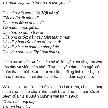
Ta muốn say cánh bướm với tình yêu
...”
Ông còn viết trong bài “
Vội vàng
”:
“
Tôi muốn tắt nắng đi
Cho màu đừng nhạt mất;
Tôi muốn buộc gió lại
Cho hương đừng bay đi
Của ong bướm này đây tuần tháng mật;
Này đây hoa của đồng nội xanh rì;
Này đây lá của cành tơ phơ phất;
Của yến anh này đây khúc tình si;
...”
Cánh bướm của Xuân Diệu để tả tình yêu đôi lứa, tình yêu
tròn đầy và viên mãn nhất. Thứ tình yêu đang lên ngôi của
“tuần tháng mật”. Cánh bướm cũng lưỡng tính như hạnh
phúc viên mãn phải đến cả từ hai phía đắm say nhau.
Và một bài thơ nữa, nơi ANN muốn tạm dừng chân, không
chấp chới, chập chờn như cánh bướm nữa, là bài “
Chồi
biếc
” của nữ sĩ
Xuân Quỳnh
viết năm 1963:
“
Dưới hai hàng cây
Tay ấm trong tay