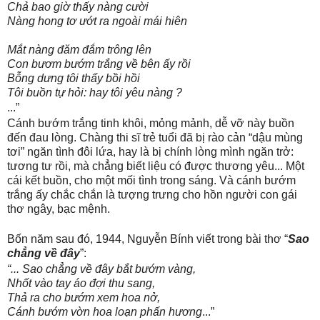
Chả bao giờ thấy nàng cười
Nàng hong tơ ướt ra ngoài mái hiên
Mắt nàng đăm đắm trông lên
Con bươm bướm trắng về bên ấy rồi
Bỗng dưng tôi thấy bồi hồi
Tôi buồn tự hỏi: hay tôi yêu nàng ?
...”
Cánh bướm trắng tinh khôi, mỏng mảnh, dễ vỡ này buồn
đến đau lòng. Chàng thi sĩ trẻ tuổi đã bị rào cản “dậu mùng
tơi” ngăn tình đôi lứa, hay là bị chính lòng mình ngăn trở:
tương tư rồi, mà chẳng biết liệu có được thương yêu... Một
cái kết buồn, cho một mối tình trong sáng. Và cánh bướm
trắng ấy chắc chắn là tượng trưng cho hồn người con gái
thơ ngây, bạc mệnh.
Bốn năm sau đó, 1944, Nguyễn Bính viết trong bài thơ “
Sao
chẳng về đây
”:
“... Sao chẳng về đây bắt bướm vàng,
Nhốt vào tay áo đợi thu sang,
Thả ra cho bướm xem hoa nở,
Cánh bướm vờn hoa loạn phấn hương
...”