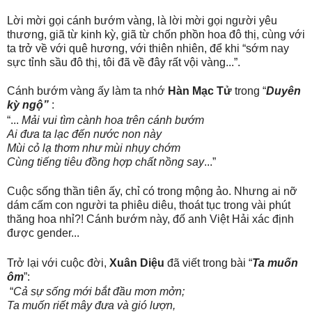
Lời mời gọi cánh bướm vàng, là lời mời gọi người yêu
thương, giã từ kinh kỳ, giã từ chốn phồn hoa đô thị, cùng với
ta trở về với quê hương, với thiên nhiên, để khi “sớm nay
sực tỉnh sầu đô thị, tôi đã về đây rất vội vàng...”.
Cánh bướm vàng ấy làm ta nhớ
Hàn Mạc Tử
trong “
Duyên
kỳ ngộ”
:
“...
Mải vui tìm cành hoa trên cánh bướm
Ai đưa ta lạc đến nước non này
Mùi cỏ lạ thơm như mùi nhụy chớm
Cùng tiếng tiêu đồng hợp chất nồng say
...”
Cuộc sống thần tiên ấy, chỉ có trong mộng ảo. Nhưng ai nỡ
dám cấm con người ta phiêu diêu, thoát tục trong vài phút
thăng hoa nhỉ?! Cánh bướm này, đố anh Việt Hải xác định
được gender...
Trở lại với cuộc đời,
Xuân Diệu
đã viết trong bài “
Ta muốn
ôm
”:
“
Cả sự sống mới bắt đầu mơn mởn;
Ta muốn riết mây đưa và gió lượn,