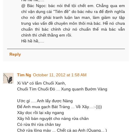
@ Bác Ngọc: bác nói thế tội chết em. Chẳng qua em
chỉ vận dụng cái "Tiên đề" do bác nêu ra để định nghĩa
cho nó đỡ phải tranh luận lan man, làm giảm sự tập
trung vào vấn đề chuyên môn thôi mà bác. Hễ nó chưa
chuẩn thì bác chỉnh chứ nó chuẩn thế mà bác vẫn
chỉnh thì chết thằng em rồi.
Hề hề hề,....
Reply
Tim Ng
October 11, 2012 at 1:58 AM
Xi Và* có lắm Chuối Xanh,
Chuối Tím Chuối Đỏ ... Xung quanh Bướm Vàng
Ước gì .... Anh lấy được Nàng
Để Anh mua gạch Bát Tràng ... Về Xây....:-))))
Xây dọc rồi lại xây ngang
Xây hồ bán nguyệt cho nàng rửa chân
Có rửa thì rửa chân tay
Chớ rửa lông mày ... Chết cá ao Anh (Quang... )