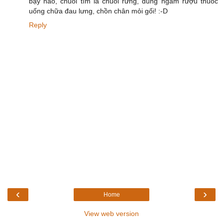
bậy nào, chuối tím là chuối rừng, dùng ngâm rượu thuốc
uống chữa đau lưng, chồn chân mỏi gối! :-D
Reply
‹
›
Home
View web version