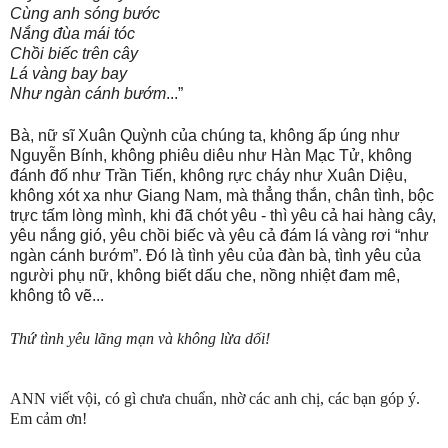
Cùng anh sóng bước
Nắng đùa mái tóc
Chồi biếc trên cây
Lá vàng bay bay
Như ngàn cánh bướm
...”
Bà, nữ sĩ Xuân Quỳnh của chúng ta, không ấp úng như
Nguyễn Bính, không phiêu diêu như Hàn Mạc Tử, không
đánh đố như Trần Tiến, không rực cháy như Xuân Diệu,
không xót xa như Giang Nam, mà thẳng thắn, chân tình, bộc
trực tấm lòng mình, khi đã chót yêu - thì yêu cả hai hàng cây,
yêu nắng gió, yêu chồi biếc và yêu cả đám lá vàng rơi “như
ngàn cánh bướm”. Đó là tình yêu của đàn bà, tình yêu của
người phụ nữ, không biết dấu che, nồng nhiệt đam mê,
không tô vẽ...
Thứ tình yêu lãng mạn và không lừa dối!
ANN viết vội, có gì chưa chuẩn, nhờ các anh chị, các bạn góp ý.
Em cảm ơn!