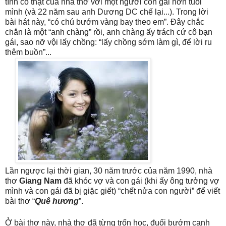
tình có thật của nhà thơ với một người con gái hơn tuổi
mình (và 22 năm sau anh Dương DC chế lại...). Trong lời
bài hát này, “có chú bướm vàng bay theo em”. Đây chắc
chắn là một “anh chàng” rồi, anh chàng ấy trách cứ cô bạn
gái, sao nỡ vội lấy chồng: “lấy chồng sớm làm gì, để lời ru
thêm buồn”...
Lần ngược lại thời gian, 30 năm trước của năm 1990, nhà
thơ
Giang Nam
đã khóc vợ và con gái (khi ấy ông tưởng vợ
mình và con gái đã bị giặc giết) “chết nửa con người” để viết
bài thơ “
Quê hương
”.
Ở bài thơ này, nhà thơ đã từng trốn học, đuổi bướm cạnh