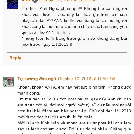
ANN
October 10, 2012 at 10:29 PM
Hê, hê... Anh Ngọc phạm qui!!! Không thể cấm người
khác viết được - việc này ko thấy ghi trên rule của
blogicva đâu A?! ANN ko thể viết bằng tất cả mọi người
khác cộng lại nếu như các anh chị và các bạn cũng yêu
quí icva như ANN, hì, hì...
Nhưng tuân lệnh bang trưởng, em sẽ không đăng bài
mới trước ngày 1.1.2013!!!
Reply
Tự sướng đào ngũ
October 10, 2012 at 11:50 PM
Khoan, khoan ANTA, em hãy hết sức bình tĩnh, không được
manh động.
Em mà đến 1/1/2013 mới post bài thì gay đấy. Anh chỉ bảo
em từ từ một tý, đợi mọi người một tý. Ví dụ nếu mọi người
post hai bài rồi thì em hãn post tiếp. Chứ đợi đên 1/1/2013
mới được đọc bài của em thì buồn chết.
Mới lại anh bình luận và mong em từ từ post bài chứ làm
sao ra lệnh cho em được. Đó là tự do cá nhân. Chẳng qua