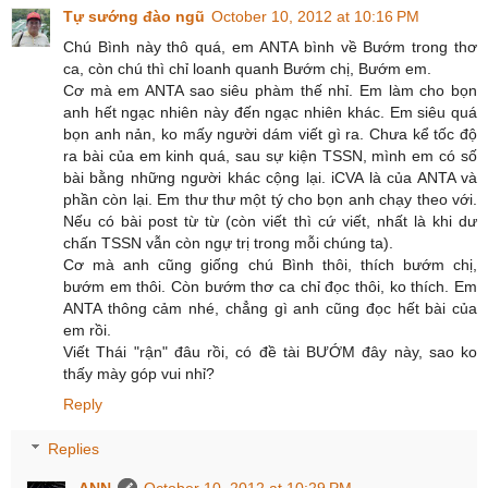
Tự sướng đào ngũ
October 10, 2012 at 10:16 PM
Chú Bình này thô quá, em ANTA bình về Bướm trong thơ
ca, còn chú thì chỉ loanh quanh Bướm chị, Bướm em.
Cơ mà em ANTA sao siêu phàm thế nhỉ. Em làm cho bọn
anh hết ngạc nhiên này đến ngạc nhiên khác. Em siêu quá
bọn anh nản, ko mấy người dám viết gì ra. Chưa kể tốc độ
ra bài của em kinh quá, sau sự kiện TSSN, mình em có số
bài bằng những người khác cộng lại. iCVA là của ANTA và
phần còn lại. Em thư thư một tý cho bọn anh chạy theo với.
Nếu có bài post từ từ (còn viết thì cứ viết, nhất là khi dư
chấn TSSN vẫn còn ngự trị trong mỗi chúng ta).
Cơ mà anh cũng giống chú Bình thôi, thích bướm chị,
bướm em thôi. Còn bướm thơ ca chỉ đọc thôi, ko thích. Em
ANTA thông cảm nhé, chẳng gì anh cũng đọc hết bài của
em rồi.
Viết Thái "rận" đâu rồi, có đề tài BƯỚM đây này, sao ko
thấy mày góp vui nhỉ?
Reply
Replies