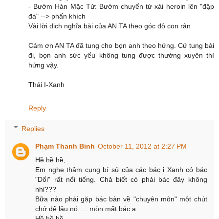
- Bướm Hàn Mặc Tử: Bướm chuyển từ xài heroin lên "đập
đá" --> phấn khích
Vài lời dịch nghĩa bài của AN TA theo góc độ con rận
Cám ơn AN TA đã tung cho bọn anh theo hứng. Cứ tung bài
đi, bọn anh sức yếu không tung được thường xuyên thì
hứng vậy.
Thái I-Xanh
Reply
Replies
Phạm Thanh Binh
October 11, 2012 at 2:27 PM
Hề hề hề,
Em nghe thâm cung bí sử của các bác i Xanh có bác
"Dối" rất nổi tiếng. Chả biết có phải bác đây không
nhỉ???
Bữa nào phải gặp bác bàn về "chuyên môn" một chút
chớ để lâu nó..... mòn mất bác ạ.
Hề hề hề,....