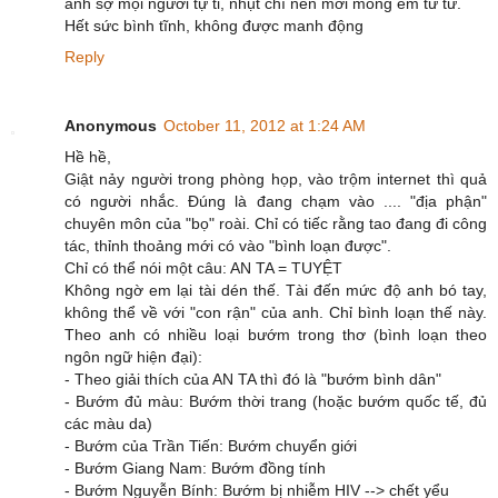
anh sợ mọi người tự ti, nhụt chí nên mới mong em từ từ.
Hết sức bình tĩnh, không được manh động
Reply
Anonymous
October 11, 2012 at 1:24 AM
Hề hề,
Giật nảy người trong phòng họp, vào trộm internet thì quả
có người nhắc. Đúng là đang chạm vào .... "địa phận"
chuyên môn của "bọ" roài. Chỉ có tiếc rằng tao đang đi công
tác, thỉnh thoảng mới có vào "bình loạn được".
Chỉ có thể nói một câu: AN TA = TUYỆT
Không ngờ em lại tài dén thế. Tài đến mức độ anh bó tay,
không thể về với "con rận" của anh. Chỉ bình loạn thế này.
Theo anh có nhiều loại bướm trong thơ (bình loạn theo
ngôn ngữ hiện đại):
- Theo giải thích của AN TA thì đó là "bướm bình dân"
- Bướm đủ màu: Bướm thời trang (hoặc bướm quốc tế, đủ
các màu da)
- Bướm của Trần Tiến: Bướm chuyển giới
- Bướm Giang Nam: Bướm đồng tính
- Bướm Nguyễn Bính: Bướm bị nhiễm HIV --> chết yểu