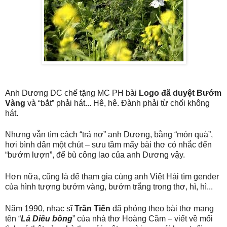
Anh Dương DC chế tặng MC PH bài
Logo đã duyệt Bướm
Vàng
và “bắt” phải hát... Hê, hê. Đành phải từ chối không
hát.
Nhưng vẫn tìm cách “trả nợ” anh Dương, bằng “món quà”,
hơi bình dân một chút – sưu tầm mấy bài thơ có nhắc đến
“bướm lượn”, để bù công lao của anh Dương vậy.
Hơn nữa, cũng là để tham gia cùng anh Việt Hải tìm gender
của hình tượng bướm vàng, bướm trắng trong thơ, hì, hì...
Năm 1990, nhạc sĩ
Trần Tiến
đã phỏng theo bài thơ mang
tên “
Lá Diêu bông
” của nhà thơ Hoàng Cầm – viết về mối