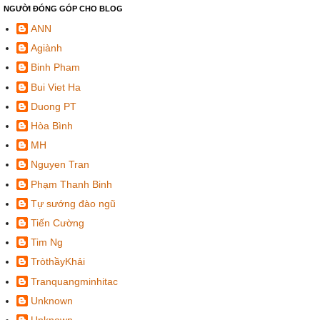
NGƯỜI ĐÓNG GÓP CHO BLOG
ANN
Agiành
Binh Pham
Bui Viet Ha
Duong PT
Hòa Bình
MH
Nguyen Tran
Phạm Thanh Binh
Tự sướng đào ngũ
Tiến Cường
Tim Ng
TròthầyKhải
Tranquangminhitac
Unknown
Unknown