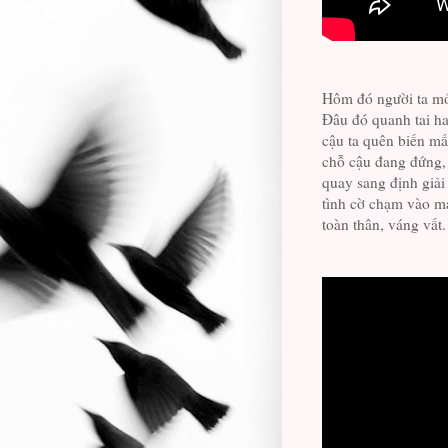
Hôm đó người ta mở 
Đâu đó quanh tai ha
cậu ta quên biến mấ
chỗ cậu đang đứng,
quay sang định giải
tình cờ chạm vào m
toàn thân, váng vất