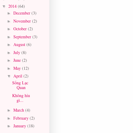
2014
(64)
▼
December
(3)
►
November
(2)
►
October
(2)
►
September
(3)
►
August
(6)
►
July
(8)
►
June
(2)
►
May
(12)
►
April
(2)
▼
Sống Lạc
Quan
Không hỉu
gì...
March
(4)
►
February
(2)
►
January
(18)
►