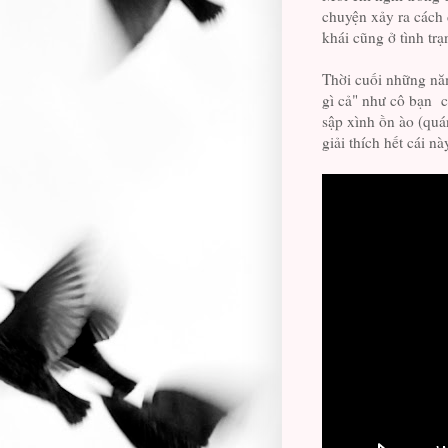
chuyện xảy ra cách 
khái cũng ở tình tr
Thời cuối những nă
gì cả" như cô bạn c
sập xình ồn ào (quán
giải thích hết cái nà