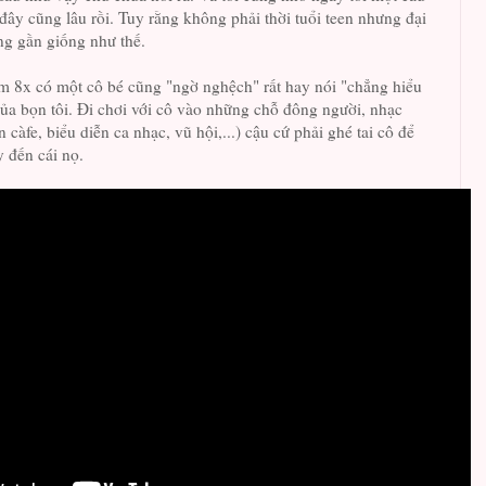
đây cũng lâu rồi. Tuy rằng không phải thời tuổi teen nhưng đại
ạng gần giống như thế.
m 8x có một cô bé cũng "ngờ nghệch" rất hay nói "chẳng hiểu
ủa bọn tôi. Đi chơi với cô vào những chỗ đông người, nhạc
 càfe, biểu diễn ca nhạc, vũ hội,...) cậu cứ phải ghé tai cô để
y đến cái nọ.