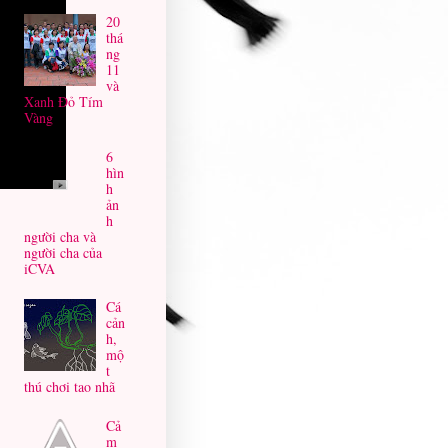
20
thá
ng
11
và
Xanh Đỏ Tím
Vàng
6
hìn
h
ản
h
người cha và
người cha của
iCVA
Cá
cản
h,
mộ
t
thú chơi tao nhã
Cả
m