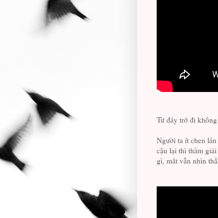
Từ đấy trở đi không 
Người ta ít chen lấn
cậu lại thì thầm gi
gì, mắt vẫn nhìn thẳ