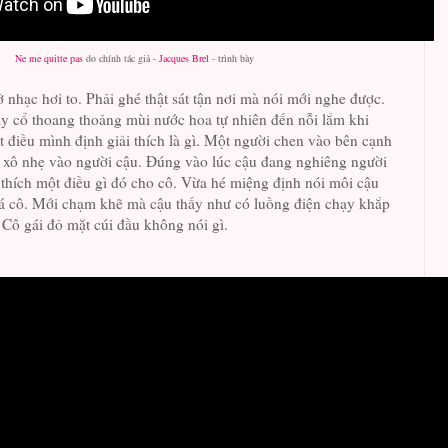
Ne me quitte pas
do chính tác giả -
Jacques Brel
- trình bày
nhạc hơi to. Phải ghé thật sát tận nơi mà nói mới nghe được.
y cổ thoang thoảng mùi nước hoa tự nhiên đến nỗi lắm khi
t điều mình định giải thích là gì. Một người chen vào bên cạnh
 xô nhẹ vào người cậu. Đúng vào lúc cậu đang nghiêng người
 thích một điều gì đó cho cô. Vừa hé miệng định nói môi cậu
á cô. Mới chạm khẽ mà cậu thấy như có luồng điện chạy khắp
. Cô gái đỏ mặt cúi đầu không nói gì.