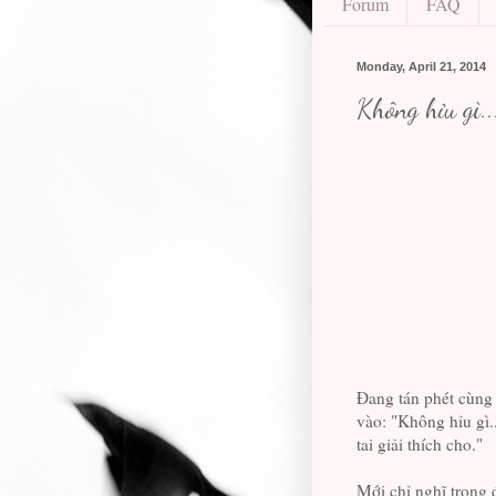
Forum
FAQ
Monday, April 21, 2014
Không hỉu gì..
Đang tán phét cùng 
vào: "Không hỉu gì.
tai giải thích cho."
Mới chỉ nghĩ trong 