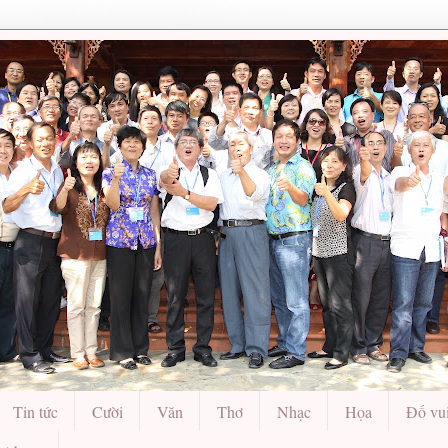
Tin tức
Cười
Văn
Thơ
Nhạc
Họa
Đố vu