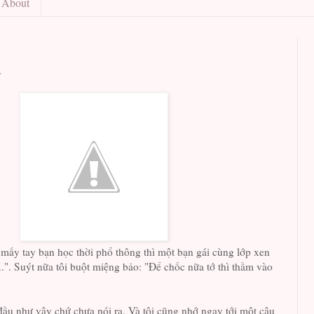
About
.
mấy tay bạn học thời phổ thông thì một bạn gái cùng lớp xen
..". Suýt nữa tôi buột miệng bảo: "Để chốc nữa tớ thì thầm vào
đầu như vậy chứ chưa nói ra. Và tôi cũng nhớ ngay tới một câu