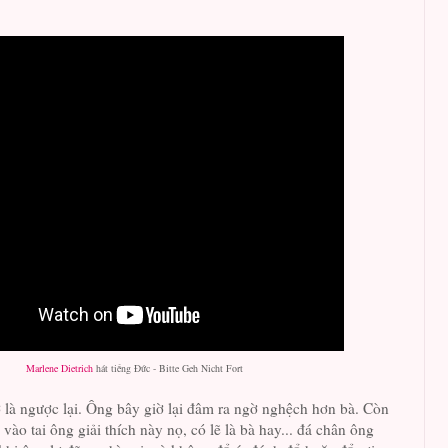
Marlene Dietrich
hát tiếng Đức - Bitte Geh Nicht Fort
 là ngược lại. Ông bây giờ lại đâm ra ngờ nghệch hơn bà. Còn
ỉ vào tai ông giải thích này nọ, có lẽ là bà hay... đá chân ông