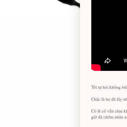
Tôi tự hỏi không bi
Chắc là họ đã lấy nh
Có lẽ cô vẫn chịu k
giờ đã chớm nhăn nh