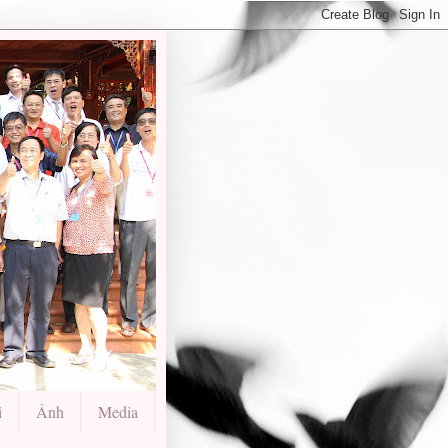
i
Ảnh
Media