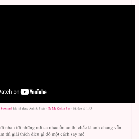
 Streisand
hát
lời
tiếng Anh & Pháp -
Ne Me Quitte Pas
-
bắt đầu từ 1:45
ới nhau tới những nơi ca nhạc ồn ào thì chắc là anh chàng vẫn
ầm thì giải thích điều gì đó một cách say mê.