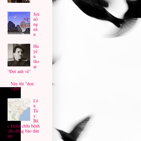
Sợi
nồ
ng
nà
n
Hu
yề
n
tho
ại
“Đợi anh về”
Này thì "dọn
vườn"
Lê
n
Tâ
y
Bắ
c khám chữa bệnh
cho đồng bào dân
tộc