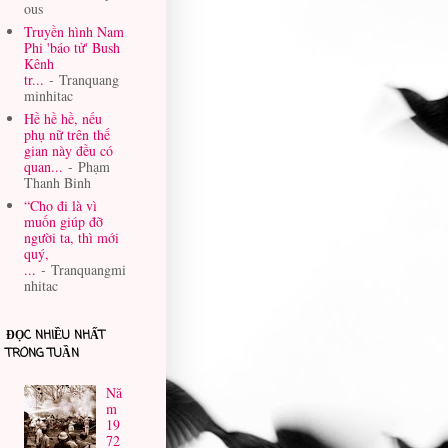
ous
Truyền hình Nam
Phi 'báo tử' Bush
Kênh
tr...
- Tranquang
minhitac
Hề hề hề, nếu
phụ nữ trên thế
gian này đều có
quan...
- Phạm
Thanh Binh
“Cho đi là vì
muốn giúp đỡ
người ta, thì mới
quý,
...
- Tranquangmi
nhitac
ĐỌC NHIỀU NHẤT
TRONG TUẦN
Nă
m
19
72