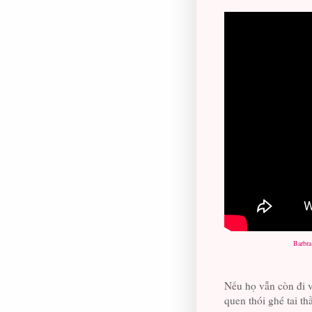
Barbra
Nếu họ vẫn còn đi v
quen thói ghé tai th