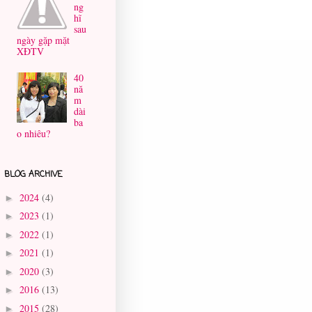
ng
hĩ
sau
ngày gặp mặt
XĐTV
40
nă
m
dài
ba
o nhiêu?
BLOG ARCHIVE
2024
(4)
►
2023
(1)
►
2022
(1)
►
2021
(1)
►
2020
(3)
►
2016
(13)
►
2015
(28)
►