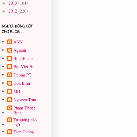
2013
(104)
►
2012
(226)
►
NGƯỜI ĐÓNG GÓP
CHO BLOG
ANN
Agiành
Binh Pham
Bui Viet Ha
Duong PT
Hòa Bình
MH
Nguyen Tran
Phạm Thanh
Binh
Tự sướng đào
ngũ
Tiến Cường