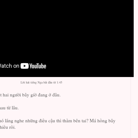
Lời hát tiếng Nga bắt đầu từ 1:45
ết hai người bây giờ đang ở đâu.
au từ lâu.
hó lắng nghe những điều cậu thì thầm bên tai? Má hồng bây
iều rồi.