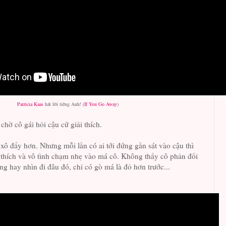
Patricia Kaas
hát lời tiếng Anh! (
If You Go Away
)
chờ cô gái hỏi cậu cứ giải thích.
 xô đẩy hơn. Nhưng mỗi lần có ai tới đứng gần sát vào cậu thì
ải thích và vô tình chạm nhẹ vào má cô. Không thấy cô phản đối
ng hay nhìn đi đâu đó, chỉ có gò má là đỏ hơn trước...