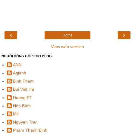
‹
›
Home
View web version
NGƯỜI ĐÓNG GÓP CHO BLOG
ANN
Agiành
Binh Pham
Bui Viet Ha
Duong PT
Hòa Bình
MH
Nguyen Tran
Phạm Thanh Binh