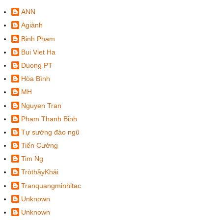
ANN
Agiành
Binh Pham
Bui Viet Ha
Duong PT
Hòa Bình
MH
Nguyen Tran
Phạm Thanh Binh
Tự sướng đào ngũ
Tiến Cường
Tim Ng
TròthầyKhải
Tranquangminhitac
Unknown
Unknown