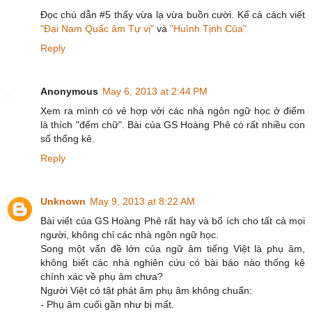
Đọc chú dẫn #5 thấy vừa lạ vừa buồn cười. Kể cả cách viết
"Đại Nam Quấc âm Tự vị"
và
"Huình Tịnh Của"
Reply
Anonymous
May 6, 2013 at 2:44 PM
Xem ra mình có vẻ hợp với các nhà ngôn ngữ học ở điểm
là thích "đếm chữ". Bài của GS Hoàng Phê có rất nhiều con
số thống kê.
Reply
Unknown
May 9, 2013 at 8:22 AM
Bài viết của GS Hoàng Phê rất hay và bổ ích cho tất cả mọi
người, không chỉ các nhà ngôn ngữ học.
Song một vấn đề lớn của ngữ âm tiếng Việt là phụ âm,
không biết các nhà nghiên cứu có bài báo nào thống kê
chính xác về phụ âm chưa?
Người Việt có tật phát âm phụ âm không chuẩn:
- Phụ âm cuối gần như bị mất.