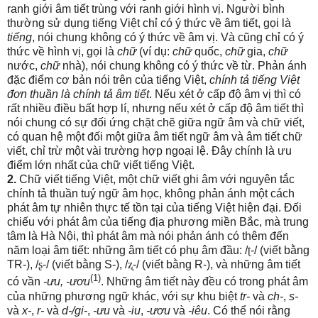
ranh giới âm tiết trùng với ranh giới hình vị. Người bình
thường sử dụng tiếng Việt chỉ có ý thức về âm tiết, gọi là
tiếng
, nói chung
không có ý thức về âm vị
. Và cũng chỉ có ý
thức về hình vị, gọi là
chữ
(ví dụ:
chữ
quốc,
chữ
gia,
chữ
nước,
chữ
nhà), nói chung không có ý thức về từ. Phản ánh
đặc điểm cơ bản nói trên của tiếng Việt,
chính tả tiếng Việt
đơn thuần là chính tả âm tiết
. Nếu xét ở cấp độ âm vị thì có
rất nhiều điều bất hợp lí, nhưng nếu xét ở cấp độ âm tiết thì
nói chung có sự đối ứng chặt chẽ giữa ngữ âm và chữ viết,
có quan hệ một đối một giữa âm tiết ngữ âm và âm tiết chữ
viết, chỉ trừ một vài trường hợp ngoại lệ. Đây chính là ưu
điểm lớn nhất của chữ viết tiếng Việt.
2.
Chữ viết tiếng Việt, một chữ viết ghi âm với nguyên tắc
chính tả thuần tuý ngữ âm học, không phản ánh một cách
phát âm tự nhiên thực tế tồn tại của tiếng Việt hiện đại. Đối
chiếu với phát âm của tiếng địa phương miền Bắc, mà trung
tâm là Hà Nội, thì phát âm mà nói phản ánh có thêm đến
năm loại âm tiết: những âm tiết có phụ âm đầu: /
ʈ
-/ (viết bằng
TR-), /
ʂ
-/ (viết bằng S-), /
ʐ
-/ (viết bằng R-), và những âm tiết
(1)
có vần
-ưu, -ươu
. Những âm tiết này đều có trong phát âm
của những phương ngữ khác, với sự khu biệt
tr-
và
ch-
,
s-
và
x-
,
r-
và
d-/gi-
,
-ưu
và
-iu
,
-ươu
và
-iêu
. Có thể nói rằng