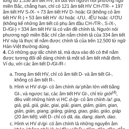
tổng số 1.536 âm tiết HV, thì đối với người nói phương ngữ
miền Bắc, chẳng hạn, chỉ có 121 âm tiết HV CH-/TR- + 197
âm tiết HV S-/X- + 73 âm tiết HV D- hoặc GI (không có âm
tiết HV R-) + 53 âm tiết HV -IU hoặc -ƯU, -IÊU hoặc -ƯƠU
(không kể những âm tiết có phụ âm đầu CH-/TR-, S-/X-,
D-/GI-) = 334 âm tiết HV là có vấn đề chính tả. Người nói
phương ngữ miền Bắc chỉ cần nắm chính tả của 334 âm tiết
HV này là thực tế nắm được chính tả của trên 12.500 từ ngữ
Hán-Việt thường dùng.
4.
Có những
quy tắc chính tả
, mà dựa vào đó có thể nắm
được tương đối dễ dàng chính tả một số âm tiết nhất định.
Ví dụ, với các âm tiết D-/GI-/R-:
Trong âm tiết HV, chỉ có âm tiết D- và âm tiết GI-,
không có âm tiết R-.
Hình vị HV
d-/gi-
có âm chính
/a/
phần lớn viết bằng
(4)
GI-, và ngược lại, các âm tiết HV GI-, chỉ trừ
giới
,
đều viết những hình vị HC
d-/gi-
có âm chính
/a/
:
gia,
già, giả, giá, giác, giai, giải, giam, giảm, giám, gian,
giản, gián, giang, giảng, giáng, giao, giảo, giáo, giáp
(20 âm tiết); viết D- chỉ có
dã, dạ, dạng, danh, dao
.
Hình vị HV
d-/gi-
có âm chính là những nguyên âm