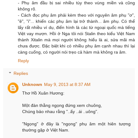
- Phụ âm đầu bị sai nhiều tùy theo vùng miền và cũng
không rõ.
- Cách đọc phụ âm phải kèm theo với nguyên âm phụ "ơ",
"ê", "i"... khiến các phụ âm lại trở thành... âm phụ. Có thể
lấy rất nhiều ví dụ, điển hình là các từ ngoại quốc mà tiếng
Việt vay mượn. Hồi ở Nga tôi nói Stalin theo kiểu Việt Nam
thành Xitalin mà mọi người không hiểu là ai, sửa mãi mà
chưa được. Đặc biệt khi có nhiều phụ âm cạnh nhau thì lại
càng cuống, có người nói trẹo cả hàm mà không ra âm.
Reply
Replies
Unknown
May 9, 2013 at 8:37 AM
Thơ Hồ Xuân Hương:
Một đàn thằng ngọng đứng xem chuông,
Chúng bảo nhau rằng "..ấy ..ái ..uông".
"Ngọng" ở đây là "ngọng" phụ âm một hiên tượng
thường gặp ở Việt Nam.