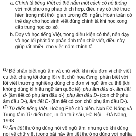
Chính tả tiếng Việt có thể nắm một cách có hệ thống
với một phương pháp thích hợp, điều này có thể thực
hiện trong một thời gian tương đối ngắn. Hoàn toàn có
thể dạy cho học sinh viết đúng chính tả khi học xong
cấp trung học cơ sở.
Dạy và học tiếng Việt, trong điều kiện có thể, nên dạy
và học lối phát âm phản ánh trên chữ viết, điều này
giúp rất nhiều cho việc nắm chính tả.
(1)
Để phân biệt ngữ âm và chữ viết, khi nêu đơn vị chữ viết
cụ thể, chúng tôi dùng lối viết chữ hoa đứng, phân biệt với
lối viết thường nghiêng dùng cho đơn vị ngữ âm cụ thể (khi
không dùng kí hiệu ngữ âm quốc tế):
phụ âm đầu d-, âm tiết
d-
(âm tiết có phụ âm đầu
d-
),
phụ âm đầu D-
(con chữ phụ
âm đầu D-),
âm tiết D-
(âm tiết có con chữ phụ âm đầu D-).
(2)
Từ điển tiếng Việt
. Hoàng Phê chủ biên. Nxb Đà Nẵng và
Trung tâm Từ điển học, in lần thứ sáu, Hà Nội – Đà Nẵng,
1998.
(3)
Âm tiết
thường dùng nói về ngữ âm, nhưng có khi dùng
nói về chữ viết (trong bài này âm tiết thường dùng với nghĩa