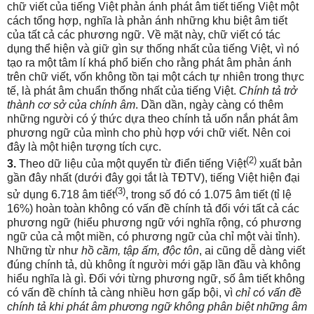
chữ viết của tiếng Việt phản ánh phát âm tiết tiếng Việt một
cách tổng hợp, nghĩa là phản ánh những khu biệt âm tiết
của tất cả các phương ngữ. Về mặt này, chữ viết có tác
dụng thể hiện và giữ gìn sự thống nhất của tiếng Việt, vì nó
tạo ra một tâm lí khá phổ biến cho rằng phát âm phản ánh
trên chữ viết, vốn không tồn tại một cách tự nhiên trong thực
tế, là phát âm chuẩn thống nhất của tiếng Việt.
Chính tả trở
thành cơ sở của chính âm
. Dần dần, ngày càng có thêm
những người có ý thức dựa theo chính tả uốn nắn phát âm
phương ngữ của mình cho phù hợp với chữ viết. Nên coi
đây là một hiện tượng tích cực.
(2)
3.
Theo dữ liệu của một quyển từ điển tiếng Việt
xuất bản
gần đây nhất (dưới đây gọi tắt là TĐTV), tiếng Việt hiện đại
(3)
sử dụng 6.718 âm tiết
, trong số đó có 1.075 âm tiết (tỉ lệ
16%) hoàn toàn không có vấn đề chính tả đối với tất cả các
phương ngữ (hiểu phương ngữ với nghĩa rộng, có phương
ngữ của cả một miền, có phương ngữ của chỉ một vài tỉnh).
Những từ như
hồ cầm, tập ấm, độc tôn
, ai cũng dễ dàng viết
đúng chính tả, dù không ít người mới gặp lần đầu và không
hiểu nghĩa là gì. Đối với từng phương ngữ, số âm tiết không
có vấn đề chính tả càng nhiều hơn gấp bội, vì
chỉ có vấn đề
chính tả khi phát âm phương ngữ không phân biệt những âm