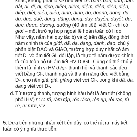
khác, không phải là
/a/
đều viết D-:
dâm, dân, dần, dẫn,
dật, di, dĩ, dị, dịch, diêm, diễm, diệm, diên, diễn, diện,
diệp, diệt, diêu, diệu, dinh, dĩnh, do, doanh, dõng, du,
dụ, dục, duệ, dung, dũng, dụng, duy, duyên, duyệt, dư,
dực, dược, dương, dưỡng
(40 âm tiết); viết GI- chỉ có
giới
– một trường hợp ngoại lệ hoàn toàn có lí do.
Như vậy, nắm hai quy tắc b) và c) trên đây, đồng thời
nắm chính tả của
giới, dã, dạ, dạng, danh, dao
, chú ý
phân biệt DAO và GIAO, trường hợp duy nhất có âm
tiết D- và âm tiết GI- đối lập, là thực tế nắm được chính
tả của toàn bộ 66 âm tiết HV D-/GI-. Cũng có thể chú ý
thêm là hình vị HV
d-/gi-
thanh hỏi và thanh sắc đều
viết bằng GI-, thanh ngã và thanh nặng đều viết bằng
D-, cho nên
giả, giá, giáng
viết với GI-, trong khi
dã, dạ,
dạng
viết với D-.
Từ tượng thanh, tượng hình hầu hết là âm tiết (không
phải HV)
r-
:
ra rả, rầm rập, róc rách, rộn rịp, rời rạc, rù
rờ, rũ rượi
, v.v...
5.
Dựa trên những nhận xét trên đây, có thể rút ra mấy kết
luận có ý nghĩa thực tiễn: