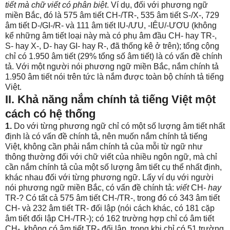
tiết mà chữ viết có phân biệt
. Ví dụ, đối với phương ngữ
miền Bắc, đó là 575 âm tiết CH-/TR-, 535 âm tiết S-/X-, 729
âm tiết D-/GI-/R- và 111 âm tiết IU-/ƯU, -IÊU/-ƯƠU (không
kể những âm tiết loại này mà có phụ âm đầu CH- hay TR-,
S- hay X-, D- hay GI- hay R-, đã thống kê ở trên); tổng cộng
chỉ có 1.950 âm tiết (29% tổng số âm tiết) là có vấn đề chính
tả. Với một người nói phương ngữ miền Bắc, nắm chính tả
1.950 âm tiết nói trên tức là nắm được toàn bộ chính tả tiếng
Việt.
II. Khả năng nắm chính tả tiếng Việt một
cách có hệ thống
1.
Do với từng phương ngữ chỉ có một số lượng âm tiết nhất
định là có vấn đề chính tả, nên muốn nắm chính tả tiếng
Việt, không cần phải nắm chính tả của mỗi từ ngữ như
thông thường đối với chữ viết của nhiều ngôn ngữ, mà chỉ
cần nắm chính tả của một số lượng âm tiết cụ thể nhất định,
khác nhau đối với từng phương ngữ. Lấy ví dụ với người
nói phương ngữ miền Bắc, có vấn đề chính tả:
viết
CH-
hay
TR-? Có tất cả 575 âm tiết CH-/TR-, trong đó có 343 âm tiết
CH- và 232 âm tiết TR- đối lập (nói cách khác, có 181 cặp
âm tiết đối lập CH-/TR-); có 162 trường hợp chỉ có âm tiết
CH-, không có âm tiết TR- đối lập, trong khi chỉ có 51 trường