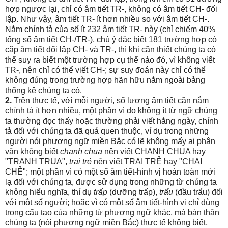
hợp ngược lại, chỉ có âm tiết TR-, không có âm tiết CH- đối
lập. Như vậy, âm tiết TR- ít hơn nhiều so với âm tiết CH-.
Nắm chính tả của số ít 232 âm tiết TR- này (chỉ chiếm 40%
tổng số âm tiết CH-/TR-), chú ý đặc biệt 181 trường hợp có
cặp âm tiết đối lập CH- và TR-, thì khi cần thiết chúng ta có
thể suy ra biết một trường hợp cụ thể nào đó, vì không viết
TR-, nên chỉ có thể viết CH-; sự suy đoán này chỉ có thể
không đúng trong trường hợp hãn hữu nằm ngoài bảng
thống kê chúng ta có.
2.
Trên thực tế, với mỗi người, số lượng âm tiết cần nắm
chính tả ít hơn nhiều, một phần vì do không ít từ ngữ chúng
ta thường đọc thấy hoặc thường phải viết hằng ngày, chính
tả đối với chúng ta đã quá quen thuộc, ví dụ trong những
người nói phương ngữ miền Bắc có lẽ không mấy ai phân
vân không biết
chanh chua
nên viết CHANH CHUA hay
"TRANH TRUA",
trai trẻ
nên viết TRAI TRẺ hay "CHAI
CHẺ"; một phần vì có một số âm tiết-hình vị hoàn toàn mới
lạ đối với chúng ta, được sử dụng trong những từ chúng ta
không hiểu nghĩa, thí dụ
trấp
(dưỡng trấp),
trẩu
(đầu trẩu) đối
với một số người; hoặc vì có một số âm tiết-hình vị chỉ dùng
trong cấu tạo của những từ phương ngữ khác, mà bản thân
chúng ta (nói phương ngữ miền Bắc) thực tế không biết,