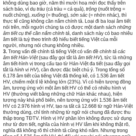
không dùng bao giờ, năm thì mười hoạ mới đọc thấy trên
sách báo, ví dụ
tràu
(cá tràu = cá quả),
trộng
(nuốt trộng =
nuốt chửng),
xuổng
(= thuổng),
sớn sác
(= nhớn nhác), thì
thực tế cũng không cần nắm chính tả. Loại đi ba loại âm tiết
nói trên, mỗi người chúng ta có được một danh sách
những
âm tiết cụ thể cần nắm chính tả
, danh sách này có bao nhiêu
âm tiết là tuỳ theo trình độ hiểu biết tiếng Việt của mỗi
người, nhưng nói chung không nhiều.
3.
Trong vấn đề chính tả tiếng Việt có vấn đề
chính tả các
âm tiết Hán-Việt
(sau đây gọi tắt là
âm tiết HV
), tức là những
âm tiết-hình vị trong cấu tạo từ Hán-Việt đa tiết (sau đây gọi
tắt là
hình vị HV
), cần được đặc biệt chú ý. Trong tổng số
6.178 âm tiết của tiếng Việt đã thống kê, có 1.536 âm tiết
HV, chiếm một tỉ lệ không lớn (23%). Vì có hiện tượng đồng
âm, tương ứng với một âm tiết HV có thể có nhiều hình vị
HV (thường viết bằng những chữ Hán khác nhau), hiện
tượng này khá phổ biến, nên tương ứng với 1.536 âm tiết
HV có 2.976 hình vị HV, tạo ra tất cả 12.668 từ ngữ Hán-Việt
thường dùng, chỉ tính những từ ngữ nói chung đã được thu
thập trong TĐTV. Hình vị HV phần lớn không được sử dụng
như từ đơn tiết, nghĩa của hình vị HV lắm khi không thật rõ,
nghĩa đã không rõ thì chính tả cũng khó nắm. Nhưng trong