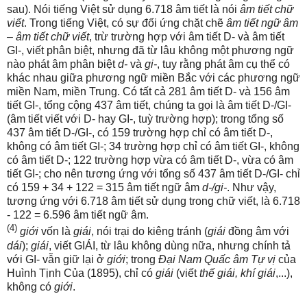
sau). Nói tiếng Việt sử dụng 6.718 âm tiết là nói
âm tiết chữ
viết
. Trong tiếng Việt, có sự đối ứng chặt chẽ
âm tiết ngữ âm
– âm tiết chữ viết
, trừ trường hợp với âm tiết D- và âm tiết
GI-, viết phân biệt, nhưng đã từ lâu không một phương ngữ
nào phát âm phân biệt
d-
và
gi-
, tuy rằng phát âm cụ thể có
khác nhau giữa phương ngữ miền Bắc với các phương ngữ
miền Nam, miền Trung. Có tất cả 281 âm tiết D- và 156 âm
tiết GI-, tổng cộng 437 âm tiết, chúng ta gọi là âm tiết D-/GI-
(âm tiết viết với D- hay GI-, tuỳ trường hợp); trong tổng số
437 âm tiết D-/GI-, có 159 trường hợp chỉ có âm tiết D-,
không có âm tiết GI-; 34 trường hợp chỉ có âm tiết GI-, không
có âm tiết D-; 122 trường hợp vừa có âm tiết D-, vừa có âm
tiết GI-; cho nên tương ứng với tổng số 437 âm tiết D-/GI- chỉ
có 159 + 34 + 122 = 315 âm tiết ngữ âm
d-/gi-
. Như vậy,
tương ứng với 6.718 âm tiết sử dụng trong chữ viết, là 6.718
- 122 = 6.596 âm tiết ngữ âm.
(4)
giới
vốn là
giái
, nói trại do kiêng tránh (
giái
đồng âm với
dái
);
giái
, viết GIÁI, từ lâu không dùng nữa, nhưng chính tả
với GI- vẫn giữ lại ở
giới
; trong
Đại Nam Quấc âm Tự vị
của
Huình Tịnh Của (1895), chỉ có
giái
(viết
thế giái, khí giái
,...),
không có
giới
.