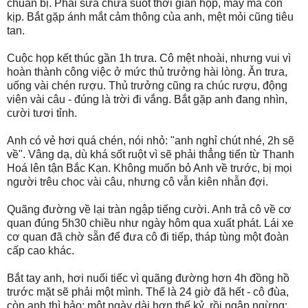
chuẩn bị. Phải sửa chữa suốt thời gian họp, may mà còn
kịp. Bắt gặp ánh mắt cảm thông của anh, mệt mỏi cũng tiêu
tan.
Cuộc họp kết thúc gần 1h trưa. Cô mệt nhoài, nhưng vui vì
hoàn thành công việc ở mức thủ trưởng hài lòng. Ăn trưa,
uống vài chén rượu. Thủ trưởng cũng ra chúc rượu, động
viên vài câu - đúng là trời đi vắng. Bắt gặp anh đang nhìn,
cười tươi tỉnh.
Anh có vẻ hơi quá chén, nói nhỏ: "anh nghỉ chút nhé, 2h sẽ
về". Vâng dạ, dù khá sốt ruột vì sẽ phải thẳng tiến từ Thanh
Hoá lên tận Bắc Kạn. Không muốn bỏ Anh về trước, bị mọi
người trêu chọc vài câu, nhưng cô vẫn kiên nhẫn đợi.
Quãng đường về lại tràn ngập tiếng cười. Anh trả cô về cơ
quan đúng 5h30 chiều như ngày hôm qua xuất phát. Lái xe
cơ quan đã chờ sẵn để đưa cô đi tiếp, tháp tùng một đoàn
cấp cao khác.
Bắt tay anh, hơi nuối tiếc vì quãng đường hơn 4h đồng hồ
trước mặt sẽ phải một mình. Thế là 24 giờ đã hết - cô đùa,
còn anh thì bảo: một ngày dài hơn thế kỷ, rồi ngập ngừng: