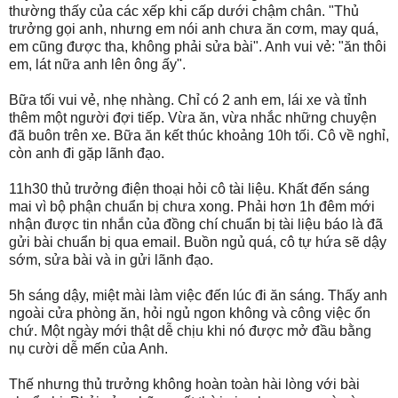
thường thấy của các xếp khi cấp dưới chậm chân. "Thủ
trưởng gọi anh, nhưng em nói anh chưa ăn cơm, may quá,
em cũng được tha, không phải sửa bài". Anh vui vẻ: "ăn thôi
em, lát nữa anh lên ông ấy".
Bữa tối vui vẻ, nhẹ nhàng. Chỉ có 2 anh em, lái xe và tỉnh
thêm một người đợi tiếp. Vừa ăn, vừa nhắc những chuyện
đã buôn trên xe. Bữa ăn kết thúc khoảng 10h tối. Cô về nghỉ,
còn anh đi gặp lãnh đạo.
11h30 thủ trưởng điện thoại hỏi cô tài liệu. Khất đến sáng
mai vì bộ phận chuẩn bị chưa xong. Phải hơn 1h đêm mới
nhận được tin nhắn của đồng chí chuẩn bị tài liệu báo là đã
gửi bài chuẩn bị qua email. Buồn ngủ quá, cô tự hứa sẽ dậy
sớm, sửa bài và in gửi lãnh đạo.
5h sáng dậy, miệt mài làm việc đến lúc đi ăn sáng. Thấy anh
ngoài cửa phòng ăn, hỏi ngủ ngon không và công việc ổn
chứ. Một ngày mới thật dễ chịu khi nó được mở đầu bằng
nụ cười dễ mến của Anh.
Thế nhưng thủ trưởng không hoàn toàn hài lòng với bài