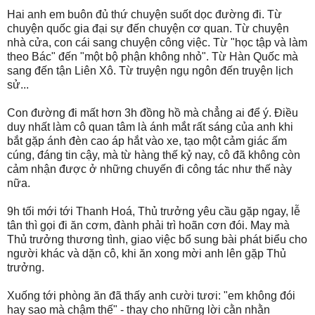
Hai anh em buôn đủ thứ chuyện suốt dọc đường đi. Từ
chuyện quốc gia đại sự đến chuyện cơ quan. Từ chuyện
nhà cửa, con cái sang chuyện công việc. Từ "học tập và làm
theo Bác" đến "một bộ phận không nhỏ". Từ Hàn Quốc mà
sang đến tận Liên Xô. Từ truyện ngụ ngôn đến truyện lịch
sử...
Con đường đi mất hơn 3h đồng hồ mà chẳng ai để ý. Điều
duy nhất làm cô quan tâm là ánh mắt rất sáng của anh khi
bắt gặp ánh đèn cao áp hắt vào xe, tạo một cảm giác ấm
cúng, đáng tin cậy, mà từ hàng thế kỷ nay, cô đã không còn
cảm nhận được ở những chuyến đi công tác như thế này
nữa.
9h tối mới tới Thanh Hoá, Thủ trưởng yêu cầu gặp ngay, lễ
tân thì gọi đi ăn cơm, đành phải trì hoãn cơn đói. May mà
Thủ trưởng thương tình, giao việc bổ sung bài phát biểu cho
người khác và dặn cô, khi ăn xong mời anh lên gặp Thủ
trưởng.
Xuống tới phòng ăn đã thấy anh cười tươi: "em không đói
hay sao mà chậm thế" - thay cho những lời cằn nhằn