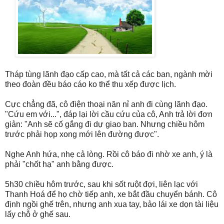
Tháp tùng lãnh đạo cấp cao, mà tất cả các ban, ngành mời
theo đoàn đều báo cáo ko thể thu xếp được lịch.
Cực chẳng đã, cô điện thoại năn nỉ anh đi cùng lãnh đạo.
"Cứu em với...", đáp lại lời cầu cứu của cô, Anh trả lời đơn
giản: "Anh sẽ cố gắng đi dự giao ban. Nhưng chiều hôm
trước phải họp xong mới lên đường được".
Nghe Anh hứa, nhẹ cả lòng. Rồi cô báo đi nhờ xe anh, ý là
phải "chốt hạ" anh bằng được.
5h30 chiều hôm trước, sau khi sốt ruột đợi, liên lạc với
Thanh Hoá để họ chờ tiếp anh, xe bắt đầu chuyển bánh. Cô
định ngồi ghế trên, nhưng anh xua tay, bảo lái xe dọn tài liệu
lấy chỗ ở ghế sau.