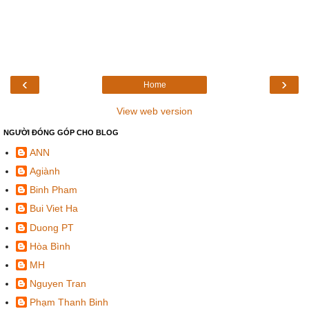
‹
›
Home
View web version
NGƯỜI ĐÓNG GÓP CHO BLOG
ANN
Agiành
Binh Pham
Bui Viet Ha
Duong PT
Hòa Bình
MH
Nguyen Tran
Phạm Thanh Binh