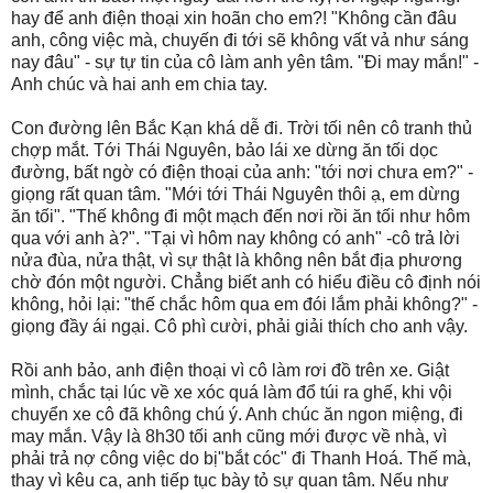
hay để anh điện thoại xin hoãn cho em?! "Không cần đâu
anh, công việc mà, chuyến đi tới sẽ không vất vả như sáng
nay đâu" - sự tự tin của cô làm anh yên tâm. "Đi may mắn!" -
Anh chúc và hai anh em chia tay.
Con đường lên Bắc Kạn khá dễ đi. Trời tối nên cô tranh thủ
chợp mắt. Tới Thái Nguyên, bảo lái xe dừng ăn tối dọc
đường, bất ngờ có điện thoại của anh: "tới nơi chưa em?" -
giọng rất quan tâm. "Mới tới Thái Nguyên thôi ạ, em dừng
ăn tối". "Thế không đi một mạch đến nơi rồi ăn tối như hôm
qua với anh à?". "Tại vì hôm nay không có anh" -cô trả lời
nửa đùa, nửa thật, vì sự thật là không nên bắt địa phương
chờ đón một người. Chẳng biết anh có hiểu điều cô định nói
không, hỏi lại: "thế chắc hôm qua em đói lắm phải không?" -
giọng đầy ái ngại. Cô phì cười, phải giải thích cho anh vậy.
Rồi anh bảo, anh điện thoại vì cô làm rơi đồ trên xe. Giật
mình, chắc tại lúc về xe xóc quá làm đổ túi ra ghế, khi vội
chuyển xe cô đã không chú ý. Anh chúc ăn ngon miệng, đi
may mắn. Vậy là 8h30 tối anh cũng mới được về nhà, vì
phải trả nợ công việc do bị"bắt cóc" đi Thanh Hoá. Thế mà,
thay vì kêu ca, anh tiếp tục bày tỏ sự quan tâm. Nếu như