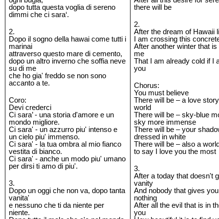
dopo tutta questa voglia di sereno
there will be
dimmi che ci sara‘.
2.
2.
After the dream of Hawaii li
Dopo il sogno della hawai come tutti i
I am crossing this concret
marinai
After another winter that i
attraverso questo mare di cemento,
me
dopo un altro inverno che soffia neve
That I am already cold if I 
su di me
you
che ho gia' freddo se non sono
accanto a te.
Chorus:
You must believe
Coro:
There will be – a love stor
Devi crederci
world
Ci sara’ - una storia d'amore e un
There will be – sky-blue m
mondo migliore.
sky more immense
Ci sara' - un azzurro piu' intenso e
There will be – your shad
un cielo piu' immenso.
dressed in white
Ci sara' - la tua ombra al mio fianco
There will be – also a wor
vestita di bianco.
to say I love you the most
Ci sara' - anche un modo piu' umano
per dirsi ti amo di piu'.
3.
After a today that doesn't 
3.
vanity
Dopo un oggi che non va, dopo tanta
And nobody that gives you 
vanita'
nothing
e nessuno che ti da niente per
After all the evil that is in
niente.
you