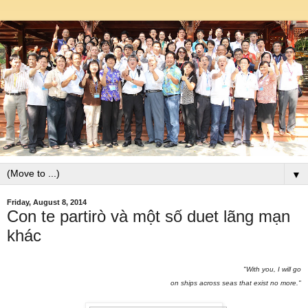
▼
Friday, August 8, 2014
Con te partirò và một số duet lãng mạn
khác
"
With you, I will go
on ships across seas that exist no more."