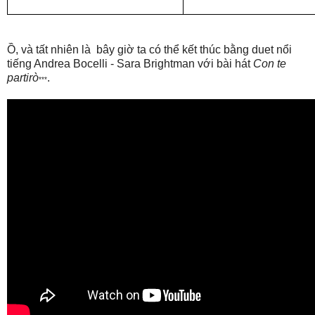
Ồ, và tất nhiên là bây giờ ta có thể kết thúc bằng duet nổi
tiếng Andrea Bocelli - Sara Brightman với bài hát
Con te
partirò
.
***