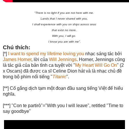
"There is no light if you are not here with me.
Lands that I never shared with you,
I shall experience with you on ships across seas
that exist no more.
With you, I will go.
I know you are with me".
Chú thích:
[*]
I want to spend my lifetime loving you
nhạc sáng tác bởi
James Horner
, lời của
Will Jennings
. Horner, Jennings cũng
là tác giả của bản tình ca tuyệt vời "
My Heart Will Go On
" (2
x Oscars) đã được ca sĩ Celine Dion hát và là nhạc chủ đề
trong bộ phim nổi tiếng "
Titanic
".
[**] Cố gắng dịch tạm một đoạn đầu sang tiếng Việt để hiểu
nghĩa.
[***] "Con te partirò"="With you I will leave", retitled "Time to
say goodbye"