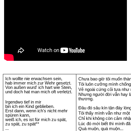
Ich wollte nie erwachsen sein,
Chưa bao giờ tôi muốn thàn
hab immer mich zur Wehr gesetzt.
Tôi luôn cưỡng mình chống l
Von außen wurd' ich hart wie Stein,
Vẻ ngoài cứng cỏi tựa như 
und doch hat man mich oft verletzt.
Nhưng người đời vẫn hay là
thương.
Irgendwo tief in mir
bin ich ein Kind geblieben.
Đâu đó sâu kín tận đáy lòn
Erst dann, wenn ich's nicht mehr
Tôi thấy mình vẫn như một 
spüren kann,
Chỉ khi không còn cảm nh
weiß ich, es ist für mich zu spät,
Lúc đó mới biết thì mình đã
zu spät, zu spät**
...
Quá muộn, quá muộn...