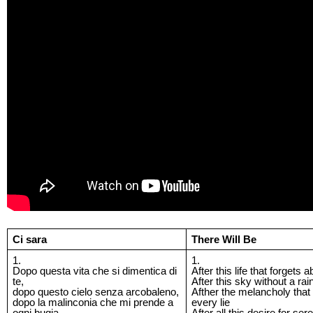
Ci sara
There Will Be
1.
1.
Dopo questa vita che si dimentica di
After this life that forgets 
te,
After this sky without a ra
dopo questo cielo senza arcobaleno,
Afther the melancholy that
dopo la malinconia che mi prende a
every lie
ogni bugia,
After all this desire for ser