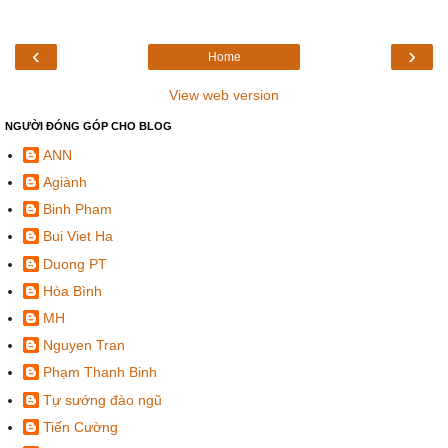
‹
›
Home
View web version
NGƯỜI ĐÓNG GÓP CHO BLOG
ANN
Agiành
Binh Pham
Bui Viet Ha
Duong PT
Hòa Bình
MH
Nguyen Tran
Phạm Thanh Binh
Tự sướng đào ngũ
Tiến Cường