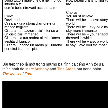
Dopo tutto il male che c'e nel mondo
How beautiful it is to find 
intorno a te
me
com'e bello ritrovarti accanto a me.
Chorus:
Coro:
You must believe
Devi crederci
There will be – a love stor
Ci sara’ - una storia d'amore e un
world
mondo migliore.
There will be – sky-blue m
Ci sara' - un azzurro piu' intenso e
sky more immense
un cielo piu' immenso.
There will be – your shad
Ci sara' - la tua ombra al mio fianco
dressed in white
vestita di bianco.
There will be – also a wor
Ci sara' - anche un modo piu' umano
to say I love you the most
per dirsi ti amo di piu'.
Bài tiếp theo là một trong những bài tình ca tiếng Anh tôi ưa
thích nhất do
Marc Anthony
and
Tina Arena
hát trong phim
The Mask of Zorro
.