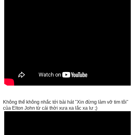
Không thể không nhắc tới bài hát "Xin đừng làm vỡ tim tôi"
của Elton John từ cái thời xưa xa lắc xa lư ;)