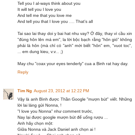
Tell you I al-ways think about you
It will tell you I love you
And tell me that you love me
And tell you that I love you …. That’s all
Tai sao lai thay doi y bai hat nhu vay? Ở đây, thay vì cầu xin
"đùng hôn lên má em", la lời bộc bạch rằng "hôn gió" không
phải là hôn (mà chỉ có "anh" mới biết "hôn" em, "vuot toc",
... em dung kieu, v.v... ;)
May chu "coax your eyes tenderly" cua a Binh rat hay day.
Reply
Tim Ng
August 23, 2012 at 12:22 PM
Vậy là anh Bình được Thần Google "mượn bút" viết. Những
lời lai láng gửi Nonna, !
"I love you Nonna" như comment trước,
Nay lại được google mượn bút để uống rượu ...
Anh hãy chọn một:
Giữa Nonna và Jack Daniel anh chọn ai !