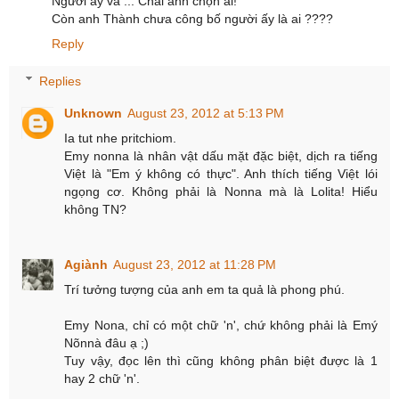
Người ấy và ... Chai anh chọn ai!
Còn anh Thành chưa công bố người ấy là ai ????
Reply
Replies
Unknown
August 23, 2012 at 5:13 PM
Ia tut nhe pritchiom.
Emy nonna là nhân vật dấu mặt đặc biệt, dịch ra tiếng
Việt là "Em ý không có thực". Anh thích tiếng Việt lói
ngọng cơ. Không phải là Nonna mà là Lolita! Hiểu
không TN?
Agiành
August 23, 2012 at 11:28 PM
Trí tưởng tượng của anh em ta quả là phong phú.
Emy Nona, chỉ có một chữ 'n', chứ không phải là Emý
Nõnnà đâu ạ ;)
Tuy vậy, đọc lên thì cũng không phân biệt được là 1
hay 2 chữ 'n'.