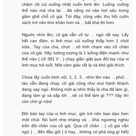
chậm rãi cúi xuống nhặt cuốn kinh lên. Luống cuống
thế nào mà cha lại …đá văng nó vào hơi sâu trong
gầm ghế chỗ cô gái. Tới đây, công việc thu hồi cuốn
sách trở nên khó khăn hơn và …bất khả thi hơn.
Ngước nhìn lên, cô gái vẫn vô tư … ngủ rất say. Lấy
hết can đảm, vị linh mục cúi xuống thấp hơn 1 chút
nữa…Tay của cha, chợt …vô tình chạm vào cổ chân
của cô gái. Hãy tưởng tượng là 1 luồng điện mạnh như
thế nào ( cỡ 381 V ; ) chạy giần giật qua đôi tay của vị
linh mục trẻ tuổi. Một cảm giác rất lạ và khó giải thích.
Chưa lấy cuốn kinh vội, 1, 2, 3…nhìn lên nào …phù!…
tàu vẫn đang chạy, cô gái cũng như mọi hành khách
đang say ngủ..Không một ai nhìn thấy là cha đã làm gì,
đang làm gì và sắp tới …sẽ có thể làm gì ??? Vậy thì
còn chờ gì nữa!
Đôi bàn tay của vị linh mục, giờ trở nên bạo dạn hơn
một chút. Nó lướt nhẹ nhàng và …khá ngượng nghịu
trên đôi chân của cô gái. Qua cổ chân …( cô gái vẫn
ngủ ) …đến đầu gối ( ô hay…không có phả ứng gì hết)