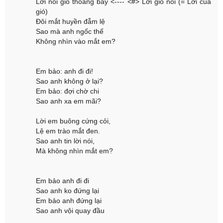
Lời nói gió thoảng bay <---- <#> Lời gió nói (= Lời của
gió)
Đôi mắt huyền đẫm lệ
Sao mà anh ngốc thế
Không nhìn vào mắt em?
Em bảo: anh đi đi!
Sao anh không ở lại?
Em bảo: đợi chờ chi
Sao anh xa em mãi?
Lời em buông cứng cỏi,
Lệ em trào mắt đen.
Sao anh tin lời nói,
Mà không nhìn mắt em?
Em bảo anh đi đi
Sao anh ko đứng lại
Em bảo anh đứng lại
Sao anh vội quay đầu