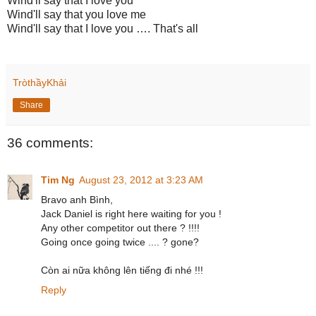
Wind'll say that I love you
Wind'll say that you love me
Wind'll say that I love you …. That's all
TròthầyKhải
Share
36 comments:
Tim Ng
August 23, 2012 at 3:23 AM
Bravo anh Bình,
Jack Daniel is right here waiting for you !
Any other competitor out there ? !!!!
Going once going twice .... ? gone?
Còn ai nữa không lên tiếng đi nhé !!!
Reply