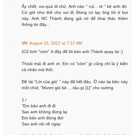
Ấy chết, vui quá đi chứ. Anh nào " rụt... rè " kệ anh đó.
Cứ giữ như thế cho vui đi. Đừng có lạy ông tôi ở bụi
này. Anh NC Thành đang giả vờ để khai thác thêm
thông tin đấy...
VH
August 25, 2012 at 7:57 AM
(Cố tính "còm" ở đây để lôi kéo anh Thành quay lại ;)
Thoải mái đi anh ơi. Em có "còm" gì cũng chỉ là ý kiến
cá nhân mà thôi.
Đề tài "Lời của gió' " này đã hết đâu. Ở nán lại bên này
một chút, "Mượn gió bẻ ....râu-gì [1]" cho sướng.
1./
"Em bảo anh đi đi
Sao anh không đứng lại
Em bảo anh đừng đợi
Sao anh vội về ngay