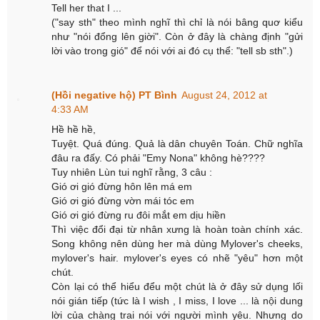
Tell her that I ...
("say sth" theo mình nghĩ thì chỉ là nói bâng quơ kiểu
như "nói đổng lên giời". Còn ở đây là chàng định "gửi
lời vào trong gió" để nói với ai đó cụ thể: "tell sb sth".)
(Hồi negative hộ) PT Bình
August 24, 2012 at
4:33 AM
Hề hề hề,
Tuyệt. Quá đúng. Quả là dân chuyên Toán. Chữ nghĩa
đâu ra đấy. Có phải "Emy Nona" không hè????
Tuy nhiên Lùn tui nghĩ rằng, 3 câu :
Gió ơi gió đừng hôn lên má em
Gió ơi gió đừng vờn mái tóc em
Gió ơi gió đừng ru đôi mắt em dịu hiền
Thì việc đổi đại từ nhân xưng là hoàn toàn chính xác.
Song không nên dùng her mà dùng Mylover's cheeks,
mylover's hair. mylover's eyes có nhẽ "yêu" hơn một
chút.
Còn lại có thể hiểu đểu một chút là ở đây sử dụng lối
nói gián tiếp (tức là I wish , I miss, I love ... là nội dung
lời của chàng trai nói với người mình yêu. Nhưng do