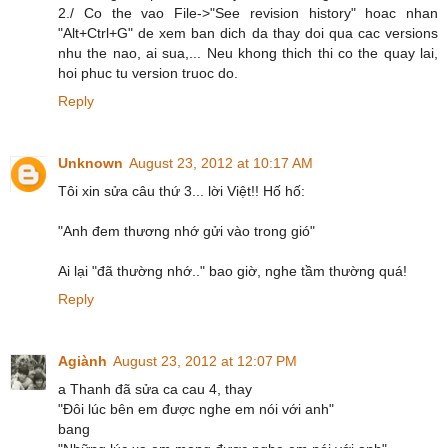
2./ Co the vao File->"See revision history" hoac nhan
"Alt+Ctrl+G" de xem ban dich da thay doi qua cac versions
nhu the nao, ai sua,... Neu khong thich thi co the quay lai,
hoi phuc tu version truoc do.
Reply
Unknown
August 23, 2012 at 10:17 AM
Tôi xin sửa câu thứ 3... lời Việt!! Hố hố:
"Anh đem thương nhớ gửi vào trong gió"
Ai lại "đã thường nhớ.." bao giờ, nghe tầm thường quá!
Reply
Agiành
August 23, 2012 at 12:07 PM
a Thanh đã sửa ca cau 4, thay
"Đôi lúc bên em được nghe em nói với anh"
bang