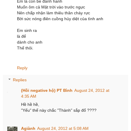
Em là con bé đành hanh
Muốn ôm cả Mặt trời vào trước ngực
Nên chấp nhận làm thiêu thân cháy rực
Bởi sức nóng điên cuồng hủy diệt của tình anh
Em sinh ra
là để
dành cho anh
Thế thôi.
Reply
Replies
(Hồi negative hộ) PT Bình
August 24, 2012 at
4:35 AM
Hề hề hề,
"Yếu" thế này chắc "Thành" sắp đổ ????
Agiành
August 24, 2012 at 5:08 AM