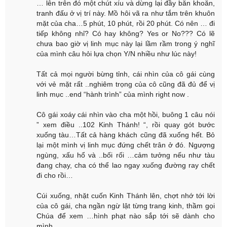
… lên trên đó một chút xíu và dừng lại đầy băn khoăn,
tranh đấu ở vị trí này. Mồ hôi vã ra như tắm trên khuôn
mặt của cha…5 phút, 10 phút, rồi 20 phút. Có nên … đi
tiếp không nhỉ? Có hay không? Yes or No??? Có lẽ
chưa bao giờ vị linh mục này lại lầm rầm trong ý nghĩ
của mình câu hỏi lựa chọn Y/N nhiều như lúc này!
Tất cả mọi người bừng tỉnh, cái nhìn của cô gái cùng
với vẻ mặt rất ..nghiêm trọng của cô cũng đã đủ để vị
linh mục ..end “hành trình” của mình right now .
Cô gái xoáy cái nhìn vào cha một hồi, buông 1 câu nói
” xem điều ..102 Kinh Thánh! “, rồi quay gót bước
xuống tàu…Tất cả hàng khách cũng đã xuống hết. Bỏ
lại một mình vị linh mục đứng chết trân ở đó. Ngượng
ngùng, xấu hổ và ..bối rối …cảm tưởng nếu như tàu
đang chạy, cha có thể lao ngay xuống đường ray chết
đi cho rồi…
Cúi xuống, nhặt cuốn Kinh Thánh lên, chợt nhớ tới lời
của cô gái, cha ngần ngừ lật từng trang kinh, thầm gọi
Chúa để xem …hình phạt nào sắp tới sẽ dành cho
mình…