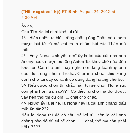
("Hồi negative" hộ) PT Bình
August 24, 2012 at
4:30 AM
Ây da,
Chú Tim Ng lại chơi khó tui rồi.
1/- "Hiển nhiên ta biết" rằng chẳng ông Thần nào thèm
mượn bút tớ cả mà chỉ có tớ chôm bút của Thần mà
thôi.
2/- "Emy Nona, anh yêu em" ấy là lời của cái nhà anh
Anonymous mượn bút ông Anton Tsekhov chớ nào đến
lượt tui. Cái nhà anh này nghe nói đang loanh quanh
đâu đó trong nhóm TrothayKhai mà chửa chịu xưng
danh chớ tui đây có ranh có dáng đàng hoàng chớ bộ.
3/- Nếu được chọn thì chắc hẳn tui sẽ chọn Nona rùi,
còn phải hỏi nữa sao??? Có điều ai cho mà đòi được,
vậy nên thôi thì cứ ôm .... chai cho chắc.
4/- Người ấy là ai hè, là Nona hay là cái anh chàng dấu
mặt ẩn tên???
Nếu là Nona thì đã có câu trả lời rùi, còn là cái anh
chàng nào đó thì tui sẽ chọn ...... chai, thế mà còn phải
hỏi ư????