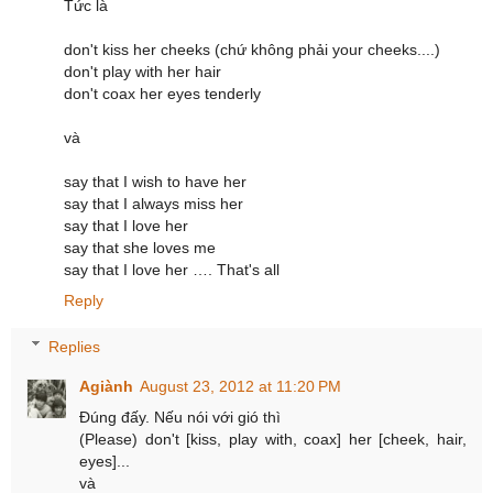
Tức là
don't kiss her cheeks (chứ không phải your cheeks....)
don't play with her hair
don't coax her eyes tenderly
và
say that I wish to have her
say that I always miss her
say that I love her
say that she loves me
say that I love her …. That's all
Reply
Replies
Agiành
August 23, 2012 at 11:20 PM
Đúng đấy. Nếu nói với gió thì
(Please) don't [kiss, play with, coax] her [cheek, hair,
eyes]...
và