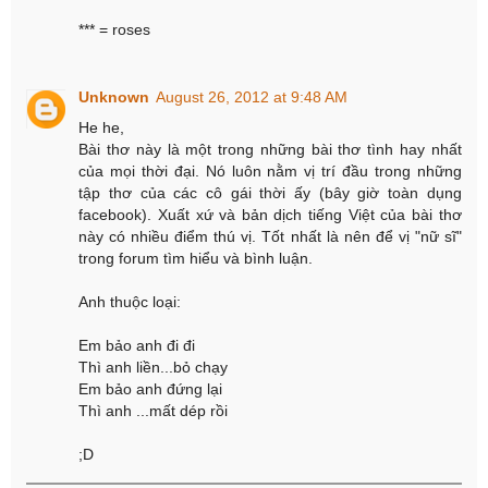
*** = roses
Unknown
August 26, 2012 at 9:48 AM
He he,
Bài thơ này là một trong những bài thơ tình hay nhất
của mọi thời đại. Nó luôn nằm vị trí đầu trong những
tập thơ của các cô gái thời ấy (bây giờ toàn dụng
facebook). Xuất xứ và bản dịch tiếng Việt của bài thơ
này có nhiều điểm thú vị. Tốt nhất là nên để vị "nữ sĩ"
trong forum tìm hiểu và bình luận.
Anh thuộc loại:
Em bảo anh đi đi
Thì anh liền...bỏ chạy
Em bảo anh đứng lại
Thì anh ...mất dép rồi
;D