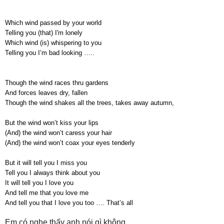
Which wind passed by your world
Telling you (that) I'm lonely
Which wind (is) whispering to you
Telling you I’m bad looking …..
Though the wind races thru gardens
And forces leaves dry, fallen
Though the wind shakes all the trees, takes away autumn,
But the wind won’t kiss your lips
(And) the wind won’t caress your hair
(And) the wind won’t coax your eyes tenderly
But it will tell you I miss you
Tell you I always think about you
It will tell you I love you
And tell me that you love me
And tell you that I love you too …. That’s all
Em có nghe thấy anh nói gì không