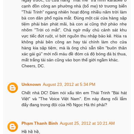
Ngày trước, có cửa hàng "mát mẻ" trá hình karaoke ở
cạnh đồn công an phường nhà (bố mẹ) tớ trương biển
"Thái Trinh" ngang nhiên hoạt động nhiều năm trời làm
bà con dân phố ngứa mắt. Đùng một cái cửa hàng sập
tiệm phải bán phát mãi, bà con ai cũng thở phào nhẹ
nhõm "Trời có mắt". Chả ngờ mấy chủ cảnh sát khu
vực tiếc đứt ruột, vì bớt nguồn thu nhập bảo kê. Hóa ra
không phải bên công an hay tài chính làm cho cửa
hàng kia sập tiệm, mà là ông chủ sẵn tiền "buôn thân
xác gái gú" mới nổi máu đề đóm cá độ bóng đá bị thua,
mất trắng tài sản cũng vào bọn thế giới ngầm khác.
Cheers, DC.
Unknown
August 23, 2012 at 5:34 PM
Chết nhá DC! Dám nói xấu tên em Thái Trinh "Bài hát
Việt" và "The Voice Việt Nam". Em này đang nổi lắm
đấy đang trong đội của Hồ Ngọc Hà thì phải?
Phạm Thanh Binh
August 25, 2012 at 10:21 AM
Hề hề hề,