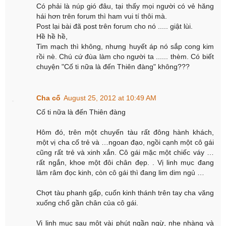
Có phải là núp gió đâu, tại thấy mọi người có vẻ hăng
hái hơn trên forum thì ham vui tí thôi mà.
Post lại bài đã post trên forum cho nó ..... giật lùi.
Hề hề hề,
Tim mạch thì không, nhưng huyết áp nó sắp cong kim
rồi nè. Chú cứ đùa làm cho người ta ...... thèm. Có biết
chuyện "Cố ti nữa là đến Thiên đàng" không???
Cha cố
August 25, 2012 at 10:49 AM
Cố ti nữa là đến Thiên đàng
Hôm đó, trên một chuyến tàu rất đông hành khách,
một vị cha cố trẻ và …ngoan đạo, ngồi cạnh một cô gái
cũng rất trẻ và xinh xắn. Cô gái mặc một chiếc váy …
rất ngắn, khoe một đôi chân đẹp. . Vị linh mục đang
lâm râm đọc kinh, còn cô gái thì đang lim dim ngủ …
Chợt tàu phanh gấp, cuốn kinh thánh trên tay cha văng
xuống chổ gần chân của cô gái.
Vị linh mục sau một vài phút ngần ngừ, nhẹ nhàng và