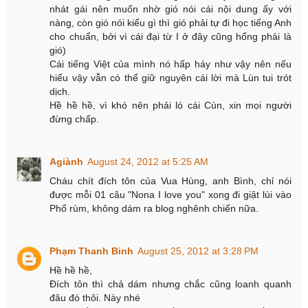
nhát gái nên muốn nhờ gió nói cái nội dung ấy với
nàng, còn gió nói kiểu gì thì gió phải tự đi học tiếng Anh
cho chuẩn, bởi vì cái đại từ I ở đây cũng hổng phải là
gió)
Cái tiếng Việt của mình nó hấp háy như vậy nên nếu
hiểu vậy vẫn có thể giữ nguyên cái lời mà Lùn tui trót
dịch.
Hề hề hề, vì khó nên phải ló cái Cùn, xin mọi người
đừng chấp.
Agiành
August 24, 2012 at 5:25 AM
Cháu chít đích tôn của Vua Hùng, anh Bình, chỉ nói
được mỗi 01 câu "Nona I love you" xong đi giật lùi vào
Phố rùm, không dám ra blog nghênh chiến nữa.
Phạm Thanh Binh
August 25, 2012 at 3:28 PM
Hề hề hề,
Đích tôn thì chả dám nhưng chắc cũng loanh quanh
đâu đó thôi. Này nhé