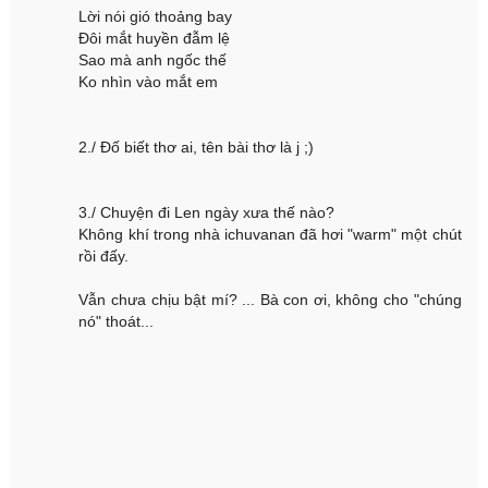
Lời nói gió thoảng bay
Đôi mắt huyền đẫm lệ
Sao mà anh ngốc thế
Ko nhìn vào mắt em
2./ Đố biết thơ ai, tên bài thơ là j ;)
3./ Chuyện đi Len ngày xưa thế nào?
Không khí trong nhà ichuvanan đã hơi "warm" một chút
rồi đấy.
Vẫn chưa chịu bật mí? ... Bà con ơi, không cho "chúng
nó" thoát...