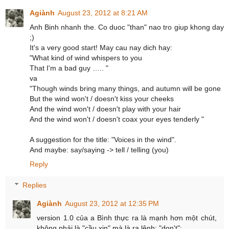
Agiành
August 23, 2012 at 8:21 AM
Anh Binh nhanh the. Co duoc "than" nao tro giup khong day
;)
It's a very good start! May cau nay dich hay:
"What kind of wind whispers to you
That I'm a bad guy ….. "
va
"Though winds bring many things, and autumn will be gone
But the wind won't / doesn't kiss your cheeks
And the wind won't / doesn't play with your hair
And the wind won't / doesn't coax your eyes tenderly "
A suggestion for the title: "Voices in the wind".
And maybe: say/saying -> tell / telling (you)
Reply
Replies
Agiành
August 23, 2012 at 12:35 PM
version 1.0 của a Bình thực ra là mạnh hơn một chút,
không phải là "cầu xin" mà là ra lệnh: "don't":