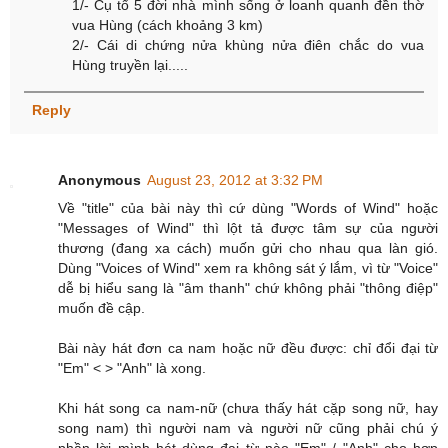
1/- Cụ tổ 5 đời nhà mình sống ở loanh quanh đền thờ
vua Hùng (cách khoảng 3 km)
2/- Cái di chứng nửa khùng nửa điên chắc do vua
Hùng truyền lại.....
Reply
Anonymous
August 23, 2012 at 3:32 PM
Về "title" của bài này thì cứ dùng "Words of Wind" hoặc
"Messages of Wind" thì lột tả được tâm sự của người
thương (đang xa cách) muốn gửi cho nhau qua làn gió.
Dùng "Voices of Wind" xem ra không sát ý lắm, vì từ "Voice"
dễ bị hiểu sang là "âm thanh" chứ không phải "thông điệp"
muốn đề cập.
Bài này hát đơn ca nam hoặc nữ đều được: chỉ đổi đại từ
"Em" < > "Anh" là xong.
Khi hát song ca nam-nữ (chưa thấy hát cặp song nữ, hay
song nam) thì người nam và người nữ cũng phải chú ý
phần lời mình hát dùng đại từ nào "Em" / "Anh" cho hợp