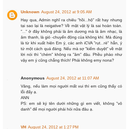
Unknown
August 24, 2012 at 9:05 AM
Hay qua, Admin nghĩ ra chiêu "hồi...hộ" rất hay nhưng
tại sao lại là neigative? Về mặt vật lý là sai hoàn toàn.
"..." ở đây không phải là âm dương mà là âm nhạc, là
âm thanh, là gió -chuyển động của không khí. Mà đúng
là từ khi xuất hiện Em ý, các anh iCVA "rụt...rè" hẳn, ý
tứ một cách quá đáng. Nếu mà sợ "kiểm duyệt" về mặt
lời nói thì "chém" không ra "âm" đâu. Phều phào như
vậy em ý cũng chẳng thích! Phải không emy nona?
Anonymous
August 24, 2012 at 11:07 AM
Vâng, nếu làm mọi người mất vui thì em cũng thấy có
lỗi đấy ạ.
ANN
PS: em sẽ ký tên dưới những gì em viết, không "vô
danh" để mọi người phải hỏi nữa đâu ạ.
VH
August 24, 2012 at 1:27 PM