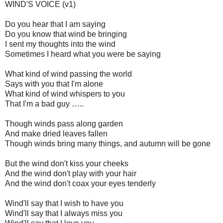
WIND'S VOICE (v1)
Do you hear that I am saying
Do you know that wind be bringing
I sent my thoughts into the wind
Sometimes I heard what you were be saying
What kind of wind passing the world
Says with you that I'm alone
What kind of wind whispers to you
That I'm a bad guy …..
Though winds pass along garden
And make dried leaves fallen
Though winds bring many things, and autumn will be gone
But the wind don't kiss your cheeks
And the wind don't play with your hair
And the wind don't coax your eyes tenderly
Wind'll say that I wish to have you
Wind'll say that I always miss you