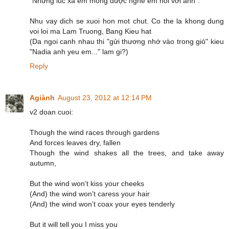
"Những lúc xa em mong được nghe em nói với anh".
Nhu vay dich se xuoi hon mot chut. Co the la khong dung
voi loi ma Lam Truong, Bang Kieu hat
(Da ngoi canh nhau thi "gửi thương nhớ vào trong gió" kieu
"Nadia anh yeu em..." lam gi?)
Reply
Agiành
August 23, 2012 at 12:14 PM
v2 doan cuoi:
Though the wind races through gardens
And forces leaves dry, fallen
Though the wind shakes all the trees, and take away
autumn,
But the wind won’t kiss your cheeks
(And) the wind won’t caress your hair
(And) the wind won’t coax your eyes tenderly
But it will tell you I miss you