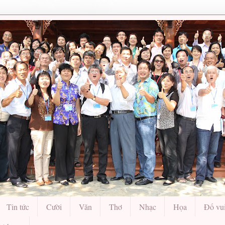
Tin tức
Cười
Văn
Thơ
Nhạc
Họa
Đố vu