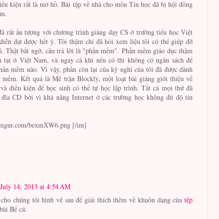
iều kiện rất là mơ hồ. Bài tập về nhà cho môn Tin học đã bị hội đồng
ấm.
đã rất ấn tượng với chương trình giảng dạy CS ở trường tiểu học Việt
iễn đạt được hết ý. Tôi thậm chí đã hỏi xem liệu tôi có thể giúp đỡ
ì. Thật bất ngờ, câu trả lời là "phần mềm". Phần mềm giáo dục thậm
n tại ở Việt Nam, và ngay cả khi nếu có thì không có ngân sách để
hần mềm nào. Vì vậy, phần còn lại của kỳ nghỉ của tôi đã được dành
 mềm. Kết quả là Mê trận Blockly, một loạt bài giảng giới thiệu về
và điều kiện để học sinh có thể tự học lập trình. Tất cả mọi thứ đã
 đĩa CD bởi vì khả năng Internet ở các trường học không đủ độ tin
i.imgur.com/bexmXW6.png [/im]
July 14, 2013 at 4:54 AM
 cho chúng tôi hình vẽ sau để giải thích thêm về khuôn dạng của
tệp
bài Bể cá: