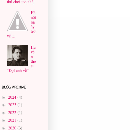
thú chơi tao nhã
Hà
nội
ng
ày
trở
về ...
Hu
yề
n
tho
ại
“Đợi anh về”
BLOG ARCHIVE
2024
(4)
►
2023
(1)
►
2022
(1)
►
2021
(1)
►
2020
(3)
►