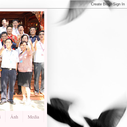
i
Ảnh
Media