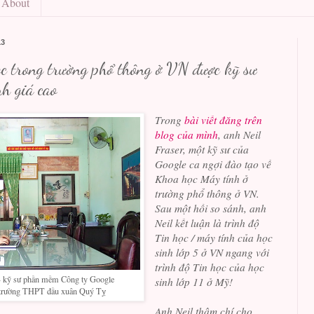
About
13
ọc trong trường phổ thông ở VN được kỹ sư
h giá cao
Trong
bài viết đăng trên
blog của mình
, anh Neil
Fraser, một kỹ sư của
Google ca ngợi đào tạo về
Khoa học Máy tính ở
trường phổ thông ở VN.
Sau một hồi so sánh, anh
Neil kết luận là trình độ
Tin học / máy tính của học
sinh lớp 5 ở VN ngang với
trình độ
Tin học của học
 - kỹ sư phần mềm Công ty Google
sinh lớp 11 ở Mỹ!
 trường THPT đầu xuân Quý Tỵ
Anh Neil thậm chí cho