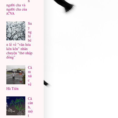
h
người cha và
người cha của
iCVA
Su
y
ng
hĩ
bê
n lề về "văn hóa
kên kên" nhân
chuyện "thơ nhập
đồng"
Cả
m
xú
c
về
Hà Tiên
Cá
cản
h,
mộ
t