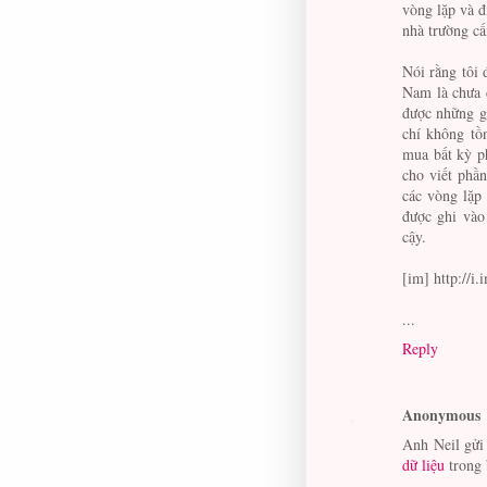
vòng lặp và đ
nhà trường c
Nói rằng tôi 
Nam là chưa d
được những g
chí không tồ
mua bất kỳ p
cho viết phần
các vòng lặp 
được ghi vào
cậy.
[im] http://
...
Reply
Anonymous
Anh Neil gửi
dữ liệu
trong 