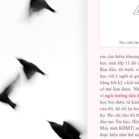
Học sinh lớp 
em cần thêm khoảng
học sinh lớp 11 đó 
Ban đầu, tôi bước v
học với ý nghĩ sẽ g
bằng bất kỳ cách nà
có thể làm được. N
vì
ngôi trường tiểu 
học hỏi được từ ki
của tôi, thì tôi lại h
họ. Họ chỉ cho tôi t
đào tạo Tin học (K
Máy tính KHMT) n
thực hiện như thế n