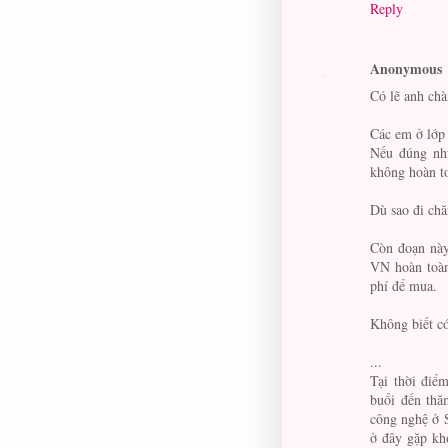
Reply
Anonymous
Có lẽ anh chà
Các em ở lớp 
Nếu đúng như
không hoàn t
Dù sao đi chă
Còn đoạn này
VN hoàn toàn
phí để mua.
Không biết c
...
Tại thời điể
buổi đến thă
công nghệ ở S
ở đây gặp kh