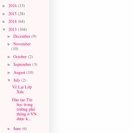
2016
(13)
►
2015
(28)
►
2014
(64)
►
2013
(104)
▼
December
(9)
►
November
►
(10)
October
(2)
►
September
(3)
►
August
(10)
►
July
(2)
▼
Về Lại Lớp
Xưa
Đào tạo Tin
học trong
trường phổ
thông ở VN
được k...
June
(6)
►