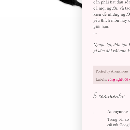
cần phải bắt đầu sớ
cả mọi người, và tạ
kiện đề những ngư
yêu thích môn này c
giới hạn.
...
Ngược lại, đào tạo
gì lắm đối với anh k
Posted by
Anonymous
Labels:
công nghệ
,
đố 
5 comments:
Anonymous
Trong bài có
cái nút Googl