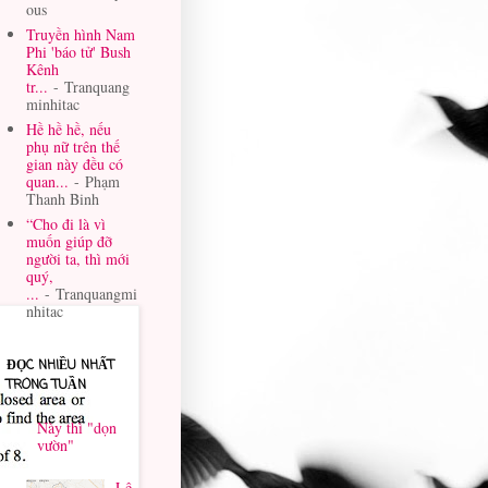
ous
Truyền hình Nam
Phi 'báo tử' Bush
Kênh
tr...
- Tranquang
minhitac
Hề hề hề, nếu
phụ nữ trên thế
gian này đều có
quan...
- Phạm
Thanh Binh
“Cho đi là vì
muốn giúp đỡ
người ta, thì mới
quý,
...
- Tranquangmi
nhitac
ĐỌC NHIỀU NHẤT
TRONG TUẦN
Này thì "dọn
vườn"
Lê