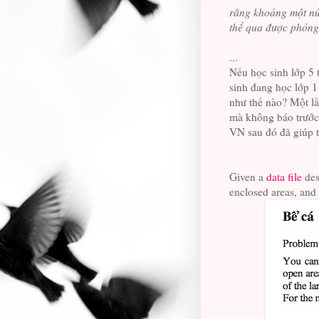
rằng khoảng một nử
thể qua được phỏng
...
Nếu học sinh lớp 5 
sinh đang học lớp 1
như thế nào? Một l
mà không báo trước.
VN sau đó đã giúp t
Given a
data file
des
enclosed areas, and 