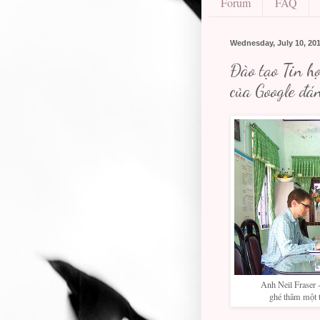
Forum
FAQ
Wednesday, July 10, 20
Đào tạo Tin h
của Google đán
Anh Neil Fraser
ghé thăm một