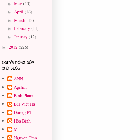
May
(10)
►
April
(16)
►
March
(13)
►
February
(11)
►
January
(12)
►
2012
(226)
►
NGƯỜI ĐÓNG GÓP
CHO BLOG
ANN
Agiành
Binh Pham
Bui Viet Ha
Duong PT
Hòa Bình
MH
Nguyen Tran