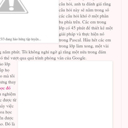
câu hỏi, anh ta đánh giá rằng
câu hỏi này sẽ nằm trong số
các câu hỏi khó ở một phần
ba phía trên. Các em trong
lớp có 45 phút để thiết kế một
giải pháp và thực hiện nó
5/3 đang hào hứng tập luyện...
trong Pascal. Hầu hết các em
trong lớp làm xong, một vài
 năm phút. Tôi không nghi ngờ gì rằng một nửa trong đám
có thể vượt qua quá trình phỏng vấn của Google.
ào lớp
iúp họ
o mà tôi
hưng thay
học đó
nh nghiệm
ọc được từ
hấy việc
hoa học
ên được
ào. Đó là