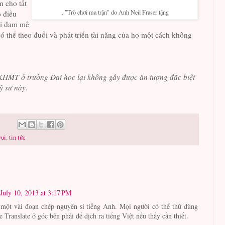
m cho tất
..."Trò chơi ma trận" do Anh Neil Fraser tặng
o điều
ời đam mê
ó thể theo đuổi và phát triển tài năng của họ một cách không
 KHMT ở trường Đại học lại không gây được ấn tượng đặc biệt
ỹ sư này.
vui
,
tin tức
July 10, 2013 at 3:17 PM
 một vài đoạn chép nguyên si tiếng Anh. Mọi người có thể thử dùng
e Translate ở góc bên phải để dịch ra tiếng Việt nếu thấy cần thiết.