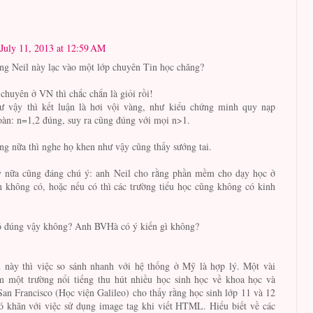
July 11, 2013 at 12:59 AM
ng Neil này lạc vào một lớp chuyên Tin học chăng?
chuyên ở VN thì chắc chắn là giỏi rồi!
 vậy thì kết luận là hơi vội vàng, như kiểu chứng minh quy nạp
oàn: n=1,2 đúng, suy ra cũng đúng với mọi n>1.
ng nữa thì nghe họ khen như vậy cũng thấy sướng tai.
 nữa cũng đáng chú ý: anh Neil cho rằng phần mềm cho dạy học ở
 không có, hoặc nếu có thì các trường tiểu học cũng không có kinh
ó đúng vậy không? Anh BVHà có ý kiến gì không?
m này thì việc so sánh nhanh với hệ thống ở Mỹ là hợp lý. Một vài
m một trường nổi tiếng thu hút nhiều học sinh học về khoa học và
an Francisco (Học viện Galileo) cho thấy rằng học sinh lớp 11 và 12
ó khăn với việc sử dụng image tag khi viết HTML. Hiếu biết về các