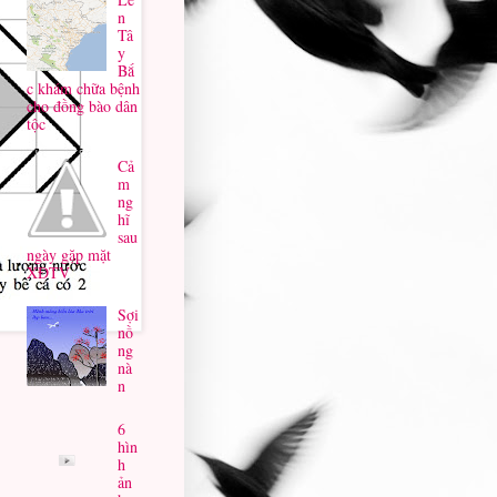
n
Tâ
y
Bắ
c khám chữa bệnh
cho đồng bào dân
tộc
Cả
m
ng
hĩ
sau
ngày gặp mặt
XĐTV
Sợi
nồ
ng
nà
n
6
hìn
h
ản