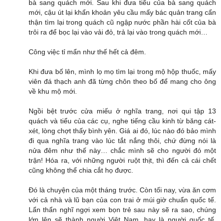
bà sang quách mới. Sau khi đưa tiểu của bà sang quách
mới, cậu út lại khẩn khoản yêu cầu mấy bác quản trang cẩn
thận tìm lại trong quách cũ ngập nước phần hài cốt của bà
trôi ra để bọc lại vào vải đỏ, trả lại vào trong quách mới…
Công việc tỉ mẩn như thế hết cả đêm.
Khi đưa bố lên, mình lọ mọ tìm lại trong mộ hộp thuốc, mấy
viên đá thạch anh đã từng chôn theo bố để mang cho ông
về khu mộ mới.
Ngồi bệt trước cửa miếu ở nghĩa trang, nơi qui tập 13
quách và tiểu của các cụ, nghe tiếng cầu kinh từ băng cát-
xét, lòng chợt thấy bình yên. Giá ai đó, lúc nào đó bảo mình
đi qua nghĩa trang vào lúc tắt nắng thôi, chứ đừng nói là
nửa đêm như thế này… chắc mình sẽ cho người đó một
trận! Hóa ra, với những người ruột thịt, thì đến cả cái chết
cũng không thể chia cắt họ được.
Đó là chuyện của một tháng trước. Còn tối nay, vừa ăn cơm
với cả nhà và lũ bạn của con trai ở múi giờ chuẩn quốc tế.
Lẩn thẩn nghĩ ngợi xem bọn trẻ sau này sẽ ra sao, chúng
lớn lên sẽ thành người Việt Nam, hay là người quốc tế.