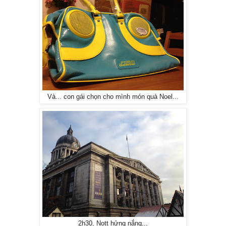
Và... con gái chọn cho mình món quà Noel...
2h30, Nott hửng nắng...