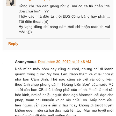
Đồng chí "ân oán giang hồ" gì mà có cả tin nhắn "đe
doạ chửi bới" ...??
Thấy các nhà đầu tư thời BĐS đóng băng hay phải ...
Tắt điện thoại :-)))
Hy vọng đồng chí sang năm mới chỉ nhận toàn tin vui
thôi :-)))
Reply
Anonymous
December 30, 2012 at 11:48 AM
Nhà mình mấy hôm nay cũng đi chơi, nhưng chỉ đi loanh
quanh trong nước Mỹ thôi. Lên Idaho thăm và ở lại chơi ở
nhà bạn Cẩm Bình. Thế nào cũng sẽ viết vài dòng kèm
theo ảnh chụp phong cảnh "Hoàng Liên Sơn" của nước Mỹ
- Lời của bạn CB chủ không phải của mình. Y nói là nơi rất
hẻo lánh, nơi có nhiều người theo đạo Mormon, cái đạo cho
phép, thậm chí khuyến khích lấy nhiều vợ. Mấy hôm đầu
tiên người vẫn còn ế ẩm vì lâu ngày không đi trượt tuyết,
không quen, nên cả hai đứa ngã liên tục. May mà tuyết mới
rơi nên còn rất dày, ngã xuống êm ru.