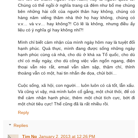
Chúng có thể ngồi ở nghĩa trang cả đêm như bố mẹ chúng
bên những hài cốt của người thân hay không, chúng có
hàng năm viếng thăm nhà thờ họ hay không, chúng có
v.v… và v.v… hay không?! Có lẽ là không, nhưng điều ấy
liệu có ý nghĩa gì hay không nhỉ?!
Mình chỉ biết cảm nhận của mình ngày hôm nay là tuyệt đối
hạnh phúc. Quả thực, mình đang được sống những ngày
hạnh phúc cùng cả nhà, cho dù ở khá xa Tổ quốc, cho dù
chỉ có mấy ngày, cho dù công việc vẫn ngổn ngang, điện
thoại vẫn réo rắt, email vẫn sầm sập, thậm chí, thỉnh
thoảng vẫn có một, hai tin nhắn đe dọa, chửi bới…
Cuộc sống, xã hội, con người… luôn luôn có cả tốt, lẫn xấu.
Và cũng vì vậy, mà mình luôn cố gắng, một chút thôi, để có
thể cảm nhận hạnh phúc, thêm một chút tích cực, bớt đi
một chút tiêu cực! Thế cũng đã là rất nhiều rồi.
Reply
Replies
Tim Ng
January 2, 2013 at 12:26 PM