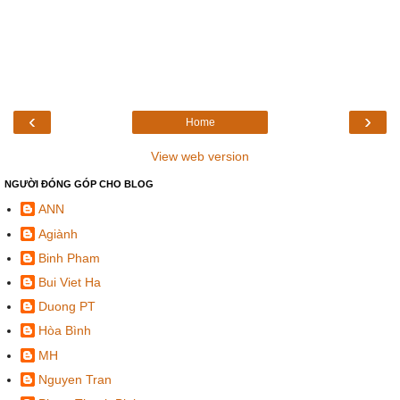
‹
›
Home
View web version
NGƯỜI ĐÓNG GÓP CHO BLOG
ANN
Agiành
Binh Pham
Bui Viet Ha
Duong PT
Hòa Bình
MH
Nguyen Tran