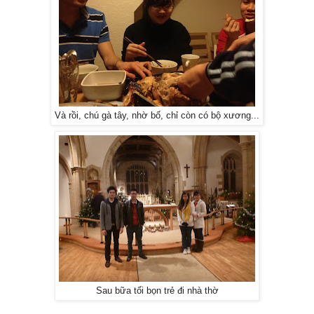
Và rồi, chú gà tây, nhờ bố, chỉ còn có bộ xương...
Sau bữa tối bọn trẻ đi nhà thờ