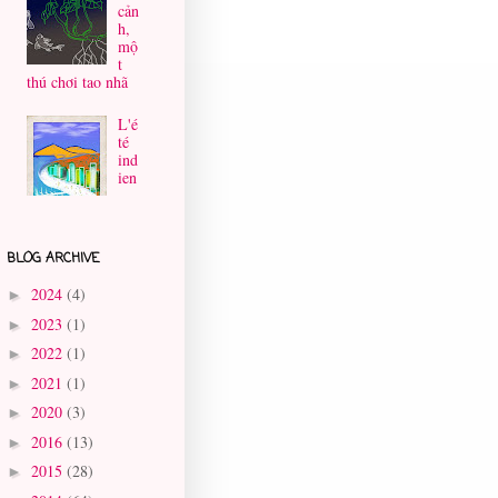
cản
h,
mộ
t
thú chơi tao nhã
L'é
té
ind
ien
BLOG ARCHIVE
2024
(4)
►
2023
(1)
►
2022
(1)
►
2021
(1)
►
2020
(3)
►
2016
(13)
►
2015
(28)
►