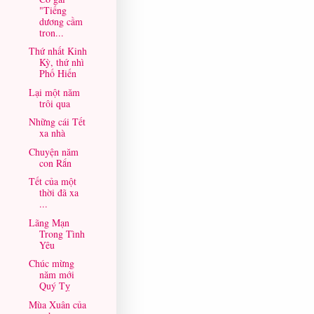
"Tiếng
dương cầm
tron...
Thứ nhất Kinh
Kỳ, thứ nhì
Phố Hiến
Lại một năm
trôi qua
Những cái Tết
xa nhà
Chuyện năm
con Rắn
Tết của một
thời đã xa
...
Lãng Mạn
Trong Tình
Yêu
Chúc mừng
năm mới
Quý Tỵ
Mùa Xuân của