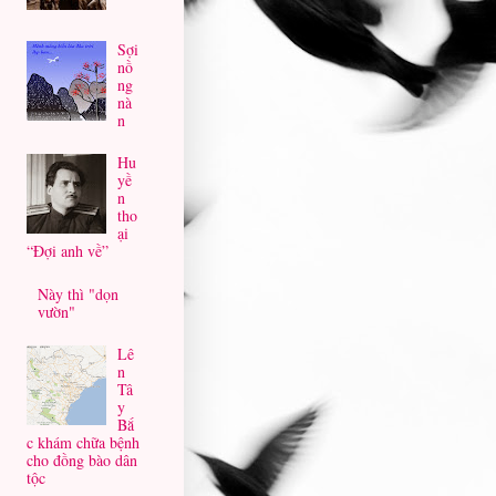
Sợi
nồ
ng
nà
n
Hu
yề
n
tho
ại
“Đợi anh về”
Này thì "dọn
vườn"
Lê
n
Tâ
y
Bắ
c khám chữa bệnh
cho đồng bào dân
tộc