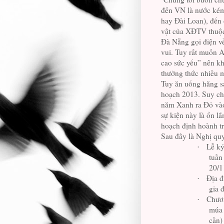
đến VN là nước kém
hay Đài Loan), đến 
vật của XĐTV thuộc
Đà Nẵng gọi điện v
vui. Tuy rất muốn 
cao sức yếu” nên khó
thưởng thức nhiều 
Tuy ăn uống hăng s
hoạch 2013. Suy cho
năm Xanh ra Đỏ vào 
sự kiện này là ổn lắ
hoạch định hoành t
Sau đây là Nghị qu
Lễ kỷ
·
tuần
20/1
Địa đ
·
gia 
Chươn
·
múa 
cần)