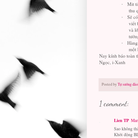
Mit t
·
thu 
Sẽ có
·
viết
và l
tưởn
Hàng
·
một 
Nay kính báo toàn 
Ngọc, i-Xanh
Posted by
Tự sướng đào
1 comment:
Lien TP
Mar
Sao không th
Khởi động BL