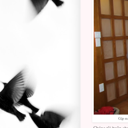
Gặp mặ
Chúng tôi buôn chuy