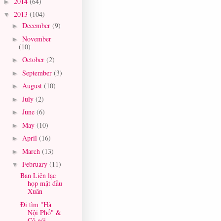
2014
(64)
►
2013
(104)
▼
December
(9)
►
November
►
(10)
October
(2)
►
September
(3)
►
August
(10)
►
July
(2)
►
June
(6)
►
May
(10)
►
April
(16)
►
March
(13)
►
February
(11)
▼
Ban Liên lạc
họp mặt đầu
Xuân
Đi tìm "Hà
Nội Phố" &
Cô gái