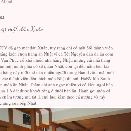
About
013
họp mặt đầu Xuân
 đã gặp mặt đầu Xuân, tuy rằng chỉ có mặt 5/8 thành viên.
sáng kiến chọn hàng ăn Nhật vì cả Tết Nguyên đán đã ăn cơm
ố Vạn Phúc có khá nhiều nhà hàng Nhật, nhưng cái nhà hàng
ằm một mình phía có sứ quán Nhật, còn lại đều nằm bên kia
a hàng này mới mở nên nhiều người trong BanLL tìm mãi mới
n các thành viên đều thích món Nhật thì anh HaBV lớp Xanh
đến món ăn Nhật. Thậm chí anh ngạc nhiên vì có kiểu ngồi bàn
ua 1 ô đất được khoét rộng ở dưới bàn ăn. Hạnh gọi món cá
n chấm tương mù tạt là chủ lực, kèm theo cá nướng và mỳ
 chưng của bếp Nhật.