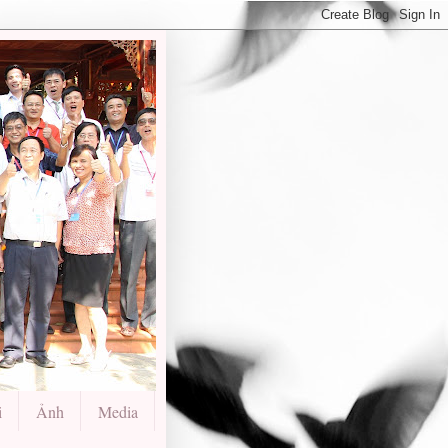
i
Ảnh
Media