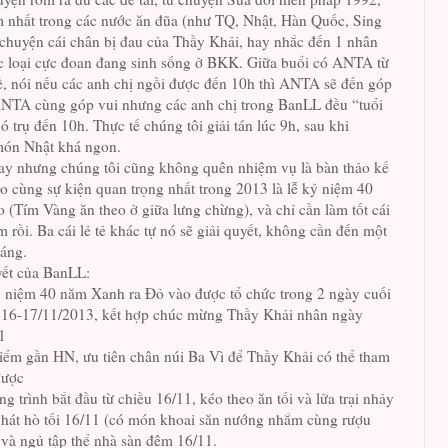
 nhất trong các nước ăn đũa (như TQ, Nhật, Hàn Quốc, Sing
chuyện cái chân bị đau của Thầy Khải, hay nhắc đến 1 nhân
 loại cực đoan đang sinh sống ở BKK. Giữa buổi có ANTA từ
ề, nói nếu các anh chị ngồi được đến 10h thì ANTA sẽ đến góp
ANTA cùng góp vui nhưng các anh chị trong BanLL đều “tuổi
 trụ đến 10h. Thực tế chúng tôi giải tán lúc 9h, sau khi
món Nhật khá ngon.
ay nhưng chúng tôi cũng không quên nhiệm vụ là bàn thảo kế
 cùng sự kiện quan trọng nhất trong 2013 là lễ kỷ niệm 40
(Tím Vàng ăn theo ở giữa lưng chừng), và chỉ cần làm tốt cái
m rồi. Ba cái lẻ tẻ khác tự nó sẽ giải quyết, không cần đến một
ráng.
yết của BanLL:
 niệm 40 năm Xanh ra Đỏ vào được tổ chức trong 2 ngày cuối
 16-17/11/2013, kết hợp chúc mừng Thầy Khải nhân ngày
1
iểm gần HN, ưu tiên chân núi Ba Vì để Thầy Khải có thể tham
được
g trình bắt đầu từ chiều 16/11, kéo theo ăn tối và lửa trại nhảy
hát hò tối 16/11 (có món khoai săn nướng nhắm cùng rượu
 và ngủ tập thể nhà sàn đêm 16/11.