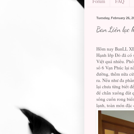
Forum
FAQ
Tuesday, February 26, 2
Ban Liên lạc 
Hôm nay BanLL XĐTV
Hạnh lớp Đỏ đã có 
Việt quá nhiều. Ph
số 6 Vạn Phúc lại n
đường, thêm nữa cử
ra. Nếu như đa phầ
lại chưa từng biết 
để chân xuống đất q
sống cuốn rong biể
lạnh, toàn món đặc