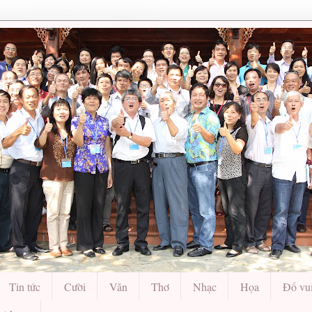
Tin tức
Cười
Văn
Thơ
Nhạc
Họa
Đố vu