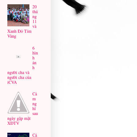
20
thá
ng
11
và
Xanh Đỏ Tím
Vàng
6
hìn
h
ản
h
người cha và
người cha của
iCVA
Cả
m
ng
hĩ
sau
ngày gặp mặt
XĐTV
Cá