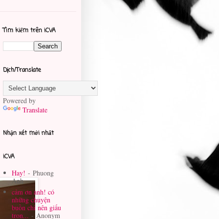
Tìm kiếm trên iCVA
Dịch/Translate
Powered by
Translate
Nhận xét mới nhất
iCVA
Hay!
- Phuong
Anh
cảm ơn anh! có
những chuyện
buồn chỉ nên giấu
tron...
- Anonym