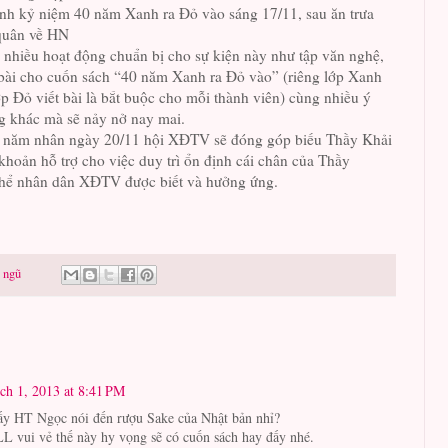
inh kỷ niệm 40 năm Xanh ra Đỏ vào sáng 17/11, sau ăn trưa
quân về HN
 nhiều hoạt động chuẩn bị cho sự kiện này như tập văn nghệ,
 bài cho cuốn sách “40 năm Xanh ra Đỏ vào” (riêng lớp Xanh
ớp Đỏ viết bài là bắt buộc cho mỗi thành viên) cùng nhiều ý
g khác mà sẽ nảy nở nay mai.
 năm nhân ngày 20/11 hội XĐTV sẽ đóng góp biếu Thầy Khải
khoản hỗ trợ cho việc duy trì ổn định cái chân của Thầy
thể nhân dân XĐTV được biết và hưởng ứng.
 ngũ
ch 1, 2013 at 8:41 PM
ấy HT Ngọc nói đến rượu Sake của Nhật bản nhỉ?
L vui vẻ thế này hy vọng sẽ có cuốn sách hay đấy nhé.