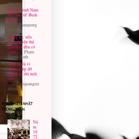
ous
Truyền hình Nam
Phi 'báo tử' Bush
Kênh
tr...
- Tranquang
minhitac
Hề hề hề, nếu
phụ nữ trên thế
gian này đều có
quan...
- Phạm
Thanh Binh
“Cho đi là vì
muốn giúp đỡ
người ta, thì mới
quý,
...
- Tranquangmi
nhitac
ĐỌC NHIỀU NHẤT
TRONG TUẦN
Nă
m
19
72