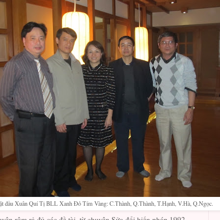
t đầu Xuân Quí Tị BLL Xanh Đỏ Tím Vàng: C.Thành, Q.Thành, T.Hạnh, V.Hà, Q.Ngọc.
ện rôm rả đủ các đề tài, từ chuyện Sửa đổi hiến pháp 1992,