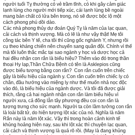
người tuổi Tỵ thường có vẻ trầm tĩnh, có khi gây cảm giác
lạnh lùng cho người mới tiếp xúc, cái lạnh lùng bề ngoài
mang bản chất có lửa bên trong, nó sẽ được bộc lộ một
cách phong phú dồi dào.
Các nhà phong thủy dự đoán Quý Tỵ là năm của lạc quan,
cải cách và thịnh vượng. Mà có lẽ là như vậy thật! Mẹ tôi
công tác bên Y tế, cha tôi thì cũng gốc nghành Y, nhưng rồi
cụ theo kháng chiến nên chuyển sang quân đội. Chính vì thế
mà tôi luôn thắc mắc tại sao ngành y học và dược học cả
hai đều nhận con rắn là biểu hiệu? Thêm vào đó trong thần
thoại Hy lạp,Thần Chữa Bệnh có tên là Asklepios cũng
được biểu tượng bằng con rắn?
Con rắn cuốn trên chiếc
gậy là biểu hiệu của ngành y. Con rắn cuốn trên chiếc ly có
chân, đầu hướng vào miệng ly như thể muốn nhả nọc độc
vào đó, là biểu hiệu của ngành dược. Và tôi đã được giải
thích, rằng cả hai ngành nhận con rắn làm biểu hiệu vì
người xưa, cả đông lẫn tây phương đều coi con rắn là
tượng trưng cho sức mạnh. Người ta còn lầm tưởng con rắn
là loài bất tử, do hiện tượng lột xác của nó. Nghĩa là năm
Rắn này là năm lột xác. Vậy thì trong hoàn cảnh kinh tế
khủng hoảng hiện nay, sau khi lột xác thì chuyện lạc quan,
cải cách và thịnh vượng là quá rõ rồi. (May là đang khủng