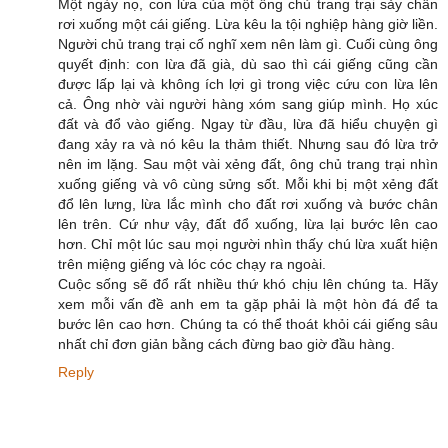
Một ngày nọ, con lừa của một ông chủ trang trại sảy chân
rơi xuống một cái giếng. Lừa kêu la tội nghiệp hàng giờ liền.
Người chủ trang trại cố nghĩ xem nên làm gì. Cuối cùng ông
quyết định: con lừa đã già, dù sao thì cái giếng cũng cần
được lấp lại và không ích lợi gì trong việc cứu con lừa lên
cả. Ông nhờ vài người hàng xóm sang giúp mình. Họ xúc
đất và đổ vào giếng. Ngay từ đầu, lừa đã hiểu chuyện gì
đang xảy ra và nó kêu la thảm thiết. Nhưng sau đó lừa trở
nên im lặng. Sau một vài xẻng đất, ông chủ trang trại nhìn
xuống giếng và vô cùng sửng sốt. Mỗi khi bị một xẻng đất
đổ lên lưng, lừa lắc mình cho đất rơi xuống và bước chân
lên trên. Cứ như vậy, đất đổ xuống, lừa lại bước lên cao
hơn. Chỉ một lúc sau mọi người nhìn thấy chú lừa xuất hiện
trên miệng giếng và lóc cóc chạy ra ngoài.
Cuộc sống sẽ đổ rất nhiều thứ khó chịu lên chúng ta. Hãy
xem mỗi vấn đề anh em ta gặp phải là một hòn đá để ta
bước lên cao hơn. Chúng ta có thể thoát khỏi cái giếng sâu
nhất chỉ đơn giản bằng cách đừng bao giờ đầu hàng.
Reply