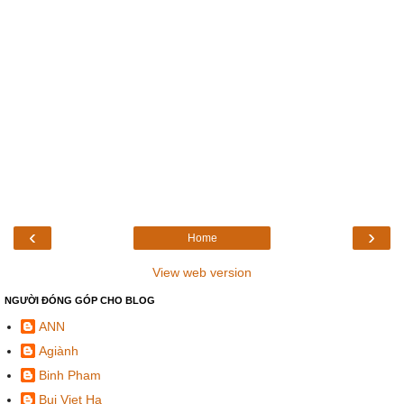
‹
›
Home
View web version
NGƯỜI ĐÓNG GÓP CHO BLOG
ANN
Agiành
Binh Pham
Bui Viet Ha