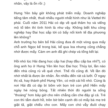
nhãn, vậy là ổn rồi ;)
Hưng Yên bây giờ không phát triển mấy. Doanh nghiệp
tiếng tăm nhất, thuê nhiều người nhất hình như là Viettel thì
phải. Cuối năm 2011 Hải có dịp về quê thăm họ và viếng
mộ tổ tiên thì tình hình là như vậy. Không biết khu công
nghiệp hay Đai học sắp tới có bẩy nổi kinh tế địa phương
lên không?
Anh trưởng họ bên bố Hải cũng đưa đi một vòng qua mấy
chỗ anh Ngọc kể trong bài, kể qua loa nhưng cũng chẳng
nhớ được mấy. Cám ơn anh đã ghi chép và tổng kết lại.
Hồi nhỏ lúc Hải đang học cấp hai (hay đầu cấp ba nhỉ?), có
ông anh họ ở Hưng Yên lên học Đai học Thủy lợi, lần nào
đến nhà cũng rủ về quê chơi. Thế rồi cũng đi. Về lần đó
nhớ nhất là được ăn nhãn. Ăn nhiều đến rát cả lưỡi. Ở ngay
thị xã, hay thành phố Hưng Yên, có một cái hồ nhỏ. Cùng là
nơi Hải đã có dịp bì bõm với bọn trẻ con phố Hiến mấy
ngày hè nóng bỏng. Tất nhiên thời đó người ta sống
"thoáng" hơn bây giờ cho nên chẳng cần che đậy gì cả. Trẻ
con thì tắm dưới hồ, trên bờ bên cạnh đó có mấy bà mẹ trẻ
giặt tã, giặt chiếu cho con. Mấy con chó vẫy đuôi chạy