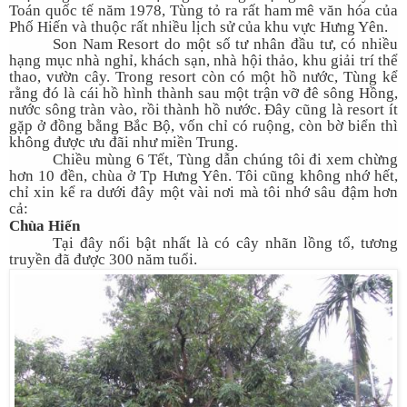
Toán quốc tế năm 1978, Tùng tỏ ra rất ham mê văn hóa của
Phố Hiến và thuộc rất nhiều lịch sử của khu vực Hưng Yên.
Son Nam Resort do một số tư nhân đầu tư, có nhiều
hạng mục nhà nghỉ, khách sạn, nhà hội thảo, khu giải trí thể
thao, vườn cây. Trong resort còn có một hồ nước, Tùng kể
rằng đó là cái hồ hình thành sau một trận vỡ đê sông Hồng,
nước sông tràn vào, rồi thành hồ nước. Đây cũng là resort ít
gặp ở đồng bằng Bắc Bộ, vốn chỉ có ruộng, còn bờ biển thì
không được ưu đãi như miền Trung.
Chiều mùng 6 Tết, Tùng dẫn chúng tôi đi xem chừng
hơn 10 đền, chùa ở Tp Hưng Yên. Tôi cũng không nhớ hết,
chỉ xin kể ra dưới đây một vài nơi mà tôi nhớ sâu đậm hơn
cả:
Chùa Hiến
Tại đây nổi bật nhất là có cây nhãn lồng tổ, tương
truyền đã được 300 năm tuổi.