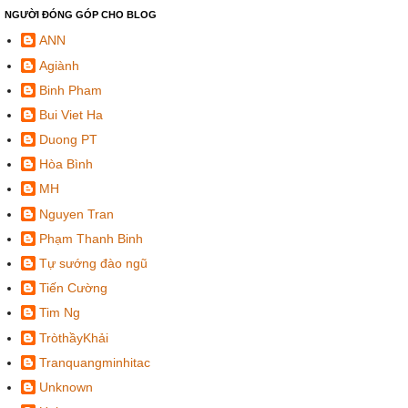
NGƯỜI ĐÓNG GÓP CHO BLOG
ANN
Agiành
Binh Pham
Bui Viet Ha
Duong PT
Hòa Bình
MH
Nguyen Tran
Phạm Thanh Binh
Tự sướng đào ngũ
Tiến Cường
Tim Ng
TròthầyKhải
Tranquangminhitac
Unknown