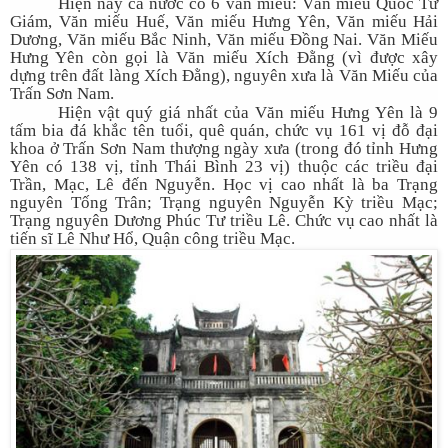
Hiện nay cả nước có 6 văn miếu:
Văn miếu Quốc Tử
Giám, Văn miếu Huế, Văn miếu Hưng Yên, Văn miếu Hải
Dương, Văn miếu Bắc Ninh, Văn miếu Đồng Nai. Văn Miếu
Hưng Yên còn gọi là Văn miếu Xích Đằng (vì được xây
dựng trên đất làng Xích Đằng), nguyên xưa là Văn Miếu của
Trấn Sơn Nam.
Hiện vật quý giá nhất của Văn miếu
Hưng Yên
là 9
tấm bia đá khắc tên tuổi, quê quán, chức vụ 161 vị đỗ đại
khoa ở Trấn Sơn Nam thượng ngày xưa (trong đó tỉnh Hưng
Yên có 138 vị, tỉnh Thái Bình 23 vị) thuộc các triều đại
Trần, Mạc, Lê đến Nguyễn. Học vị cao nhất là ba Trạng
nguyên Tống Trân; Trạng nguyên Nguyễn Kỳ triều Mạc;
Trạng nguyên Dương Phúc Tư triều Lê. Chức vụ cao nhất là
tiến sĩ Lê Như Hổ, Quận công triều Mạc.