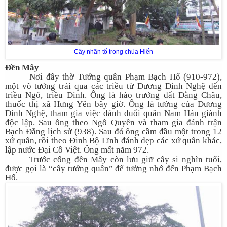
Cây nhãn tổ trong chùa Hiến
Đền Mây
Nơi đây thờ Tướng quân Phạm Bạch Hổ (910-972),
một võ tướng trải qua các triều từ Dương Đình Nghệ đến
triều Ngô, triều Đinh. Ông là hào trưởng đất Đằng Châu,
thuốc thị xã Hưng Yên bây giờ. Ông là tướng của Dương
Đình Nghệ, tham gia việc đánh đuổi quân Nam Hán giành
độc lập. Sau ông theo Ngô Quyền và tham gia đánh trận
Bạch Đằng lịch sử (938). Sau đó ông cầm đầu một trong 12
xứ quân, rồi theo Đinh Bộ Lĩnh đánh dẹp các xứ quân khác,
lập nước Đại Cồ Việt. Ông mất năm 972.
Trước cổng đền Mây còn lưu giữ cây si nghìn tuổi,
được gọi là “cây tướng quân” để tưởng nhớ đến Phạm Bạch
Hổ.