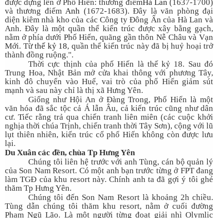
được dựng lên ở Phố Hiến: thương điếm
Hà Lan
(1637-1700)
và thương điếm
Anh
(1672-1683). Đây là văn phòng đại
diện kiêm nhà kho của các Công ty Đông Ấn của Hà Lan và
Anh. Đây là một quần thể kiến trúc được xây bằng gạch,
nằm ở phía dưới Phố Hiến, quãng gần thôn Nễ Châu và Vạn
Mới. Từ
thế kỷ 18
, quần thể kiến trúc này đã bị huỷ hoại trở
thành đồng ruộng.".
Thời cực thịnh của phố Hiến là thế kỷ 18. Sau đó
Trung Hoa, Nhật Bản mở cửa khai thông với phương Tây,
kinh đô chuyển vào Huế, vai trò của phố Hiến giảm sút
mạnh và sau này chỉ là thị xã Hưng Yên.
Giống như Hội An ở Đàng Trong, Phố Hiến là một
văn hóa đã sắc tộc cả Á lẫn Âu, cả kiến trúc cũng như dân
cư. Tiếc rằng trả qua chiến tranh liên miên (các cuộc khởi
nghịa thời chúa Trịnh, chiến tranh thời Tây Sơn), cộng với lũ
lụt thiên nhiên, kiến trúc cổ phố Hiến không còn được lưu
lại.
Du Xuân các đền, chùa Tp Hưng Yên
Chúng tôi liên hệ trước với anh Tùng, cán bộ quản lý
của Son Nam Resort. Có một anh bạn trước từng ở FPT đang
làm TGĐ của khu resort này. Chính anh ta đã gợi ý tôi ghé
thăm Tp Hưng Yên.
Chúng tôi đến Son Nam Resort là khoảng 2h chiều.
Tùng dẫn chúng tôi thăm khu resort, nằm ở cuối đường
Phạm Ngũ Lão. Là một người từng đoạt giải nhì Olymlic