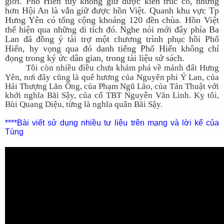
giới. Phố Hiến tuy không giữ được kiến trúc cổ, nhưng
hơn Hội An là vẫn giữ được hồn Việt. Quanh khu vực Tp
Hưng Yên có tổng cộng khoảng 120 đền chùa. Hồn Việt
thể hiện qua những di tích đó. Nghe nói mới đây phía Ba
Lan đã đồng ý tài trợ một chương trình phục hồi Phố
Hiến, hy vọng qua đó danh tiếng Phố Hiến không chỉ
đọng trong ký ức dân gian, trong tài liệu sử sách.
Tôi còn nhiều điều chưa khám phá về mảnh đất Hưng
Yên, nơi đây cũng là quê hương của Nguyên phi Ỷ Lan, của
Hải Thượng Lãn Ông, của Phạm Ngũ Lão, của Tán Thuật với
khởi nghĩa Bãi Sậy, của cố TBT Nguyễn Văn Linh. Kỵ tôi,
Bùi Quang Diệu, từng là nghĩa quân Bãi Sậy.
****Bài viết sử dụng nhiều tư liệu trên mạng và lời kể của
Tùng