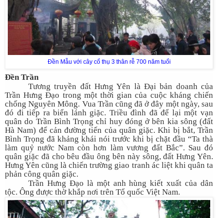
Đền Mẫu với cây cổ thụ 3 thân rễ 700 năm tuổi
Đền Trần
Tương truyền đất Hưng Yên là Đại bản doanh của
Trần Hưng Đạo trong một thời gian của cuộc kháng chiến
chống Nguyên Mông. Vua Trần cũng đã ở đây một ngày, sau
đó đi tiếp ra biển lánh giặc. Triều đình đã để lại một vạn
quân do Trần Bình Trọng chỉ huy đóng ở bên kia sông (đất
Hà Nam) để cản đường tiến của quân giặc. Khi bị bắt, Trần
Bình Trọng đã khảng khái nói trước khi bị chặt đầu “Ta thà
làm quỷ nước Nam còn hơn làm vương đất Bắc”. Sau đó
quân giặc đã cho bêu đầu ông bên này sông, đất Hưng Yên.
Hưng Yên cũng là chiến trường giao tranh ác liệt khi quân ta
phản công quân giặc.
Trần Hưng Đạo là một anh hùng kiết xuất của dân
tộc. Ông được thờ khắp nơi trên Tổ quốc Việt Nam.