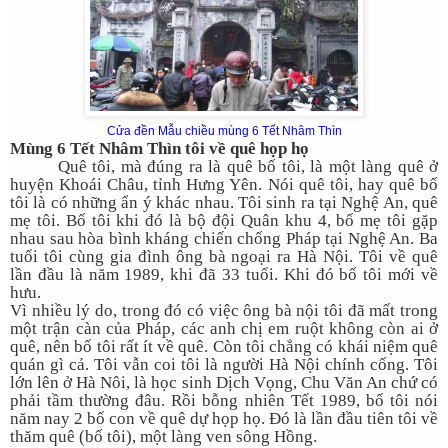
Cửa đền Mẫu chiều mùng 6 Tết Nhâm Thìn
Mùng 6 Tết Nhâm Thìn tôi về quê họp họ
Quê tôi, mà đúng ra là quê bố tôi, là một làng quê ở
huyện Khoái Châu, tỉnh Hưng Yên. Nói quê tôi, hay quê bố
tôi là có những ẩn ý khác nhau. Tôi sinh ra tại Nghệ An, quê
mẹ tôi. Bố tôi khi đó là bộ đội Quân khu 4, bố mẹ tôi gặp
nhau sau hòa bình kháng chiến chống Pháp tại Nghệ An. Ba
tuổi tôi cùng gia đình ông bà ngoại ra Hà Nội. Tôi về quê
lần đầu là năm 1989, khi đã 33 tuổi. Khi đó bố tôi mới về
hưu.
Vì nhiều lý do, trong đó có việc ông bà nội tôi đã mất trong
một trận càn của Pháp, các anh chị em ruột không còn ai ở
quê, nên bố tôi rất ít về quê. Còn tôi chẳng có khái niệm quê
quán gì cả. Tôi vẫn coi tôi là người Hà Nội chính cống. Tôi
lớn lên ở Hà Nôi, là học sinh Dịch Vọng, Chu Văn An chứ có
phải tầm thường đâu. Rồi bỗng nhiên Tết 1989, bố tôi nói
năm nay 2 bố con về quê dự họp họ. Đó là lần đầu tiên tôi về
thăm quê (bố tôi), một làng ven sông Hồng.