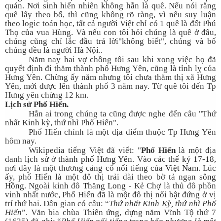
quán. Nơi sinh hiển nhiên không hẳn là quê. Nếu nói rằng
quê lấy theo bố, thì cũng không rõ ràng, vì nếu suy luận
theo logic toán học, tất cả người Việt chỉ có 1 quê là đất Phú
Thọ của vua Hùng. Và nếu con tôi hỏi chúng là quê ở đâu,
chúng cũng chỉ lắc đầu trả lời"không biết", chúng và bố
chúng đều là người Hà Nội..
Năm nay hai vợ chồng tôi sau khi xong việc họ đã
quyết định đi thăm thành phố Hưng Yên, cũng là tỉnh lỵ của
Hưng Yên. Chừng ấy năm nhưng tôi chưa thăm thị xã Hưng
Yên, mới được lên thành phố 3 năm nay. Từ quê tôi đến Tp
Hưng yên chừng 12 km.
Lịch sử Phố Hiến.
Hẳn ai trong chúng ta cũng được nghe đến câu "Thứ
nhất Kinh kỳ, thứ nhì
Phố Hiến
".
Phố Hiến chính là một địa điểm thuộc Tp Hưng Yên
hôm nay.
Wikipedia tiếng Việt đã viết: "
Phố Hiến
là một địa
danh lịch sử ở
thành phố
Hưng Yên
. Vào các
thế kỷ 17
-
18
,
nơi đây là một thương cảng cổ nổi tiếng của
Việt Nam
. Lúc
ấy, phố Hiến là một đô thị trải dài theo bờ tả ngạn
sông
Hồng
. Ngoài kinh đô
Thăng Long
- Kẻ Chợ là thủ đô phồn
vinh nhất nước, Phố Hiến đã là một đô thị nổi bật đứng ở vị
trí thứ hai. Dân gian có câu: “
Thứ nhất Kinh Kỳ, thứ nhì Phố
Hiến
”. Văn bia chùa Thiên ứng, dựng năm Vĩnh Tộ thứ 7