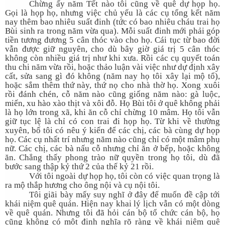
Chừng ấy năm Tết nào tôi cũng về quê dự họp họ.
Gọi là họp họ, nhưng việc chủ yếu là các cụ tổng kết năm
nay thêm bao nhiêu suất đinh (tức có bao nhiêu cháu trai họ
Bùi sinh ra trong năm vừa qua). Mỗi suất đinh mới phải góp
tiền tương đương 5 cân thóc vào cho họ. Cái tục từ bao đời
vẫn được giữ nguyên, cho dù bây giờ giá trị 5 cân thóc
không còn nhiều giá trị như khi xưa. Rồi các cụ quyết toán
thu chi năm vừa rồi, hoặc thảo luận vài việc như dự định xây
cất, sửa sang gì đó không (năm nay họ tôi xây lại mộ tổ),
hoặc sắm thêm thứ này, thứ nọ cho nhà thờ họ. Xong xuôi
rồi đánh chén, cỗ năm nào cũng giống năm nào: gà luộc,
miến, xu hào xào thịt và xôi đỗ. Họ Bùi tôi ở quê không phải
là họ lớn trong xã, khi ăn cỗ chỉ chừng 10 mâm. Họ tôi vẫn
giữ tục lệ là chỉ có con trai đi họp họ. Từ khi về thường
xuyên, bố tôi có nêu ý kiến để các chị, các bà cùng dự họp
họ. Các cụ nhất trí nhưng năm nào cũng chỉ có một mâm phụ
nữ. Các chị, các bà nấu cỗ nhưng chỉ ăn ở bếp, hoặc không
ăn. Chẳng thấy phong trào nữ quyền trong họ tôi, dù đã
bước sang thập kỷ thứ 2 của thế kỷ 21 rồi.
Với tôi ngoài dự họp họ, tôi còn có việc quan trọng là
ra mộ thắp hương cho ông nội và cụ nội tôi.
Tôi giãi bày mấy suy nghĩ ở đây để muốn đề cập tới
khái niệm quê quán. Hiện nay khai lý lịch vẫn có một dòng
về quê quán. Nhưng tôi đã hỏi cán bộ tổ chức cán bộ, họ
cũng không có một định nghĩa rõ ràng về khái niệm quê