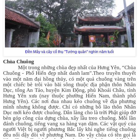
Đền Mây và cây cổ thụ "Tướng quân" nghìn năm tuổi
Chùa Chuông
Một trong những chùa đẹp nhất của Hưng Yên, “Chùa
Chuông - Phố Hiến đẹp nhất danh
lam”.
Theo truyền thuyết
vào một năm đại hồng thủy, có một quả chuông vàng trên
một chiếc bè trôi vào bãi sông thuộc địa phận thôn Nhân
Dục, tổng An Tảo, huyện Kim Động, phủ Khoái Châu, tỉnh
Hưng Yên xưa (nay thuộc phường Hiến Nam, thành phố
Hưng Yên). Các nơi đua nhau kéo chuông về địa phương
mình nhưng không được. Chỉ có những bô lão thôn Nhân
Dục mới kéo được chuông. Dân làng cho là trời Phật giúp đỡ
bèn góp công của dựng chùa, xây lầu treo chuông. Mỗi lần
đánh chuông, tiếng vang xa hàng vạn dặm. Các vật quý của
người Việt bị người phương Bắc lấy khi nghe tiếng chuông
đều nổi dậy đòi về phương Nam. Do vậy chùa có tên gọi là