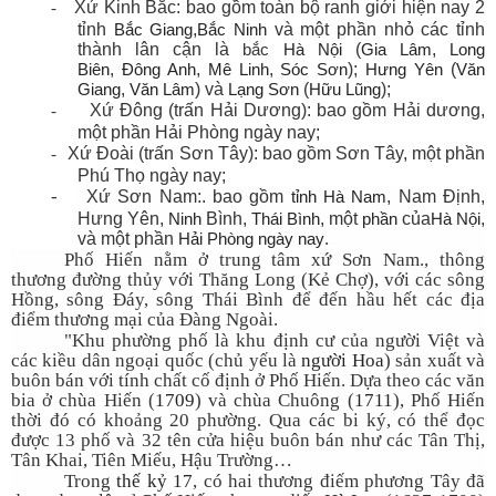
-
Xứ Kinh Bắc:
bao gồm toàn bộ ranh giới hiện nay 2
tỉnh
Bắc Giang
,
Bắc Ninh
và một phần nhỏ các tỉnh
thành lân cận là
bắc
Hà Nội
(
Gia Lâm
,
Long
Biên
,
Đông Anh
,
Mê Linh
,
Sóc Sơn
);
Hưng Yên
(
Văn
Giang
,
Văn Lâm
) và
Lạng Sơn
(
Hữu Lũng
);
-
Xứ Đông (trấn Hải Dương): bao gồm Hải dương,
một phần Hải Phòng ngày nay;
-
Xứ Đoài (trấn Sơn Tây): bao gồm Sơn Tây, một phần
Phú Thọ ngày nay;
-
Xứ Sơn Nam:. bao gồm
tỉnh
Hà
Nam
, Nam Định,
Hưng Yên,
Ninh
Bình,
Thái Bình
, một
phần
của
Hà Nội
,
.
và một phần
Hải
Phòng
ngày nay
Phố Hiến nằm ở trung tâm xứ Sơn Nam., thông
thương đường thủy với Thăng Long (Kẻ Chợ), với các sông
Hồng, sông Đáy, sông Thái Bình để đến hầu hết các địa
điểm thương mại của Đàng Ngoài.
"
Khu phường phố là khu định cư của người Việt và
các kiều dân ngoại quốc (chủ yếu là
người Hoa
) sản xuất và
buôn bán với tính chất cố định ở Phố Hiến. Dựa theo các văn
bia ở chùa Hiến (
1709
) và chùa Chuông (
1711
), Phố Hiến
thời đó có khoảng 20 phường. Qua các bi ký, có thể đọc
được 13 phố và 32 tên cửa hiệu buôn bán như các Tân Thị,
Tân Khai, Tiên Miếu, Hậu Trường…
Trong
thế kỷ 17
, có hai thương điếm phương Tây đã