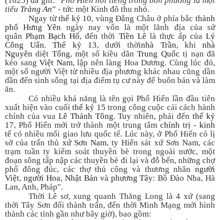
(1625) đã ghi: “
Phố Hiến nổi tiếng trong bốn phương là một
tiểu
Tràng An
” - tức một Kinh đô thu nhỏ.
Ngay từ
thế kỷ 10
, vùng Đằng Châu ở phía bắc
thành
phố Hưng Yên
ngày nay vốn là một lãnh địa của sứ
quân
Phạm Bạch Hổ
, đến thời
Tiền Lê
là thực ấp của
Lý
Công Uẩn
.
Thế kỷ 13
, dưới thời
nhà Trần
, khi
nhà
Nguyên
diệt
Tống
, một số kiều dân
Trung Quốc
tị nạn đã
kéo sang
Việt Nam
, lập nên làng Hoa Dương. Cùng lúc đó,
một số người Việt từ nhiều địa phương khác nhau cũng dần
dần đến sinh sống tại địa điểm tụ cư này để buôn bán và làm
ăn.
Có nhiều khả năng là tên gọi Phố Hiến lần đầu tiên
xuất hiện vào cuối
thế kỷ 15
trong công cuộc cải cách hành
chính của vua
Lê Thánh Tông
. Tuy nhiên, phải đến
thế kỷ
17
, Phố Hiến mới trở thành một trung tâm
chính trị
-
kinh
tế
có nhiều mối giao lưu quốc tế. Lúc này, ở Phố Hiến có lị
sở của trấn thủ
xứ Sơn Nam
, ty Hiến sát xứ Sơn Nam, các
trạm tuần ty kiểm soát thuyền bè trong ngoài nước, một
đoạn sông tấp nập các thuyền bè đi lại và đỗ bến, những chợ
phố đông đúc, các thợ thủ công và thương nhân
người
Việt
,
người Hoa
,
Nhật Bản
và
phương Tây
: Bồ Đào Nha, Hà
Lan, Anh, Pháp".
Thời Lê sơ, xung quanh Thăng Long là 4 xứ (sang
thời Tây Sơn đổi thành trấn, đến thời Minh Mạng mới hình
thành các tỉnh gần như bây giờ), bao gồm: