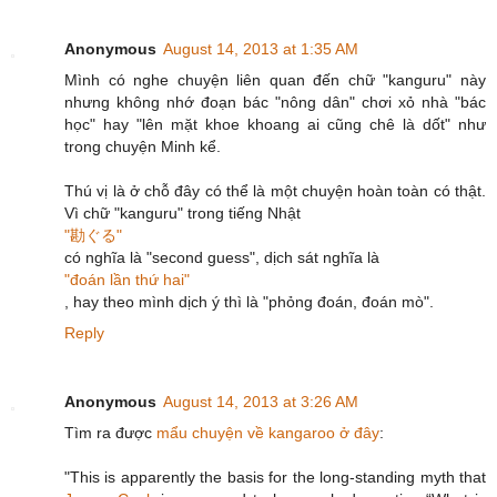
Anonymous
August 14, 2013 at 1:35 AM
Mình có nghe chuyện liên quan đến chữ "kanguru" này
nhưng không nhớ đoạn bác "nông dân" chơi xỏ nhà "bác
học" hay "lên mặt khoe khoang ai cũng chê là dốt" như
trong chuyện Minh kể.
Thú vị là ở chỗ đây có thể là một chuyện hoàn toàn có thật.
Vì chữ "kanguru" trong tiếng Nhật
"勘ぐる"
có nghĩa là "second guess", dịch sát nghĩa là
"đoán lần thứ hai"
, hay theo mình dịch ý thì là "phỏng đoán, đoán mò".
Reply
Anonymous
August 14, 2013 at 3:26 AM
Tìm ra được
mẩu chuyện về kangaroo ở đây
:
"This is apparently the basis for the long-standing myth that