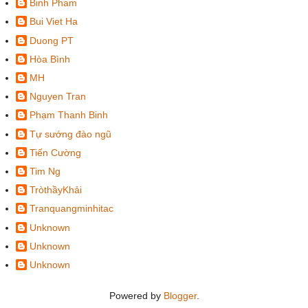
Binh Pham
Bui Viet Ha
Duong PT
Hòa Bình
MH
Nguyen Tran
Phạm Thanh Binh
Tự sướng đào ngũ
Tiến Cường
Tim Ng
TròthầyKhải
Tranquangminhitac
Unknown
Unknown
Unknown
Powered by
Blogger
.