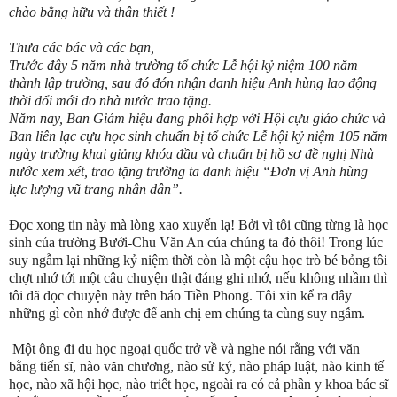
chào bằng hữu và thân thiết !
Thưa các bác và các bạn,
Trước đây 5 năm nhà trường tổ chức Lễ hội kỷ niệm 100 năm
thành lập trường, sau đó đón nhận danh hiệu Anh hùng lao động
thời đổi mới do nhà nước trao tặng.
Năm nay, Ban Giám hiệu đang phối hợp với Hội cựu giáo chức và
Ban liên lạc cựu học sinh chuẩn bị tổ chức Lễ hội kỷ niệm 105 năm
ngày trường khai giảng khóa đầu và chuẩn bị hồ sơ đề nghị Nhà
nước xem xét, trao tặng trường ta danh hiệu “Đơn vị Anh hùng
lực lượng vũ trang nhân dân”.
Đọc xong tin này mà lòng xao xuyến lạ! Bởi vì tôi cũng từng là học
sinh của trường Bưởi-Chu Văn An của chúng ta đó thôi! Trong lúc
suy ngẫm lại những kỷ niệm thời còn là một cậu học trò bé bỏng tôi
chợt nhớ tới một câu chuyện thật đáng ghi nhớ, nếu không nhầm thì
tôi đã đọc chuyện này trên báo Tiền Phong. Tôi xin kể ra đây
những gì còn nhớ được để anh chị em chúng ta cùng suy ngẫm.
Một ông đi du học ngoại quốc trở về và nghe nói rằng với văn
bằng tiến sĩ, nào văn chương, nào sử ký, nào pháp luật, nào kinh tế
học, nào xã hội học, nào triết học, ngoài ra có cả phần y khoa bác sĩ