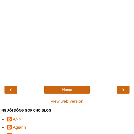
‹
›
Home
View web version
NGƯỜI ĐÓNG GÓP CHO BLOG
ANN
Agiành