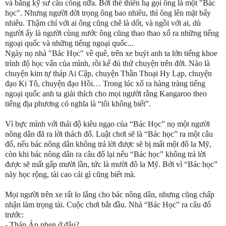
và bằng kỹ sư cầu cống nữa. Bởi thế thiên hạ gọi ông là một "Bác
học". Nhưng người đời trọng ông bao nhiêu, thì ông lên mặt bấy
nhiêu. Thậm chí với ai ông cũng chê là dốt, và ngồi với ai, dù
người ấy là người cùng nước ông cũng thao thao xổ ra những tiếng
ngoại quốc và những tiếng ngoại quốc...
Ngày nọ nhà "Bác Học" về quê, trên xe buýt anh ta lớn tiếng khoe
trình độ học vấn của mình, rồi kể đủ thứ chuyện trên đời. Nào là
chuyện kim tự tháp Ai Cập, chuyện Thần Thoại Hy Lạp, chuyện
đạo Ki Tô, chuyện đạo Hồi… Trong lúc xổ ra hàng tràng tiếng
ngoại quốc anh ta giải thích cho mọi người rằng Kangaroo theo
tiếng địa phương có nghĩa là “tôi không biết”.
Vì bực mình với thái độ kiêu ngạo của “Bác Học” nọ một người
nông dân đã ra lời thách đố. Luật chơi sẽ là “Bác học” ra một câu
đố, nếu bác nông dân không trả lời được sẽ bị mất một đô la Mỹ,
còn khi bác nông dân ra câu đố lại nếu “Bác học” không trả lời
được sẽ mất gấp mười lần, tức là mười đô la Mỹ. Bởi vì “Bác học”
này học rộng, tài cao cái gì cũng biết mà.
Mọi người trên xe rất lo lắng cho bác nông dân, nhưng cũng chấp
nhận làm trọng tài. Cuộc chơi bắt đầu. Nhà “Bác Học” ra câu đố
trước:
- Tháp Áp phen ở đâu?