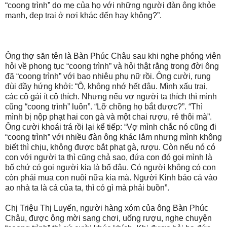
“coong trình” do mẹ của họ với những người đàn ông khỏe
mạnh, đẹp trai ở nơi khác đến hay không?”.
Ông thợ săn tên là Bàn Phúc Châu sau khi nghe phóng viên
hỏi về phong tục “coong trình” và hỏi thật rằng trong đời ông
đã “coong trình” với bao nhiêu phụ nữ rồi. Ông cười, rung
đùi đầy hứng khởi: “Ô, không nhớ hết đâu. Mình xấu trai,
các cô gái ít cô thích. Nhưng nếu vợ người ta thích thì mình
cũng “coong trình” luôn”. “Lỡ chồng họ bắt được?”. “Thì
mình bị nộp phạt hai con gà và một chai rượu, rẻ thôi mà”.
Ông cười khoái trá rồi lại kể tiếp: “Vợ mình chắc nó cũng đi
“coong trình” với nhiều đàn ông khác lắm nhưng mình không
biết thì chịu, không được bắt phạt gà, rượu. Còn nếu nó có
con với người ta thì cũng chả sao, đứa con đó gọi mình là
bố chứ có gọi người kia là bố đâu. Có người không có con
còn phải mua con nuôi nữa kia mà. Người Kinh bảo cá vào
ao nhà ta là cá của ta, thì có gì mà phải buồn”.
Chị Triệu Thị Luyến, người hàng xóm của ông Bàn Phúc
Châu, được ông mời sang chơi, uống rượu, nghe chuyện