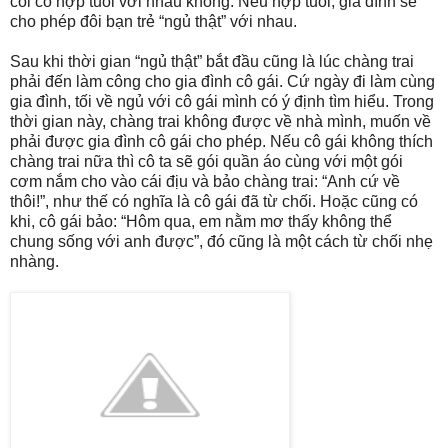
coi có hợp tuổi với nhau không. Nếu hợp tuổi, gia đình sẽ
cho phép đôi bạn trẻ “ngủ thật” với nhau.
Sau khi thời gian “ngủ thật” bắt đầu cũng là lúc chàng trai
phải đến làm công cho gia đình cô gái. Cứ ngày đi làm cùng
gia đình, tối về ngủ với cô gái mình có ý định tìm hiểu. Trong
thời gian này, chàng trai không được về nhà mình, muốn về
phải được gia đình cô gái cho phép. Nếu cô gái không thích
chàng trai nữa thì cô ta sẽ gói quần áo cùng với một gói
cơm nắm cho vào cái địu và bảo chàng trai: “Anh cứ về
thôi!”, như thế có nghĩa là cô gái đã từ chối. Hoặc cũng có
khi, cô gái bảo: “Hôm qua, em nằm mơ thấy không thể
chung sống với anh được”, đó cũng là một cách từ chối nhẹ
nhàng.