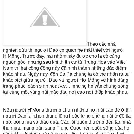
Theo các nhà
nghiên cứu thì người Dao có quan hệ mật thiết với người
H’Mông. Trước đây, hai nhóm này được cho là có cùng
nguồn gốc, nhưng sau khi thiên cư từ Trung Hoa vào Việt
Nam thì hai cộng đồng này đã hình thành những đặc điểm
khác nhau. Ngày nay, đến Sa Pa chúng ta có thể nhận ra sự
khác biệt giữa người Dao và ngươi Hơ Mông về hình dáng,
trang phục, cách sinh hoạt v.v…, nhưng họ vẫn chung sống
tại cùng một vùng núi mặc dầu nơi cao nơi thấp khác nhau.
Nếu người H’Mông thường chọn những nơi núi cao để ở thì
người Dao lại chọn thung lũng hoặc lưng chừng núi ở để tỉa
ngô, trồng lúa và thảo quả. Các lái buôn thường đến tận nhà
thu mua, mang bán sang Trung Quốc nên cuộc sống của họ
cũng khá. Nhiều nhà có xe máy, tivi, thậm chí là cả xe hơi,