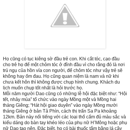
Họ cũng có tục kiêng sờ đầu trẻ con. Khi cắt tóc, cạo đầu
cho trẻ họ để một chỏm tóc ở đỉnh đầu vì cho rằng đó là nơi
trú ngụ của hồn vía con người, để chỏm tóc như vậy trẻ sẽ
không hay ốm đau. Họ cũng quan niệm là nam và nữ khi
chưa kết hôn thì không được chụp hình chung. Khách du
lịch muốn chụp tốt nhất là hỏi trước họ.
Mỗi năm người Dao cũng có những lễ hội đặc biệt như: “Hội
tết, nhảy múa” tổ chức vào ngày Mồng một và Mồng hai
tháng Giêng; “Hát hội giao duyên” vào ngày Mồng mười
tháng Giêng ở bản Tả Phìn, cách thị trấn Sa Pa khoảng
12km. Bản này nổi tiếng với các loại thổ cẩm đủ màu sắc và
kiểu dáng do bàn tay khéo léo của phụ nữ H’Mông hoặc phụ
nữ Dao tạo nên. Đặc biệt, họ có bài thuốc tắm bằng lá cây