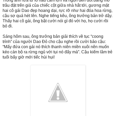
Trong ánh lửa từ lò nấu cám lợn và ngọn đèn đốt bằng mỡ
trâu đặt trên giá của chiếc cột giữa nhà hắt tới, gương mặt
hai cô gái Dao đẹp hoang dại, rực rỡ như hai đóa hoa rừng,
cậu sợ quá hét lên. Nghe tiếng kêu, ông trưởng bản trở dậy.
Thấy hai cô gái, ông bật cười nói gì đó với họ, họ cười rồi
bỏ đi.
Sáng hôm sau, ông trưởng bản giải thích về tục “coong
trình” của người Dao Đỏ cho cậu nghe rồi cười bảo cậu:
“Mấy đứa con gái nó thích thanh niên miền xuôi nên muốn
kéo cán bộ ra rừng ngủ với tụi nó đấy mà”. Cậu kiểm lâm trẻ
tuổi bấy giờ mới tiếc hùi hụi!