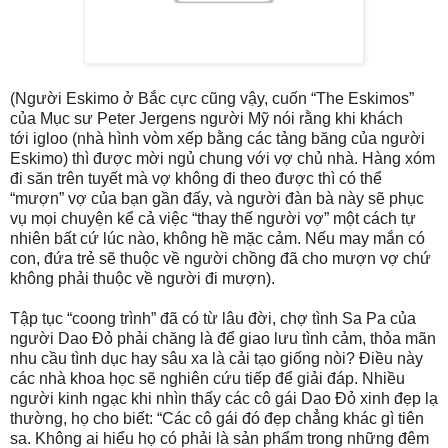
(Người Eskimo ở Bắc cực cũng vậy, cuốn “The Eskimos”
của Mục sư Peter Jergens người Mỹ nói rằng khi khách
tới igloo (nhà hình vòm xếp bằng các tảng băng của người
Eskimo) thì được mời ngủ chung với vợ chủ nhà. Hàng xóm
đi săn trên tuyết mà vợ không đi theo được thì có thể
“mượn” vợ của bạn gần đấy, và người đàn bà này sẽ phục
vụ mọi chuyện kể cả việc “thay thế người vợ” một cách tự
nhiên bất cứ lúc nào, không hề mặc cảm. Nếu may mắn có
con, đứa trẻ sẽ thuộc về người chồng đã cho mượn vợ chứ
không phải thuộc về người đi mượn).
Tập tục “coong trình” đã có từ lâu đời, chợ tình Sa Pa của
người Dao Đỏ phải chăng là để giao lưu tình cảm, thỏa mãn
nhu cầu tình dục hay sâu xa là cải tạo giống nòi? Điều này
các nhà khoa học sẽ nghiên cứu tiếp để giải đáp. Nhiều
người kinh ngạc khi nhìn thấy các cô gái Dao Đỏ xinh đẹp lạ
thường, họ cho biết: “Các cô gái đó đẹp chẳng khác gì tiên
sa. Không ai hiểu họ có phải là sản phẩm trong những đêm