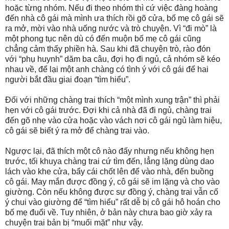
hoặc từng nhóm. Nếu đi theo nhóm thì cứ việc đàng hoàng
đến nhà cô gái mà mình ưa thích rồi gõ cửa, bố mẹ cô gái sẽ
ra mở, mời vào nhà uống nước và trò chuyện. Vì “đi mò” là
một phong tục nên dù có đến muộn bố mẹ cô gái cũng
chẳng cảm thấy phiền hà. Sau khi đã chuyện trò, rào đón
với “phụ huynh” dăm ba câu, đợi họ đi ngủ, cả nhóm sẽ kéo
nhau về, để lại một anh chàng có tình ý với cô gái để hai
người bắt đầu giai đoạn “tìm hiểu”.
Đối với những chàng trai thích “một mình xung trận” thì phải
hẹn với cô gái trước. Đợi khi cả nhà đã đi ngủ, chàng trai
đến gõ nhẹ vào cửa hoặc vào vách nơi cô gái ngủ làm hiệu,
cô gái sẽ biết ý ra mở để chàng trai vào.
Ngược lại, đã thích một cô nào đấy nhưng nếu không hẹn
trước, tối khuya chàng trai cứ tìm đến, lẳng lặng dùng dao
lách vào khe cửa, bẩy cái chốt lên để vào nhà, đến buồng
cô gái. May mắn được đồng ý, cô gái sẽ im lặng và cho vào
giường. Còn nếu không được sự đồng ý, chàng trai vẫn cố
ý chui vào giường để “tìm hiểu” rất dễ bị cô gái hô hoán cho
bố mẹ đuổi về. Tuy nhiên, ở bản này chưa bao giờ xảy ra
chuyện trai bản bị “muối mặt” như vậy.