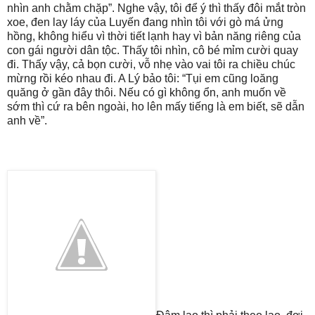
nhìn anh chằm chặp”. Nghe vậy, tôi để ý thì thấy đôi mắt tròn
xoe, đen lay láy của Luyến đang nhìn tôi với gò má ửng
hồng, không hiểu vì thời tiết lạnh hay vì bản năng riêng của
con gái người dân tộc. Thấy tôi nhìn, cô bé mỉm cười quay
đi. Thấy vậy, cả bọn cười, vỗ nhẹ vào vai tôi ra chiều chúc
mừng rồi kéo nhau đi. A Lý bảo tôi: “Tụi em cũng loăng
quăng ở gần đây thôi. Nếu có gì không ổn, anh muốn về
sớm thì cứ ra bên ngoài, ho lên mấy tiếng là em biết, sẽ dẫn
anh về”.