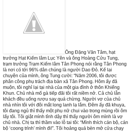
Ông Đặng Văn Tâm, hạt
trưởng Hạt Kiểm lâm Lục Yên và ông Hoàng Cửu Tung,
trạm trưởng Trạm Kiểm lâm Tân Phong nói rằng Tân Phong
là nơi có tới 96% dân chúng là người Dao Đỏ. Kể lại
chuyện của mình, ông Tung cười: “Năm 2006, tôi được
phân công phụ trách địa bàn xã Tân Phong. Hôm ấy đã
muộn, tôi nghỉ lại tại nhà của một gia đình ở thôn Khiểng
Khun. Chủ nhà mổ gà tiếp đãi tôi rất niềm nở. Cả chủ lẫn
khách đều uống rượu say quá chừng. Người vợ của chủ
nhà nhìn tôi với đôi mắt long lanh lạ lắm. Đêm ấy đã khuya,
tôi đang ngủ thì thấy một phụ nữ chui vào trong mùng rồi ôm
lấy tôi. Tôi giật mình tỉnh dậy thì thấy người ôm mình là vợ
chủ nhà. Chị ta thì thầm vào lỗ tai tôi: “Mình thích cán bộ, cán
bộ ‘coong trình’ mình đi!”. Tôi hoảng quá bèn mở cửa chạy