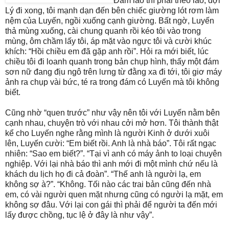
Đâm lao thì phải theo lao, đợi
Lý đi xong, tôi mạnh dạn đến bên chiếc giường lót rơm làm
nệm của Luyến, ngồi xuống cạnh giường. Bất ngờ, Luyến
thả mùng xuống, cài chung quanh rồi kéo tôi vào trong
mùng, ôm chầm lấy tôi, áp mặt vào ngực tôi và cười khúc
khích: “Hồi chiều em đã gặp anh rồi”. Hỏi ra mới biết, lúc
chiều tôi đi loanh quanh trong bản chụp hình, thấy một đám
sơn nữ đang địu ngô trên lưng từ đằng xa đi tới, tôi giơ máy
ảnh ra chụp vài bức, té ra trong đám có Luyến mà tôi không
biết.
Cũng nhờ “quen trước” như vậy nên tôi với Luyến nằm bên
cạnh nhau, chuyện trò với nhau cởi mở hơn. Tôi thành thật
kể cho Luyến nghe rằng mình là người Kinh ở dưới xuôi
lên, Luyến cười: “Em biết rồi. Anh là nhà báo”. Tôi rất ngạc
nhiên: “Sao em biết?”. “Tại vì anh có máy ảnh to loại chuyên
nghiệp. Với lại nhà báo thì anh mới đi một mình chứ nếu là
khách du lịch họ đi cả đoàn”. “Thế anh là người lạ, em
không sợ à?”. “Không. Tối nào các trai bản cũng đến nhà
em, có vài người quen mặt nhưng cũng có người lạ mặt, em
không sợ đâu. Với lại con gái thì phải để người ta đến mới
lấy được chồng, tục lệ ở đây là như vậy”.