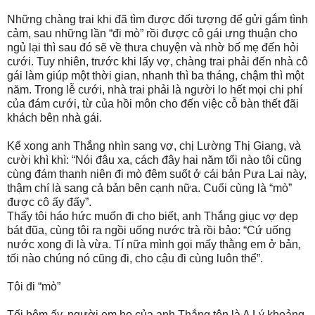
Những chàng trai khi đã tìm được đối tượng để gửi gắm tình
cảm, sau những lần “đi mò” rồi được cô gái ưng thuận cho
ngủ lại thì sau đó sẽ về thưa chuyện và nhờ bố mẹ đến hỏi
cưới. Tuy nhiên, trước khi lấy vợ, chàng trai phải đến nhà cô
gái làm giúp một thời gian, nhanh thì ba tháng, chậm thì một
năm. Trong lễ cưới, nhà trai phải là người lo hết mọi chi phí
của đám cưới, từ của hồi môn cho đến việc cỗ bàn thết đãi
khách bên nhà gái.
Kể xong anh Thắng nhìn sang vợ, chị Lường Thị Giang, và
cười khì khì: “Nói đâu xa, cách đây hai năm tối nào tôi cũng
cùng đám thanh niên đi mò đêm suốt ở cái bản Pưa Lai này,
thậm chí là sang cả bản bên cạnh nữa. Cuối cùng là “mò”
được cô ấy đấy”.
Thấy tôi háo hức muốn đi cho biết, anh Thắng giục vợ dẹp
bát đũa, cùng tôi ra ngồi uống nước trà rồi bảo: “Cứ uống
nước xong đi là vừa. Tí nữa mình gọi mấy thằng em ở bản,
tối nào chúng nó cũng đi, cho cậu đi cùng luôn thể”.
Tôi đi “mò”
Tối hôm ấy, người em họ của anh Thắng tên là A Lý khoảng