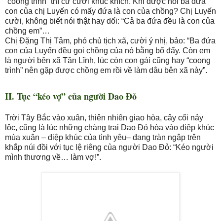
“coong trình” thì cứ cười khúc khích. Khi được hỏi ba đứa
con của chị Luyến có mấy đứa là con của chồng? Chị Luyến
cười, không biết nói thật hay dối: “Cả ba đứa đều là con của
chồng em”…
Chị Đặng Thị Tâm, phó chủ tịch xã, cười ý nhị, bảo: “Ba đứa
con của Luyến đều gọi chồng của nó bằng bố đấy. Còn em
là người bên xã Tân Lĩnh, lúc còn con gái cũng hay “coong
trình” nên gặp được chồng em rồi về làm dâu bên xã này”.
II. Tục “kéo vợ” của người Dao Đỏ
Trời Tây Bắc vào xuân, thiên nhiên giao hòa, cây cối nảy
lộc, cũng là lúc những chàng trai Dao Đỏ hòa vào điệp khúc
mùa xuân – điệp khúc của tình yêu– đang tràn ngập trên
khắp núi đồi với tục lệ riêng của người Dao Đỏ: “Kéo người
mình thương về… làm vợ!”.