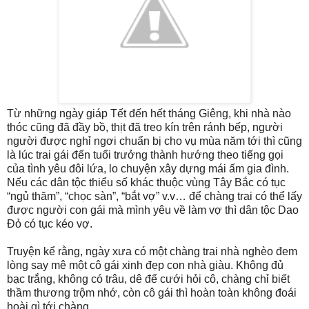
Từ những ngày giáp Tết đến hết tháng Giêng, khi nhà nào
thóc cũng đã đầy bồ, thịt đã treo kín trên ránh bếp, người
người được nghỉ ngơi chuẩn bị cho vụ mùa năm tới thì cũng
là lúc trai gái đến tuổi trưởng thành hướng theo tiếng gọi
của tình yêu đôi lứa, lo chuyện xây dựng mái ấm gia đình.
Nếu các dân tộc thiểu số khác thuộc vùng Tây Bắc có tục
“ngủ thăm”, “chọc sàn”, “bắt vợ” v.v… để chàng trai có thể lấy
được người con gái mà mình yêu về làm vợ thì dân tộc Dao
Đỏ có tục kéo vợ.
Truyện kể rằng, ngày xưa có một chàng trai nhà nghèo đem
lòng say mê một cô gái xinh đẹp con nhà giàu. Không đủ
bạc trắng, không có trâu, dê để cưới hỏi cô, chàng chỉ biết
thầm thương trộm nhớ, còn cô gái thì hoàn toàn không đoái
hoài gì tới chàng.