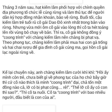
Tháng 3 năm sau, hạt kiểm lâm phối hợp với chính quyền
địa phương tổ chức lễ cúng rừng và làm thủ tục để người
dân ký hợp đồng nhận khoán, bảo vệ rừng. Buổi tối, cậu
kiểm lâm trẻ tuổi rủ cô gái Dao Đỏ xinh nhất trong bản vào
rừng. Nhưng vừa mới ôm cô gái vào lòng thì cô ta hét toáng
lên rồi vùng bỏ chạy về bản. Thì ra, cô gái không đồng ý
“coong trình” với chàng kiểm lâm nên chàng bị phạt vạ.
Theo phong tục, chàng kiểm lâm phải mua hai con gà trống
và hai chai rượu để gia đình cô gái cúng ma, gọi hồn cô gái
lạc ngoài rừng về.
Kể lại chuyện này, anh chàng kiểm lâm cười khì khì: “Hồi ấy
mình còn trẻ, chưa biết gì về phong tục của họ chứ bây giờ
thì cứ cô nào thích là mình “coong trình” đại, chả tốn một
đồng nào cả, lỡ có bị phạt cũng… rẻ!”. “Thế lỡ cô ấy có con
thì sao?”. “Thì cô ta nuôi. Cô ta “coong trình” với bao nhiêu
người, đâu biết là con của ai”.