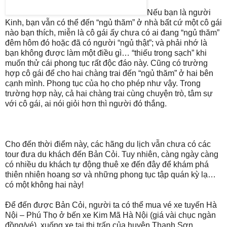
Nếu bạn là người
Kinh, bạn vẫn có thể đến “ngủ thăm” ở nhà bất cứ một cô gái
nào bạn thích, miễn là cô gái ấy chưa có ai đang “ngủ thăm”
đêm hôm đó hoặc đã có người “ngủ thật”; và phải nhớ là
bạn không được làm một điều gì… “thiếu trong sạch” khi
muốn thử cái phong tục rất độc đáo này. Cũng có trường
hợp cô gái để cho hai chàng trai đến “ngủ thăm” ở hai bên
cạnh mình. Phong tục của họ cho phép như vậy. Trong
trường hợp này, cả hai chàng trai cùng chuyện trò, tâm sự
với cô gái, ai nói giỏi hơn thì người đó thắng.
Cho đến thời điểm này, các hãng du lịch vẫn chưa có các
tour đưa du khách đến Bản Cỏi. Tuy nhiên, càng ngày càng
có nhiều du khách tự động thuê xe đến đây để khám phá
thiên nhiên hoang sơ và những phong tục tập quán kỳ lạ…
có một không hai này!
Để đến được Bản Cỏi, người ta có thể mua vé xe tuyến Hà
Nội – Phú Thọ ở bến xe Kim Mã Hà Nội (giá vài chục ngàn
đồng/vé), xuống xe tại thị trấn của huyện Thanh Sơn.