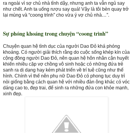
ra ngoài vì sợ chủ nhà tỉnh dậy, nhưng anh ta vẫn ngủ say
như chết. Anh ta uống rượu say quá! Vậy là tôi bèn quay trở
lại mùng và “coong trình” cho vừa ý vợ chủ nhà…”.
Sự phóng khoáng trong chuyện “coong trình”
Chuyện quan hệ tình dục của người Dao Đỏ khá phóng
khoáng. Có người giải thích rằng do cuộc sống khép kín của
cộng đồng người Dao Đỏ, nên quan hệ hôn nhân cận huyết
khiến nhiều cặp vợ chồng vô sinh hoặc có những đứa trẻ
sanh ra dị dạng hay kém phát triển về trí tuệ cũng như thể
hình. Chính vì thế nên phụ nữ Dao Đỏ có phong tục duy trì
nòi giống bằng cách quan hệ với nhiều đàn ông khác có vóc
dáng cao to, đẹp trai, để sinh ra những đứa con khỏe mạnh,
xinh đẹp.