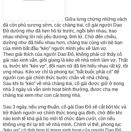
Giữa lưng chừng những vách
đá còn phủ sương sớm, các chàng trai, cô gái người Dao
Đỏ dường như đã hẹn hò từ trước, ngồi bên nhau, trao
nhau những lời nói yêu đương, tình tứ. Chờ đến chiều,
dường như đã hiểu nhau hơn, chàng trai cùng với bè bạn
của mình bắt đầu “kéo” người mình yêu về làm vợ.
Theo giải thích của người Dao Đỏ, không phải cứ thấy cô
gái nào xinh xắn, giỏi giang là kéo về nhà mình làm vợ. Thật
ra, trước khi “kéo vợ”, đôi nam nữ đã tìm hiểu nhau rất kỹ, rồi
ưng nhau. Kéo vợ chỉ là phong tục “bắt buộc phải có” để
người con gái chính thức bước chân về nhà chồng.
Sau khi bị “kéo” về nhà chàng trai, cô gái được giữ ở trong
nhà 3 ngày và vẫn sinh hoạt bình thường, được cha mẹ
chàng trai xem như con cái trong nhà.
Sau 3 ngày, nếu ưng thuận, cô gái Dao Đỏ sẽ cắt bớt tóc và
trở thành người vợ chính thức trong gia đình, chờ đến khi
nào kinh tế khá giả họ mới tổ chức đám cưới, còn nếu
không ưng thì lại trở về nhà mình. Chính vì thế, phong tục
“kéo vợ” có tính hợp lý trong sinh hoạt của người Dao Đỏ.