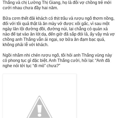
Thắng và chị Lường Thị Giang, họ là đôi vợ chồng trẻ mới
cưới nhau chưa đầy hai năm.
Bữa cơm thết đãi khách có thịt trâu và rượu ngô thơm nồng,
đối với tôi quả thật là ăn mày vớ được xôi gấc, vì sau một
ngày lăn lội đường đồi, đường núi, lại chẳng có quán xá
nào để tạt vào ăn lót dạ, đến giờ đã sắp đói lả, ấy vậy mà vợ
chồng anh Thắng vẫn ái ngại, sợ bữa ăn đạm bạc quá,
không phải lễ với khách.
Ngồi nhâm nhi chén rượu ngô, tôi hỏi anh Thắng vùng này
có phong tục gì đặc biệt. Anh Thắng cười, hỏi lại: “Anh đã
nghe nói tới tục “đi mò” chưa?”