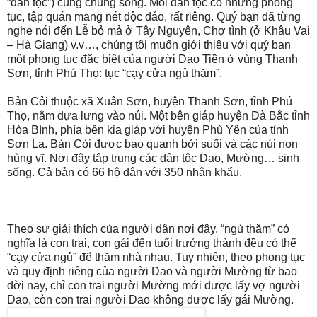
“dân tộc”) cùng chung sống. Mỗi dân tộc có những phong
tục, tập quán mang nét độc đáo, rất riêng. Quý bạn đã từng
nghe nói đến Lễ bỏ mả ở Tây Nguyên, Chợ tình (ở Khâu Vai
– Hà Giang) v.v…, chúng tôi muốn giới thiệu với quý bạn
một phong tục đặc biệt của người Dao Tiền ở vùng Thanh
Sơn, tỉnh Phú Thọ: tục “cạy cửa ngủ thăm”.
Bản Cỏi thuộc xã Xuân Sơn, huyện Thanh Sơn, tỉnh Phú
Thọ, nằm dựa lưng vào núi. Một bên giáp huyện Đà Bắc tỉnh
Hòa Bình, phía bên kia giáp với huyện Phù Yên của tỉnh
Sơn La. Bản Cỏi được bao quanh bởi suối và các núi non
hùng vĩ. Nơi đây tập trung các dân tộc Dao, Mường… sinh
sống. Cả bản có 66 hộ dân với 350 nhân khẩu.
Theo sự giải thích của người dân nơi đây, “ngủ thăm” có
nghĩa là con trai, con gái đến tuổi trưởng thành đều có thể
“cạy cửa ngủ” để thăm nhà nhau. Tuy nhiên, theo phong tục
và quy định riêng của người Dao và người Mường từ bao
đời nay, chỉ con trai người Mường mới được lấy vợ người
Dao, còn con trai người Dao không được lấy gái Mường.