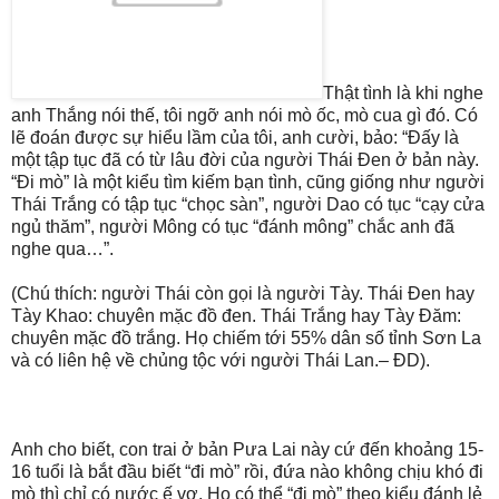
Thật tình là khi nghe
anh Thắng nói thế, tôi ngỡ anh nói mò ốc, mò cua gì đó. Có
lẽ đoán được sự hiểu lầm của tôi, anh cười, bảo: “Đấy là
một tập tục đã có từ lâu đời của người Thái Đen ở bản này.
“Đi mò” là một kiểu tìm kiếm bạn tình, cũng giống như người
Thái Trắng có tập tục “chọc sàn”, người Dao có tục “cạy cửa
ngủ thăm”, người Mông có tục “đánh mông” chắc anh đã
nghe qua…”.
(Chú thích: người Thái còn gọi là người Tày. Thái Đen hay
Tày Khao: chuyên mặc đồ đen. Thái Trắng hay Tày Đăm:
chuyên mặc đồ trắng. Họ chiếm tới 55% dân số tỉnh Sơn La
và có liên hệ về chủng tộc với người Thái Lan.– ĐD).
Anh cho biết, con trai ở bản Pưa Lai này cứ đến khoảng 15-
16 tuổi là bắt đầu biết “đi mò” rồi, đứa nào không chịu khó đi
mò thì chỉ có nước ế vợ. Họ có thể “đi mò” theo kiểu đánh lẻ