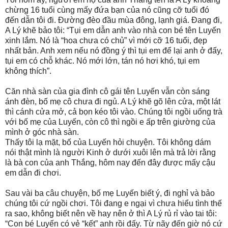
chừng 16 tuổi cùng mấy đứa bạn của nó cũng cỡ tuổi đó
đến dẫn tôi đi. Đường đèo đầu mùa đông, lạnh giá. Đang đi,
A Lý khẽ bảo tôi: “Tụi em dẫn anh vào nhà con bé tên Luyến
xinh lắm. Nó là “hoa chưa có chủ” vì mới cỡ 16 tuổi, đẹp
nhất bản. Anh xem nếu nó đồng ý thì tụi em để lại anh ở đấy,
tụi em có chỗ khác. Nó mới lớn, tán nó hơi khó, tụi em
không thích”.
Căn nhà sàn của gia đình cô gái tên Luyến vẫn còn sáng
ánh đèn, bố mẹ cô chưa đi ngủ. A Lý khẽ gõ lên cửa, một lát
thì cánh cửa mở, cả bọn kéo tôi vào. Chúng tôi ngồi uống trà
với bố mẹ của Luyến, còn cô thì ngồi e ấp trên giường của
mình ở góc nhà sàn.
Thấy tôi lạ mặt, bố của Luyến hỏi chuyện. Tôi không dám
nói thật mình là người Kinh ở dưới xuôi lên mà trả lời rằng
là bà con của anh Thắng, hôm nay đến đây được mấy cậu
em dẫn đi chơi.
Sau vài ba câu chuyện, bố mẹ Luyến biết ý, đi nghỉ và bảo
chúng tôi cứ ngồi chơi. Tôi đang e ngại vì chưa hiểu tình thế
ra sao, không biết nên về hay nên ở thì A Lý rủ rỉ vào tai tôi:
“Con bé Luyến có vẻ “kết” anh rồi đấy. Từ nãy đến giờ nó cứ