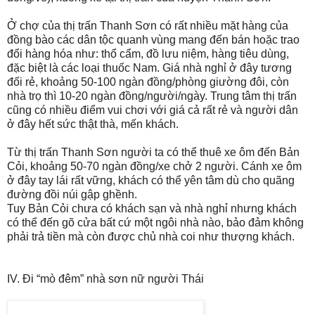
Ở chợ của thị trấn Thanh Sơn có rất nhiều mặt hàng của
đồng bào các dân tộc quanh vùng mang đến bán hoặc trao
đổi hàng hóa như: thổ cẩm, đồ lưu niệm, hàng tiêu dùng,
đặc biệt là các loại thuốc Nam. Giá nhà nghỉ ở đây tương
đối rẻ, khoảng 50-100 ngàn đồng/phòng giường đôi, còn
nhà trọ thì 10-20 ngàn đồng/người/ngày. Trung tâm thị trấn
cũng có nhiều điểm vui chơi với giá cả rất rẻ và người dân
ở đây hết sức thật thà, mến khách.
Từ thị trấn Thanh Sơn người ta có thể thuê xe ôm đến Bản
Cỏi, khoảng 50-70 ngàn đồng/xe chở 2 người. Cánh xe ôm
ở đây tay lái rất vững, khách có thể yên tâm dù cho quãng
đường đồi núi gập ghềnh.
Tuy Bản Cỏi chưa có khách sạn và nhà nghỉ nhưng khách
có thể đến gõ cửa bất cứ một ngôi nhà nào, bảo đảm không
phải trả tiền mà còn được chủ nhà coi như thượng khách.
IV. Đi “mò đêm” nhà sơn nữ người Thái