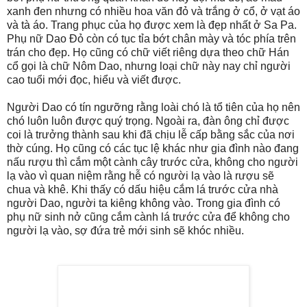
xanh đen nhưng có nhiều hoa văn đỏ và trắng ở cổ, ở vạt áo
và tà áo. Trang phục của họ được xem là đẹp nhất ở Sa Pa.
Phụ nữ Dao Đỏ còn có tục tỉa bớt chân mày và tóc phía trên
trán cho đẹp. Họ cũng có chữ viết riêng dựa theo chữ Hán
cổ gọi là chữ Nôm Dao, nhưng loại chữ này nay chỉ người
cao tuổi mới đọc, hiểu và viết được.
Người Dao có tín ngưỡng rằng loài chó là tổ tiên của họ nên
chó luôn luôn được quý trọng. Ngoài ra, đàn ông chỉ được
coi là trưởng thành sau khi đã chịu lễ cấp bằng sắc của nơi
thờ cúng. Họ cũng có các tục lệ khác như gia đình nào đang
nấu rượu thì cắm một cành cây trước cửa, không cho người
lạ vào vì quan niệm rằng hễ có người lạ vào là rượu sẽ
chua và khê. Khi thấy có dấu hiệu cắm lá trước cửa nhà
người Dao, người ta kiêng không vào. Trong gia đình có
phụ nữ sinh nở cũng cắm cành lá trước cửa để không cho
người lạ vào, sợ đứa trẻ mới sinh sẽ khóc nhiều.