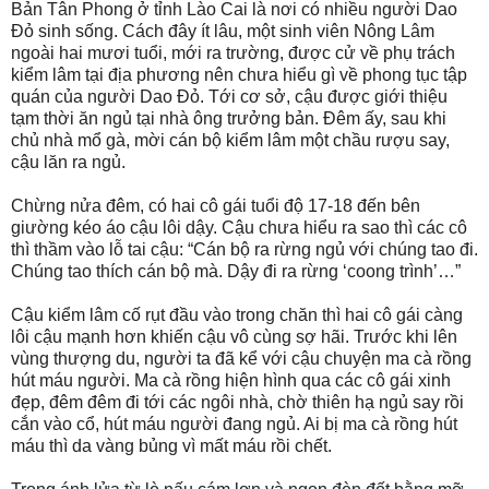
Bản Tân Phong ở tỉnh Lào Cai là nơi có nhiều người Dao
Đỏ sinh sống. Cách đây ít lâu, một sinh viên Nông Lâm
ngoài hai mươi tuổi, mới ra trường, được cử về phụ trách
kiểm lâm tại địa phương nên chưa hiểu gì về phong tục tập
quán của người Dao Đỏ. Tới cơ sở, cậu được giới thiệu
tạm thời ăn ngủ tại nhà ông trưởng bản. Đêm ấy, sau khi
chủ nhà mổ gà, mời cán bộ kiểm lâm một chầu rượu say,
cậu lăn ra ngủ.
Chừng nửa đêm, có hai cô gái tuổi độ 17-18 đến bên
giường kéo áo cậu lôi dậy. Cậu chưa hiểu ra sao thì các cô
thì thầm vào lỗ tai cậu: “Cán bộ ra rừng ngủ với chúng tao đi.
Chúng tao thích cán bộ mà. Dậy đi ra rừng ‘coong trình’…”
Cậu kiểm lâm cố rụt đầu vào trong chăn thì hai cô gái càng
lôi cậu mạnh hơn khiến cậu vô cùng sợ hãi. Trước khi lên
vùng thượng du, người ta đã kể với cậu chuyện ma cà rồng
hút máu người. Ma cà rồng hiện hình qua các cô gái xinh
đẹp, đêm đêm đi tới các ngôi nhà, chờ thiên hạ ngủ say rồi
cắn vào cổ, hút máu người đang ngủ. Ai bị ma cà rồng hút
máu thì da vàng bủng vì mất máu rồi chết.