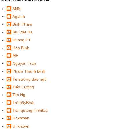
NGƯỜI ĐÓNG GÓP CHO BLOG
ANN
Agiành
Binh Pham
Bui Viet Ha
Duong PT
Hòa Bình
MH
Nguyen Tran
Phạm Thanh Binh
Tự sướng đào ngũ
Tiến Cường
Tim Ng
TròthầyKhải
Tranquangminhitac
Unknown
Unknown