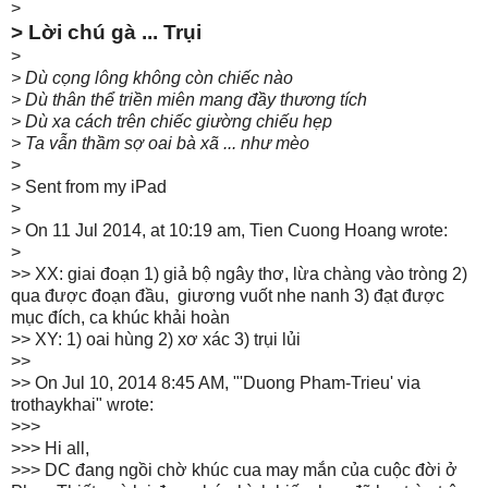
>
> Lời chú gà ... Trụi
>
> Dù cọng lông không còn chiếc nào
> Dù thân thể triền miên mang đầy thương tích
> Dù xa cách trên chiếc giường chiếu hẹp
> Ta vẫn thầm sợ oai bà xã ... như mèo
>
> Sent from my iPad
>
> On 11 Jul 2014, at 10:19 am, Tien Cuong Hoang wrote:
>
>> XX: giai đoạn 1) giả bộ ngây thơ, lừa chàng vào tròng 2)
qua được đoạn đầu, giương vuốt nhe nanh 3) đạt được
mục đích, ca khúc khải hoàn
>> XY: 1) oai hùng 2) xơ xác 3) trụi lủi
>>
>> On Jul 10, 2014 8:45 AM, "'Duong Pham-Trieu' via
trothaykhai" wrote:
>>>
>>> Hi all,
>>> DC đang ngồi chờ khúc cua may mắn của cuộc đời ở