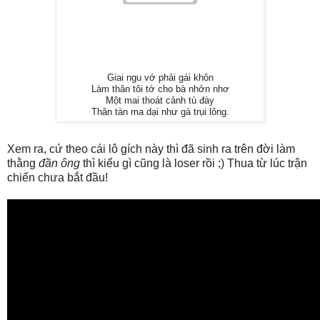
Giai ngu vớ phải gái khôn
Làm thân tôi tớ cho bà nhởn nhơ
Một mai thoát cảnh tù đày
Thân tàn ma dại như gà trụi lông.
Xem ra, cứ theo cái lô gích này thì đã sinh ra trên đời làm
thằng
đần ông
thì kiểu gì cũng là loser rồi ;) Thua từ lúc trận
chiến chưa bắt đầu!