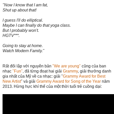
"Now I know that I am fat,
Shut up about that!
I guess I'll do elliptical.
Maybe I can finally do that yoga class.
But I probably won't.
HGTV***.
Going to stay at home.
Watch Modern Family."
Rất đối lập với nguyên bản
"We are young"
cũng của ban
nhạc
"Fun"
, đã từng đoạt hai giải
Grammy
, giải thưởng danh
gia nhất của Mỹ về ca nhạc: giải "
Grammy Award for Best
New Artist
" và giải
Grammy Award for Song of the Year
năm
2013. Hừng hực khí thế của một thời tuổi trẻ cuồng dại: