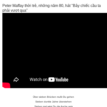
Peter Maffay thời trẻ, những năm 80, hát "Bảy chiếc cầu ta
phải vượt qua"
Über sieben Brücken mußt Du gehen
Sieben dunkle Jahre überstehen
Sieben mal wirst Du die Asche sein