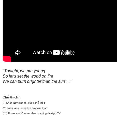
"Tonight, we are young
So let's set the world on fire
We can burn brighter than the sun"..."
Chú thích:
[*] Khôn hay xinh thì cũng thế thôi!
[**]
sáng lạng,
sáng lạn hay
xán lạn?
[***] Home and Garden (landscaping design) TV