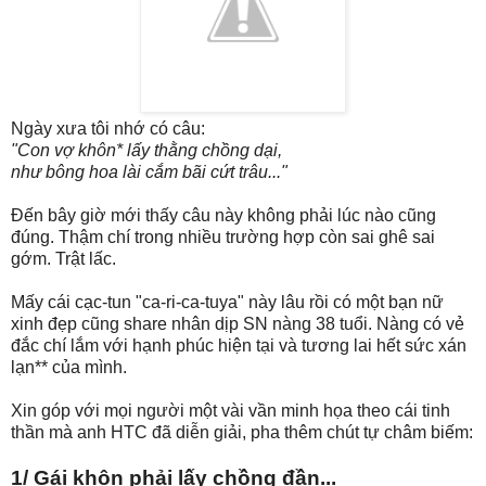
Ngày xưa tôi nhớ có câu:
"Con vợ khôn* lấy thằng chồng dại,
như bông hoa lài cắm bãi cứt trâu..."
Đến bây giờ mới thấy câu này không phải lúc nào cũng
đúng. Thậm chí trong nhiều trường hợp còn sai ghê sai
gớm. Trật lấc.
Mấy cái cạc-tun "ca-ri-ca-tuya" này lâu rồi có một bạn nữ
xinh đẹp cũng share nhân dịp SN nàng 38 tuổi. Nàng có vẻ
đắc chí lắm với hạnh phúc hiện tại và tương lai hết sức xán
lạn** của mình.
Xin góp với mọi người một vài vần minh họa theo cái tinh
thần mà anh HTC đã diễn giải, pha thêm chút tự châm biếm:
1/ Gái khôn phải lấy chồng đần...