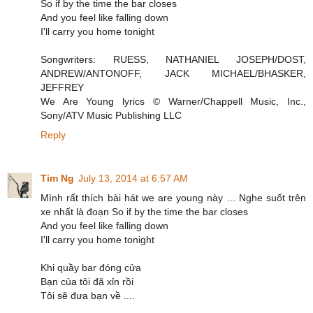
So if by the time the bar closes
And you feel like falling down
I'll carry you home tonight
Songwriters: RUESS, NATHANIEL JOSEPH/DOST,
ANDREW/ANTONOFF, JACK MICHAEL/BHASKER,
JEFFREY
We Are Young lyrics © Warner/Chappell Music, Inc.,
Sony/ATV Music Publishing LLC
Reply
Tim Ng
July 13, 2014 at 6:57 AM
Mình rất thích bài hát we are young này ... Nghe suốt trên
xe nhất là đoạn So if by the time the bar closes
And you feel like falling down
I'll carry you home tonight
Khi quầy bar đóng cửa
Bạn của tôi đã xỉn rồi
Tôi sẽ đưa bạn về ....