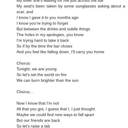
My lover she's waiting for me just across the bar
My seat's been taken by some sunglasses asking about a
scar, and
I know I gave it to you months ago
I know you're trying to forget
But between the drinks and subtle things
The holes in my apologies, you know
I'm trying hard to take it back
So if by the time the bar closes
And you feel like falling down, I'll carry you home
Chorus:
Tonight, we are young
So let's set the world on fire
We can burn brighter than the sun
Chorus...
Now I know that I'm not
All that you got, I guess that I, I just thought
Maybe we could find new ways to fall apart
But our friends are back
So let's raise a tab