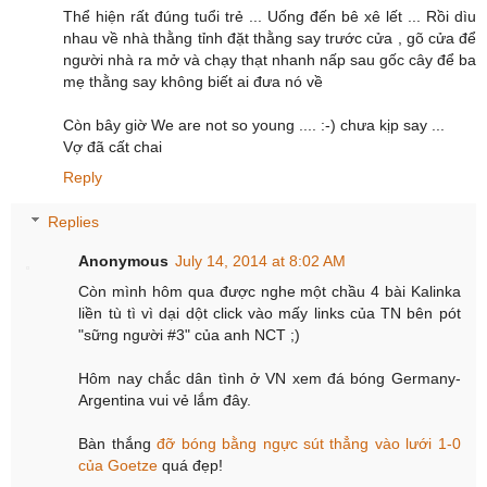
Thể hiện rất đúng tuổi trẻ ... Uống đến bê xê lết ... Rồi dìu
nhau về nhà thằng tỉnh đặt thằng say trước cửa , gõ cửa để
người nhà ra mở và chạy thạt nhanh nấp sau gốc cây để ba
mẹ thằng say không biết ai đưa nó về
Còn bây giờ We are not so young .... :-) chưa kịp say ...
Vợ đã cất chai
Reply
Replies
Anonymous
July 14, 2014 at 8:02 AM
Còn mình hôm qua được nghe một chầu 4 bài Kalinka
liền tù tì vì dại dột click vào mấy links của TN bên pót
"sững người #3" của anh NCT ;)
Hôm nay chắc dân tình ở VN xem đá bóng Germany-
Argentina vui vẻ lắm đây.
Bàn thắng
đỡ bóng bằng ngực sút thẳng vào lưới 1-0
của Goetze
quá đẹp!