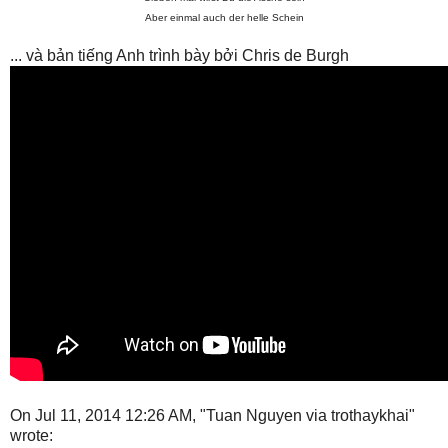
Aber einmal auch der helle Schein
... và bản tiếng Anh trình bày bởi Chris de Burgh
On Jul 11, 2014 12:26 AM, "Tuan Nguyen via trothaykhai"
wrote: