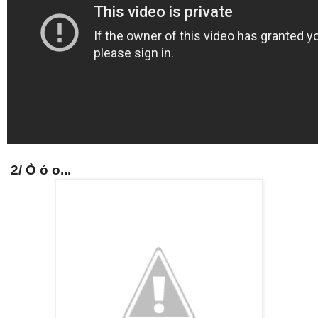
2/ Ò ó o...