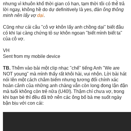
nhưng vì khuôn khổ thời gian có hạn, tạm thời tôi có thể trả
lời ngay, không hề do dự definitively là yes,
đàn ông thông
minh nên lấy vợ
dại
.
Cũng như cái câu "cô vợ khôn lấy anh chồng dại" biết đâu
có khi lại càng chứng tỏ sự khôn ngoan "biết mình biết ta"
của cô vợ.
VH
Sent from my mobile device
TB.
Thêm vào bài một clip nhạc "chế" tiếng Anh "We are
NOT young" mà mình thấy rất khôi hài, vui nhộn. Lời bài hát
nói lên một cách châm biếm nhưng tương đối chính xác
hoàn cảnh của những anh chàng vẫn còn long đong lận đận
mà tuổi không còn trẻ nữa (U40!). Thậm chí chưa vợ, trong
khi bạn bè thì đều đã trở nên các ông bố bà mẹ suốt ngày
bận bịu với con cái: