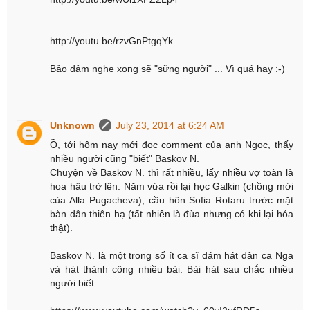
http://youtu.be/rzvGnPtgqYk
Bảo đảm nghe xong sẽ "sững người" ... Vì quá hay :-)
Unknown
July 23, 2014 at 6:24 AM
Ồ, tới hôm nay mới đọc comment của anh Ngọc, thấy
nhiều người cũng "biết" Baskov N.
Chuyện về Baskov N. thì rất nhiều, lấy nhiều vợ toàn là
hoa hâu trở lên. Năm vừa rồi lại học Galkin (chồng mới
của Alla Pugacheva), cầu hôn Sofia Rotaru trước mặt
bàn dân thiên hạ (tất nhiên là đùa nhưng có khi lại hóa
thật).
Baskov N. là một trong số ít ca sĩ dám hát dân ca Nga
và hát thành công nhiều bài. Bài hát sau chắc nhiều
người biết: