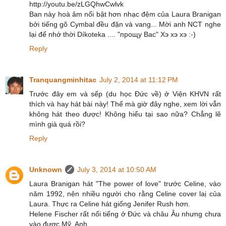
http://youtu.be/zLGQhwCwlvk
Ban này hoà âm nổi bật hơn nhạc đệm của Laura Branigan
bởi tiếng gõ Cymbal đều đặn và vang... Mời anh NCT nghe
lại để nhớ thời Díkoteka .... "прощу Вас" Хэ хэ хэ :-)
Reply
Tranquangminhitac
July 2, 2014 at 11:12 PM
Trước đây em và sếp (du học Đức về) ở Viện KHVN rất
thích và hay hát bài này! Thế mà giờ đây nghe, xem lời vẫn
không hát theo được! Không hiểu tại sao nữa? Chẳng lẽ
mình già quá rồi?
Reply
Unknown
July 3, 2014 at 10:50 AM
Laura Branigan hát "The power of love" trước Celine, vào
năm 1992, nên nhiều người cho rằng Celine cover laị của
Laura. Thực ra Celine hát giống Jenifer Rush hơn.
Helene Fischer rất nổi tiếng ở Đức và châu Âu nhưng chưa
vào được Mỹ, Anh...