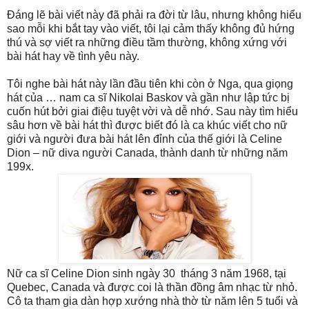
Đáng lẽ bài viết này đã phải ra đời từ lâu, nhưng không hiểu
sao mỗi khi bắt tay vào viết, tôi lại cảm thấy không đủ hứng
thú và sợ viết ra những điều tầm thường, không xứng với
bài hát hay về tình yêu này.
Tôi nghe bài hát này lần đầu tiên khi còn ở Nga, qua giọng
hát của … nam ca sĩ Nikolai Baskov và gần như lập tức bị
cuốn hút bởi giai điệu tuyệt vời và dễ nhớ. Sau này tìm hiểu
sâu hơn về bài hát thì được biết đó là ca khúc viết cho nữ
giới và người đưa bài hát lên đỉnh của thế giới là Celine
Dion – nữ diva người Canada, thành danh từ những năm
199x.
Nữ ca sĩ Celine Dion sinh ngày 30
tháng 3 năm 1968, tại
Quebec, Canada và được coi là thần đồng âm nhạc từ nhỏ.
Cô ta tham gia dàn hợp xướng nhà thờ từ năm lên 5 tuổi và