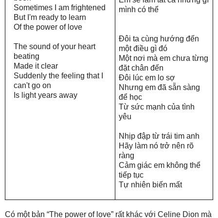
Sometimes I am frightened
mình có thể
But I'm ready to learn
Of the power of love
Đôi ta cùng hướng đến
The sound of your heart
một điều gì đó
beating
Một nơi mà em chưa từng
Made it clear
đặt chân đến
Suddenly the feeling that I
Đôi lúc em lo sợ
can't go on
Nhưng em đã sẵn sàng
Is light years away
để học
Từ sức mạnh của tình
yêu
Nhịp đập từ trái tim anh
Hãy làm nó trở nên rõ
ràng
Cảm giác em không thể
tiếp tục
Tự nhiên biến mất
Có một bản “The power of love” rất khác với Celine Dion mà