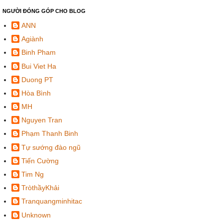
NGƯỜI ĐÓNG GÓP CHO BLOG
ANN
Agiành
Binh Pham
Bui Viet Ha
Duong PT
Hòa Bình
MH
Nguyen Tran
Phạm Thanh Binh
Tự sướng đào ngũ
Tiến Cường
Tim Ng
TròthầyKhải
Tranquangminhitac
Unknown