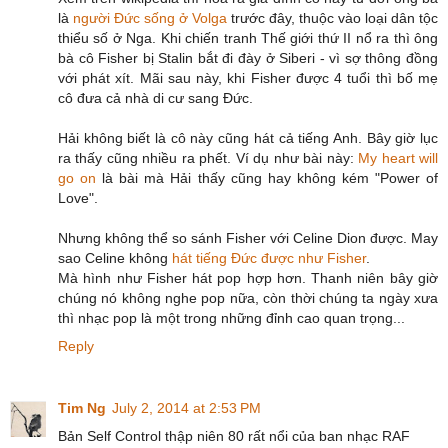
là
người Đức sống ở Volga
trước đây, thuộc vào loại dân tộc
thiểu số ở Nga. Khi chiến tranh Thế giới thứ II nổ ra thì ông
bà cô Fisher bị Stalin bắt đi đày ở Siberi - vì sợ thông đồng
với phát xít. Mãi sau này, khi Fisher được 4 tuổi thì bố mẹ
cô đưa cả nhà di cư sang Đức.
Hải không biết là cô này cũng hát cả tiếng Anh. Bây giờ lục
ra thấy cũng nhiều ra phết. Ví dụ như bài này:
My heart will
go on
là bài mà Hải thấy cũng hay không kém "Power of
Love".
Nhưng không thể so sánh Fisher với Celine Dion được. May
sao Celine không
hát tiếng Đức được như Fisher
.
Mà hình như Fisher hát pop hợp hơn. Thanh niên bây giờ
chúng nó không nghe pop nữa, còn thời chúng ta ngày xưa
thì nhạc pop là một trong những đỉnh cao quan trọng...
Reply
Tim Ng
July 2, 2014 at 2:53 PM
Bản Self Control thập niên 80 rất nổi của ban nhạc RAF