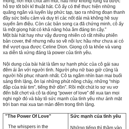
mỏng, hơi một chút âm mũi, hầu như không rung và được
hỗ trợ tốt bởi kĩ thuật hát. Cô ấy có thể thực hiện những
quãng ngân và luyến láy phức tạp, tạo ra những đoạn thanh
đầy sức biểu cảm và duy trì các nốt dài mà không hề suy
suyển âm điệu. Còn các bản song ca đã chứng minh, cô ấy
là một giọng hát có khả năng hòa âm đáng tin cậy.”
Một bài hát hay như vậy đương nhiên có rất nhiều phiên
bản cover, thế nhưng nếu so về nội lực hầu như chưa ai có
thể vượt qua được Celine Dion. Giọng cô ta khỏe và vang
xa diễn tả xứng đáng là power của tình yêu.
Nội dung của bài hát là tâm sự hạnh phúc của cô gái sau
đêm ái ân với người tình. Người phụ nữ bao giờ cũng là
người hồi phục nhanh nhất. Cô ta ngắm nhìn ban mai buổi
sáng tĩnh lặng, ôn lại những phút nồng cháy, những “nhịp
đập của trái tim”, tiếng thở dồn”. Rồi một chút lo sợ vu vơ
đến bất chợt và cô ta dùng “power of love” để xua tan mọi
nghi ngờ đó và bày tỏ sức mạnh của tình yêu như ánh mặt
trời ban mai xua tan màn đêm trong tĩnh lặng.
"The Power Of Love"
Sức mạnh của tình yêu
The whispers in the
Những tiếng thì thầm vào