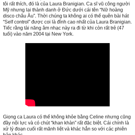
tôi rất thích, đó là của Laura Branigian. Ca sĩ vũ công người
Mỹ nhưng lại thành danh ở Đức dưới cái tên “Nữ hoàng
disco châu Âu”. Thời chúng ta không ai có thể quên bài hát
“Self control” được coi là đỉnh cao nhất của Laura Branigian.
Tiếc rằng tài năng âm nhạc này ra đi từ khi còn rất trẻ (47
tuổi) vào năm 2004 tại New York.
Giọng ca Laura có thể không khỏe bằng Celine nhưng cũng
đầy nội lực và có chút “khan khàn” rất đặc biệt. Cái chính là
xử lý đoạn cuối rất mãnh liệt và khác hẳn so với các phiên
bản khác.