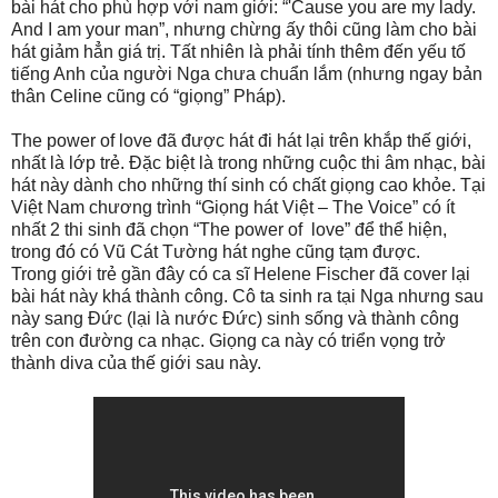
bài hát cho phù hợp với nam giới: “'Cause you are my lady.
And I am your man”, nhưng chừng ấy thôi cũng làm cho bài
hát giảm hẳn giá trị. Tất nhiên là phải tính thêm đến yếu tố
tiếng Anh của người Nga chưa chuẩn lắm (nhưng ngay bản
thân Celine cũng có “giọng” Pháp).
The power of love đã được hát đi hát lại trên khắp thế giới,
nhất là lớp trẻ. Đặc biệt là trong những cuộc thi âm nhạc, bài
hát này dành cho những thí sinh có chất giọng cao khỏe. Tại
Việt Nam chương trình “Giọng hát Việt – The Voice” có ít
nhất 2 thi sinh đã chọn “The power of
love” để thể hiện,
trong đó có Vũ Cát Tường hát nghe cũng tạm được.
Trong giới trẻ gần đây có ca sĩ Helene Fischer đã cover lại
bài hát này khá thành công. Cô ta sinh ra tại Nga nhưng sau
này sang Đức (lại là nước Đức) sinh sống và thành công
trên con đường ca nhạc. Giọng ca này có triển vọng trở
thành diva của thế giới sau này.