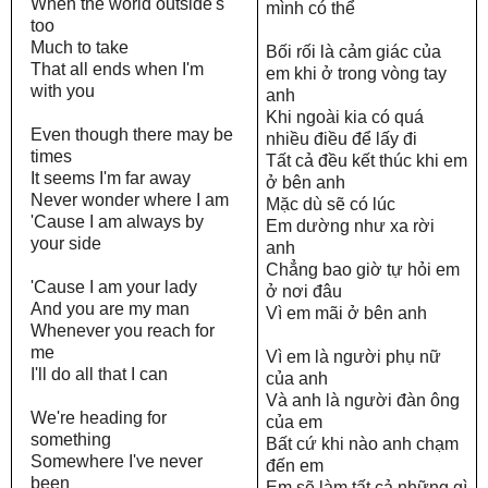
When the world outside's
mình có thể
too
Much to take
Bối rối là cảm giác của
That all ends when I'm
em khi ở trong vòng tay
with you
anh
Khi ngoài kia có quá
Even though there may be
nhiều điều để lấy đi
times
Tất cả đều kết thúc khi em
It seems I'm far away
ở bên anh
Never wonder where I am
Mặc dù sẽ có lúc
'Cause I am always by
Em dường như xa rời
your side
anh
Chẳng bao giờ tự hỏi em
'Cause I am your lady
ở nơi đâu
And you are my man
Vì em mãi ở bên anh
Whenever you reach for
me
Vì em là người phụ nữ
I'll do all that I can
của anh
Và anh là người đàn ông
We're heading for
của em
something
Bất cứ khi nào anh chạm
Somewhere I've never
đến em
been
Em sẽ làm tất cả những gì