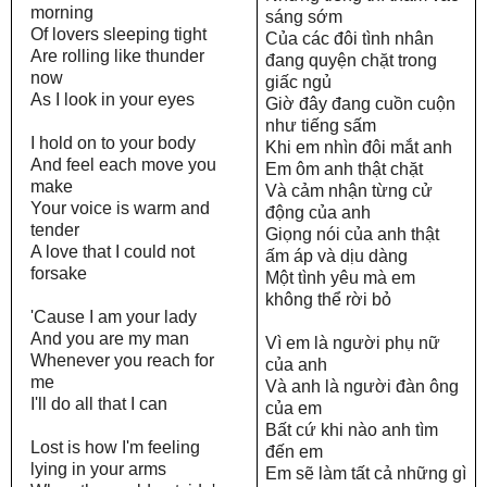
morning
sáng sớm
Of lovers sleeping tight
Của các đôi tình nhân
Are rolling like thunder
đang quyện chặt trong
now
giấc ngủ
As I look in your eyes
Giờ đây đang cuồn cuộn
như tiếng sấm
I hold on to your body
Khi em nhìn đôi mắt anh
And feel each move you
Em ôm anh thật chặt
make
Và cảm nhận từng cử
Your voice is warm and
động của anh
tender
Giọng nói của anh thật
A love that I could not
ấm áp và dịu dàng
forsake
Một tình yêu mà em
không thể rời bỏ
'Cause I am your lady
And you are my man
Vì em là người phụ nữ
Whenever you reach for
của anh
me
Và anh là người đàn ông
I'll do all that I can
của em
Bất cứ khi nào anh tìm
Lost is how I'm feeling
đến em
lying in your arms
Em sẽ làm tất cả những gì