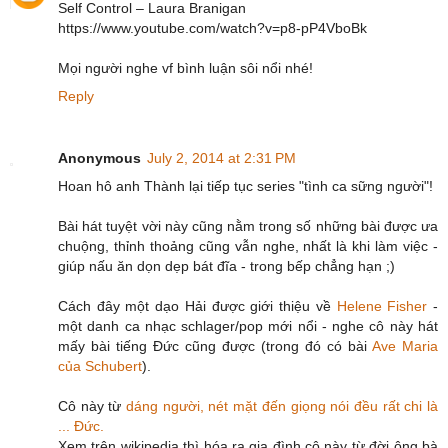
Self Control – Laura Branigan
https://www.youtube.com/watch?v=p8-pP4VboBk
Mọi người nghe vf bình luận sôi nổi nhé!
Reply
Anonymous
July 2, 2014 at 2:31 PM
Hoan hô anh Thành lại tiếp tục series "tình ca sững người"!
Bài hát tuyệt vời này cũng nằm trong số những bài được ưa
chuộng, thỉnh thoảng cũng vẫn nghe, nhất là khi làm việc -
giúp nấu ăn dọn dẹp bát đĩa - trong bếp chẳng hạn ;)
Cách đây một dạo Hải được giới thiệu về
Helene Fisher
-
một danh ca nhạc schlager/pop mới nổi - nghe cô này hát
mấy bài tiếng Đức cũng được (trong đó có bài
Ave Maria
của Schubert
).
Cô này từ
dáng người, nét mặt đến giọng nói đều rất chi là
... Đức.
Xem trên wikipedia thì hóa ra gia đình cô này từ đời ông bà