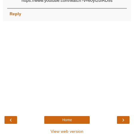
https://www.youtube.com/watch?v=60yI2ufRD5s
Reply
‹
›
Home
View web version