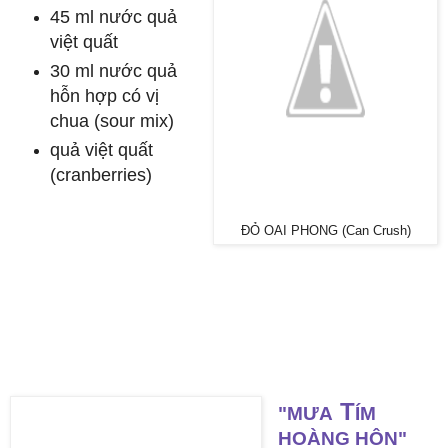
45 ml
nước quả
việt quất
30 ml nước quả
hỗn hợp có vị
chua (sour mix)
quả việt quất
(cranberries)
ĐỎ OAI PHONG (Can Crush)
T
"MƯA
ÍM
HOÀNG HÔN"