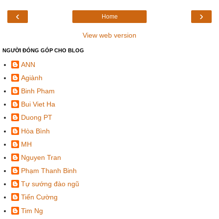
‹
›
Home
View web version
NGƯỜI ĐÓNG GÓP CHO BLOG
ANN
Agiành
Binh Pham
Bui Viet Ha
Duong PT
Hòa Bình
MH
Nguyen Tran
Phạm Thanh Binh
Tự sướng đào ngũ
Tiến Cường
Tim Ng