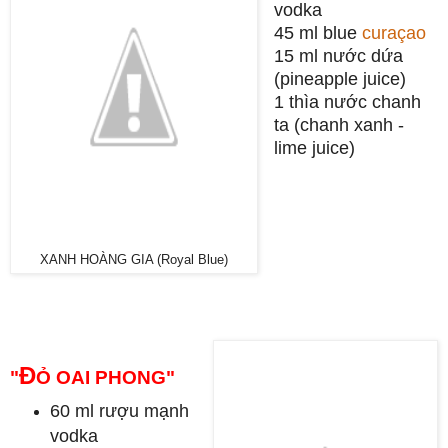
vodka
45 ml blue
curaçao
15 ml nước dứa
(pineapple juice)
1 thìa nước chanh
ta (chanh xanh -
lime juice)
XANH HOÀNG GIA (Royal Blue)
Đ
"
Ỏ OAI PHONG"
60 ml rượu mạnh
vodka