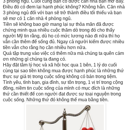
3 phòng ngủ. Cuối cùng bạn có được căn nhà bạn mơ đấy.
Điều đó có đem lại hạnh phúc không? Không hẳn. Căn nhà
3 phòng ngủ đối với bạn sẽ trở thành điều tối thiểu và bạn
sẽ mơ có 1 cãn nhà 4 phòng ngủ.
Tiền sẽ không bao giờ mang lại sự thỏa mãn đã được
chứng minh qua nhiều cuộc thăm dò trong đó cho thấy
người Mỹ tin rằng, dù họ có mức lương nào đi nữa thì họ
vẫn cần thêm để sống đủ. Ngay cả người kiếm được nhiều
tiền vẫn cho rằng họ cần nhiều hơn nữa.
Quá tập trung vào việc có thêm nữa mà chúng ta quên cám
ơn những gì chúng ta đang có.
Hãy đặt tâm lý học và xã hội học qua 1 bên, 1 lý do cuối
cùng tại sao tiền không mua được hạnh phúc là những thứ
thực sự giá trị trong cuộc sống không có bán trong tiệm.
Tình yêu, tình bạn, gia đình, sự tôn trọng, 1 vị trí trong cộng
đồng, niềm tin cuộc sống của mình có mục đích là những
thứ cần thiết để con người đạt được sự toại nguyện trong
cuộc sống. Những thứ đó không thể mua bằng tiền.