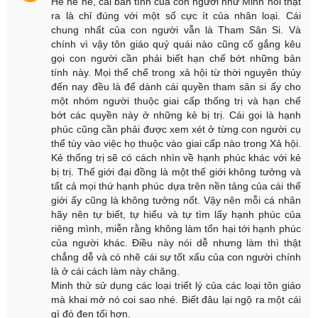
Hề hề hề, cái bản tính của con người như Minh nói thật
ra là chỉ đúng với một số cực ít của nhân loại. Cái
chung nhất của con người vẫn là Tham Sân Si. Và
chính vì vậy tôn giáo quỷ quái nào cũng cố gắng kêu
gọi con người cần phải biết hạn chế bớt những bản
tính này. Mọi thể chế trong xả hội từ thời nguyên thủy
đến nay đều là để dành cái quyền tham sân si ấy cho
một nhóm người thuộc giai cấp thống trị và hạn chế
bớt các quyền này ở những kẻ bị trị. Cái gọi là hạnh
phúc cũng cần phải được xem xét ở từng con người cụ
thể tùy vào việc họ thuộc vào giai cấp nào trong Xả hội.
Kẻ thống trị sẽ có cách nhìn về hạnh phúc khác với kẻ
bị trị. Thế giới đại đồng là một thế giới không tưởng và
tất cả mọi thứ hạnh phúc dựa trên nền tảng của cái thế
giới ấy cũng là không tưởng nốt. Vậy nên mỗi cá nhân
hãy nên tự biết, tự hiểu và tự tìm lấy hạnh phúc của
riêng mình, miễn rằng không làm tổn hại tới hạnh phúc
của người khác. Điều này nói dễ nhưng làm thì thật
chẳng dễ và có nhẽ cái sự tốt xấu của con người chính
là ở cái cách làm này chăng.
Minh thử sử dụng các loại triết lý của các loại tôn giáo
mà khai mở nó coi sao nhé. Biết đâu lại ngộ ra một cái
gì đó đen tối hơn.