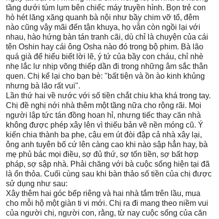
tầng dưới túm lụm bên chiếc máy truyền hình. Bọn trẻ con
hò hét lăng xăng quanh bà nội như bầy chim vỡ tổ, đêm
nào cũng vậy mãi đến tận khuya, họ vẫn còn ngồi lại với
nhau, hào hứng bàn tán tranh cãi, dù chỉ là chuyện của cái
tên Oshin hay cái ông Osha nào đó trong bộ phim. Bà lão
quá già để hiểu biết lời lẽ, ý tứ của bầy con cháu, chỉ nhè
nhẹ lắc lư nhịp võng thiếp dần đi trong những âm sắc thân
quen. Chị kể lại cho bạn bè: "bất tiện và ồn ào kinh khủng
nhưng bà lão rất vui".
Lần thứ hai về nước với số tiền chắt chiu kha khá trong tay.
Chị đề nghị nới nhà thêm một tầng nữa cho rộng rãi. Mọi
người lập tức tán đồng hoan hỉ, nhưng tiếc thay căn nhà
không được phép xây lên vì thiếu bản vẽ nền móng cũ. Ý
kiến chia thành ba phe, cậu em út đòi đập cả nhà xây lại,
ông anh tuyên bố cứ lên càng cao khi nào sập hẳn hay, bà
mẹ phủ bác mọi điều, sợ đủ thứ, sợ tốn tiền, sợ bất hợp
pháp, sợ sập nhà. Phải chăng với bà cuộc sống hiện tại đã
là ổn thỏa. Cuối cùng sau khi bàn thảo số tiền của chị được
sử dụng như sau:
Xây thêm hai góc bếp riêng và hai nhà tắm trên lầu, mua
cho mỗi hộ một giàn ti vi mới. Chị ra đi mang theo niềm vui
của người chị, người con, rằng, từ nay cuộc sống của căn