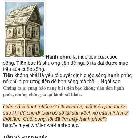
Hạnh
phúc
là mục tiêu của cuộc
sống.
Tiền
bạc là phương tiện để người ta đạt được mục
tiêu của cuộc sống.
Tiền
không phải là yếu tố quyết định cuộc sống
hạnh
phúc,
nó chỉ là phương tiện để bạn sống mà thôi. - Ngôi sao
Chúng ta ai cũng bảo rằng biết tiền bạc không dẫn đến hạnh
phúc, nhưng chúng ta lại hành xử khác.
Giàu có là hạnh phúc ư? Chưa chắc, một triệu phú tại Áo
sau khi đã cho đi toàn bộ số tài sản kếch xù của mình mới
thốt lên: “Cuối cùng, tôi đã tìm thấy hạnh phúc!”:
http://vtruyen.vn/tien-va-hanh-phuc/
Tiền và Hạnh Phúc.