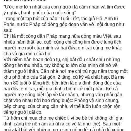
“Ước mơ lớn nhất của con người là cảm nhận và tìm được
ý nghĩa, hạnh phúc của cuộc sống”
Trong một tạp bút của báo "Tuổi Trẻ", tác giả Hải Anh từ
Paris, nước Pháp có đóng góp đoạn văn với nội dung như
sau:
Chị là một công dân Pháp mang nữa dòng máu Việt, sau
nhiều năm thất lạc, cuối cùng chị cũng tìm được tung tích
người mẹ ruột của mình và hai đứa em trai cùng mẹ khác
cha và gia đình của họ.
Với niềm hân hoan đoàn tụ, chị bắt đầu chắt chiu những
đồng tiền thu nhập, tuy không to lớn của mình để trở về
thăm người thân. Căn nhà nơi mẹ chị trú ngụ nằm trong một
khu phố nhỏ của Sài gòn, 2 tầng, cũ kỹ và chật hẹp. Bà mẹ
hơn 80 tuổi ở tầng trệt, bên trên là gia đình đông đúc của
hai đứa em trai, mỗi gia đình chiếm cứ một phần. Kể cả
người mẹ sống biệt lập về tài chánh, nhưng vẫn phải gắn
chặt vào nhau bởi bao ràng buộc: Phòng vệ sinh chung,
bếp chung, của chung căn nhà, vì thế luôn luôn chộn rộn
tiếng người cãi cọ.
Từ hôm chị mua cho mẹ chiếc ti vi be bé thì không khí gia
đình càng trở nên ấm áp (ít ra có vẻ là như thế). Sau một
ngày tất bật với những mưu sinh riêng lẻ, cả nhà đổ xuống