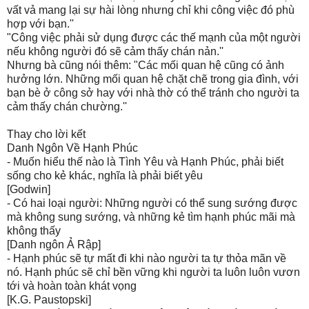
vất vả mang lại sự hài lòng nhưng chỉ khi công việc đó phù
hợp với bạn.''
"Công việc phải sử dụng được các thế mạnh của một người
nếu không người đó sẽ cảm thấy chán nản.''
Nhưng bà cũng nói thêm: "Các mối quan hệ cũng có ảnh
hưởng lớn. Những mối quan hệ chặt chẽ trong gia đình, với
bạn bè ở công sở hay với nhà thờ có thể tránh cho người ta
cảm thấy chán chường.''
Thay cho lời kết
Danh Ngôn Về Hạnh Phúc
- Muốn hiểu thế nào là Tình Yêu và Hạnh Phúc, phải biết
sống cho kẻ khác, nghĩa là phải biết yêu
[Godwin]
- Có hai loại người: Những người có thể sung sướng được
mà không sung sướng, và những kẻ tìm hạnh phúc mãi mà
không thấy
[Danh ngôn Ả Rập]
- Hạnh phúc sẽ tự mất đi khi nào người ta tự thỏa mãn về
nó. Hạnh phúc sẽ chỉ bền vững khi người ta luôn luôn vươn
tới và hoàn toàn khát vọng
[K.G. Paustopski]