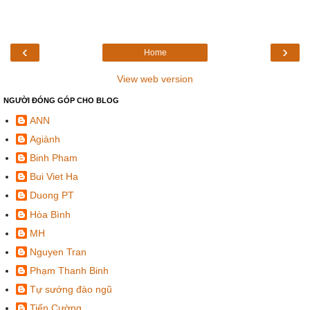
‹
›
Home
View web version
NGƯỜI ĐÓNG GÓP CHO BLOG
ANN
Agiành
Binh Pham
Bui Viet Ha
Duong PT
Hòa Bình
MH
Nguyen Tran
Phạm Thanh Binh
Tự sướng đào ngũ
Tiến Cường