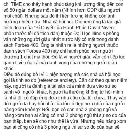
chí TIME cho thấy hạnh phúc tăng khi lương tăng đến con
số 50 ngàn dollars một năm (Nhỉnh hơn GDP dầu người
một chút). Nhưng sau đó thì tiền lương không còn ảnh
hưởng nhiều nữa. Nhà xã hội học Diener(cũng là tác giả
trích đoạn của “Bí Quyết của Hạnh Phúc-David Niven”,
phần trước tôi đã trích dẫn) thuộc Đại Học Illinois phỏng
vấn những người giàu nhất nước Mỹ có mặt trong danh
sách Forbes 400. Ông ta nhận ra là những người thuộc
danh sách Forbes 400 này chỉ hạnh phúc hơn người
thường 1 chút mà thôi. Đó là vì người giàu vẫn còn tiếp tục
ganh tị về của cải và danh vọng của những người giàu
khác.
Điều đó đúng bởi vì 1 hiện tượng mà các nhà xã hội học
gọi là tính so đo (reference anxiety). Căn cứ theo quan niệm
này, người ta đánh giá tài sản của mình dựa vào sự so
sánh với người khác. Người ta thường không tự hỏi mình
là nhà tôi có đáp ứng được nhu cầu của tôi chưa. Thay vào
đó người ta hay hỏi nhà của tôi có đẹp hơn nhà của người
hàng xóm không? Nếu bạn có căn nhà 2 phòng ngủ và
hàng xóm bạn ai cũng có nhà 2 phòng ngủ thì sự so đo của
bạn thấp, bạn sẽ cho như thế là vừa. Nhưng nếu hàng xóm
bạn ai cũng có nhà 3 phòng ngủ thì sự so đo của bạn sẽ