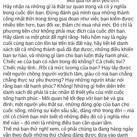
Mót quá rồi anh yêu ơi!!!
Hăy nhận ra những gì là thật sự quan trọng và có ý nghĩa
trong cuộc đời bạn. Đừng đánh giá mình qua những thành
công nhất thời trong từng giai đoạn như việc bạn kiếm được
nhiều tiền hơn, bạn đổi xe, thậm chí mua nhà mới. Đó chỉ là
phương tiện chứ không phải mục đích của cuôc đời bạn.
Hãy dành ra một phút để nghĩ rằng- Nếu hôm nay là ngày
cuối cùng bạn còn tồn tại trên trái đất này, hãy liệt kê danh
sách tất cả những thành quả đã đạt được, những điều khiến
bạn tự hào, và những gì làm cho bạn luôn thấy hạnh phúc.
Chiếc xe của bạn có nằm trong đó không? Cả chiếc tivi?
Chiếc máy tính...Rồi cả mức lương của bạn? Hay lấy được
một người chồng (người vợ)lịch lãm, giàu có mà bạn chẳng
chẳng thực sự yêu thương? Hay những người khác nói
rằng bạn rất hạnh phúc? Không! Những gì hiện diện trên
danh sách đó phải là các nhân tố thiết yếu của một cuộc
sống hạnh phúc - Mối quan hệ tốt đẹp với bạn bè và gia
đình, một người yêu thật sự, những đóng góp của bạn cho
cuộc sống, những sự kiện sâu sắc, đáng nhớ trong đời – mà
chỉ có chính bạn mới biết rõ những điều đó có ý nghĩa như
thế nào – đó mới là những điều bạn cần quan tâm.
Thế mà bạn thử nghĩ xem, có phải chúng ta đang hàng ngày
vẫn theo đuổi những thứ chẳng đáng được đưa vào danh