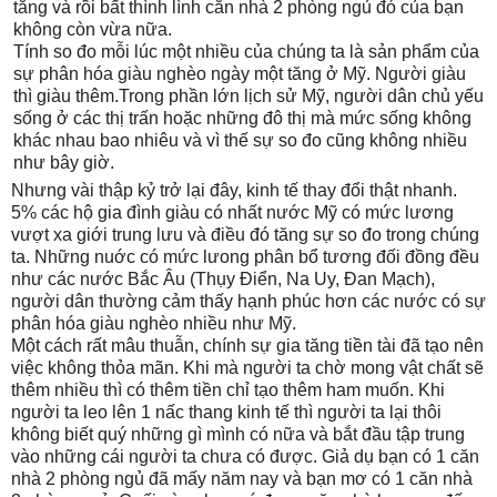
tăng và rồi bất thình lình căn nhà 2 phòng ngủ đó của bạn
không còn vừa nữa.
Tính so đo mỗi lúc một nhiều của chúng ta là sản phẩm của
sự phân hóa giàu nghèo ngày một tăng ở Mỹ. Người giàu
thì giàu thêm.Trong phần lớn lịch sử Mỹ, người dân chủ yếu
sống ở các thị trấn hoặc những đô thị mà mức sống không
khác nhau bao nhiêu và vì thế sự so đo cũng không nhiều
như bây giờ.
Nhưng vài thập kỷ trở lại đây, kinh tế thay đổi thật nhanh.
5% các hộ gia đình giàu có nhất nước Mỹ có mức lương
vượt xa giới trung lưu và điều đó tăng sự so đo trong chúng
ta. Những nuớc có mức lưong phân bổ tương đối đồng đều
như các nước Bắc Âu (Thụy Điển, Na Uy, Đan Mạch),
người dân thường cảm thấy hạnh phúc hơn các nước có sự
phân hóa giàu nghèo nhiều như Mỹ.
Một cách rất mâu thuẫn, chính sự gia tăng tiền tài đã tạo nên
việc không thỏa mãn. Khi mà người ta chờ mong vật chất sẽ
thêm nhiều thì có thêm tiền chỉ tạo thêm ham muốn. Khi
người ta leo lên 1 nấc thang kinh tế thì người ta lại thôi
không biết quý những gì mình có nữa và bắt đầu tập trung
vào những cái người ta chưa có được. Giả dụ bạn có 1 căn
nhà 2 phòng ngủ đã mấy năm nay và bạn mơ có 1 căn nhà