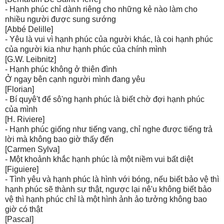
- Hạnh phúc chỉ dành riêng cho những kẻ nào làm cho
nhiều người được sung sướng
[Abbé Delille]
- Yêu là vui vì hạnh phúc của người khác, là coi hạnh phúc
của người kia như hạnh phúc của chính mình
[G.W. Leibnitz]
- Hạnh phúc không ở thiên đình
Ở ngay bên cạnh người mình đang yêu
[Florian]
- Bí quyê't để sô'ng hạnh phúc là biết chờ đợi hạnh phúc
của mình
[H. Riviere]
- Hạnh phúc giống như tiếng vang, chỉ nghe được tiếng trả
lời mà không bao giờ thấy đến
[Carmen Sylva]
- Một khoảnh khắc hạnh phúc là một niềm vui bất diệt
[Figuiere]
- Tình yêu và hạnh phúc là hình với bóng, nếu biết bảo vệ thì
hạnh phúc sẽ thành sự thật, ngược lại nê'u không biết bảo
vệ thì hạnh phúc chỉ là một hình ảnh ảo tưởng không bao
giờ có thật
[Pascal]