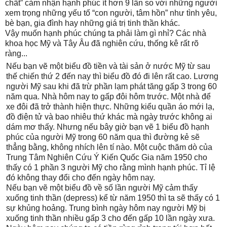
chất” cảm nhận hạnh phúc ít hơn 9 lần so với những người
xem trọng những yếu tố “con người, tâm hồn” như tình yêu,
bè bạn, gia đình hay những giá trị tinh thần khác.
Vậy muốn hạnh phúc chúng ta phải làm gì nhỉ? Các nhà
khoa học Mỹ và Tây Âu đã nghiên cứu, thống kê rất rõ
ràng...
Nếu bạn vẽ một biểu đồ tiền và tài sản ở nước Mỹ từ sau
thế chiến thứ 2 đến nay thì biểu đồ đó đi lên rất cao. Lương
người Mỹ sau khi đã trừ phần lạm phát tăng gấp 3 trong 60
năm qua. Nhà hôm nay to gấp đôi hôm trước. Một nhà để
xe đôi đã trở thành hiện thực. Những kiểu quần áo mới lạ,
đồ điện tử và bao nhiêu thứ khác mà ngày trước không ai
dám mơ thấy. Nhưng nếu bây giờ bạn vẽ 1 biểu đồ hạnh
phúc của người Mỹ trong 60 năm qua thì đường kẻ sẽ
thẳng bằng, không nhích lên tí nào. Một cuộc thăm dò của
Trung Tâm Nghiên Cứu Ý Kiến Quốc Gia năm 1950 cho
thấy có 1 phần 3 người Mỹ cho rằng mình hạnh phúc. Tỉ lệ
đó không thay đổi cho đến ngày hôm nay.
Nếu bạn vẽ một biểu đồ về số lần người Mỹ cảm thấy
xuống tinh thần (depress) kể từ năm 1950 thì ta sẽ thấy có 1
sự khủng hoảng. Trung bình ngày hôm nay người Mỹ bị
xuống tinh thần nhiều gấp 3 cho đến gấp 10 lần ngày xưa.