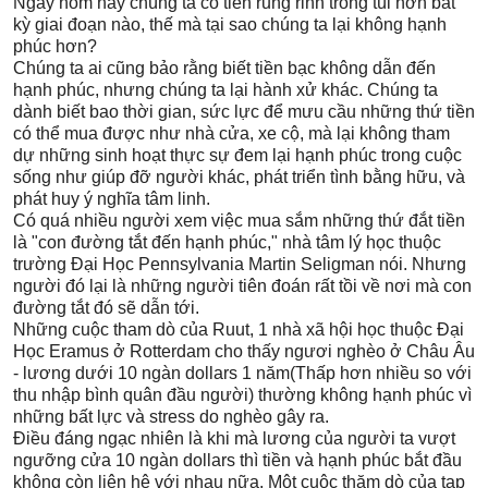
Ngày hôm nay chúng ta có tiền rủng rỉnh trong túi hơn bất
kỳ giai đoạn nào, thế mà tại sao chúng ta lại không hạnh
phúc hơn?
Chúng ta ai cũng bảo rằng biết tiền bạc không dẫn đến
hạnh phúc, nhưng chúng ta lại hành xử khác. Chúng ta
dành biết bao thời gian, sức lực để mưu cầu những thứ tiền
có thể mua được như nhà cửa, xe cộ, mà lại không tham
dự những sinh hoạt thực sự đem lại hạnh phúc trong cuộc
sống như giúp đỡ người khác, phát triển tình bằng hữu, và
phát huy ý nghĩa tâm linh.
Có quá nhiều người xem việc mua sắm những thứ đắt tiền
là "con đường tắt đến hạnh phúc," nhà tâm lý học thuộc
trường Đại Học Pennsylvania Martin Seligman nói. Nhưng
người đó lại là những người tiên đoán rất tồi về nơi mà con
đường tắt đó sẽ dẫn tới.
Những cuộc tham dò của Ruut, 1 nhà xã hội học thuộc Đại
Học Eramus ở Rotterdam cho thấy ngươi nghèo ở Châu Âu
- lương dưới 10 ngàn dollars 1 năm(Thấp hơn nhiều so với
thu nhập bình quân đầu người) thường không hạnh phúc vì
những bất lực và stress do nghèo gây ra.
Điều đáng ngạc nhiên là khi mà lương của người ta vượt
ngưỡng cửa 10 ngàn dollars thì tiền và hạnh phúc bắt đầu
không còn liên hệ với nhau nữa. Một cuộc thăm dò của tạp