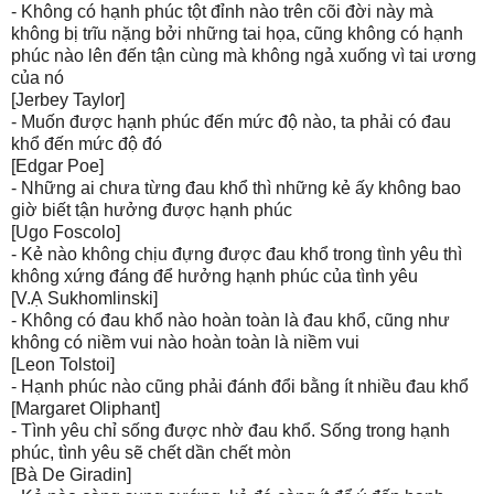
- Không có hạnh phúc tột đỉnh nào trên cõi đời này mà
không bị trĩu nặng bởi những tai họa, cũng không có hạnh
phúc nào lên đến tận cùng mà không ngả xuống vì tai ương
của nó
[Jerbey Taylor]
- Muốn được hạnh phúc đến mức độ nào, ta phải có đau
khổ đến mức độ đó
[Edgar Poe]
- Những ai chưa từng đau khổ thì những kẻ ấy không bao
giờ biết tận hưởng được hạnh phúc
[Ugo Foscolo]
- Kẻ nào không chịu đựng được đau khổ trong tình yêu thì
không xứng đáng để hưởng hạnh phúc của tình yêu
[V.Ạ Sukhomlinski]
- Không có đau khổ nào hoàn toàn là đau khổ, cũng như
không có niềm vui nào hoàn toàn là niềm vui
[Leon Tolstoi]
- Hạnh phúc nào cũng phải đánh đổi bằng ít nhiều đau khổ
[Margaret Oliphant]
- Tình yêu chỉ sống được nhờ đau khổ. Sống trong hạnh
phúc, tình yêu sẽ chết dần chết mòn
[Bà De Giradin]