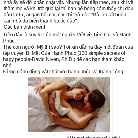
nhà ấy sẽ đỡ phần chật vật. Nhưng lần tiếp theo, sau khi về
thăm mẹ và khi trở qua lại thì bạn bè bỗng cảm thấy chị dàu
dàu tư lự, ai gạn hỏi chị, chị chỉ thở dài: "Bà lão rất buồn,
căn nhà đã biến thành ba ốc đảo".
Các bạn thân mến!
Trên đây là suy tư của một người Việt về Tiền bạc và Hạnh
Phúc.
Thế còn người Mỹ thì sao? Tôi xin dẫn ra đây một đoạn của
tập truyện Bí Mật Của Hạnh Phúc (100 simple secrets of
hapy people-David Niven, Ph.D.) để các bạn tham khảo
nhé!
Đừng đánh đồng vật chất với hạnh phúc và thành công