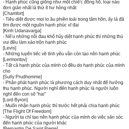
- Hạnh phúc cũng giống như một chiê'c đồng hồ, loại nào
đơn giản nhất là thứ ít hư hỏng nhất
[Chamfort]
- Tiêu diệt được mọi lo âu phiền toái trong tâm hồn, ấy là đã
tìm được một nguồn hạnh phúc vĩ đại
[Kinh Udanavarga]
- Nê'u những nỗi đau khổ hủy diệt hạnh phúc thì những thú
vui đều làm xáo trộn hạnh phúc
[Levis]
- Những luyến tiếc về tình yêu vẫn còn tạo nên hạnh phúc
[Lermontov]
- Tất cả hạnh phúc của mình có đều do hạnh phúc của mình
cho
[Sully Prudhomme]
- Phân phát hạnh phúc là phương cách duy nhất để hưởng
thụ hạnh phúc. Người nghĩ đến hạnh phúc là người luôn
nghĩ đến con số “hai”
[Lord Byron]
- Muốn nhận hạnh phúc thì trước hết phải chia hạnh phúc
[The Flight Of Freedom]
- Người ta chỉ tạo nên hạnh phúc của mình do việc săn sóc
đến hạnh phúc của người khác
[Bernardin De Saint Pierre]