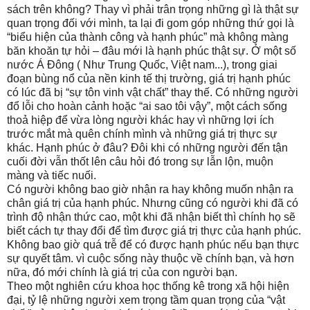
sách trên không? Thay vì phải trân trọng những gì là thật sự
quan trọng đối với mình, ta lại đi gom góp những thứ gọi là
“biểu hiện của thành công và hạnh phúc” mà không màng
băn khoăn tự hỏi – đâu mới là hạnh phúc thật sự. Ở một số
nước Á Đông ( Như Trung Quốc, Việt nam...), trong giai
đoạn bùng nổ của nền kinh tế thị trường, giá trị hạnh phúc
có lúc đã bị “sự tôn vinh vật chất” thay thế. Có những người
đổ lỗi cho hoàn cảnh hoặc “ai sao tôi vậy”, một cách sống
thoả hiệp để vừa lòng người khác hay vì những lợi ích
trước mắt mà quên chính mình và những giá trị thực sự
khác. Hạnh phúc ở đâu? Đôi khi có những người đến tận
cuối đời vẫn thốt lên câu hỏi đó trong sự lẫn lộn, muộn
màng và tiếc nuối.
Có người không bao giờ nhận ra hay không muốn nhận ra
chân giá trị của hạnh phúc. Nhưng cũng có người khi đã có
trình độ nhận thức cao, một khi đã nhận biết thì chính họ sẽ
biết cách tự thay đổi để tìm được giá trị thực của hạnh phúc.
Không bao giờ quá trễ để có được hạnh phúc nếu bạn thực
sự quyết tâm. vì cuộc sống này thuộc về chính bạn, và hơn
nữa, đó mới chính là giá trị của con người bạn.
Theo một nghiên cứu khoa học thống kê trong xã hội hiện
đại, tỷ lệ những người xem trọng tầm quan trọng của “vật