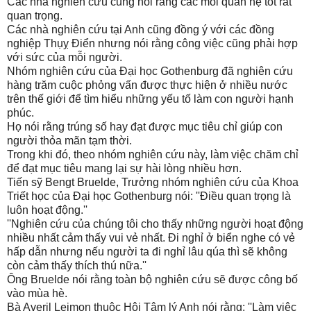
Các nhà nghiên cứu cũng nói rằng các mối quan hệ tốt rất
quan trọng.
Các nhà nghiên cứu tại Anh cũng đồng ý với các đồng
nghiệp Thụỵ Điển nhưng nói rằng công việc cũng phải hợp
với sức của mỗi người.
Nhóm nghiên cứu của Đại học Gothenburg đã nghiên cứu
hàng trăm cuộc phỏng vấn được thực hiện ở nhiều nước
trên thế giới để tìm hiểu những yếu tố làm con người hạnh
phúc.
Họ nói rằng trúng số hay đạt được mục tiêu chỉ giúp con
người thỏa mãn tạm thời.
Trong khi đó, theo nhóm nghiên cứu này, làm việc chăm chỉ
để đạt mục tiêu mang lại sự hài lòng nhiều hơn.
Tiến sỹ Bengt Bruelde, Trưởng nhóm nghiên cứu của Khoa
Triết học của Đại học Gothenburg nói: ''Điều quan trọng là
luôn hoạt động.''
''Nghiên cứu của chúng tôi cho thấy những người hoạt động
nhiều nhất cảm thấy vui vẻ nhất. Đi nghỉ ở biển nghe có vẻ
hấp dẫn nhưng nếu người ta đi nghỉ lâu qúa thì sẽ không
còn cảm thấy thích thú nữa.''
Ông Bruelde nói rằng toàn bộ nghiên cứu sẽ được công bố
vào mùa hè.
Bà Averil Leimon thuộc Hội Tâm lý Anh nói rằng: ''Làm việc