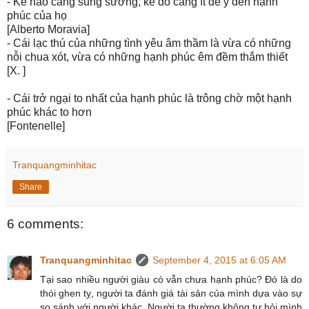
- Kẻ nào càng sung sướng, kẻ đó càng ít để ý đến hạnh
phúc của họ
[Alberto Moravia]
- Cái lạc thú của những tình yêu âm thầm là vừa có những
nỗi chua xót, vừa có những hạnh phúc êm đềm thắm thiết
[X. ]
- Cái trở ngại to nhất của hạnh phúc là trông chờ một hạnh
phúc khác to hơn
[Fontenelle]
Tranquangminhitac
Share
6 comments:
Tranquangminhitac
September 4, 2015 at 6:05 AM
Tại sao nhiều người giàu có vẫn chưa hạnh phúc? Đó là do
thói ghen tỵ, người ta đánh giá tài sản của mình dựa vào sự
so sánh với người khác. Người ta thường không tự hỏi mình