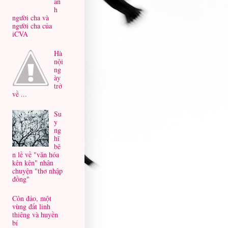
ản
h
người cha và
người cha của
iCVA
Hà
nội
ng
ày
trở
về ...
Su
y
ng
hĩ
bê
n lề về "văn hóa
kên kên" nhân
chuyện "thơ nhập
đồng"
Côn đảo, một
vùng đất linh
thiêng và huyền
bí