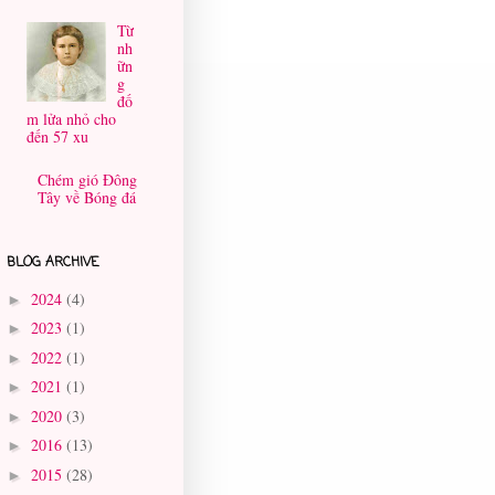
Từ
nh
ữn
g
đố
m lửa nhỏ cho
đến 57 xu
Chém gió Đông
Tây về Bóng đá
BLOG ARCHIVE
2024
(4)
►
2023
(1)
►
2022
(1)
►
2021
(1)
►
2020
(3)
►
2016
(13)
►
2015
(28)
►