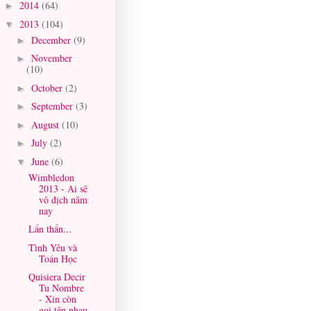
2014
(64)
►
2013
(104)
▼
December
(9)
►
November
►
(10)
October
(2)
►
September
(3)
►
August
(10)
►
July
(2)
►
June
(6)
▼
Wimbledon
2013 - Ai sẽ
vô địch năm
nay
Lẩn thẩn...
Tình Yêu và
Toán Học
Quisiera Decir
Tu Nombre
- Xin còn
gọi tên nhau