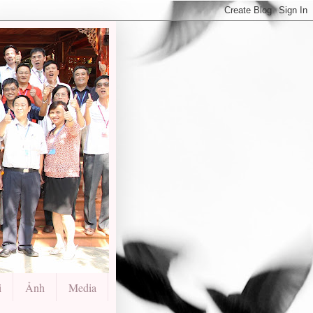
i
Ảnh
Media