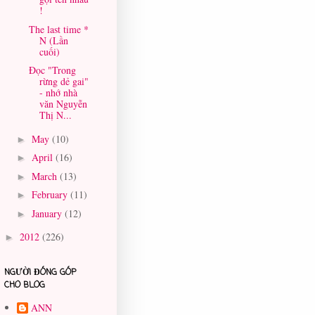
!
The last time *
N (Lần
cuối)
Đọc "Trong
rừng dẻ gai"
- nhớ nhà
văn Nguyễn
Thị N...
May
(10)
►
April
(16)
►
March
(13)
►
February
(11)
►
January
(12)
►
2012
(226)
►
NGƯỜI ĐÓNG GÓP
CHO BLOG
ANN