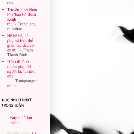
ous
Truyền hình Nam
Phi 'báo tử' Bush
Kênh
tr...
- Tranquang
minhitac
Hề hề hề, nếu
phụ nữ trên thế
gian này đều có
quan...
- Phạm
Thanh Binh
“Cho đi là vì
muốn giúp đỡ
người ta, thì mới
quý,
...
- Tranquangmi
nhitac
ĐỌC NHIỀU NHẤT
TRONG TUẦN
Này thì "dọn
vườn"
Lê