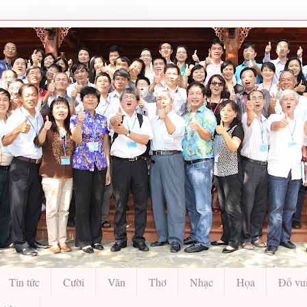
Tin tức
Cười
Văn
Thơ
Nhạc
Họa
Đố vu