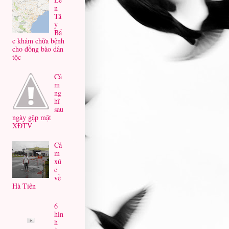
n
Tâ
y
Bắ
c khám chữa bệnh
cho đồng bào dân
tộc
Cả
m
ng
hĩ
sau
ngày gặp mặt
XĐTV
Cả
m
xú
c
về
Hà Tiên
6
hìn
h