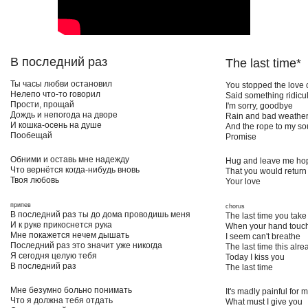
B последний раз
The last time*
Ты часы любви остановил
You stopped the love 
Нелепо что-то говорил
Said something ridicu
Прости, прощай
I'm sorry, goodbye
Дождь и непогода на дворе
Rain and bad weather 
И кошка-осень на душе
And the rope to my so
Пообещай
Promise
Обними и оставь мне надежду
Hug and leave me ho
Что вернётся когда-нибудь вновь
That you would retur
Твоя любовь
Your love
припев
chorus
В последний раз ты до дома проводишь меня
The last time you ta
И к руке прикоснется рука
When your hand touc
Мне покажется нечем дышать
I seem can't breathe
Последний раз это значит уже никогда
The last time this al
Я сегодня целую тебя
Today
I kiss you
В последний раз
The last time
Мне безумно больно понимать
It's madly painful for m
Что я должна тебя отдать
What must I give you