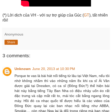
(*) Lời dịch của VH - với sự trợ giúp của Gúc (
GT
), tất nhiên
rồi!
Anonymous
Share
3 comments:
Unknown
June 20, 2013 at 10:30 PM
Porque te vas là bài hát nổi tiếng từ lâu tại Việt Nam, nếu tôi
nhớ không nhầm thì vào những năm 8x khi ca sĩ Ái Vân
được giải tại Dresden, có ca sĩ (Đông Đức?) thể hiện bài
hát này bằng tiếng Tây Ban Nha có điệu nhảy uốn éo rất
đặc trưng và cặp mắt rất to, mái tóc cắt bằng ngang lông
mày. Hồi đó ca nhạc quốc tế được hiểu là các video của
Đông Đức quay lại các ban nhạc nổi tiếng như ABBA,
Smokie..., còn nhạc Nga lại là đối trọng riêng mà ban nhạc