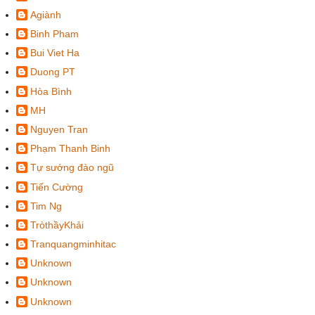
Agiành
Binh Pham
Bui Viet Ha
Duong PT
Hòa Bình
MH
Nguyen Tran
Phạm Thanh Binh
Tự sướng đào ngũ
Tiến Cường
Tim Ng
TròthầyKhải
Tranquangminhitac
Unknown
Unknown
Unknown