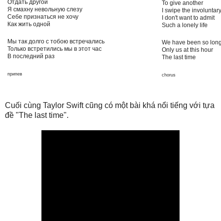
Отдать другой
To give another
Я смахну невольную слезу
I swipe the involuntary
Себе признаться не хочу
I don't want to admit
Как жить одной
Such a lonely life
Мы так долго с тобою встречались
We have been so long
Только встретились мы в этот час
Only us at this hour
В последний раз
The last time
припев
chorus
Cuối cùng Taylor Swift cũng có một bài khá nổi tiếng với tựa
đề "The last time".