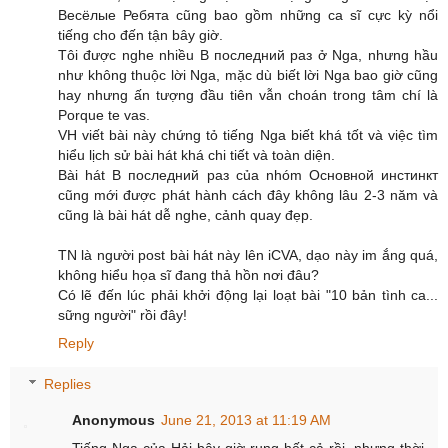
Весёлые Ребята cũng bao gồm những ca sĩ cực kỳ nổi
tiếng cho đến tận bây giờ.
Tôi được nghe nhiều В последний раз ở Nga, nhưng hầu
như không thuộc lời Nga, mặc dù biết lời Nga bao giờ cũng
hay nhưng ấn tượng đầu tiên vẫn choán trong tâm chí là
Porque te vas.
VH viết bài này chứng tỏ tiếng Nga biết khá tốt và việc tìm
hiểu lịch sử bài hát khá chi tiết và toàn diện.
Bài hát В последний раз của nhóm Основной инстинкт
cũng mới được phát hành cách đây không lâu 2-3 năm và
cũng là bài hát dễ nghe, cảnh quay đẹp.
TN là người post bài hát này lên iCVA, dạo này im ắng quá,
không hiểu họa sĩ đang thả hồn nơi đâu?
Có lẽ đến lúc phải khởi động lại loạt bài "10 bản tình ca...
sững người" rồi đây!
Reply
Replies
Anonymous
June 21, 2013 at 11:19 AM