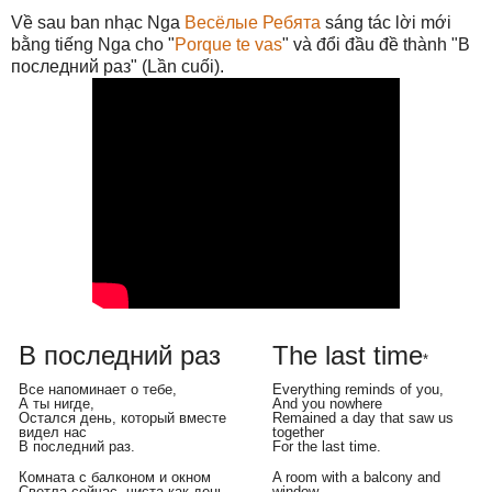
Về sau ban nhạc Nga
Весёлые Ребята
sáng tác lời mới
bằng tiếng Nga cho "
Porque te vas
" và đổi đầu đề thành "В
последний раз" (Lần cuối).
В последний раз
The last time
*
Все напоминает о тебе,
Everything reminds of you,
А ты нигде,
And you nowhere
Остался день, который вместе
Remained a day that saw us
видел нас
together
В последний раз.
For the last time.
Комната с балконом и окном
A room with a balcony and
Светла сейчас, чиста как день,
window