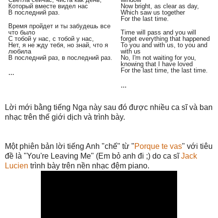
Который вместе видел нас
Now bright, as clear as day,
В последний раз.
Which saw us together
For the last time.
Время пройдет и ты забудешь все
что было
Time will pass and you will
С тобой у нас, с тобой у нас,
forget everything that happened
Нет, я не жду тебя, но знай, что я
To you and with us, to you and
любила
with us
В последний раз, в последний раз.
No, I'm not waiting for you,
knowing that I have loved
For the last time, the last time.
...
...
Lời mới bằng tiếng Nga này sau đó được nhiều ca sĩ và ban
nhạc trên thế giới dịch và trình bày.
Một phiên bản lời tiếng Anh "chế" từ "
Porque te vas
" với tiêu
đề là "You're Leaving Me" (Em bỏ anh đi ;) do ca sĩ
Jack
Lucien
trình bày trên nền nhạc đệm piano.