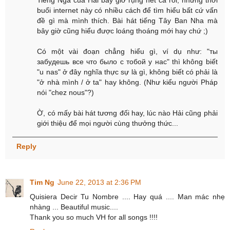
Tiếng Nga của Hải bây giờ rụng hết cả rồi, nhưng thời
buổi internet này có nhiều cách để tìm hiểu bất cứ vấn
đề gì mà mình thích. Bài hát tiếng Tây Ban Nha mà
bây giờ cũng hiểu được loáng thoáng mới hay chứ ;)
Có một vài đoạn chẳng hiểu gì, ví dụ như: "ты
забудешь все что было с тобой у нас" thì không biết
"u nas" ở đây nghĩa thực sự là gì, không biết có phải là
"ở nhà mình / ở ta" hay không. (Như kiểu người Pháp
nói "chez nous"?)
Ờ, có mấy bài hát tương đối hay, lúc nào Hải cũng phải
giới thiệu để mọi người cùng thưởng thức...
Reply
Tim Ng
June 22, 2013 at 2:36 PM
Quisiera Decir Tu Nombre .... Hay quá .... Man mác nhẹ
nhàng ... Beautiful music....
Thank you so much VH for all songs !!!!