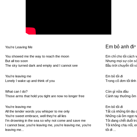
Em bỏ anh đi
*
You're Leaving Me
You showed me the way to reach the moon
Em chỉ cho tôi cách v
But all too soon
Nhưng mọi sự còn s
The sky turned dark and empty and I cannot see
Bầu trời chuyển tối v
You're leaving me
Em bỏ tôi đi
Lonely I wake up and think of you
Trong cô đơn tôi t
ỉ
nh
What can I do?
Còn gì nữa đâu
Those arms that hold you tight are now no longer free
Cánh tay thường ôm 
You're leaving me
Em bỏ tôi đi
All the tender words you whisper to me only
Tất cả những lời dịu 
You're sweet embrace, well they're all lies
Những cái ôm ngọt ng
I'm drowning in the sea so why not come and save me
Tôi đang chết đuối t
I cannot bear, you're leaving me, you're leaving me, you're
Tôi không chịu nổi, em
leaving me...
tôi đi ...