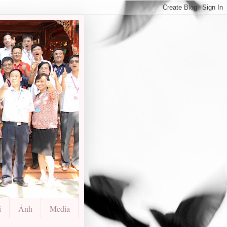
i
Ảnh
Media