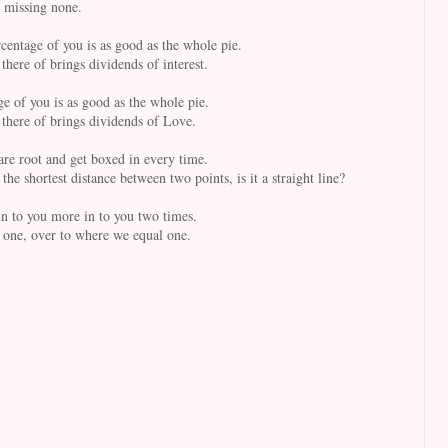
t missing none.
centage of you is as good as the whole pie.
there of brings dividends of interest.
e of you is as good as the whole pie.
 there of brings dividends of Love.
uare root and get boxed in every time.
e shortest distance between two points, is it a straight line?
in to you more in to you two times.
f one, over to where we equal one.