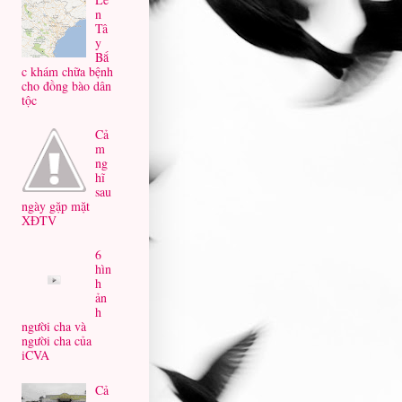
n
Tâ
y
Bắ
c khám chữa bệnh
cho đồng bào dân
tộc
Cả
m
ng
hĩ
sau
ngày gặp mặt
XĐTV
6
hìn
h
ản
h
người cha và
người cha của
iCVA
Cả