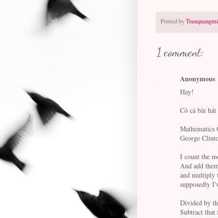
Posted by
Tranquangmi
1 comment:
Anonymous
Hay!
Có cả bài há
Mathematics 
George Clint
I count the m
And add them
and multiply 
supposedly I'
Divided by th
Subtract that