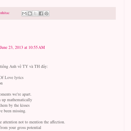
nhitac
June 23, 2013 at 10:55 AM
t tiếng Anh về TY và TH đấy:
Of Love lyrics
on
oments we're apart.
 up mathematically
them by the kisses
ve been missing.
e attention not to mention the affection.
 from your gross potential