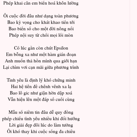
Phép khai căn em biến hoá khôn lường
Ôi cuộc đời đâu như dạng toàn phương
Bao kỳ vọng cho khát khao tiến tới
Bao biến số cho một đời nông nổi
Phép nội suy từ chối mọi lối mòn
Có lúc gần còn chút Epsilon
Em bỗng xa như một hàm gián đoạn
Anh muốn thả hồn mình qua giới hạn
Lại chìm vơi cạn mãi giữa phương trình
Tình yêu là định lý khó chứng minh
Hai hệ tiên đề chênh vênh xa lạ
Bao lô gic như giận hờn dập xoá
Vẫn hiện lên một đáp số cuối cùng
Mẫu số niềm tin đâu dễ quy đồng
phép chiếu tình yêu nhiều khi đổi hướng
Lời giải đẹp đôi lúc do lầm tưởng
Ôi khó thay khi cuộc sống đa chiều