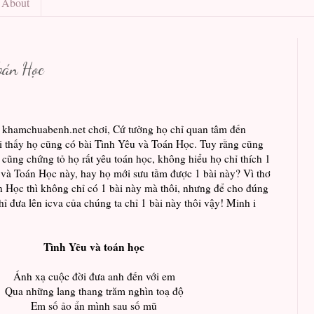
About
oán Học
g khamchuabenh.net chơi, Cứ tưởng họ chỉ quan tâm đến
i thấy họ cũng có bài Tình Yêu và Toán Học. Tuy rằng cũng
 cũng chứng tỏ họ rất yêu toán học, không hiểu họ chỉ thích 1
 và Toán Học này, hay họ mới sưu tầm được 1 bài này? Vì thơ
 Học thì không chỉ có 1 bài này mà thôi, nhưng để cho đúng
hỉ đưa lên icva của chúng ta chỉ 1 bài này thôi vậy! Minh i
Tình Yêu và toán học
Ánh xạ cuộc đời đưa anh đến với em
Qua những lang thang trăm nghìn toạ độ
Em số ảo ẩn mình sau số mũ