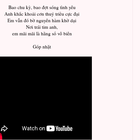
Bao chu kỳ, bao đợt sóng tình yêu
Anh khắc khoải cơn thuỷ triều cực đại
Em vẫn đó bờ nguyên hàm khờ dại
Nơi trái tim anh,
em mãi mãi là hằng số vô biên
Góp nhặt