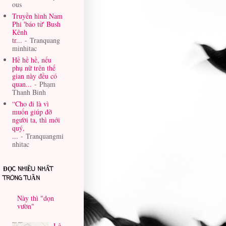
ous
Truyền hình Nam
Phi 'báo tử' Bush
Kênh
tr...
- Tranquang
minhitac
Hề hề hề, nếu
phụ nữ trên thế
gian này đều có
quan...
- Phạm
Thanh Binh
“Cho đi là vì
muốn giúp đỡ
người ta, thì mới
quý,
...
- Tranquangmi
nhitac
ĐỌC NHIỀU NHẤT
TRONG TUẦN
Này thì "dọn
vườn"
Lê