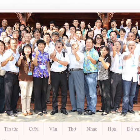
Tin tức
Cười
Văn
Thơ
Nhạc
Họa
Đố vu