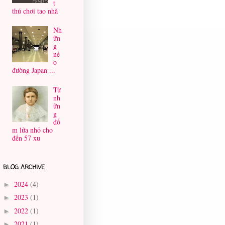
t
thú chơi tao nhã
Nh
ữn
g
nẻ
o
đường Japan ...
Từ
nh
ữn
g
đố
m lửa nhỏ cho
đến 57 xu
BLOG ARCHIVE
2024
(4)
►
2023
(1)
►
2022
(1)
►
2021
(1)
►