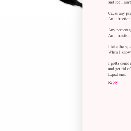
and see I ain'
Cause any per
An infraction 
Any percentag
An infraction
I take the sq
When I know th
I gotta come 
and get rid o
Equal one.
Reply