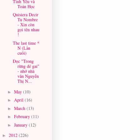
Tình Yêu và
Toán Học
Quisiera Decir
Tu Nombre
- Xin còn
gọi tên nhau
!
The last time *
N (Lần
cuối)
Đọc "Trong
rừng dẻ gai"
- nhớ nhà
văn Nguyễn
Thị N...
May
(10)
►
April
(16)
►
March
(13)
►
February
(11)
►
January
(12)
►
2012
(226)
►