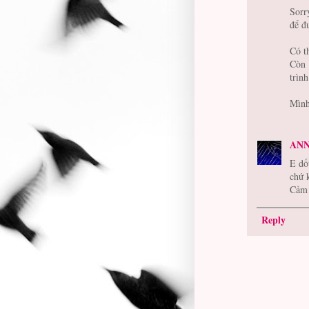
Sorr
để đ
Có t
Còn 
trìn
Mình
AN
E dố
chứ 
Cảm 
Reply