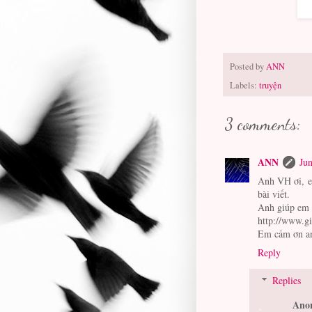
Posted by
ANN
Labels:
truyện
3 comments:
ANN
Jun
Anh VH ơi, e
bài viết.
Anh giúp em 
http://www.g
Em cảm ơn a
Reply
Replies
Ano