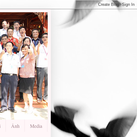
i
Ảnh
Media