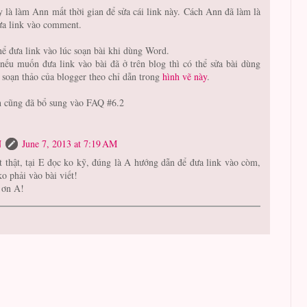
y là làm Ann mất thời gian để sửa cái link này. Cách Ann đã làm là
ưa link vào comment.
hể đưa link vào lúc soạn bài khi dùng Word.
nếu muốn đưa link vào bài đã ở trên blog thì có thể sửa bài dùng
h soạn thảo của blogger theo chỉ dẫn trong
hình vẽ này
.
 cũng đã bổ sung vào FAQ #6.2
N
June 7, 2013 at 7:19 AM
t thật, tại E đọc ko kỹ, đúng là A hướng dẫn để đưa link vào còm,
ko phải vào bài viết!
ơn A!