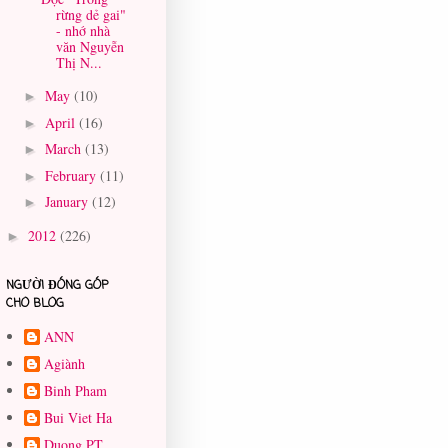
rừng dẻ gai"
- nhớ nhà
văn Nguyễn
Thị N...
May
(10)
►
April
(16)
►
March
(13)
►
February
(11)
►
January
(12)
►
2012
(226)
►
NGƯỜI ĐÓNG GÓP
CHO BLOG
ANN
Agiành
Binh Pham
Bui Viet Ha
Duong PT