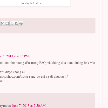
Và đây là 3 hạt dẻ...
e 6, 2013 at 6:15 PM
m làm như hướng dẫn trong FAQ mà không đưa được đường link vào
với được không ạ?
iupconhoc.com/trong-rung-de-gai-ra-di-chuong-1/
nh.
nymous
June 7, 2013 at 2:50 AM