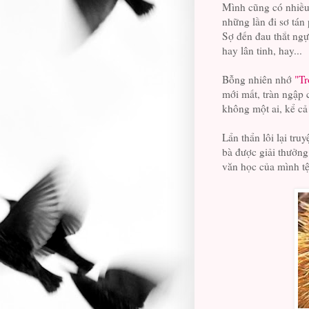
Mình cũng có nhiều
những lần đi sơ tán 
Sợ đến đau thắt ng
hay lân tinh, hay...
Bỗng nhiên nhớ
"Tr
mới mất, tràn ngập 
không một ai, kể cả
Lẩn thẩn lôi lại tr
bà được giải thưởng
văn học của mình tệ 