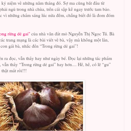
 kỷ niệm về những năm tháng đó. Sợ ma cũng bắt đầu từ
phải ngủ trong nhà chùa, trên cái sập kê ngay trước tam bảo.
ực vì những chấm sáng lúc nửa đêm, chẳng biết đó là đom đóm
ong rừng dẻ gai"
của nhà văn đất mỏ Nguyễn Thị Ngọc Tú. Bà
các trang mạng là các bài viết về bà, vậy mà không một lần,
 con gái bà, nhắc đến “Trong rừng dẻ gai”!
uyện ra đọc, vẫn thấy hay như ngày bé. Đọc lại những tác phẩm
, vẫn thấy “Trong rừng dẻ gai” hay hơn.... Hê, hê, có lẽ “gu”
thật mất rồi!!!