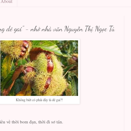
About
ng dẻ gai" - nhớ nhà văn Nguyễn Thị Ngọc Tú
Không biết có phải đây là dẻ gai?!
iều về thời bom đạn, thời đi sơ tán.