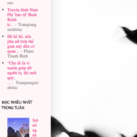
ous
Truyền hình Nam
Phi 'báo tử' Bush
Kênh
tr...
- Tranquang
minhitac
Hề hề hề, nếu
phụ nữ trên thế
gian này đều có
quan...
- Phạm
Thanh Binh
“Cho đi là vì
muốn giúp đỡ
người ta, thì mới
quý,
...
- Tranquangmi
nhitac
ĐỌC NHIỀU NHẤT
TRONG TUẦN
Sợi
nồ
ng
nà