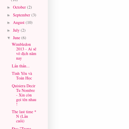
October
(2)
►
September
(3)
►
August
(10)
►
July
(2)
►
June
(6)
▼
Wimbledon
2013 - Ai sẽ
vô địch năm
nay
Lẩn thẩn...
Tình Yêu và
Toán Học
Quisiera Decir
Tu Nombre
- Xin còn
gọi tên nhau
!
The last time *
N (Lần
cuối)
Đọc "Trong