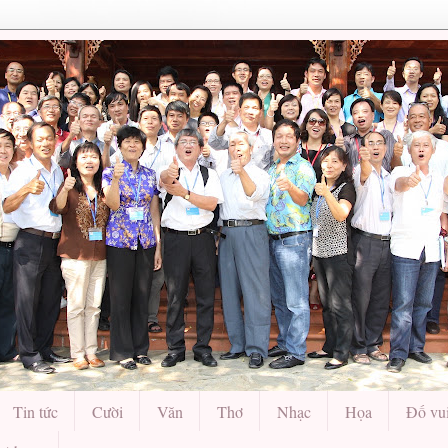
Tin tức
Cười
Văn
Thơ
Nhạc
Họa
Đố vu