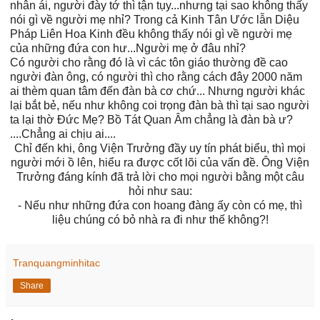
nhân ái, người đày tớ thì tận tụy...nhưng tại sao không thấy
nói gì về người mẹ nhỉ? Trong cả Kinh Tân Ước lẫn Diệu
Pháp Liên Hoa Kinh đều không thấy nói gì về người mẹ
của những đứa con hư...Người mẹ ở đâu nhỉ?
Có người cho rằng đó là vì các tôn giáo thường đề cao
người đàn ông, có người thì cho rằng cách đây 2000 năm
ai thèm quan tâm đến đàn bà cơ chứ... Nhưng người khác
lại bắt bẻ, nếu như không coi trọng đàn bà thì tại sao người
ta lại thờ Đức Mẹ? Bồ Tát Quan Âm chẳng là đàn bà ư?
....Chẳng ai chịu ai....
Chỉ đến khi, ông Viện Trưởng đầy uy tín phát biểu, thì mọi
người mới ồ lên, hiểu ra được cốt lõi của vấn đề. Ông Viện
Trưởng đáng kính đã trả lời cho mọi người bằng một câu
hỏi như sau:
- Nếu như những đứa con hoang đàng ấy còn có mẹ, thì
liệu chúng có bỏ nhà ra đi như thế không?!
Tranquangminhitac
Share