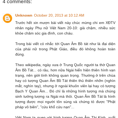
4 comments:
Unknown
October 20, 2013 at 10:12 AM
Trước hết xin mượn bài viết này chúc mừng chi em XĐTV
nhân ngày Phụ nữ Việt Nam 20-10: già chậm, nhiều sức
khỏe chăm sóc gia đình, con cháu.
Trong bài viết có nhắc tới Quan Âm Bồ tát như là đại diện
của phái nữ trong Phật Giáo, điều đó không hoàn toàn
đúng.
Theo wikipedia, ngày xưa ở Trung Quốc người ta thờ Quan
Âm Bồ Tát... có râu, hơn nữa Ngài hiển hiện thiên hình vạn
trạng, nên giới tính không quan trọng. Thường ở trên chùa
hay có tượng Quan Âm Bồ Tát thiên thủ thiên nhỡn (nghìn
mắt, nghìn tay), nhưng ở ngoài khuôn viên lại hay có tượng
Bạch Y Quan Âm... Đó chỉ là những hình tượng mà chúng
sinh tưởng tượng ra Ngài mà thôi. Quan Âm Bồ Tát là hình
tượng được mọi người tôn sùng và chứng tỏ được "Phật
pháp vô biên", "cứu khổ cứu nạn"...
Việt Nam ta quen với hình tượng Quan Âm Thị Kính, xuất