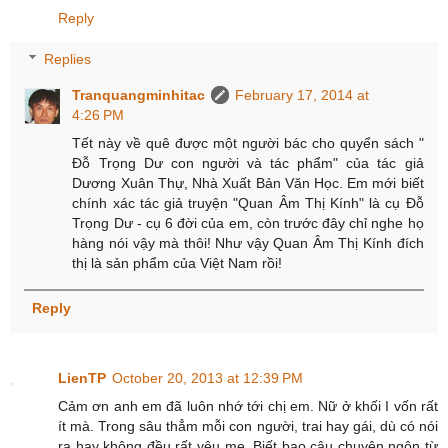
Reply
Replies
Tranquangminhitac
February 17, 2014 at
4:26 PM
Tết này về quê được một người bác cho quyển sách "
Đỗ Trọng Dư con người và tác phẩm" của tác giả
Dương Xuân Thự, Nhà Xuất Bản Văn Học. Em mới biết
chính xác tác giả truyện "Quan Âm Thị Kính" là cụ Đỗ
Trọng Dư - cụ 6 đời của em, còn trước đây chỉ nghe họ
hàng nói vậy mà thôi! Như vậy Quan Âm Thị Kính đích
thị là sản phẩm của Việt Nam rồi!
Reply
LienTP
October 20, 2013 at 12:39 PM
Cảm ơn anh em đã luôn nhớ tới chị em. Nữ ở khối I vốn rất
ít mà. Trong sâu thẳm mỗi con người, trai hay gái, dù có nói
ra hay không đều rất yêu mẹ. Biết bao câu chuyện ngôn từ