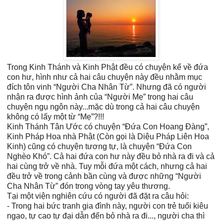
Trong Kinh Thánh và Kinh Phật đều có chuyện kể về đứa
con hư, hình như cả hai câu chuyện này đều nhằm mục
đích tôn vinh “Người Cha Nhân Từ”. Nhưng đã có người
nhận ra được hình ảnh của “Người Mẹ” trong hai câu
chuyện ngụ ngôn này...mặc dù trong cả hai câu chuyện
không có lấy một từ “Mẹ”?!!!
Kinh Thánh Tân Ước có chuyện “Đứa Con Hoang Đàng”,
Kinh Pháp Hoa nhà Phật (Còn gọi là Diệu Pháp Liên Hoa
Kinh) cũng có chuyện tương tự, là chuyện “Đứa Con
Nghèo Khó”. Cả hai đứa con hư này đều bỏ nhà ra đi và cả
hai cùng trở về nhà. Tuy mỗi đứa một cách, nhưng cả hai
đều trở về trong cảnh bần cùng và được những “Người
Cha Nhân Từ” đón trong vòng tay yêu thương.
Tại một viện nghiên cứu có người đã đặt ra câu hỏi:
- Trong hai bức tranh gia đình này, người con trẻ tuổi kiêu
ngạo, tự cao tự đại dẫn đến bỏ nhà ra đi..., người cha thì