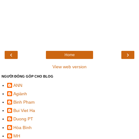
‹
›
Home
View web version
NGƯỜI ĐÓNG GÓP CHO BLOG
ANN
Agiành
Binh Pham
Bui Viet Ha
Duong PT
Hòa Bình
MH