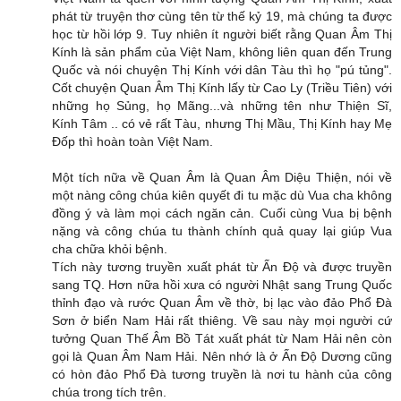
phát từ truyện thơ cùng tên từ thế kỷ 19, mà chúng ta được
học từ hồi lớp 9. Tuy nhiên ít người biết rằng Quan Âm Thị
Kính là sản phẩm của Việt Nam, không liên quan đến Trung
Quốc và nói chuyện Thị Kính với dân Tàu thì họ "pú tủng".
Cốt chuyện Quan Âm Thị Kính lấy từ Cao Ly (Triều Tiên) với
những họ Sủng, họ Mãng...và những tên như Thiện Sĩ,
Kính Tâm .. có vẻ rất Tàu, nhưng Thị Mầu, Thị Kính hay Mẹ
Đốp thì hoàn toàn Việt Nam.
Một tích nữa về Quan Âm là Quan Âm Diệu Thiện, nói về
một nàng công chúa kiên quyết đi tu mặc dù Vua cha không
đồng ý và làm mọi cách ngăn cản. Cuối cùng Vua bị bệnh
nặng và công chúa tu thành chính quả quay lại giúp Vua
cha chữa khỏi bệnh.
Tích này tương truyền xuất phát từ Ấn Độ và được truyền
sang TQ. Hơn nữa hồi xưa có người Nhật sang Trung Quốc
thỉnh đạo và rước Quan Âm về thờ, bị lạc vào đảo Phổ Đà
Sơn ở biển Nam Hải rất thiêng. Về sau này mọi người cứ
tưởng Quan Thế Âm Bồ Tát xuất phát từ Nam Hải nên còn
gọi là Quan Âm Nam Hải. Nên nhớ là ở Ấn Độ Dương cũng
có hòn đảo Phổ Đà tương truyền là nơi tu hành của công
chúa trong tích trên.