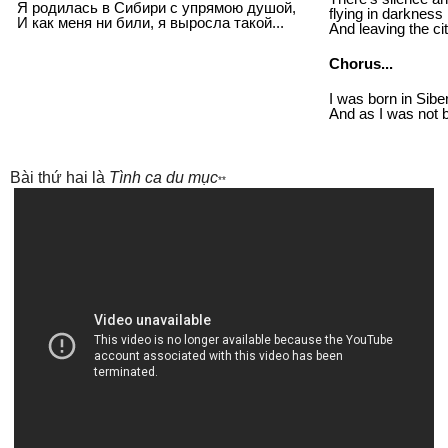
Я родилась в Сибири с упрямою душой,
flying in darkness
И как меня ни били, я выросла такой...
And leaving the cit
Chorus...
I was born in Sibe
And as I was not b
Bài thứ hai là
Tình ca du mục
**