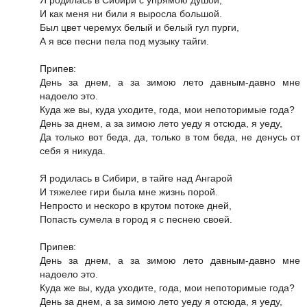
И как меня ни били я выросла большой.
Был цвет черемух белый и белый гул пурги,
А я все песни пела под музыку тайги.
Припев:
День за днем, а за зимою лето давным-давно мне
надоело это.
Куда же вы, куда уходите, года, мои непоторимые года?
День за днем, а за зимою лето уеду я отсюда, я уеду,
Да только вот беда, да, только в том беда, не денусь от
себя я никуда.
Я родилась в Сибири, в тайге над Ангарой
И тяжелее гири была мне жизнь порой.
Непросто и нескоро в крутом потоке дней,
Попасть сумела в город я с песнею своей.
Припев:
День за днем, а за зимою лето давным-давно мне
надоело это.
Куда же вы, куда уходите, года, мои непоторимые года?
День за днем, а за зимою лето уеду я отсюда, я уеду,