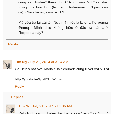
cũng sai "Fisher" thiếu chữ C trong vần "sch" rất đặc
trưng của bọn Đức (fischer = fisherman = Người câu
cá). Chữa lại rồi, cảm ơn TN.
Mà vừa tra lại cái tên Nga mỹ miều là Елена Петровна
Фищер. Mình chịu không hiểu ở đâu ra cái chữ
Петровна này?
Reply
Tim Ng
July 21, 2014 at 3:24 AM
Cô Helen hát Ave Maria của Schubert cũng tuyệt vời VH ơi
http://youtu.be/IjmK2E_WJbw
Reply
Replies
Tim Ng
July 21, 2014 at 4:36 AM
Rất chính xác ... Helen Fischer có cả "tiếng" và "hình"