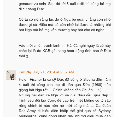
genauer zu sein. Sau đó tới 3 tuổi rưỡi thì cùng bố mẹ
di cư sang Đức.
Cô ta có nói rằng lúc đó ở Nga bé quá, chẳng còn nhớ
được gì cả. Điều mà cô còn nhớ lại được là những bài
hát Nga mà bố mẹ vẫn thường hay hát cho cô nghe...
Vào thời chiến tranh lạnh thì Hải đã nghi ngay là cô này
chắc lại là do KGB gài sang hoạt động tình báo ở Đức
thôi ;)
Tim Ng
July 21, 2014 at 2:52 AM
Helen Fischer là ca sỹ Đức đã sống ở Siberia đến năm
4 tuổi thì cùng cha mẹ di dân qua Đức (1988) nên
giọng hát Nga rất ... Chỉnh không cần Chuẩn ... :-)
Những bài dân ca Nga lời và giai điệu đều quá đẹp :
Tình yêu đôi lứa được đề cao trên hết không có tý sáo
rỗng chính trị nào nên nó mới sống mãi ... Ca đoàn
Red Army đi biểu diễn khắp thế giới qua cả Sydney
Melbourne, cũng đông khán giả, những điệu múa dân