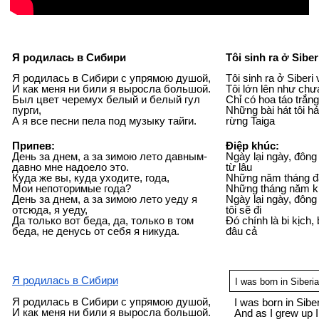
Я родилась в Сибири
Tôi sinh ra ở Siber
Я родилась в Сибири с упрямою душой,
Tôi sinh ra ở Siberi
И как меня ни били я выросла большой.
Tôi lớn lên như chư
Был цвет черемух белый и белый гул
Chỉ có hoa táo trắng
пурги,
Những bài hát tôi h
А я все песни пела под музыку тайги.
rừng Taiga
Припев:
Điệp khúc:
День за днем, а за зимою лето давным-
Ngày lại ngày, đông
давно мне надоело это.
từ lâu
Куда же вы, куда уходите, года,
Những năm tháng đã 
Мои непоторимые года?
Những tháng năm kh
День за днем, а за зимою лето уеду я
Ngày lại ngày, đông 
отсюда, я уеду,
tôi sẽ đi
Да только вот беда, да, только в том
Đó chính là bi kịch, 
беда, не денусь от себя я никуда.
đâu cả
Я родилась в Сибири
I was born in Siberia
Я родилась в Сибири с упрямою душой,
I was born in Sibe
И как меня ни били я выросла большой.
And as I grew up I 