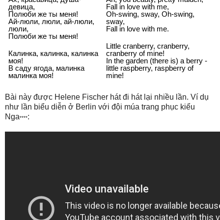
девица,
Fall in love with me,
Полюби же ты меня!
Oh-swing, sway, Oh-swing,
Ай-люли, люли, ай-люли,
sway,
люли,
Fall in love with me.
Полюби же ты меня!
Little cranberry, cranberry,
Калинка, калинка, калинка
cranberry of mine!
моя!
In the garden (there is) a berry -
В саду ягода, малинка
little raspberry, raspberry of
малинка моя!
mine!
Bài này được Helene Fischer hát đi hát lại nhiều lần. Ví dụ
như lần biểu diễn ở Berlin với đội múa trang phục kiểu
Nga
:
****