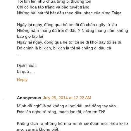
Tôi lớn lên như chưa từng bị thương tổn
Chỉ có hoa táo trắng và bão tuyết trắng
Những bài hát tôi hát đều theo điệu nhạc của rừng Taiga
Ngày lại ngày, đông qua hè tới tôi đã chán ngấy từ lâu
Những năm tháng đã trôi đi đâu ? Những tháng năm không
bao giờ lặp lại
Ngày lại ngày, đông qua hè tới tôi sẽ đi khỏi đây tôi sẽ đi
Đó chính là bi kịch, bi kịch là tôi sẽ chẳng đi đâu cả
...
Dịch thoát:
Bí quá ....
Reply
Anonymous
July 25, 2014 at 12:22 AM
Mình đã nghĩ là sẽ không ai hơi đâu mà động tay vào...
Đọc lên nghe rõ ràng, mạch lạc rồi, cảm ơn TN!
Không dịch ra những kẻ như mình cứ đoán mò. Hiểu lơ tơ
mơ, sai mà không biết.