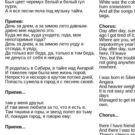
Был цвет черемух белый и белый гул
White was the colo
пурги,
hum snowstorm
А я все песни пела под музыку тайги.
And all the songs 
taiga.
Припев:
День за днем, а за зимою лето давным-
Chorus:
давно мне надоело это.
Day after day, sum
Куда же вы, куда уходите, года, мои
ago I got tired of it.
непоторимые года?
Where are you, wh
День за днем, а за зимою лето уеду я
nepotorimye year
отсюда, я уеду,
Day after day, sum
Да только вот беда, да, только в том беда,
here, I'll leave
не денусь от себя я никуда.
Yes, but the troubl
not going anywher
nowhere.
Я родилась в Сибири, в тайге над Ангарой
И тяжелее гири была мне жизнь порой.
Непросто и нескоро в крутом потоке дней,
I was born in Siber
Попасть сумела в город я с песнею своей.
Angara
And heavier weight
It is not easy and
Припев...
days
Managed to get int
там у меня друзья
own.
И там меня любили за то, что я есть я.
Там тишина и горы, и звезд полет во тьму
Chorus...
И, покидая город, я говорю ему:
there I have friend
Припев...
And there I was lo
There's silence a