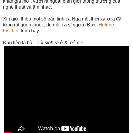
khán giả mới, vượt ra ngoài biên giới thông thường của
nghệ thuật và âm nhạc.
Xin giới thiệu một số bản tình ca Nga một thời xa xưa đã
từng rất quen thuộc, do một ca sĩ người Đức,
Helene
Fischer
, trình bày.
Đầu tiên là bài "
Tôi sinh ra ở Xi-bê-ri
"
*