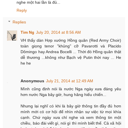
nghe một hai lần là đủ...
Reply
Replies
Tim Ng
July 20, 2014 at 8:56 AM
VH thấy dàn Hợp xướng Hồng quân (Red Army Choir)
toàn giọng tenor "khủng" cỡ Pavarotti và Placido
Dômingo hay Andrea Bocelli ... Thời đó Hồng quân thật
dễ thương ...không như Bạch vệ Putin thời nay ... He
he he
Anonymous
July 21, 2014 at 12:49 AM
Mình cũng định nói là nước Nga ngày xưa đáng yêu
hơn nước Nga bây giờ, hung hăng hiếu chiến...
Nhưng lại nghĩ có khi là bây giờ thông tin đầy đủ hơn
mình mới có cơ hội để nhìn nhận sự việc từ mọi khía
cạnh. Chứ ngày xưa chỉ nghe và xem thông tin một
chiều, báo đài viết gì, nói gì thì mình biết thế. Cả xã hội