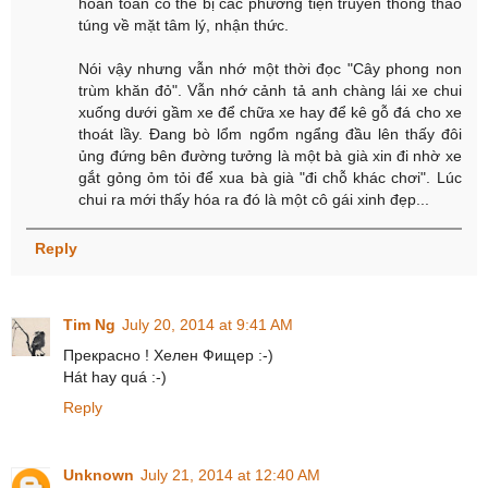
hoàn toàn có thể bị các phương tiện truyền thông thao
túng về mặt tâm lý, nhận thức.
Nói vậy nhưng vẫn nhớ một thời đọc "Cây phong non
trùm khăn đỏ". Vẫn nhớ cảnh tả anh chàng lái xe chui
xuống dưới gầm xe để chữa xe hay để kê gỗ đá cho xe
thoát lầy. Đang bò lổm ngổm ngẩng đầu lên thấy đôi
ủng đứng bên đường tưởng là một bà già xin đi nhờ xe
gắt gỏng ỏm tỏi để xua bà già "đi chỗ khác chơi". Lúc
chui ra mới thấy hóa ra đó là một cô gái xinh đẹp...
Reply
Tim Ng
July 20, 2014 at 9:41 AM
Прекрасно ! Хелен Фищер :-)
Hát hay quá :-)
Reply
Unknown
July 21, 2014 at 12:40 AM