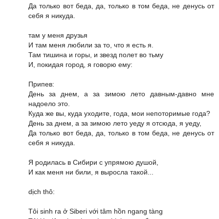
Да только вот беда, да, только в том беда, не денусь от
себя я никуда.
там у меня друзья
И там меня любили за то, что я есть я.
Там тишина и горы, и звезд полет во тьму
И, покидая город, я говорю ему:
Припев:
День за днем, а за зимою лето давным-давно мне
надоело это.
Куда же вы, куда уходите, года, мои непоторимые года?
День за днем, а за зимою лето уеду я отсюда, я уеду,
Да только вот беда, да, только в том беда, не денусь от
себя я никуда.
Я родилась в Сибири с упрямою душой,
И как меня ни били, я выросла такой...
dịch thô:
Tôi sinh ra ở Siberi với tâm hồn ngang tàng