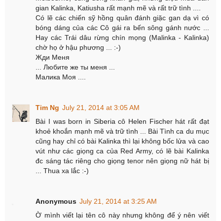
gian Kalinka, Katiusha rất mạnh mẽ và rất trữ tình ....
Có lẽ các chiến sỹ hồng quân đánh giặc gan dạ vì có
bóng dáng của các Cô gái ra bến sông gánh nước ...
Hay các Trái dâu rừng chín mọng (Malinka - Kalinka)
chờ họ ở hậu phương ... :-)
Жди Меня
... Любите же ты меня ...
Малика Моя ....
Tim Ng
July 21, 2014 at 3:05 AM
Bài I was born in Siberia cô Helen Fischer hát rất đạt
khoẻ khoắn mạnh mẽ và trữ tình ... Bài Tình ca du mục
cũng hay chỉ có bài Kalinka thì lại không bốc lửa và cao
vút như các giọng ca của Red Army, có lẽ bài Kalinka
đc sáng tác riêng cho giọng tenor nên giọng nữ hát bị
... Thua xa lắc :-)
Anonymous
July 21, 2014 at 3:25 AM
Ờ mình viết lại tên cô này nhưng không để ý nên viết