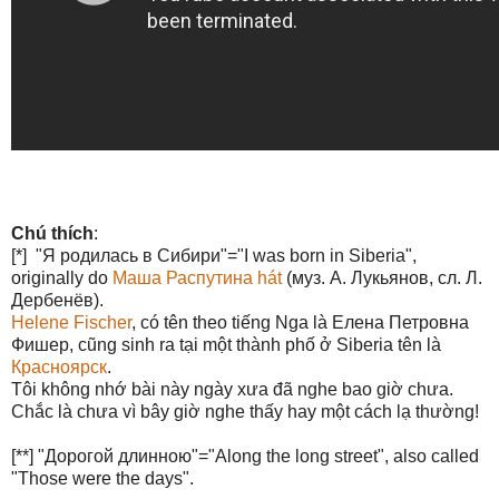
Chú thích
:
[*] "Я родилась в Сибири"="I was born in Siberia",
originally do
Маша Распутина hát
(
муз. А. Лукьянов, сл. Л.
Дербенёв)
.
Helene Fischer
, có tên theo tiếng Nga là Елена Петровна
Фишер, cũng sinh ra tại một thành phố ở Siberia tên là
Красноярск
.
Tôi không nhớ bài này ngày xưa đã nghe bao giờ chưa.
Chắc là chưa vì bây giờ nghe thấy hay một cách lạ thường!
[**] "Дорогой длинною"="Along the long street", also called
"Those were the days".