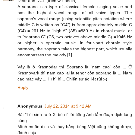
Dear anh NCT (trích wikipedia)
A soprano is a type of classical female singing voice and
has the highest vocal range of all voice types. The
soprano's vocal range (using scientific pitch notation where
middle C is written as "C4") is from approximately middle C
(C4) = 261 Hz to "high A" (A5) =880 Hz in choral music, or
to "soprano C" (C6, two octaves above middle C) =1046 Hz
or higher in operatic music. In four-part chorale style
harmony, the soprano takes the highest part, which usually
encompasses the melody.[1]
Vậy là ở Krasnodar thì Soprano là "nam cao" còn ... Ở
Krasnoyark thì nam cao lại là tenor còn soprano là ... Nam
cao mặc váy ... Hì hì hì... Chiến sự ác liệt rùi :-)
Reply
Anonymous
July 22, 2014 at 9:42 AM
Bài "Tôi sinh ra ở Xi-bê-ri" lời tiếng Anh lắm đoạn dịch lủng
củng.
Mình muốn dịch và thay bằng tiếng Việt cũng không được,
đành chịu.