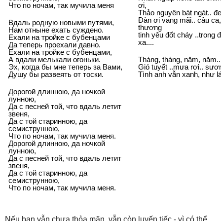
Что по ночам, так мучила меня
ơi,
Thảo nguyên bát ngát.. đ
Đàn ơi vang mãi.. câu ca,.
Вдаль родную новыми путями,
thương
Нам отныне ехать суждено.
tinh yêu đốt cháy ..tron
Ехали на тройке с бубенцами
xa....
Да теперь проехали давно.
Ехали на тройке с бубенцами,
А вдали мелькали огоньки.
Tháng, tháng, năm, năm.. 
Эх, когда бы мне теперь за Вами,
Gió tuyết ..mưa rơi.. sươn
Душу бы развеять от тоски.
Tình anh vẫn xanh, như lá
Дорогой длинною, да ночкой
лунною,
Да с песней той, что вдаль летит
звеня,
Да с той старинною, да
семиструнною,
Что по ночам, так мучила меня.
Дорогой длинною, да ночкой
лунною,
Да с песней той, что вдаль летит
звеня,
Да с той старинною, да
семиструнною,
Что по ночам, так мучила меня.
Nếu bạn vẫn chưa thỏa mãn, vẫn còn luyến tiếc - vì có thể