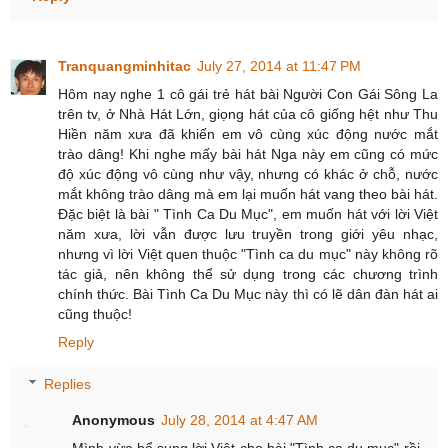
Tranquangminhitac
July 27, 2014 at 11:47 PM
Hôm nay nghe 1 cô gái trẻ hát bài Người Con Gái Sông La
trên tv, ở Nhà Hát Lớn, giọng hát của cô giống hệt như Thu
Hiền năm xưa đã khiến em vô cùng xúc động nước mắt
trào dâng! Khi nghe mấy bài hát Nga này em cũng có mức
độ xúc động vô cùng như vậy, nhưng có khác ở chỗ, nước
mắt không trào dâng mà em lại muốn hát vang theo bài hát.
Đặc biệt là bài " Tình Ca Du Mục", em muốn hát với lời Việt
năm xưa, lời vẫn được lưu truyền trong giới yêu nhạc,
nhưng vì lời Việt quen thuộc "Tình ca du mục" này không rõ
tác giả, nên không thể sử dụng trong các chương trình
chính thức. Bài Tình Ca Du Mục này thì có lẽ dân đàn hát ai
cũng thuộc!
Reply
Replies
Anonymous
July 28, 2014 at 4:47 AM