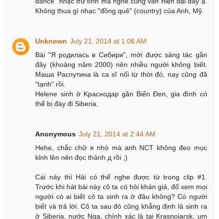
dance" nhạc trữ tình mà nghe cũng vẫn hiện đại đấy ạ.
Không thua gì nhạc "đồng quê" (country) của Anh, Mỹ.
Unknown
July 21, 2014 at 1:06 AM
Bài "Я родилась в Сибири", mới được sáng tác gần
đây (khoảng năm 2000) nên nhiều người không biết.
Маша Распутина là ca sĩ nổi từ thời đó, nay cũng đã
"tạnh" rồi.
Helene sinh ở Kраснодар gần Biển Đen, gia đình có
thể bị đày đi Siberia.
Anonymous
July 21, 2014 at 2:44 AM
Hehe, chắc chữ я nhỏ mà anh NCT không đeo mục
kỉnh lên nên đọc thành д rồi ;)
Cái này thì Hải có thể nghe được từ trong clip #1.
Trước khi hát bài này cô ta có hỏi khán giả, đố xem mọi
người có ai biết cô ta sinh ra ở đâu không? Có người
biết và trả lời. Cô ta sau đó cũng khẳng định là sinh ra
ở Siberia, nước Nga, chính xác là tại Krasnoiarsk, um