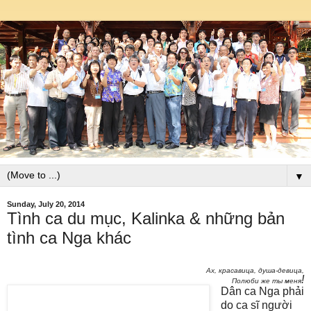
▼
Sunday, July 20, 2014
Tình ca du mục, Kalinka & những bản
tình ca Nga khác
Ах, красавица, душа-девица,
!
Полюби же ты меня
Dân ca Nga phải
do ca sĩ người