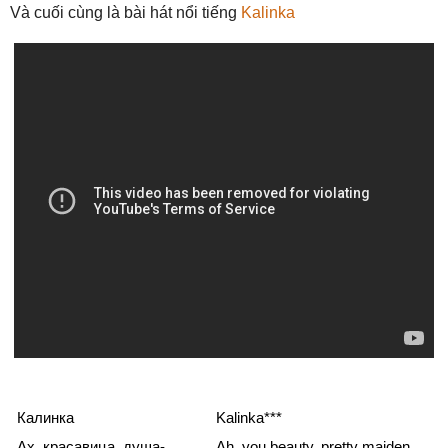
Và cuối cùng là bài hát nổi tiếng
Kalinka
Калинка
Kalinka***
Ах, красавица, душа-
Ah, you beauty, pretty maiden,