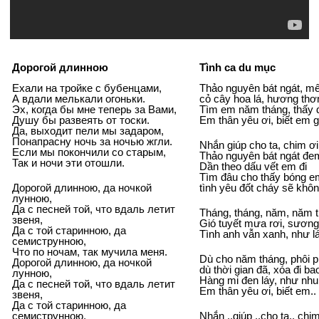
Дорогой длинною
Tình ca du mục
Ехали на тройке с бубенцами,
Thảo nguyên bát ngát, mê
А вдали мелькали огоньки.
cỏ cây hoa lá, hương thơm
Эх, когда бы мне теперь за Вами,
Tìm em năm tháng, thấy 
Душу бы развеять от тоски.
Em thân yêu ơi, biết em g
Да, выходит пели мы задаром,
Понапрасну ночь за ночью жгли.
Nhắn giúp cho ta, chim ơi
Если мы покончили со старым,
Thảo nguyên bát ngát đem
Так и ночи эти отошли.
Dần theo dấu vết em đi
Tìm đâu cho thấy bóng e
Дорогой длинною, да ночкой
tình yêu đốt cháy sẽ khôn
лунною,
Да с песней той, что вдаль летит
Tháng, tháng, năm, năm t
звеня,
Gió tuyết mưa rơi, sương
Да с той старинною, да
Tình anh vẫn xanh, như l
семиструнною,
Что по ночам, так мучила меня.
Dù cho năm tháng, phôi p
Дорогой длинною, да ночкой
dù thời gian đã, xóa đi b
лунною,
Hàng mi đen láy, như nhu
Да с песней той, что вдаль летит
Em thân yêu ơi, biết em.. 
звеня,
Да с той старинною, да
семиструнною,
Nhắn ..giúp ..cho ta.. chi