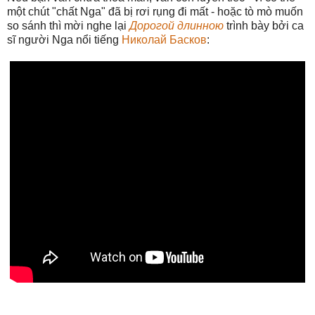
một chút "chất Nga" đã bị rơi rụng đi mất - hoặc tò mò muốn
so sánh thì mời nghe lại
Дорогой длинною
trình bày bởi ca
sĩ người Nga nổi tiếng
Николай Басков
: