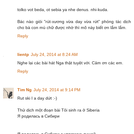
tolko vot beda, ot sebia ya nhe denus. nhi-kuda.
Bác nào giỏi "rút-xương vừa day vừa rứt" phóng tác dịch
cho bà con mù chữ được nhờ thì mõ này biết ơn lắm lắm.
Reply
lientp
July 24, 2014 at 8:24 AM
Nghe lại các bài hát Nga thật tuyệt với. Cảm ơn các em.
Reply
Tim Ng
July 24, 2014 at 9:14 PM
Rut ski I a day dứt :-)
Thử dịch một đoạn bài Tôi sinh ra ở Siberia
Я родилась в Сибири
Я родилась в Сибири с упрямою душой,