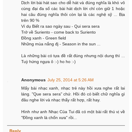
Dịch lời bài hát sao cho dễ hát và đúng nghĩa là khó vô
cùng đại đa số các bài hát dịch lời chỉ còn giữ 1 hoặc
hai câu đúng nghĩa thôi còn lại là các nghệ sỹ ... Bịa
trên 90 %
Ví dụ Biết ra sao ngày sau - Qui sera sera
Trở về Suriento - come back to Suriento
Đồng xanh - Green field
Những mùa nắng đj - Season in the sun ...
Là những bài có tựa đề rất đúng nhưng nội dung thì ...
Tuỳ hứng ngựa ô :-) ho ho :-)
Anonymous
July 25, 2014 at 5:26 AM
Mấy bài nhạc xanh, nhạc trẻ này hồi xưa nghe rất lai
láng. "Que sera sera" chứ. Hồi đó có biết chữ nghĩa gì
đâu nghe lời và nhạc thấy rất hợp, rất hay.
Hình như anh Nhạc Của Tui đã có một bài rất thú vị về
"Đồng xanh là chốn xưa" rồi...
Reply