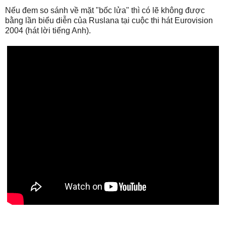
Nếu đem so sánh về mặt "bốc lửa" thì có lẽ không được
bằng lần biểu diễn của Ruslana tại cuộc thi hát Eurovision
2004 (hát lời tiếng Anh).