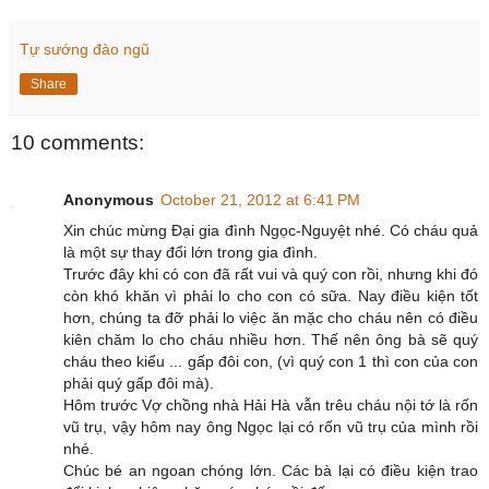
Tự sướng đào ngũ
Share
10 comments:
Anonymous
October 21, 2012 at 6:41 PM
Xin chúc mừng Đại gia đình Ngọc-Nguyệt nhé. Có cháu quả
là một sự thay đổi lớn trong gia đình.
Trước đây khi có con đã rất vui và quý con rồi, nhưng khi đó
còn khó khăn vì phải lo cho con có sữa. Nay điều kiện tốt
hơn, chúng ta đỡ phải lo việc ăn mặc cho cháu nên có điều
kiên chăm lo cho cháu nhiều hơn. Thế nên ông bà sẽ quý
cháu theo kiểu ... gấp đôi con, (vì quý con 1 thì con của con
phải quý gấp đôi mà).
Hôm trước Vợ chồng nhà Hải Hà vẫn trêu cháu nội tớ là rốn
vũ trụ, vậy hôm nay ông Ngọc lại có rốn vũ trụ của mình rồi
nhé.
Chúc bé an ngoan chóng lớn. Các bà lại có điều kiện trao