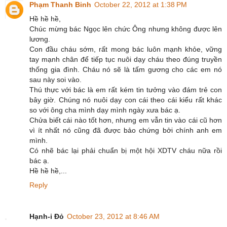
Phạm Thanh Binh
October 22, 2012 at 1:38 PM
Hề hề hề,
Chúc mừng bác Ngọc lên chức Ông nhưng không được lên
lương.
Con đầu cháu sớm, rất mong bác luôn mạnh khỏe, vững
tay mạnh chân để tiếp tục nuôi dạy cháu theo đúng truyền
thống gia đình. Cháu nó sẽ là tấm gương cho các em nó
sau này soi vào.
Thú thực với bác là em rất kém tin tưởng vào đám trẻ con
bây giờ. Chúng nó nuôi dạy con cái theo cái kiểu rất khác
so với ông cha mình dạy mình ngày xưa bác ạ.
Chửa biết cái nào tốt hơn, nhưng em vẫn tin vào cái cũ hơn
vì ít nhất nó cũng đã được bảo chứng bởi chính anh em
mình.
Có nhẽ bác lại phải chuẩn bị một hội XDTV cháu nữa rồi
bác ạ.
Hề hề hề,...
Reply
Hạnh-i Đỏ
October 23, 2012 at 8:46 AM