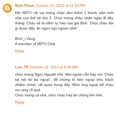
Binh Pham
October 21, 2012 at 11:44 PM
Hội XĐTV rất vui mừng chào đón thêm 1 thành viên mới
nữa của thế hệ thứ 3. Chúc mừng cháu nhân ngày lễ đầy
tháng. Cháu sẽ là niềm tự hào của gia đình. Chúc cháu đòi
gì được đấy, ăn ngon ngủ ngoan nhé!
Bình_i Vàng
A member of XĐTV Club
Reply
Lien TP
October 22, 2012 at 8:39 AM
chúc mừng Ngọc Nguyệt nhé. Mọi người vẫn hay nói "Cháu
bà nội tội bà ngoại", để chứng tỏ bên ngoại chịu trách
nhiệm chính, rất quan trọng đấy. Nhìn ông ngoại bế cháu
vui rạng rỡ quá.
Chúc mừng cả nhà, chúc cháu hay ăn chóng lớn nhé.
Reply