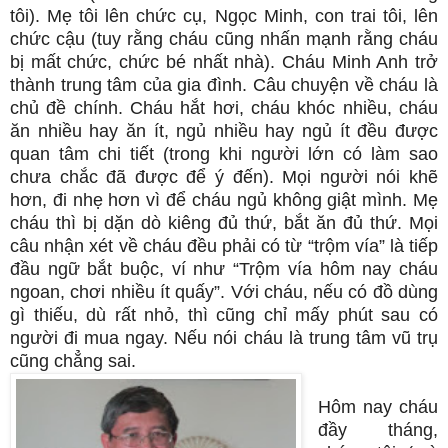
tôi). Mẹ tôi lên chức cụ, Ngọc Minh, con trai tôi, lên
chức cậu (tuy rằng cháu cũng nhấn mạnh rằng cháu
bị mất chức, chức bé nhất nhà). Cháu Minh Anh trở
thành trung tâm của gia đình. Câu chuyện về cháu là
chủ đề chính. Cháu hắt hơi, cháu khóc nhiều, cháu
ăn nhiều hay ăn ít, ngủ nhiều hay ngủ ít đều được
quan tâm chi tiết (trong khi người lớn có làm sao
chưa chắc đã được để ý đến). Mọi người nói khẽ
hơn, đi nhẹ hơn vì để cháu ngủ không giật mình. Mẹ
cháu thì bị dặn dò kiêng đủ thứ, bắt ăn đủ thứ. Mọi
câu nhận xét về cháu đều phải có từ “trộm vía” là tiếp
đầu ngữ bắt buộc, ví như “Trộm vía hôm nay cháu
ngoan, chơi nhiều ít quấy”. Với cháu, nếu có đồ dùng
gì thiếu, dù rất nhỏ, thì cũng chỉ mấy phút sau có
người đi mua ngay. Nếu nói cháu là trung tâm vũ trụ
cũng chẳng sai.
Hôm nay cháu
đầy tháng,