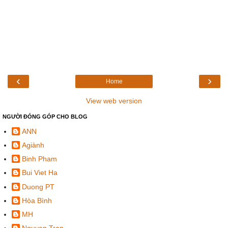
‹
›
Home
View web version
NGƯỜI ĐÓNG GÓP CHO BLOG
ANN
Agiành
Binh Pham
Bui Viet Ha
Duong PT
Hòa Bình
MH