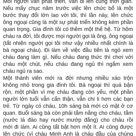
Mỗi người vẫn phát triển, vẫn đi lên cùng thời gian.
Nếu mấy chục năm trước việc lên chức bố là một
bước thay đổi lớn lao với tôi, thì lần này, lên chức
ông ngoại cũng là một sự phát triển không kém phần
quan trọng. Gia đình tôi có thêm một thế hệ. Từ hôm
cháu ra đờì, tôi được mọi người gọi là ông, ông ngoại
(tất nhiên người gọi tôi như vậy nhiều nhất chính là
bà ngoại cháu). Đi làm về việc đầu tiên là ngó xem
cháu đang làm gì. Nếu cháu đang thức thì chơi với
cháu một chút, nếu cháu đang ngủ thì ngắm xem
cháu ngủ ra sao.
Một thành viên mới ra đời nhưng nhiều xáo trộn
không nhỏ trong gia đình tôi. Bà ngoại thì quá bận
rộn, một phần vì mẹ cháu đang còn yếu, một phần
người lớn tuổi vẫn cẩn thận, vẫn chi li hơn các bạn
trẻ. Từ ngày có cháu, 10h sáng bà mới có mặt ở cơ
quan. Buổi sáng bà còn phải tắm nắng cho cháu, tắm
(nước lá đào hay nước mướp đắng) cho cháu rồi
mới đi làm. Ai cũng tất bật hơn một ít. Ai cũng được
lên chức (vì cháu Minh Anh là cháu đầu của chúng