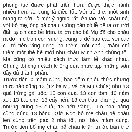
phong tục được phát triển hơn, được thực hành
nhiều hơn, âu cũng là điều tốt. Với trẻ thơ, một sinh
mạng ra đời, là một ý nghĩa rất lớn lao, với cháu bé,
với bố mẹ, ông bà cháu. Cũng cần có lễ để tạ ơn trời
đất, tạ ơn các bề trên, tạ ơn các bà Mụ đã cho cháu
ra đời mẹ tròn con vuông, cũng là để báo cáo với các
cụ tổ tiên rằng dòng họ thêm một cháu, thậm chí
thêm một thế hệ mới như cháu Minh Anh chúng tôi.
Mà cũng có nhiều cách thức làm lễ khác nhau.
Chúng tôi chọn cách không quá phức tạp những vẫn
đầy đủ thành phần.
Trước tiên là mâm cúng, bao gồm nhiều thức nhưng
thức nào cũng 13 (12 bà Mụ và bà Mụ Chúa) như 13
quả trứng gà luộc, 13 con cua, 13 con tôm, 13 nắm
xôi, 13 bát chè, 13 cấy nến, 13 cơi trầu, đĩa ngũ quả
những đúng 13 quả, 13 nén vàng,.. Lọ hoa hồng
cũng đúng 13 bông. Giờ Ngọ bố mẹ cháu bế cháu
lên cúng trên gác 2 nhà tôi, nơi bầy mâm cúng.
Trước tiên bố mẹ cháu bế cháu khấn trước bàn thờ