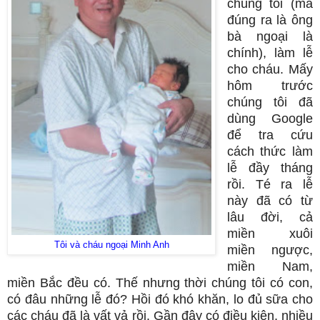
chúng tôi (mà
đúng ra là ông
bà ngoại là
chính), làm lễ
cho cháu. Mấy
hôm trước
chúng tôi đã
dùng Google
để tra cứu
cách thức làm
lễ đầy tháng
rồi. Té ra lễ
này đã có từ
lâu đời, cả
miền xuôi
Tôi và cháu ngoại Minh Anh
miền ngược,
miền Nam,
miền Bắc đều có. Thế nhưng thời chúng tôi có con,
có đâu những lễ đó? Hồi đó khó khăn, lo đủ sữa cho
các cháu đã là vất vả rồi. Gần đây có điều kiện, nhiều