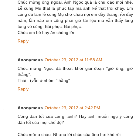
Chúc mừng ông ngoại. Anh Ngọc quả là chu đáo mọi nhẽ.
Lễ cúng Mụ thật là phức tạp mà anh kể thật trôi chảy. Em
cũng đã làm lễ cúng Mụ cho cháu nội em đầy tháng, rồi đầy
năm, lần nào em cũng phải giở tài liệu mà vẫn thấy lúng
túng vô cùng. Bái phục. Bái phục.
Chúc em bé hay ăn chóng lớn.
Reply
Anonymous
October 23, 2012 at 11:58 AM
Chúc mừng Ngọc đã thoát khỏi giai đoạn "giở ông, giở
thằng".
Thái - (vẫn ở nhóm "thằng"
Reply
Anonymous
October 23, 2012 at 2:42 PM
Công dân tốt của cái gì anh? Hay anh muốn ngụ ý công
dân tốt của mọi chế độ?
Chúc mừng cháu. Nhưng lời chúc của ông hơi khó rồi.