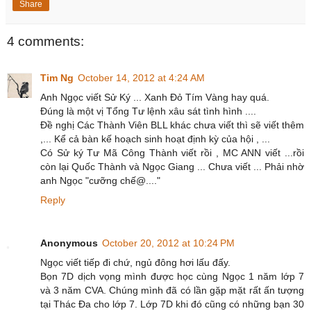
Share
4 comments:
Tim Ng
October 14, 2012 at 4:24 AM
Anh Ngọc viết Sử Ký ... Xanh Đỏ Tím Vàng hay quá.
Đúng là một vị Tổng Tư lệnh xâu sát tình hình ....
Đề nghị Các Thành Viên BLL khác chưa viết thì sẽ viết thêm
,... Kể cả bàn kế hoạch sinh hoạt định kỳ của hội , ...
Có Sử ký Tư Mã Công Thành viết rồi , MC ANN viết ...rồi
còn lại Quốc Thành và Ngọc Giang ... Chưa viết ... Phải nhờ
anh Ngọc "cưỡng chế@...."
Reply
Anonymous
October 20, 2012 at 10:24 PM
Ngọc viết tiếp đi chứ, ngủ đông hơi lấu đấy.
Bọn 7D dịch vọng mình được học cùng Ngọc 1 năm lớp 7
và 3 năm CVA. Chúng mình đã có lần gặp mặt rất ấn tượng
tại Thác Đa cho lớp 7. Lớp 7D khi đó cũng có những bạn 30