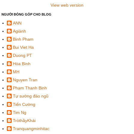
View web version
NGƯỜI ĐÓNG GÓP CHO BLOG
ANN
Agiành
Binh Pham
Bui Viet Ha
Duong PT
Hòa Bình
MH
Nguyen Tran
Phạm Thanh Binh
Tự sướng đào ngũ
Tiến Cường
Tim Ng
TròthầyKhải
Tranquangminhitac