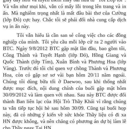
Và vẫn như mọi khi, vẫn có mấy lỗi trong lên trang và in
ấn. Mà nghiêm trọng nhất là mất đâu bài thơ của Cường
(lớp Đỏ) cực hay. Chắc tôi sẽ phải đổi nhà cung cấp dịch
vụ in ấn này.
Tôi vẫn hiểu là cần san sẻ công việc cho các đồng
nghiệp của mình. Tôi yêu cầu mỗi lớp cử ra 2 người vào
BTC. Ngày 9/8/2012 BTC gặp mặt lần đầu, bao gồm tôi,
Công Thành và Tuyết Hạnh (lớp Đỏ), Hồng Giang và
Quốc Thành (lớp Tím), Xuân Bình và Phương Hoa (lớp
Vàng). Trước đó tôi chỉ quen vợ chồng Thành và Phương
Hoa, còn có gặp sơ sơ vài bạn hôm 20/11 năm ngoái.
Chúng tôi dùng bữa tối ở Daewoo, sau khi thống nhất
được mục đích, nội dung chính của buổi gặp mặt hôm
30/09/2012 và làm quen với nhau. Sau này BTC được đổi
thành Ban liên lạc của Hội Trò Thầy Khải vì rằng chúng
ta vẫn tiếp tục hội hè sau hôm 30/09. Cũng tại buổi họp
này, đã có những ý kiến về sức khỏe Thầy liệu có đi xa
HN được không, và nên chăng có phương án dự bị làm lễ
cho Thầy ngay Tại HN.