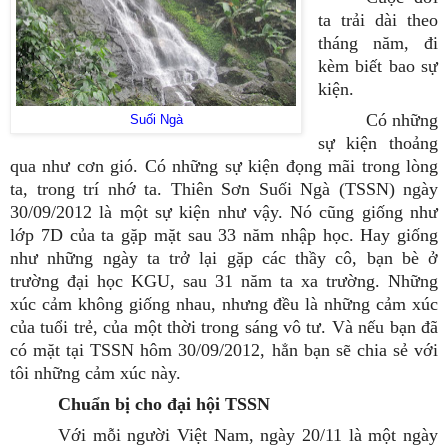
ta trải dài theo
tháng năm, đi
kèm biết bao sự
kiện.
Có những
Suối Ngà
sự kiện thoảng
qua như cơn gió. Có những sự kiện đọng mãi trong lòng
ta, trong trí nhớ ta. Thiên Sơn Suối Ngà (TSSN) ngày
30/09/2012 là một sự kiện như vậy. Nó cũng giống như
lớp 7D của ta gặp mặt sau 33 năm nhập học. Hay giống
như những ngày ta trở lại gặp các thầy cô, bạn bè ở
trường đại học KGU, sau 31 năm ta xa trường. Những
xúc cảm không giống nhau, nhưng đều là những cảm xúc
của tuổi trẻ, của một thời trong sáng vô tư. Và nếu bạn đã
có mặt tại TSSN hôm 30/09/2012, hẳn bạn sẽ chia sẻ với
tôi những cảm xúc này.
Chuẩn bị cho đại hội TSSN
Với mỗi người Việt Nam, ngày 20/11 là một ngày