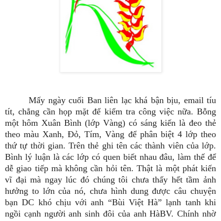
Mấy ngày cuối Ban liên lạc khá bận bịu, email tíu
tít, chẳng cần họp mặt để kiểm tra công việc nữa. Bỗng
một hôm Xuân Bình (lớp Vàng) có sáng kiến là đeo thẻ
theo màu Xanh, Đỏ, Tím, Vàng để phân biệt 4 lớp theo
thứ tự thời gian. Trên thẻ ghi tên các thành viên của lớp.
Bình lý luận là các lớp có quen biết nhau đâu, làm thế để
dễ giao tiếp mà không cần hỏi tên. Thật là một phát kiến
vĩ đại mà ngay lúc đó chúng tôi chưa thấy hết tầm ảnh
hưởng to lớn của nó, chưa hình dung được câu chuyện
bạn DC khó chịu với anh “Bùi Việt Hà” lạnh tanh khi
ngồi cạnh người anh sinh đôi của anh HàBV. Chính nhờ