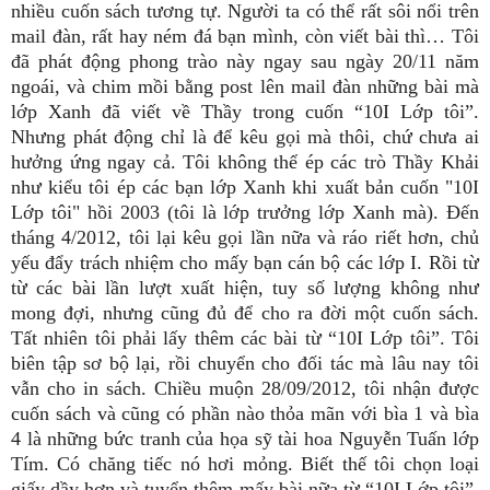
nhiều cuốn sách tương tự. Người ta có thể rất sôi nổi trên
mail đàn, rất hay ném đá bạn mình, còn viết bài thì… Tôi
đã phát động phong trào này ngay sau ngày 20/11 năm
ngoái, và chim mồi bằng post lên mail đàn những bài mà
lớp Xanh đã viết về Thầy trong cuốn “10I Lớp tôi”.
Nhưng phát động chỉ là để kêu gọi mà thôi, chứ chưa ai
hưởng ứng ngay cả. Tôi không thể ép các trò Thầy Khải
như kiểu tôi ép các bạn lớp Xanh khi xuất bản cuốn "10I
Lớp tôi" hồi 2003 (tôi là lớp trưởng lớp Xanh mà). Đến
tháng 4/2012, tôi lại kêu gọi lần nữa và ráo riết hơn, chủ
yếu đẩy trách nhiệm cho mấy bạn cán bộ các lớp I. Rồi từ
từ các bài lần lượt xuất hiện, tuy số lượng không như
mong đợi, nhưng cũng đủ để cho ra đời một cuốn sách.
Tất nhiên tôi phải lấy thêm các bài từ “10I Lớp tôi”. Tôi
biên tập sơ bộ lại, rồi chuyển cho đối tác mà lâu nay tôi
vẫn cho in sách. Chiều muộn 28/09/2012, tôi nhận được
cuốn sách và cũng có phần nào thỏa mãn với bìa 1 và bìa
4 là những bức tranh của họa sỹ tài hoa Nguyễn Tuấn lớp
Tím. Có chăng tiếc nó hơi mỏng. Biết thế tôi chọn loại
giấy dầy hơn và tuyển thêm mấy bài nữa từ “10I Lớp tôi”.