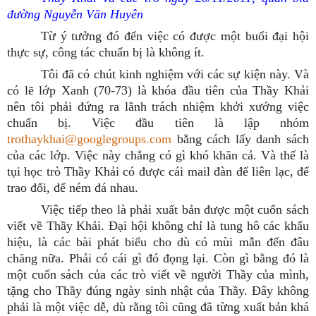
đường Nguyễn Văn Huyên
Từ ý tưởng đó đến việc có được một buổi đại hội
thực sự, công tác chuẩn bị là không ít.
Tôi đã có chút kinh nghiệm với các sự kiện này. Và
có lẽ lớp Xanh (70-73) là khóa đầu tiên của Thầy Khải
nên tôi phải đứng ra lãnh trách nhiệm khởi xướng việc
chuẩn bị. Việc đầu tiên là lập nhóm
trothaykhai@googlegroups.com
bằng cách lấy danh sách
của các lớp. Việc này chẳng có gì khó khăn cả. Và thế là
tụi học trò Thầy Khải có được cái mail đàn để liên lạc, để
trao đổi, để ném đá nhau.
Việc tiếp theo là phải xuất bản được một cuốn sách
viết về Thầy Khải. Đại hội không chỉ là tung hô các khẩu
hiệu, là các bài phát biểu cho dù có mùi mẫn đến đâu
chăng nữa. Phải có cái gì đó đọng lại. Còn gì bằng đó là
một cuốn sách của các trò viết về người Thầy của mình,
tặng cho Thầy đúng ngày sinh nhật của Thầy. Đây không
phải là một việc dễ, dù rằng tôi cũng đã từng xuất bản khá