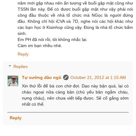
năm mới gặp nhau nên ấn tượng về buổi gặp mặt cũng như
TSSN lần này. Để có được buổi gặp mặt như vậy phải nói
công đầu thuộc về nhà tổ chức mà NGọc là người đứng
đầu. Không chỉ hội iCVA và 7D, nghe nói các hội khác như
các bạn học ở Kisinhop cũng vậy. Đúng là nhà tổ chức bẩm
sinh.
Em PH đã nói rồi, tôi không nhắc lại.
Cám ơn bạn nhều nhé.
Reply
Replies
Tự sướng đào ngũ
October 21, 2012 at 1:15 AM
Xin thứ lỗi để bà con chờ đợi. Dạo này bận quá, lại có
cháu ngoại nữa càng bận (chủ yếu bân ngắm cháu,
nựng cháu), nên chưa viết tiếp được. Sẽ cố gắng sớm
nhất có thể.
Reply