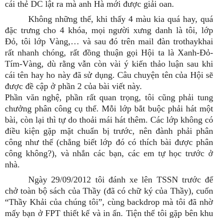
cái thẻ DC lật ra mà anh Hà mới được giải oan.
Không những thế, khi thấy 4 màu kia quá hay, quá
đặc trưng cho 4 khóa, mọi người xưng danh là tôi, lớp
Đỏ, tôi lớp Vàng,… và sau đó trên mail đàn trothaykhai
rất nhanh chóng, rất đồng thuận gọi Hội ta là Xanh-Đỏ-
Tím-Vàng, dù rằng vẫn còn vài ý kiến thảo luận sau khi
cái tên hay ho này đã sử dụng. Câu chuyện tên của Hội sẽ
được đề cập ở phần 2 của bài viết này.
Phần văn nghệ, phần rất quan trọng, tôi cũng phải tung
chưởng phân công cụ thể. Mỗi lớp bắt buộc phải hát một
bài, còn lại thì tự do thoải mái hát thêm. Các lớp không có
điều kiện gặp mặt chuẩn bị trước, nên đành phải phân
công như thế (chẳng biết lớp đó có thích bài được phân
công không?), và nhắn các bạn, các em tự học trước ở
nhà.
Ngày 29/09/2012 tôi đánh xe lên TSSN
trước
để
chở toàn bộ sách của Thầy (đã có chữ ký của Thầy), cuốn
“Thầy Khải của chúng tôi”, cùng backdrop mà tôi đã nhờ
mấy bạn ở FPT thiết kế và in ấn. Tiện thể tôi gặp bên khu