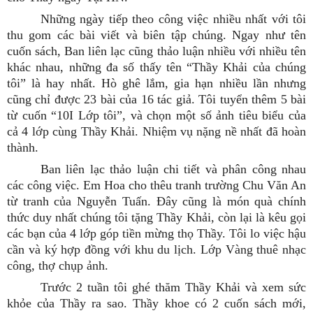
Những ngày tiếp theo công việc nhiều nhất với tôi
thu gom các bài viết và biên tập chúng. Ngay như tên
cuốn sách, Ban liên lạc cũng thảo luận nhiều với nhiều tên
khác nhau, những đa số thấy tên “Thầy Khải của chúng
tôi” là hay nhất. Hò ghê lắm, gia hạn nhiều lần nhưng
cũng chỉ được 23 bài của 16 tác giả. Tôi tuyển thêm 5 bài
từ cuốn “10I Lớp tôi”, và chọn một số ảnh tiêu biểu của
cả 4 lớp cùng Thầy Khải. Nhiệm vụ nặng nề nhất đã hoàn
thành.
Ban liên lạc thảo luận chi tiết và phân công nhau
các công việc. Em Hoa cho thêu tranh trường Chu Văn An
từ tranh của Nguyễn Tuấn. Đây cũng là món quà chính
thức duy nhất chúng tôi tặng Thầy Khải, còn lại là kêu gọi
các bạn của 4 lớp góp tiền mừng thọ Thầy. Tôi lo việc hậu
cần và ký hợp đồng với khu du lịch. Lớp Vàng thuê nhạc
công, thợ chụp ảnh.
Trước 2 tuần tôi ghé thăm Thầy Khải và xem sức
khỏe của Thầy ra sao. Thầy khoe có 2 cuốn sách mới,