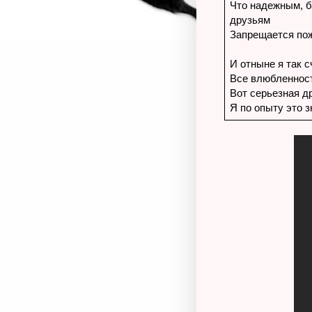
Что надежным, 
друзьям
Запрещается по
И отныне я так с
Все влюбленност
Вот серьезная др
Я по опыту это з