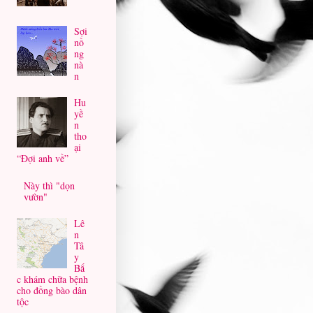
Sợi
nồ
ng
nà
n
Hu
yề
n
tho
ại
“Đợi anh về”
Này thì "dọn
vườn"
Lê
n
Tâ
y
Bắ
c khám chữa bệnh
cho đồng bào dân
tộc