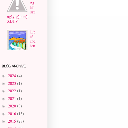
ng
hĩ
sau
ngày gặp mặt
XĐTV
L'é
té
ind
ien
BLOG ARCHIVE
2024
(4)
►
2023
(1)
►
2022
(1)
►
2021
(1)
►
2020
(3)
►
2016
(13)
►
2015
(28)
►