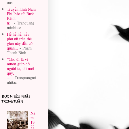
ous
Truyền hình Nam
Phi 'báo tử' Bush
Kênh
tr...
- Tranquang
minhitac
Hề hề hề, nếu
phụ nữ trên thế
gian này đều có
quan...
- Phạm
Thanh Binh
“Cho đi là vì
muốn giúp đỡ
người ta, thì mới
quý,
...
- Tranquangmi
nhitac
ĐỌC NHIỀU NHẤT
TRONG TUẦN
Nă
m
19
72