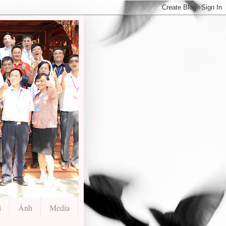
i
Ảnh
Media