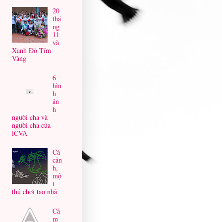
20
thá
ng
11
và
Xanh Đỏ Tím
Vàng
6
hìn
h
ản
h
người cha và
người cha của
iCVA
Cá
cản
h,
mộ
t
thú chơi tao nhã
Cả
m