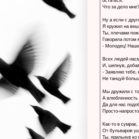
остаться.
Что за дело мне?
Ну а если с друг
Я кружил на веш
Ты, плечами пож
Говорила потом 
- Молодец! Наше
Всех людей насм
И, шепнув, доба
- Заявляю тебе, 
Не танцуй больш
Мы дружили с то
А влюбленность и
Да для нас подо
Просто-напрост
Как-то в сумрак, 
От бульваров уш
Ты, прильнув ко 