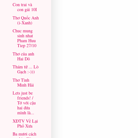
Con trai và
con gái 10I
Thơ Quốc Anh
(i-Xanh)
Chuc mung
sinh nhat
Pham Huu
Tiep 27/10
Thơ của anh
Hai Dô
Thám tử ... Lò
Gạch :-)))
Thơ Tình
Minh Hải
Lets just be
friends! /
Tớ với cậu
hai đứa
mình là...
XĐTV Về Lại
Phố Xưa
Ba mươi cách