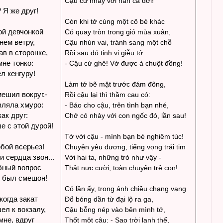
Cậu cứ nhảy với hắn cả đời!
 Я же друг!
Còn khi tớ cùng một cô bé khác
ой девчонкой
Có quay tròn trong gió mùa xuân,
нем ветру,
Cậu nhún vai, tránh sang một chỗ
ав в сторонке,
Rồi sau đó tinh vi giễu tớ:
мне тонко:
- Cậu cừ ghê! Vớ được ả chuột đồng!
л кенгуру!
Làm tớ bẽ mặt trước đám đông,
ешил вокруг.-
Rồi cậu lại thì thầm cau có:
вляла хмуро:
- Báo cho cậu, trên tình bạn nhé,
как друг:
Chớ có nhảy với con ngốc đó, lần sau!
е с этой дурой!
Tớ với cậu - mình bạn bè nghiêm túc!
бой всерьез!
Chuyện yêu đương, tiếng vọng trái tim
 сердца звон...
Với hai ta, những trò như vậy -
бный вопрос
Thật nực cười, toàn chuyện trẻ con!
о был смешон!
Có lần ấy, trong ánh chiều chạng vạng
когда закат
Đổ bóng dần từ đại lộ ra ga,
ел к вокзалу,
Cậu bỗng nép vào bên mình tớ,
мне, вдруг
Thốt một câu: - Sao trời lạnh thế,