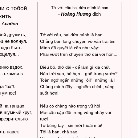
и с тобой
Tớ với cậu hai đứa mình là bạn
-
Hoàng Huơng
dịch
жить
 Асадов
ой дружить,
Tớ với cậu, hai đứa mình là bạn
ц не волнуя.
Chẳng bận lòng chuỵện vớ vẩn trái tim
надо быть
Mình đã quyết là cần như vậy:
оцелуя...
Phải vượt trên chuyện thở dài với hôn...
енно вздох,
Điệu bộ, thở dài - để làm gì kia chứ,
.. скамья в
Nào trời sao, hò hẹn... ghế trong vườn?
Toàn ngớ ngẩn những "ôi!", những "á"!
а "ох"!..
Chúng mình đây - nghiêm chỉnh, sáng
и умнее!
suốt hơn!
й на танцах
Nếu có chàng nào trong vũ hội
в шумный круг,
Mời cậu cặp đôi trong vòng nhảy vui
презрительно
tươi
Tớ búng tay - xin mời thoải mái!
ть навек
Tôi là bạn, chả sao.