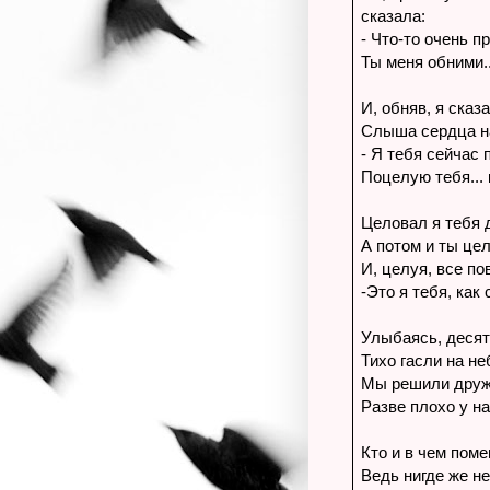
сказала:
- Что-то очень п
Ты меня обними...
И, обняв, я сказ
Слыша сердца н
- Я тебя сейчас 
Поцелую тебя... к
Целовал я тебя д
А потом и ты це
И, целуя, все по
-Это я тебя, как 
Улыбаясь, десят
Тихо гасли на не
Мы решили друж
Разве плохо у н
Кто и в чем пом
Ведь нигде же не