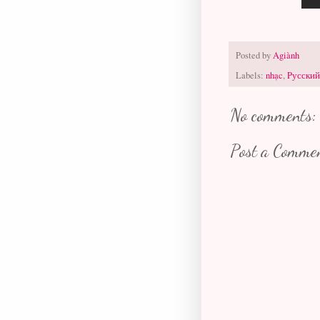
Posted by
Agiành
Labels:
nhạc
,
Pусский
No comments:
Post a Comme