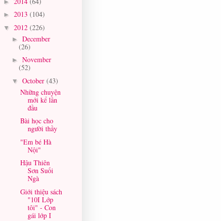
2014
(64)
►
2013
(104)
►
2012
(226)
▼
December
►
(26)
November
►
(52)
October
(43)
▼
Những chuyện
mới kể lần
đầu
Bài học cho
người thầy
"Em bé Hà
Nội"
Hậu Thiên
Sơn Suối
Ngà
Giới thiệu sách
"10I Lớp
tôi" - Con
gái lớp I