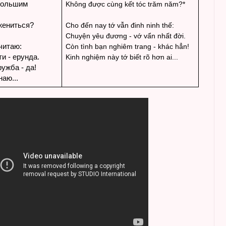
большим
Không được cùng kết tóc trăm năm?*
жениться?
Cho đến nay tớ vẫn đinh ninh thế:
Chuyện yêu đương - vớ vẩn nhất đời.
читаю:
Còn tình bạn nghiêm trang - khác hẳn!
и - ерунда.
Kinh nghiệm này tớ biết rõ hơn ai...
ужба - да!
наю...