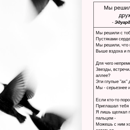
Мы решил
дру
-
Эдуард
Мы решили с тоб
Пустяками серде
Мы решили, что 
Выше вздоха и п
Для чего непрем
Звезды, встречи.
аллее?
Эти глупые "ах" д
Мы - серьезнее 
Если кто-то поро
Приглашал тебя 
Я лишь щелкал 
пальцем -
Можешь с ним хо