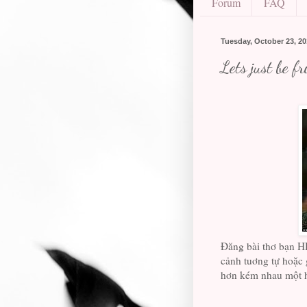
Forum
FAQ
Tuesday, October 23, 2
Lets just be f
Đăng bài thơ bạn HH
cảnh tuơng tự hoặc 
hơn kém nhau một ha