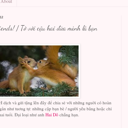
About
012
riends! / Tớ với cậu hai đứa mình là bạn
 dịch và gửi tặng lên đây để chia sẻ với những nguời có hoàn
gần như tuơng tự: những cặp bạn bè / người yêu bằng hoặc chỉ
i tuổi. Đại loại như anh
Hai Dô
chẳng hạn.