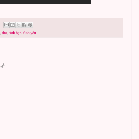
,
thơ
,
tình bạn
,
tình yêu
nt