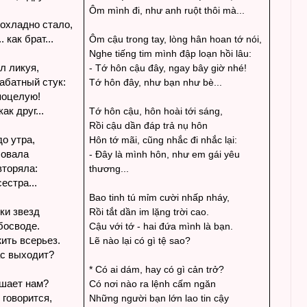
Ôm mình đi, như anh ruột thôi mà...
рохладно стало,
 как брат...
Ôm cậu trong tay, lòng hân hoan tớ nói,
Nghe tiếng tim mình đập loạn hồi lâu:
ал ликуя,
- Tớ hôn cậu đây, ngay bây giờ nhé!
абатный стук:
Tớ hôn đây, như bạn như bè...
поцелую!
ак друг...
Tớ hôn cậu, hôn hoài tới sáng,
Rồi cậu dần đáp trả nụ hôn
о утра,
Hôn tớ mãi, cũng nhắc đi nhắc lại:
ловала
- Đây là mình hôn, như em gái yêu
вторяла:
thương...
сестра...
Bao tinh tú mỉm cười nhấp nháy,
ки звезд
Rồi tắt dần im lặng trời cao.
босводе.
Cậu với tớ - hai đứa mình là bạn.
ить всерьез.
Lẽ nào lại có gì tệ sao?
ас выходит?
* Có ai dám, hay có gì cản trở?
ешает нам?
Có nơi nào ra lệnh cấm ngăn
 говорится,
Những người bạn lớn lao tin cậy