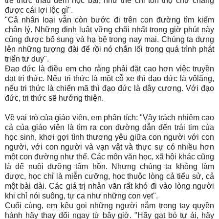
trẻ thức thâu đêm học bài, như thế chỉ tổn thọ chứ chẳng
được cái lợi lộc gì".
"Cả nhân loại vẫn còn bước đi trên con đường tìm kiếm
chân lý. Những định luật vững chãi nhất trong giờ phút này
cũng được bổ sung và hạ bệ trong nay mai. Chúng ta dựng
lên những tượng đài để rồi nó chắn lối trong quá trình phát
triển tư duy".
Đạo đức là điều em cho rằng phải đặt cao hơn việc truyền
đạt tri thức. Nếu tri thức là một cỗ xe thì đạo đức là vôlăng,
nếu tri thức là chiến mã thì đạo đức là dây cương. Với đạo
đức, tri thức sẽ hướng thiện.
Về vai trò của giáo viên, em phân tích: "Vậy trách nhiệm cao
cả của giáo viên là tìm ra con đường dẫn đến trái tim của
học sinh, khơi gợi tình thương yêu giữa con người với con
người, với con người và vạn vật và thực sự có nhiều hơn
một con đường như thế. Các môn văn học, xã hội khác cũng
là để nuôi dưỡng tâm hồn. Nhưng chúng ta không làm
được, học chỉ là miễn cưỡng, học thuộc lòng cả tiểu sử, cả
một bài dài. Các giá trị nhân văn rất khó đi vào lòng người
khi chỉ nói suông, tự ca như những con vẹt".
Cuối cùng, em kêu gọi những người nắm trong tay quyền
hành hãy thay đổi ngay từ bây giờ. "Hãy gạt bỏ tự ái, hãy