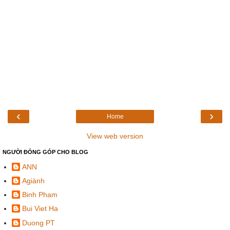
‹
›
Home
View web version
NGƯỜI ĐÓNG GÓP CHO BLOG
ANN
Agiành
Binh Pham
Bui Viet Ha
Duong PT