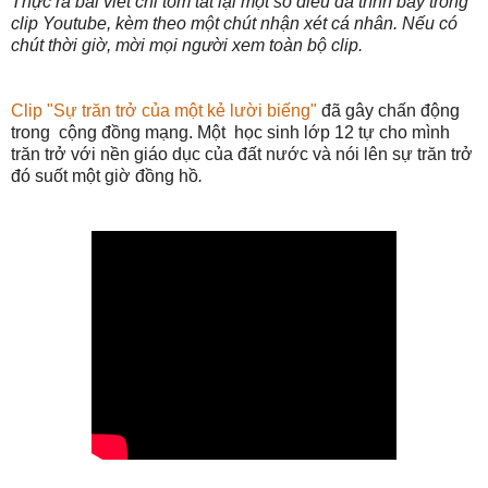
Thực ra bài viết chỉ tóm tắt lại một số điều đã trình bày trong
clip Youtube, kèm theo một chút nhận xét cá nhân. Nếu có
chút thời giờ, mời mọi người xem toàn bộ clip.
Clip "Sự trăn trở của một kẻ lười biếng"
đã gây chấn động
trong cộng đồng mạng. Một học sinh lớp 12 tự cho mình
trăn trở với nền giáo dục của đất nước và nói lên sự trăn trở
đó suốt một giờ đồng hồ
.