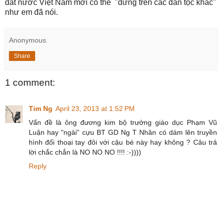
đất nước Việt Nam mới có thể "đứng trên các dân tộc khác"
như em đã nói.
Anonymous
Share
1 comment:
Tim Ng
April 23, 2013 at 1:52 PM
Vấn đề là ông đương kim bộ trưởng giáo dục Phạm Vũ
Luận hay "ngài" cựu BT GD Ng T Nhân có dám lên truyền
hình đối thoại tay đôi với cậu bé này hay không ? Câu trả
lời chắc chắn là NO NO NO !!!! :-))))
Reply