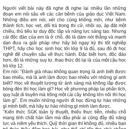
Người viết bài này đã nghe đi nghe lại nhiều lần những
đoạn em nói sâu về các căn bệnh của giáo dục Việt Nam.
Những điều em nói, xét cho cùng không mới, như bệnh
thành tích, học vẹt, dối trá trong thi cử, nhồi sọ, áp đặt một
chiều, thủ tiêu tư duy độc lập và năng lực sáng tạo. Nhưng
cái độc đáo của em là ở chỗ, đó là dám nói thẳng và mạnh
dạn đưa ra giải pháp như hãy bỏ ngay kỳ thi tốt nghiệp
THPT, hãy cho học sinh học tới lớp 9 là đủ, sau đó đi học
nghề để chuyên sâu về thực hành. Đặc biệt hơn, độc đáo
hơn, đó là những suy tư, thao thức đó lại là của một cậu học
trò lớp 12.
Em nói: "Đánh giá nhau không quan trọng là anh biết được
bao nhiêu, mà là anh làm được bao nhiêu với những gì anh
biết? Học về thuyết lượng tử ánh sáng mà không lắp được
bóng đèn thì học làm gì? Học về phương pháp lai phân tích,
quy luật di truyền mà trồng một cái cây không lớn nổi thì học
làm gì". Em muốn những người đi học đừng tự hào những
gì mình biết, mà hãy tự hào những gì mình làm được.
"Kiến thức SGK toàn lý thuyết, thiếu thực tiễn, nhiều chỗ
mang tính chất hàn lâm mà đâu phải ai cũng đầy đủ năng
lực và niềm yêu thích. Quỹ thời gian thì không đủ, nhiều bạn