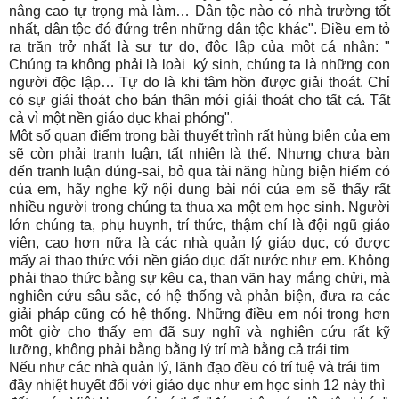
nâng cao tự trọng mà làm… Dân tộc nào có nhà trường tốt
nhất, dân tộc đó đứng trên những dân tộc khác". Điều em tỏ
ra trăn trở nhất là sự tự do, độc lập của một cá nhân: "
Chúng ta không phải là loài ký sinh, chúng ta là những con
người độc lập… Tự do là khi tâm hồn được giải thoát. Chỉ
có sự giải thoát cho bản thân mới giải thoát cho tất cả. Tất
cả vì một nền giáo dục khai phóng".
Một số quan điểm trong bài thuyết trình rất hùng biện của em
sẽ còn phải tranh luận, tất nhiên là thế. Nhưng chưa bàn
đến tranh luận đúng-sai, bỏ qua tài năng hùng biện hiếm có
của em, hãy nghe kỹ nội dung bài nói của em sẽ thấy rất
nhiều người trong chúng ta thua xa một em học sinh. Người
lớn chúng ta, phụ huynh, trí thức, thậm chí là đội ngũ giáo
viên, cao hơn nữa là các nhà quản lý giáo dục, có được
mấy ai thao thức với nền giáo dục đất nước như em. Không
phải thao thức bằng sự kêu ca, than vãn hay mắng chửi, mà
nghiên cứu sâu sắc, có hệ thống và phản biện, đưa ra các
giải pháp cũng có hệ thống. Những điều em nói trong hơn
một giờ cho thấy em đã suy nghĩ và nghiên cứu rất kỹ
lưỡng, không phải bằng bằng lý trí mà bằng cả trái tim
Nếu như các nhà quản lý, lãnh đạo đều có trí tuệ và trái tim
đầy nhiệt huyết đối với giáo dục như em học sinh 12 này thì